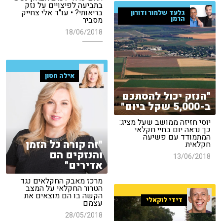
בתביעה לפיצויים על נזק
בריאותי? • עו"ד אלי צחייק
גלעד שלמור ודורון
הרמן
מסביר
18/06/2018
אילה חסון
"הנזק יכול להסתכם
ב-5,000 שקל ביום"
יוסי חזיזה ממושב שעל מציג:
כך נראה יום בחיי חקלאי
המתמודד עם פשיעה
"זה קורה כל הזמן
חקלאית
והנזקים הם
13/06/2018
אדירים"
מרכז מאבק החקלאים נגד
הטרור החקלאי על המצב
הקשה בו הם מוצאים את
דידי לוקאלי
עצמם
28/05/2018