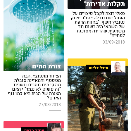
תקלות אדירות"
סאלי רוצה לקבל פיצויים על
העוול שנגרם לה • עו"ד יצחק
נטוביץ חשף: "בחוות הדעת
של השמאי היה רשום חד
משמעית שהדירה מסוכנת
למחייה"
03/09/2018
צורת המים
מיכל דליות
הצינור מתפוצץ, הברז
מטפטף והמאזינה סובלת
מנזקי מים חוזרים ונשנים:
"זה פשוט לא נגמר" • האם
הצנרת של הבית היא כמו גוף
האדם?
27/08/2018
איפה הכסף