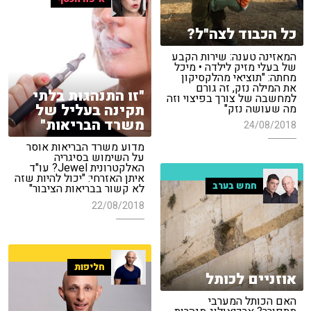
כל הכבוד לצה"ל?
המאזינה טענה: שירות הקבע
של בעלי מזיק לילדה • מיכל
מחתה: "תוציאי מהלקסיקון
את המילה נזק, זה גורם
"זו התנהגות בלתי
למחשבה של צורך בפיצוי וזה
תקינה בעליל של
מה שעושה נזק"
משרד הבריאות"
24/08/2018
מדוע משרד הבריאות אוסר
על השימוש בסיגריה
האלקטרונית Jewel? עו"ד
איתן האזרחי: "יכול להיות שזה
חמש בערב
לא קשור בבריאות הציבור"
22/08/2018
חליפות
אוזניים לכותל
האם הכותל המערבי