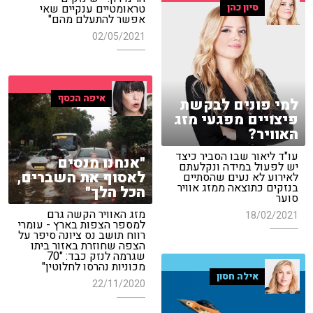
סיון כהן
טראומטיים ענקיים שאי
אפשר להתעלם מהם"
02/05/2021
איפה הכסף
למי פונים לבקשת
פיצויים מפגעי מזג
האוויר?
עו"ד ליאור שבו הסביר כיצד
"אנחנו מנסים
יש לפעול במידה ונקלעתם
לאסוף את השברים,
לאירוע לא נעים שהסתיים
בנזקים כתוצאה ממזג אוויר
הכל הלך"
סוער
מזג האוויר הקשה גרם
18/02/2021
למספר הצפות בארץ - עומרי
רווח תושב נס ציונה סיפר על
הצפה שחוזרת באזור ביתו
שגרמה לנזק כבד: "70
מכוניות נהרסו לחלוטין"
אילה חסון
22/11/2020