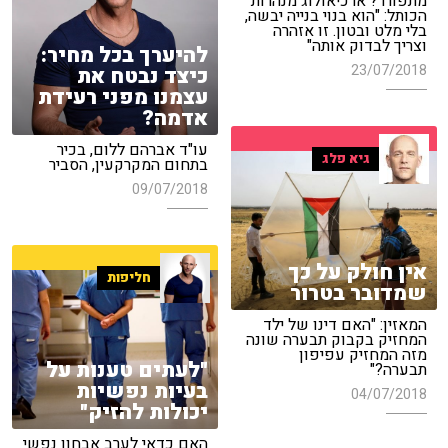
מתפורר? ארכיאולוג מנהרות
הכותל: "הוא בנוי בנייה יבשה,
בלי מלט ובטון. זו אזהרה
וצריך לבדוק אותה"
להיערך בכל מחיר:
23/07/2018
כיצד נבטח את
עצמנו מפני רעידת
אדמה?
עו"ד אברהם ללום, בכיר
גיא פלג
בתחום המקרקעין, הסביר
09/07/2018
אין חולק על כך
חליפות
שמדובר בטרור
המאזין: "האם דינו של ילד
המחזיק בקבוק תבערה שונה
מזה המחזיק עפיפון
"לעתים טענות על
תבערה?"
בעיות נפשיות
04/07/2018
יכולות להזיק"
האם כדאי לערב אבחון נפשי