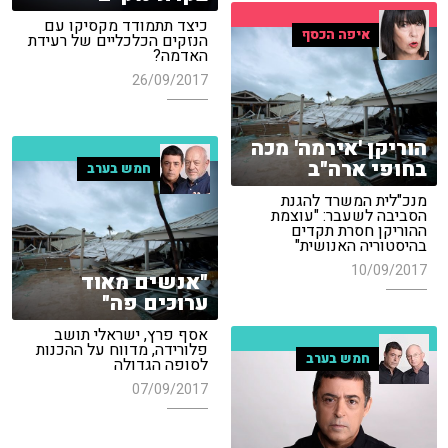
כיצד תתמודד מקסיקו עם
איפה הכסף
הנזקים הכלכליים של רעידת
האדמה?
26/09/2017
הוריקן 'אירמה' מכה
בחופי ארה"ב
חמש בערב
מנכ"לית המשרד להגנת
הסביבה לשעבר: "עוצמת
ההוריקן חסרת תקדים
בהיסטוריה האנושית"
10/09/2017
"אנשים מאוד
ערוכים פה"
אסף פרץ, ישראלי תושב
פלורידה, מדווח על ההכנות
חמש בערב
לסופה הגדולה
07/09/2017