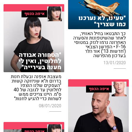
איפה הכסף
"טעינו, לא נערכנו
כמו שצריך"
כך התבטאו בחיל האוויר,
לאחר שהשיטפונות והסערה
האחרונה גרמו לנזק במטוסי
F-16 • הפרשן הצבאי
('חדשות 13') אור הלר
"הסחורה אבודה
בעדכון מהפרשה
לחלוטין, ואין לי
13/01/2020
מענה בעירייה"
מעצבת אופנה ובעלת חנות
בדרום ת"א שניזוקה קשות:
"העסקים שלנו הוצפו
איפה הכסף
לחלוטין עד לגובה של 40
ס"מ. היינו צריכים ממש
לשחות כדי להגיע לחנות"
08/01/2020
איפה הכסף