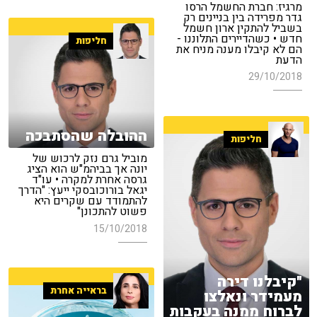
מרגיז: חברת החשמל הרסו
גדר מפרידה בין בניינים רק
בשביל להתקין ארון חשמל
חדש • כשהדיירים התלוננו -
חליפות
הם לא קיבלו מענה מניח את
הדעת
29/10/2018
ההובלה שהסתבכה
חליפות
מוביל גרם נזק לרכוש של
יונה אך בביהמ"ש הוא הציג
גרסה אחרת למקרה • עו"ד
יגאל בורוכובסקי ייעץ: "הדרך
להתמודד עם שקרים היא
פשוט להתכונן"
15/10/2018
"קיבלנו דירה
בראייה אחרת
מעמידר ונאלצו
לברוח ממנה בעקבות