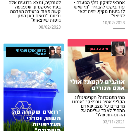
אחראי לתיקון נזקי הסערה •
לטורקיה, נמצא ברגעים אלה
עוד ביקש להבהיר: "מי שיש
בעיר איסקנדון, שנפגעה
לו ביטוח מקיף, יהיה זכאי
קשה מאוד ברעידת האדמה
לפיצוי"
ודיווח: "רואים כאן המון
גופות שיוצאות"
10/02/2023
08/02/2023
איפה הכסף
גדעון אוקו ועמיחי
אתאלי
אוהבים לקנות? אולי
אתם מכורים
מהי התמכרות? הקרימינולוג
הקליני אמיר גורניצקי: "אנחנו
מדברים על מצב שאדם
מתחיל לאבד שליטה על
"רואים שקורה פה
ההתנהגות שלו"
משהו, וסדרי
03/11/2021
העדיפויות
משתנים"