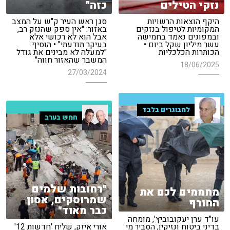
נזקי הטילים
כזה"
היקף הוצאות הרשויות
סגן ראש העיר ק"ש על המצב
המקומיות לטיפול בנזקים
באזור: "אין ספק שהנזק רב,
ובמפונים נאמד בחמישה
אבל הוא לא רכושי אלא
עשר מיליון שקל ביום •
בעיקר תודעתי" • הוסיף:
הכותרות הכלכליות
"למעלה לא מבינים את גודל
המשבר שהאזור חווה"
18/06/2025
27/03/2024
למבוגרים בלבד
חמש בערב
"רחובות שלמים
מחממים לכם את
שמרוסקים, אסון
החורף
כבר מאוד"
עו"ד ערן יעקובוביץ', מומחה
בדיני ביטוח ונזיקין, הסביר מי
אורי איזק, שליח 'חדשות 12'