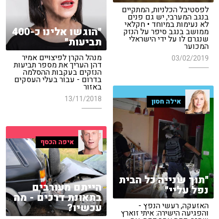
לפסטיבל הכלניות, המתקיים
בנגב המערבי, יש גם פנים
לא נעימות במיוחד • חקלאי
"הוגשו אלינו כ-400
ממושב בנגב סיפר על הנזק
שנגרם לו על ידי הישראלי
תביעות"
המכוער
מנהל הקרן לפיצויים אמיר
03/02/2019
דהן העריך את מספר תביעות
הנזקים בעקבות ההסלמה
בדרום - עבור בעלי העסקים
באזור
13/11/2018
אילה חסון
איפה הכסף
"תוך שנייה כל הבית
הייתם מעורבים
נפל עליי"
בתאונת דרכים - מה
האזעקה, רעשי הנפץ -
עכשיו?
והפגיעה הישירה: איתי זוארץ