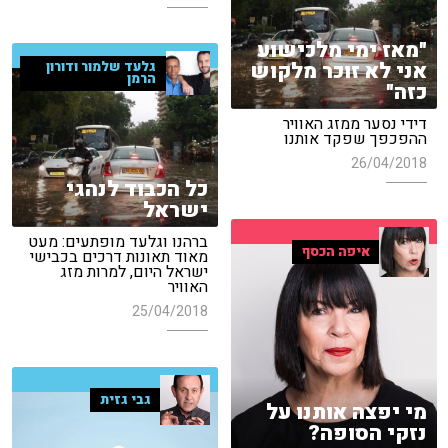
"מאז ימי מלכישוע
אני לא זוכר מלקוש
גלעד שלמור ודורון
הרמן
כזה"
דידי נסער ממזג האוויר
ההפכפך שפקד אותנו
26/04/2018
כל הכבוד לנהגי
ישראל
ברהנו וגלעד מופתעים: מעט
איפה הכסף
מאוד תאונות דרכים בכבישי
ישראל היום, למרות מזג
האוויר
25/04/2018
גבי גזית
מי יפצה אותנו על
נזקי הסופה?