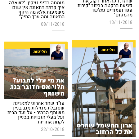
שחזר, דקה אחר דקה, את
מומחה בדיני נזיקין: "לשאלה
פגיעת הרקטה בביתו: "קירות
איך קרתה התאונה אין שום
עפו ועמודים נתלשו
משמעות אלא מה היקף
מהמקום"
התאונה ומה ערך התיק"
13/11/2018
08/11/2018
חליפות
חליפות
את מי עלי לתבוע?
תלוי אם מדובר בגג
משותף
עו"ד שחר אהרוני למאזינה
שסובלת מנזילות מגג בניין
משותף הבהיר - על ועד הבית
ועל בעלי הזכויות בבניין
לקחת אחריות
ארון החשמל שהרס
22/10/2018
את כל הרחוב