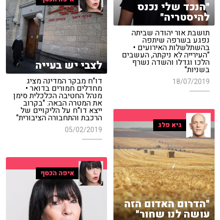
"הנכד שלי נכנס
להיסטריה"
תושבת אור יהודה שביתה
נפגע בשרפה שיתפה
בהשתלשלות האירועים •
"העירייה לא ניקתה, העשבים
הלכו וגדלו והשדה נשרף
לצבי יש בעייה
בשניות"
דו"ח מבקר המדינה מציג
18/07/2019
מחדלים חמורים בדואר •
מנהל החטיבה הכלכלית סימן
את המטרה הבאה: "בקרוב
ייצא דו"ח על הליקויים של
הרכבת והתחבורה הציבורית"
גיא פלג
05/02/2019
איפה הכסף
"הדרום האדום הזה
עושה לנו שחור"