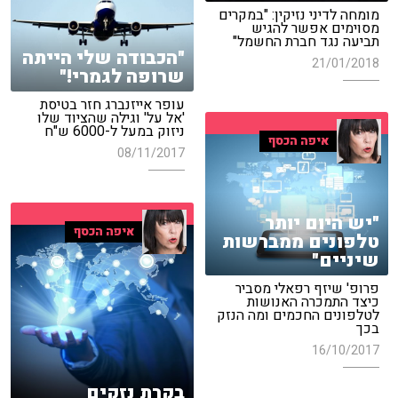
מומחה לדיני נזיקין: "במקרים
מסוימים אפשר להגיש
תביעה נגד חברת החשמל"
"הכבודה שלי הייתה
21/01/2018
שרופה לגמרי!"
עופר אייזנברג חזר בטיסת
'אל על' וגילה שהציוד שלו
ניזוק במעל ל-6000 ש"ח
איפה הכסף
08/11/2017
"יש היום יותר
איפה הכסף
טלפונים ממברשות
שיניים"
פרופ' שיזף רפאלי מסביר
כיצד התמכרה האנושות
לטלפונים החכמים ומה הנזק
בכך
16/10/2017
בקרת נזקים