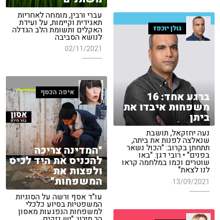
עברי ורבין, מומחה לאחריות
תאגידית וקיימות, על ועידת
גולן יוכפז
האקלים ותשומת הלב הגדלה
לנושא הסביבה
02/11/2021
איפה הכסף
ברגע אחד: 16
משפחות איבדו את
ביתן
נעה יחזקאל, תושבת
שנאלצה לפנות את ביתה,
תתחתן בקרוב: "הכול נשאר
"המדינה צריכה
בפנים" • רובי דגן: "באו
להכניס את היד לכיס
שוטרים וכמו במלחמה קראו
ולפצות את
לנו לצאת"
המשפחות"
13/09/2021
עו"ד אסף ורשה על הסוגיות
המשפטיות בסיוע כלכלי
למשפחות הנפגעות מאסון
הר מירון: "יש נזקים