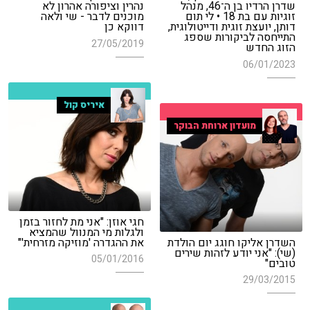
שדרן הרדיו בן ה־46, מנהל
נהרין וציפורה אהרון לא
זוגיות עם בת 18 • לי תום
מוכנים לדבר - שי ולאה
דותן, יועצת זוגית ודייטולוגית,
דווקא כן
התייחסה לביקורות שספג
27/05/2019
הזוג החדש
06/01/2023
איריס קול
מועדון ארוחת הבוקר
חגי אוזן: "אני מת לחזור בזמן
ולגלות מי המנוול שהמציא
השדרן אליקו חוגג יום הולדת
את ההגדרה 'מוזיקה מזרחית'"
(שי): "אני יודע לזהות שירים
05/01/2016
טובים"
29/03/2015