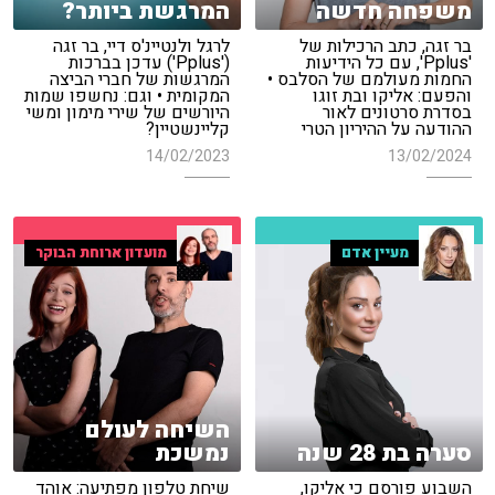
משפחה חדשה
המרגשת ביותר?
בר זגה, כתב הרכילות של
לרגל ולנטיינ'ס דיי, בר זגה
'Pplus', עם כל הידיעות
('Pplus') עדכן בברכות
החמות מעולמם של הסלבס •
המרגשות של חברי הביצה
והפעם: אליקו ובת זוגו
המקומית • וגם: נחשפו שמות
בסדרת סרטונים לאור
היורשים של שירי מימון ומשי
ההודעה על ההיריון הטרי
קליינשטיין?
14/02/2023
13/02/2024
מעיין אדם
מועדון ארוחת הבוקר
השיחה לעולם
סערה בת 28 שנה
נמשכת
השבוע פורסם כי אליקו,
שיחת טלפון מפתיעה: אוהד