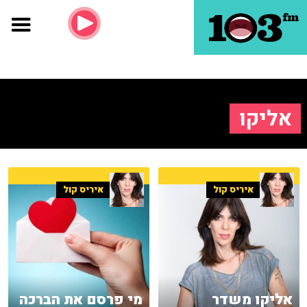
אליקו
איריס קול
איריס קול
אליקו משדר
מי פרסם את הברכה