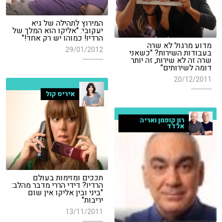
המירוץ לתהילה של גיא
יעקובי: "אליקו הוא המלך של
הרדיו! כמוהו יש רק אחד!"
מדוע מרגול לא שרה
29/01/2012
בעבודות השירות? "כשאני
שרה זה לא שירות, זה יותר
דומה לשירותים"
20/12/2011
איריס קול
רון קופמן ואריה
אלדד
תככים ומזימות בעולם
הרדיו? דידי הררי מדבר מהלב:
"ביני ובין אליקו אין שום
יריבות"
13/11/2011