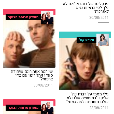
פרקליטו של דומרני: "אם לא
נלך לפי הראיות נגיע
לאנרכיה"
מועדון ארוחת הבוקר
30/08/2011
איריס קול
שי: "מה אתה רומז שיהודה
סעדו ניהל רומן עם צדי
צרפתי?"
30/08/2011
גילי מסמי על דבריו של
אליקו: "בתעשייה שלנו לא
כולם פותחים ת'פה כמוני"
מועדון ארוחת הבוקר
23/08/2011