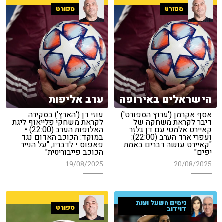
ספורט
ספורט
הישראלים באירופה
ערב אליפות
אסף אקרמן ('ערוץ הספורט')
עוזי דן ('הארץ') בסקירה
דיבר לקראת משחקה של
לקראת משחקי פלייאוף ליגת
קאיירט אלמטי עם דן גלזר
האלופות הערב (22:00) •
ועפרי ארד הערב (22:00):
במוקד: הכוכב האדום נגד
"קאיירט עושה דברים באמת
פאפוס • לדבריו, "על הנייר
יפים"
הכוכב פייבוריטית"
19/08/2025
20/08/2025
ניסים משעל וענת
ספורט
דוידוב