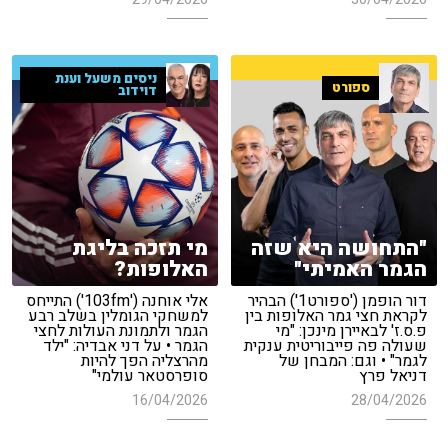
ניסים משעל וענת
ספורט
דוידוב
"התחושה היא שזה
מי תזכה בליגת
הגמר האמיתי"
האלופות?
דור הופמן ('ספורט1') הבהיר
אלי אוחנה ('103fm') התייחס
לקראת חצי גמר האלופות בין
למשחקי הגומלין בשלב רבע
פ.ס.ז' לבאיירן מינכן: "מי
הגמר ולתמונת העולות לחצי
שעולה פה פייבוריטית ענקית
הגמר • על דני אבדיה: "ילד
לגמר" • וגם: המבחן של
מהרצליה הפך להיות
דניאל פרץ
סופרסטאר עולמי"
16/04/2026
28/04/2026