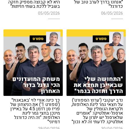
"אנחנו בדרך לערב טוב של
היא לא קבוצה מספיק חזקה
כדורגל"
בשביל ללכת בשתי חזיתות"
05/05/2026
06/05/2026
ספורט
ספורט
"התחושה שלי
משחק המועדונים
שבאיירן תמצא את
הכי גדול בדור
הדרך ותזכה בגמר"
האחרון
נדב יעקובי ('ערוץ הספורט')
כך כינה אורי לוי 'באבאגול'
על חצאי גמר ליגת האלופות,
('ספורט 1') את הניצחון של
ולקראת הגומלין של
פריז סן ז'רמן 4:5 על באיירן
ארסנל-אתלטיקו: "אומרים
מינכן בחצי גמר ליגת
שלארסנל יש יתרון על
האלופות: "זה היה כדורגל
אתלטיקו. לדעתי זה לא נכון"
דמיוני"
29/04/2026
30/04/2026