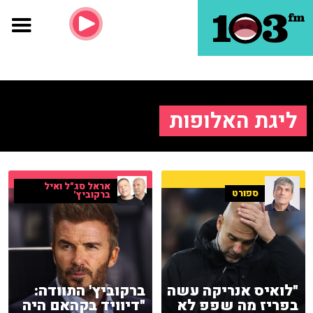
ליגת האלופות
אראל סג"ל ואיל
ספורט
ברקוביץ'
"לואיס אנריקה עשה
ברקוביץ' התוודה:
בפריז מה שפפ לא
"דיוויד בקהאם היה