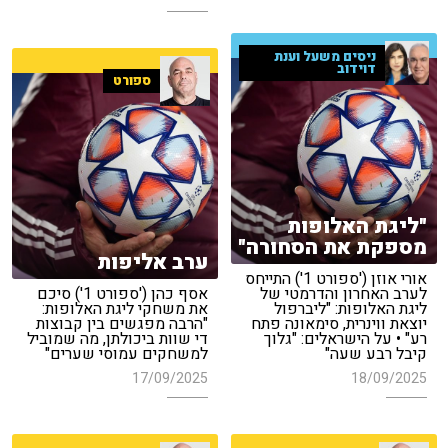
ניסים משעל וענת
דוידוב
ספורט
"ליגת האלופות
מספקת את הסחורה"
ערב אליפות
אורי אוזן ('ספורט 1') התייחס
לערב האחרון והדרמטי של
אסף כהן ('ספורט 1') סיכם
ליגת האלופות: "ליברפול
את משחקי ליגת האלופות:
יוצאת ווינרית, סימאונה פתח
"הרבה מפגשים בין קבוצות
רע" • על הישראלים: "גלוך
די שוות ביכולתן, מה שמוביל
קיבל רבע שעה"
למשחקים עמוסי שערים"
17/09/2025
18/09/2025