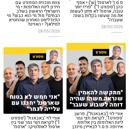
פ.ס.ז' לארסנל (ש') • אסף
צוות תוכנית הספורט עם
כהן ('ספורט 1'): "פריז יותר
חידון ליגת האלופות • מי
טובה, ארסנל לא תיתן לעשות
הישראלי הראשון בשלב
את מה שעשו בקלות בשנה
הבתים? מול מי הוא כבש? מי
שעברה"
הפנדליסט האחרון שהחטיא
למילאן? • האזינו!
28/05/2026
28/05/2026
ספורט
ספורט
"מתקשה להאמין
"אני ממש לא בטוח
שנראה משהו שהיה
שארסנל יחגגו עם
דומה לשבוע שעבר"
עלייה לגמר"
אורי לוי ('באבאגול'), פרשן
'ספורט1', לקראת חצי גמר
אורי לוי 'באבאגול' ('ספורט
ליגת האלופות בין אלופת
1') לקראת חצי גמר שני בין
אירופה פ.ס.ז' לבאיירן מינכן:
ארסנל לאתלטיקו: "ארסנל