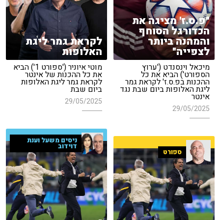
"פ.ס.ז' מציגה את
הכדורגל הסוחף
והמהנה ביותר
לקראת גמר ליגת
לצפייה"
האלופות
מיכאל וינסנדט ('ערוץ
מוטי איוניר ('ספורט 1') הביא
הספורט') הביא את כל
את כל ההכנות של אינטר
ההכנות בפ.ס.ז' לקראת גמר
לקראת גמר ליגת האלופות
ליגת האלופות ביום שבת נגד
ביום שבת
אינטר
29/05/2025
29/05/2025
ניסים משעל וענת
דוידוב
ספורט