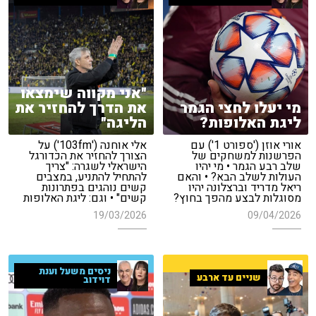
"אני מקווה שימצאו
מי יעלו לחצי הגמר
את הדרך להחזיר את
ליגת האלופות?
הליגה"
אורי אוזן ('ספורט 1') עם
אלי אוחנה ('103fm') על
הפרשנות למשחקים של
הצורך להחזיר את הכדורגל
שלב רבע הגמר • מי יהיו
הישראלי לשגרה: "צריך
העולות לשלב הבא? • והאם
להתחיל להתניע, במצבים
ריאל מדריד וברצלונה יהיו
קשים נוהגים בפתרונות
מסוגלות לבצע מהפך בחוץ?
קשים" • וגם: ליגת האלופות
19/03/2026
09/04/2026
ניסים משעל וענת
שניים עד ארבע
דוידוב