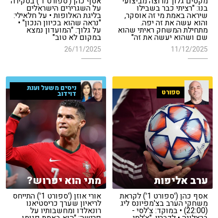
מקסים גלוך מרוצה מביצועי
אסף כהן ('ספורט 1') בסקירה
בנו: "רציתי כבר בשבילו
על השגרירים הישראלים
שיראה באמת מי זה אוסקר,
בליגת האלופות • על חלאילי:
והוא עשה את זה יפה.
"נראה שהוא בכיוון הנכון" •
מתחילת המשחק ראיתי שהוא
על גלוך: "המועדון נמצא
שם ושהוא יעשה את זה"
במקום לא טוב"
26/11/2025
11/12/2025
ניסים משעל וענת
ספורט
דוידוב
ערב אליפות
מתי הוא יפרוש?
אסף כהן ('ספורט 1') לקראת
אורי אוזן ('ספורט 1') התייחס
משחקי הערב בצ'מפיונס ליג
לריאיון שערך כריסטיאנו
(22:00) • במוקד: צ'לסי -
רונאלדו ומחשבותיו על