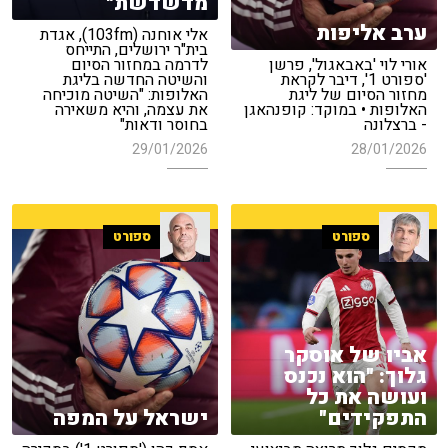
מדשדשת"
ערב אליפות
אלי אוחנה (103fm), אגדת
בית"ר ירושלים, התייחס
אורי לוי 'באבאגול', פרשן
לדרמה במחזור הסיום
'ספורט 1', דיבר לקראת
והשיטה החדשה בליגת
מחזור הסיום של ליגת
האלופות: "השיטה מוכיחה
האלופות • במוקד: קופנהאגן
את עצמה, והיא משאירה
- ברצלונה
בחוסר ודאות"
29/01/2026
28/01/2026
ספורט
ספורט
אביו של אוסקר
גלוך: "הוא נכנס
ועושה את כל
התפקידים"
ישראל על המפה