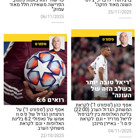
ברצלונה • לדבריו, "צ'לסי
פרישה: "הוא באמת פנומן,
השנה מאוד חזקה"
הפרישה משאירה חלל מאוד
עמוק"
25/11/2025
06/11/2025
ספורט
ספורט
"ריאל טובה יותר
בשלב הזה של
העונה"
רואים 6:6
אסף כהן ('ספורט 1') לקראת
המשחק הגדול הערב (22:00)
אסף כהן ('ספורט 1') על
בליגת האלופות בין ליברפול
הניצחון הגדול של פ.ס.וו
לריאל מדריד • וגם: לקראת
אמש על נאפולי 6:2 בליגת
פ.ס.ז' - באיירן מינכן
האלופות • וגם: לקראת
משחקי הערב
04/11/2025
22/10/2025