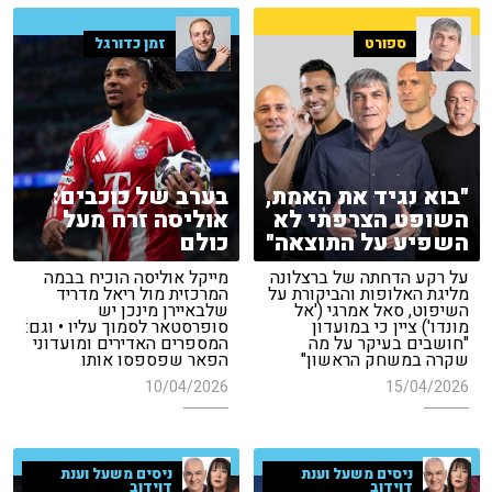
ספורט
זמן כדורגל
"בוא נגיד את האמת,
בערב של כוכבים:
השופט הצרפתי לא
אוליסה זרח מעל
השפיע על התוצאה"
כולם
על רקע הדחתה של ברצלונה
מייקל אוליסה הוכיח בבמה
מליגת האלופות והביקורת על
המרכזית מול ריאל מדריד
השיפוט, סאל אמרגי ('אל
שלבאיירן מינכן יש
מונדו') ציין כי במועדון
סופרסטאר לסמוך עליו • וגם:
"חושבים בעיקר על מה
המספרים האדירים ומועדוני
שקרה במשחק הראשון"
הפאר שפספסו אותו
10/04/2026
15/04/2026
ניסים משעל וענת
ניסים משעל וענת
דוידוב
דוידוב