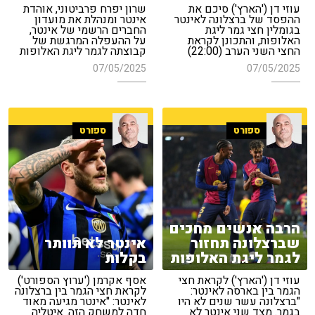
עוזי דן ('הארץ') סיכם את
שרון יפרח פרביטוני, אוהדת
ההפסד של ברצלונה לאינטר
אינטר ומנהלת את מועדון
בגומלין חצי גמר ליגת
החברים הרשמי של אינטר,
האלופות, והתכונן לקראת
על ההעפלה המרגשת של
החצי השני הערב (22:00)
קבוצתה לגמר ליגת האלופות
07/05/2025
07/05/2025
ספורט
ספורט
הרבה אנשים מחכים
שברצלונה תחזור
אינטר לא תוותר
לגמר ליגת האלופות
בקלות
עוזי דן ('הארץ') לקראת חצי
אסף אקרמן ('ערוץ הספורט')
הגמר בין בארסה לאינטר:
לקראת חצי הגמר בין ברצלונה
"ברצלונה עשר שנים לא היו
לאינטר: "אינטר מגיעה מאוד
בגמר. מצד שני אינטר לא
חדה למשחק הזה. איטליה