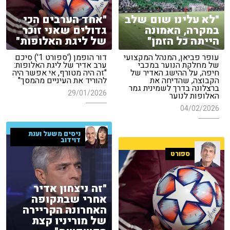
"לא עלינו שום שלב
"אחד הערבים הכי
במקרה, האמונה
גדולים שאני זוכר
הייתה כל הזמן"
של ליגת האלופות"
עופר פביאן, המנהל המקצועי
דור הופמן ('ספורט 1') סיכם
של מחלקת הנוער במכבי
ערב אדיר של ליגת האלופות:
חיפה, על ההישג האדיר של
"זה היה מטורף, אי אפשר היה
הקבוצה, שהדיחה את
להוריד את העיניים מהמסך"
ברצלונה בדרך לשמינית גמר
29/01/2026
האלופות לנוער
04/02/2026
ניסים משעל וענת
דוידוב
ספורט
"זה ניצחון אדיר
אחרי שבתקופה
האחרונה הקריירה
של מוריניו קצת