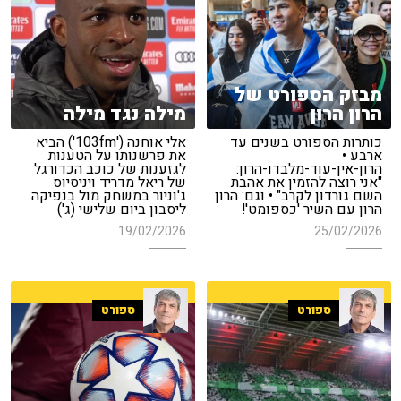
מבזק הספורט של
הרון הרון
מילה נגד מילה
כותרות הספורט בשנים עד
אלי אוחנה ('103fm') הביא
ארבע •
את פרשנותו על הטענות
הרון-אין-עוד-מלבדו-הרון:
לגזענות של כוכב הכדורגל
"אני רוצה להזמין את אהבת
של ריאל מדריד ויניסיוס
השם גורדון לקרב" • וגם: הרון
ג'וניור במשחק מול בנפיקה
הרון עם השיר 'כספומט'!
ליסבון ביום שלישי (ג')
19/02/2026
25/02/2026
ספורט
ספורט