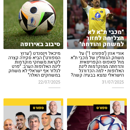
"מכבי ת"א לא
הצליחה לחזור
למשחק והודחה"
סיבוב באירופה
אורי אוזן ('ספורט 1') על
מיכאל וינסנדט ('ערוץ
משחק הגומלין של מכבי ת"א
הספורט') הביא סקירה קצרה
מול פאפוס הקפריסאית
לקראת משחקי מוקדמות
והדחתה ממוקדמות ליגת
ליגת האלופות הערב: "פרט
האלופות • למה הכדורגל
לגלזר אף ישראלי לא משחק
הישראלי נמצא בבעיה קשה?
במשחקים האלה"
22/07/2025
31/07/2025
ספורט
ספורט