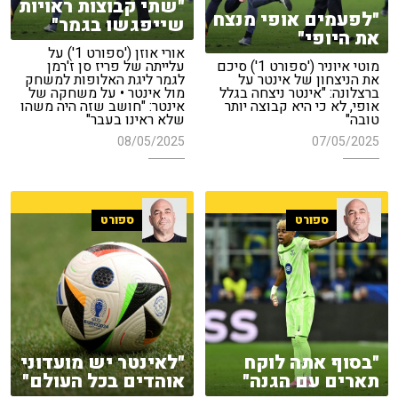
"שתי קבוצות ראויות
"לפעמים אופי מנצח
שייפגשו בגמר"
את היופי"
אורי אוזן ('ספורט 1') על
מוטי איוניר ('ספורט 1') סיכם
עלייתה של פריז סן ז'רמן
את הניצחון של אינטר על
לגמר ליגת האלופות למשחק
ברצלונה: "אינטר ניצחה בגלל
מול אינטר • על משחקה של
אופי, לא כי היא קבוצה יותר
אינטר: "חושב שזה היה משהו
טובה"
שלא ראינו בעבר"
08/05/2025
07/05/2025
ספורט
ספורט
"בסוף אתה לוקח
"לאינטר יש מועדוני
תארים עם הגנה"
אוהדים בכל העולם"