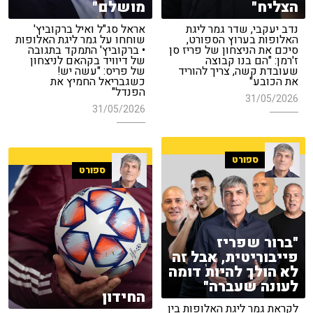
הצליח"
מושלם"
נדב יעקבי, שדר גמר ליגת
אראל סג"ל ואיל ברקוביץ'
האלופות בערוץ הספורט,
שוחחו על גמר ליגת האלופות
סיכם את הניצחון של פריז סן
• ברקוביץ' התמקד בתגובה
ז'רמן: "הם בנו קבוצה
של דיוויד בקהאם לניצחון
שעובדת קשה, צריך להוריד
של פריס: "עשה יש!
את הכובע"
כשגבריאל החמיץ את
הפנדל"
31/05/2026
31/05/2026
ספורט
ספורט
"ברור שפריז
פייבוריטית, אבל זה
לא הולך להיות דומה
לעונה שעברה"
החידון
לקראת גמר ליגת האלופות בין