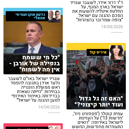
ד"ר דרור אידר, לשעבר שגריר
ישראל בארץ המגף, על
החלטת איטליה להשעות את
גדעון אוקו ועמיחי
הסכם ההגנה עם ישראל:
אתאלי
"צופה שמדובר בהצהרות"
14/04/2026
איריס קול
"כל מי ששמח
בנפילה של אורבן -
אין מה לשמוח"
שגריר ישראל באו"ם לשעבר
גלעד ארדן בתגובה להפסד
ראש ממשלת הונגריה
בבחירות: "הייתה נשארת
בבדידותה באיחוד האירופי
"האם זה גל גדול
למען ההגנה על ישראל"
ועוד יותר קיצוני?"
14/04/2026
עמית קוטלר ('פספורט ניוז',
'חדשות 13') על העוינות
לישראל באירופה: "רואים
התעוררות מחודשות, החשש