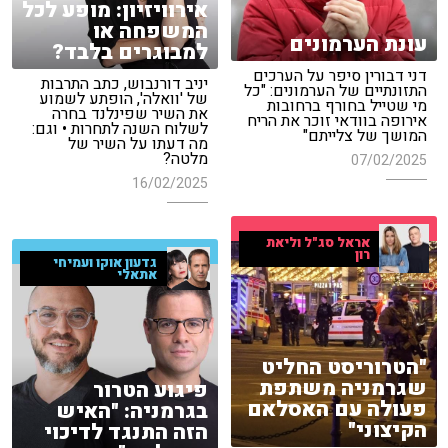
אירוויזיון: מופע לכל
המשפחה או
עונת הערמונים
למבוגרים בלבד?
דני דבורין סיפר על הערכים
יניב דורנבוש, כתב התרבות
התזונתיים של הערמונים: "כל
של 'וואלה', הופתע לשמוע
מי שטייל בחורף ברחובות
את השיר שפינלנד בחרה
אירופה בוודאי זוכר את הריח
לשלוח השנה לתחרות • וגם:
המושך של צלייתם"
מה דעתו על השיר של
מלטה?
07/02/2025
16/02/2025
אראל סג"ל וליאת
רון
גדעון אוקו ועמיחי
אתאלי
"הטרוריסט החליט
שגרמניה משתפת
פיגוע הטרור
פעולה עם האסלאם
בגרמניה: "האיש
הקיצוני"
הזה התנגד לדיכוי