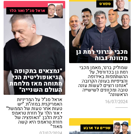
ספורט
אראל סג"ל ואור הלר
מכבי עירוני רמת גן
מכוונת גבוה
שמוליק ברנר, מאמן מכבי
"נמצאים בתקופה
רמת גן בכדורסל, על
הגיאופוליטית הכי
ההשתתפות באירופה
והציפיות בעונה הקרובה:
מתוחה מאז מלחמת
"אנחנו רוצים לעשות עונה
העולם השנייה"
טובה ומכוונים לשישייה
הראשונה"
אראל סג"ל על המדיניות
16/07/2024
האמריקנית במזה"ת: "יש
טעות אחר טעות של הממשל"
• אור הלר על חזרת טראמפ
לבית הלבן: "האופציה של
חזרת טראמפ היא קשה
מאוד"
שניים עד ארבע
07/07/2024