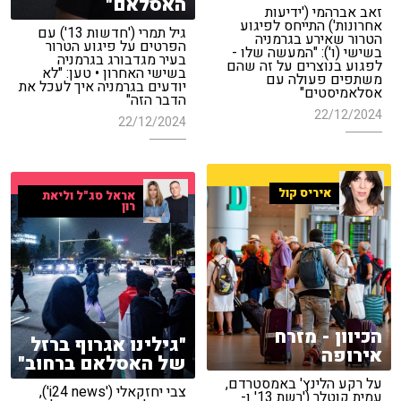
האסלאם"
זאב אברהמי ('ידיעות
אחרונות') התייחס לפיגוע
גיל תמרי ('חדשות 13') עם
הטרור שאירע בגרמניה
הפרטים על פיגוע הטרור
בשישי (ו'): "המעשה שלו -
בעיר מגדבורג בגרמניה
לפגוע בנוצרים על זה שהם
בשישי האחרון • טען: "לא
משתפים פעולה עם
יודעים בגרמניה איך לעכל את
אסלאמיסטים"
הדבר הזה"
22/12/2024
22/12/2024
איריס קול
אראל סג"ל וליאת
רון
הכיוון - מזרח
"גילינו אגרוף ברזל
אירופה
של האסלאם ברחוב"
על רקע הלינץ' באמסטרדם,
צבי יחזקאלי ('i24 news'),
עמית קוטלר ('רשת 13' ו-