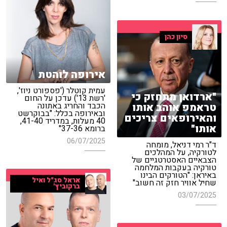
סיון כהן
אירופה לוהטת
עמית קוטלר ('פספורט ניוז',
"ארדואן מתחזק כי
'רשת 13') עדכן על החום
טראמפ אוהב אותו
הכבד והחריג באתונה
ובאירופה בכלל: "בבוקרשט
והאירופאים צריכים
40 מעלות, במדריד 41-40,
אותו"
ברומא 37-36"
06/07/2025
ד"ר רמי דניאל, מומחה
לטורקיה, על המהלכים
הצבאיים האסטרטגיים של
טורקיה בעקבות המלחמה
באיראן: "הטורקים הבינו
אראל סג"ל ואיל
שחיל אוויר חזק זה חשוב"
ברקוביץ'
03/07/2025