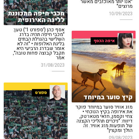
"אנו יותר מאוכזבים מאשר
מרוצים"
מכבי חיפה מתכוננת
10/09/2023
לליגה האירופית
אסף כהן ('ספורט 1') טען:
"מכבי חיפה תהיה בדרג
השלישי בהגרלת הבתים
איפה הכסף
בליגת האלופות • "זה לא
אומר שבדרג הרביעי היא
תקבל קבוצה פחות טובה",
אמר
31/08/2023
ספורט
קיץ סוער במיוחד
מזג אוויר סוער במיוחד פוקד
את אירופה בקיץ הנוכחי •
צחי וקסמן, חזאי מטאו־טק,
דיווח: "ניכרים תהליכי הקצנה
של תופעות מזג אוויר. זה
הולך ומקצין"
09/08/2023