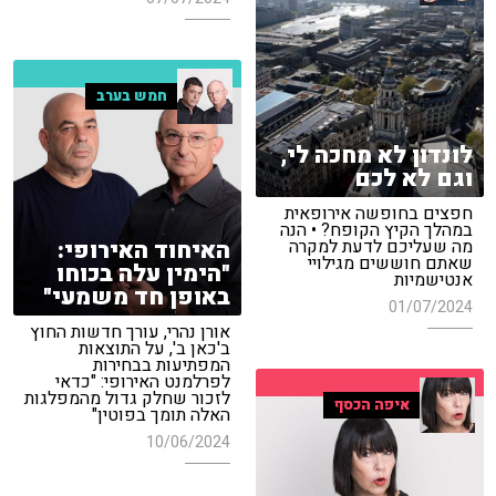
חמש בערב
לונדון לא מחכה לי,
וגם לא לכם
חפצים בחופשה אירופאית
במהלך הקיץ הקופח? • הנה
האיחוד האירופי:
מה שעליכם לדעת למקרה
שאתם חוששים מגילויי
"הימין עלה בכוחו
אנטישמיות
באופן חד משמעי"
01/07/2024
אורן נהרי, עורך חדשות החוץ
ב'כאן ב', על התוצאות
המפתיעות בבחירות
לפרלמנט האירופי: "כדאי
לזכור שחלק גדול מהמפלגות
איפה הכסף
האלה תומך בפוטין"
10/06/2024