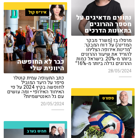
איריס קול
נתונים מדאיגים על
מספר ההרוגים
בתאונות הדרכים
מרסלו בז (משרד מבקר
המדינה) על דוח המבקר:
"מדינות אירופה הצליחו
להוריד את שיעור ההרוגים
ביותר מ-20%. בישראל כמות
כבר לא החופשה
ההרוגים גדלה ביותר מ-16%"
היוונית שלי
28/05/2024
כתב התעופה עמית קוטלר
סיפר על היעד המוביל
לחופשה בקיץ 2024 על פי
האיחוד האירופי • ומה עושים
עם גל האנטישמיות?
ספורט
20/05/2024
חמש בערב