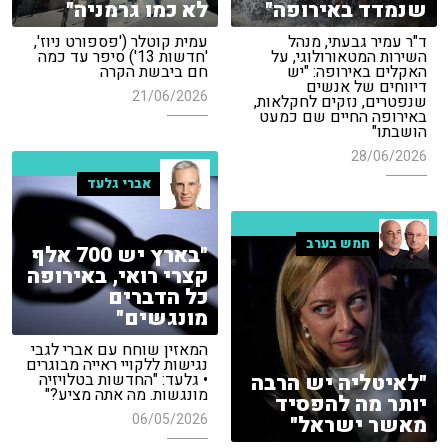
שנמדד באירופה"
לא כמו גרמניה"
ד"ר עמיר גבעתי, מנהל
עמית קוטלר ('פספורט ניוז',
השירות המטאורולוגי, על
'חדשות 13') סיפר עד כמה
האקלים באירופה: "יש
חם ביבשת הקרה
דיווחים של אנשים
21/06/2026
שנפטרים, נזקים לחקלאות,
באירופה החיים שם כמעט
הושבתו"
28/06/2026
אברי גלעד
חמש בערב
"בארץ יש 700 אלף
קצרי רואי, באירופה
כל הדברים
מונגשים"
המאזין שוחח עם אברי לגבי
נגישות ללקויי ראייה מבוגרים
"לאיטליה יש הרבה
• גלעד: "החדשות בטלויזיה
מונגשות. מה אתה מציע?"
יותר מה להפסיד
06/05/2026
מאשר ישראל"