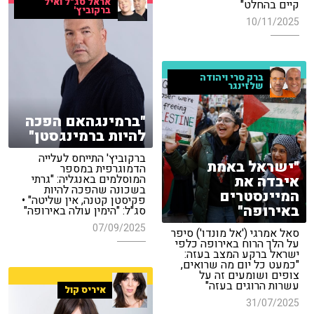
אראל סג"ל ואיל
קיים בהחלט"
ברקוביץ'
10/11/2025
ברק סרי ויהודה
שלזינגר
"ברמינגהאם הפכה
להיות ברמינגסטן"
ברקוביץ' התייחס לעלייה
"ישראל באמת
הדמוגרפית במספר
איבדה את
המוסלמים באנגליה: "גרתי
בשכונה שהפכה להיות
המיינסטרים
פקיסטן קטנה, אין שליטה" •
באירופה"
סג"ל: "הימין עולה באירופה"
07/09/2025
סאל אמרגי ('אל מונדו') סיפר
על הלך הרוח באירופה כלפי
ישראל ברקע המצב בעזה:
"כמעט כל יום מה שרואים,
צופים ושומעים זה על
עשרות הרוגים בעזה"
איריס קול
31/07/2025