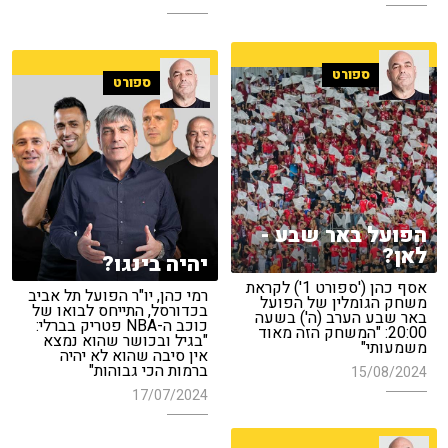
ספורט
ספורט
הפועל באר שבע -
לאן?
יהיה בינגו?
אסף כהן ('ספורט 1') לקראת
רמי כהן, יו"ר הפועל תל אביב
משחק הגומלין של הפועל
בכדורסל, התייחס לבואו של
באר שבע הערב (ה') בשעה
כוכב ה-NBA פטריק בברלי:
20:00: "המשחק הזה מאוד
"בגיל ובכושר שהוא נמצא
משמעותי"
אין סיבה שהוא לא יהיה
ברמות הכי גבוהות"
15/08/2024
17/07/2024