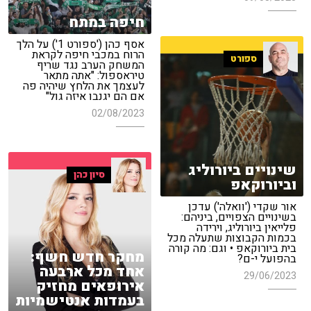
חיפה במתח
אסף כהן ('ספורט 1') על הלך
הרוח במכבי חיפה לקראת
ספורט
המשחק הערב נגד שריף
טיראספול: "אתה מתאר
לעצמך את הלחץ שיהיה פה
אם הם יגנבו איזה גול"
02/08/2023
שינויים ביורוליג
סיון כהן
וביורוקאפ
אור שקדי ('וואלה') עדכן
בשינויים הצפויים, ביניהם:
פלייאין ביורוליג, וירידה
בכמות הקבוצות שתעלה מכל
בית ביורוקאפ • וגם: מה קורה
מחקר חדש חשף:
בהפועל י-ם?
אחד מכל ארבעה
29/06/2023
אירופאים מחזיק
בעמדות אנטישמיות