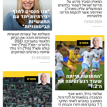
המאזין הסביר מדוע על
מדינת ישראל לעמוד בלחצים
המופעלים עליה מארה"ב
"אנו מנסים למנף
ואירופה אשר להקמת מדינה
יצירתיות יחד עם
פלסטינית
התעשיות
13/02/2024
הביטחוניות"
משלחת של עשרות תעשיות
ביטחוניות חנכה את הביתן
הלאומי בתערוכה DSEI
ספורט
בלונדון • תא"ל (מיל') יאיר
קולס ותא"ל (מיל') דני גולד
שיתפו בפרטים המרתקים
21/09/2023
"התחושה הייתה
ספורט
שעוד רגע נעשה את
ה־1:2"
שלומי ברזל, ראש אגף
ההסברה בהתאחדות לכדורגל,
הסתובב במגרש לאחר התיקו
1:1 במקדמות היורו והבחין כי