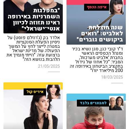
איפה הכסף
"במפלגות
השמרניות באירופה
ראינו תזוזה לכיוון
שנה מוצלחת
אנטי־ישראלי"
לאלביט: "רואים
אלדד בק (ג'רוזלם פוסט) על
ביקושים גוברים"
ניסיון הפעלת הסנקציות
במטרה לייצר לחץ על המשך
ד"ר קובי כגן, סגן נשיא בכיר
הפעולה של מדינת ישראל
ומנהל הכספים הראשי
ברצועת עזה: "הייתי מנמיך את
בחברת 'אלביט מערכות',
הלהבות בנושא הזה"
הסביר: "כל אחוז של גידול
בתקציב הביטחון באירופה זה
21/05/2025
200 מיליארד יורו"
18/03/2025
איריס קול
למבוגרים בלבד