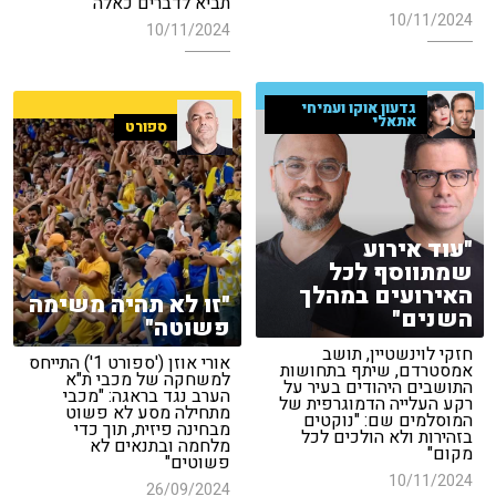
תביא לדברים כאלה"
10/11/2024
10/11/2024
גדעון אוקו ועמיחי
אתאלי
ספורט
"עוד אירוע
שמתווסף לכל
האירועים במהלך
"זו לא תהיה משימה
השנים"
פשוטה"
חזקי לוינשטיין, תושב
אורי אוזן ('ספורט 1') התייחס
אמסטרדם, שיתף בתחושות
למשחקה של מכבי ת"א
התושבים היהודים בעיר על
הערב נגד בראגה: "מכבי
רקע העלייה הדמוגרפית של
מתחילה מסע לא פשוט
המוסלמים שם: "נוקטים
מבחינה פיזית, תוך כדי
בזהירות ולא הולכים לכל
מלחמה ובתנאים לא
מקום"
פשוטים"
10/11/2024
26/09/2024