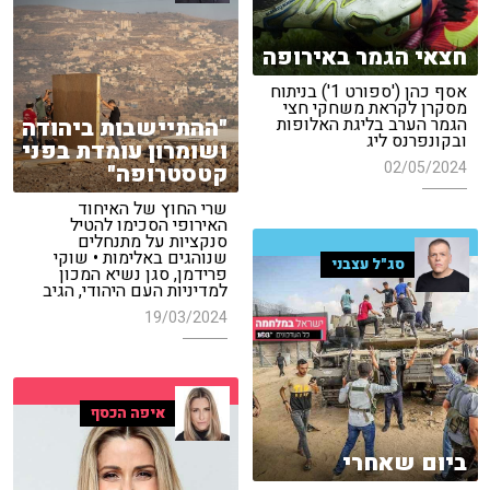
חצאי הגמר באירופה
אסף כהן ('ספורט 1') בניתוח
מסקרן לקראת משחקי חצי
"ההתיישבות ביהודה
הגמר הערב בליגת האלופות
ובקונפרנס ליג
ושומרון עומדת בפני
02/05/2024
קטסטרופה"
שרי החוץ של האיחוד
האירופי הסכימו להטיל
סנקציות על מתנחלים
שנוהגים באלימות • שוקי
סג"ל עצבני
פרידמן, סגן נשיא המכון
למדיניות העם היהודי, הגיב
19/03/2024
איפה הכסף
ביום שאחרי