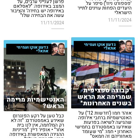
פרשן לענייני ערבים, על
'פספורט ניוז') סיפר על
המצב באירופה: "לאסלאם
היעדים הפחות עוינים לתייר
באירופה יש בחירה' והציבור
הישראלי
עשה את הבחירה שלו"
11/11/2024
11/11/2024
גדעון אוקו ועמיחי
גדעון אוקו ועמיחי
אתאלי
אתאלי
"קבוצה ספציפית
שמרימה את הראש
האנטישמיות מרימה
בשנים האחרונות"
הראש?
אוהד חמו ('חדשות 12') על
כבל טען על רקע הפוגרום
האנטישמיות ברחבי אירופה
שאירע באמסטרדם: "זה לא
שהגיעה לשיאה בפרעות
רק המלחמה, אין לנו בית
שאירעו באמסטרדם בחמישי
אחר" • אופיר דיין: "מדיניות
האחרון • חמו: "מי שעומד
ההגירה המאפשרת באירופה
מאחוריהם זה חמאס"