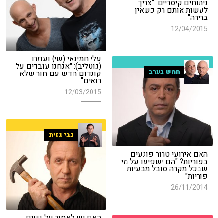
ניתוחים קיסריים: "צריך
לעשות אותם רק כשאין
ברירה"
12/04/2015
עלי חמינאי (שי) ועוזרו
(גוטליב): "אנחנו עובדים על
חמש בערב
קונדום חדש עם חור שלא
רואים"
12/03/2015
גבי גזית
האם אירועי טרור פוגעים
בפוריות? "הם ישפיעו על מי
שבכל מקרה סובל מבעיות
פוריות"
26/11/2014
האם יש לאסור על נשים