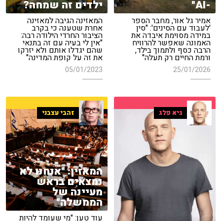
-AI"
ילדים זה שמחה?
אמיר גל אור, מחבר הספר
המאזינה הגיבה למאזינה
'לעבוד עם הסינים': "סין
אחרת שטענה כי בקרב
במידה מסוימת איבדה את
הציבור החרדי הילודה רבה:
האמונה שאפשר להרוויח
"אין לי בעיה עם זה בתנאי
הרבה כסף ולתמוך בילד,
שהם יגדלו אותם ולא יזרקו
ורמת החיים רק תעלה"
את זה על קופת המדינה"
05/01/2023
25/01/2026
גיא פלג
זהבי עצבני
המאזין: "אנחנו לא
נמצאים בראש
מעיינה של
הממשלה"
עוד טען: "מי שעומד להיות