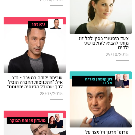
גיא זהר
צעד היסטורי בסין: לכל זוג
מותר להביא לעולם שני
ילדים
29/10/2015
שביתת ילודה במערב - נדב
רון קופמן ואריה
איל: "התכווצות החברה תוביל
אלדד
לכך שמודל הפנסיה יתמוטט"
28/07/2015
מועדון ארוחת הבוקר
פרופ' ארנון ויז'ניצר על