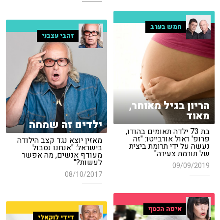
חמש בערב
זהבי עצבני
הריון בגיל מאוחר,
מאוד
ילדים זה שמחה
בת 73 ילדה תאומים בהודו,
פרופ' ראול אורבייטו: "זה
מאזין יוצא נגד קצב הילודה
נעשה על ידי תרומת ביצית
בישראל: "אנחנו נסבול
של תורמת צעירה"
מעודף אנשים, מה אפשר
לעשות?"
09/09/2019
08/10/2017
איפה הכסף
דידי לוקאלי