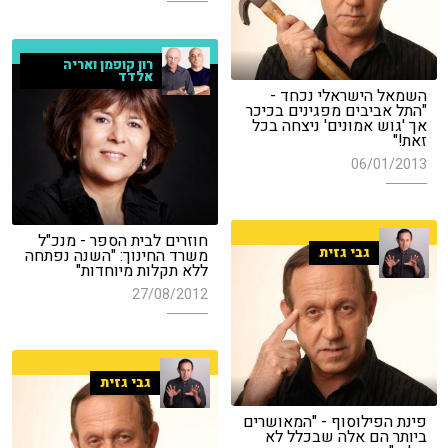
רון קופמן ואריה
אלדד
השמאל הישראלי נכחד -
"התל אביבים מפגינים בכיכר
אך 'גוש אמונים' ניצחה בכל
זאת!"
06/01/2013
חוזרים לבית הספר - מנכ"ל
גבי גזית
משרד החינוך: "השנה נפתחה
ללא תקלות מיוחדות"
27/08/2012
גבי גזית
פינת הפילוסוף - "המאושרים
ביותר הם אלה שבכלל לא