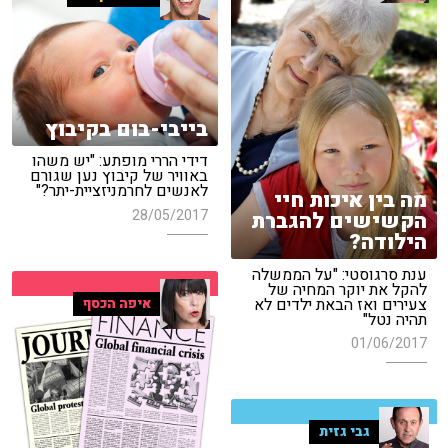
בייבי-בום בקיבוץ
דידי הררי מופתע: "יש משהו
באוויר של קיבוץ נען שגורם
לאנשים לחרמניזציית-יתר?"
מה בין איכות חיי
28/05/2017
הקשישים להגברת
הילודה?
ענת סרגוסטי: "על הממשלה
להקל את יוקר המחיה של
צעירים ואז הבאת ילדים לא
איפה הכסף
תהיה נטל"
01/06/2017
גבי גזית