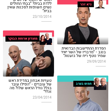
ללדת בבית? "בבתי החולים
גיא זהר
נשים חשופות לסכנות שאין
בבית"
23/10/2014
מועדון ארוחת הבוקר
הסדרת ההתיישבות הבדואית
בנגב - "מדבריו של השר יאיר
שמיר נוטף ריח של גזענות"
29/09/2014
טעויות אבחון במדידת ראש
של עוברים - "הפילו עובר
חמש בערב
בגלל גודל הראש שלו? מה
זה?!"
23/04/2014