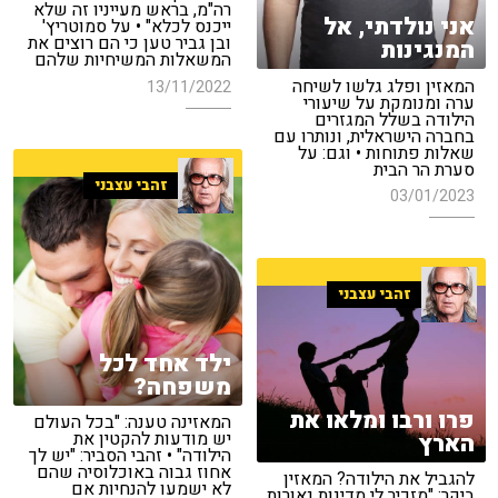
רה"מ, בראש מעייניו זה שלא
אני נולדתי, אל
ייכנס לכלא" • על סמוטריץ'
ובן גביר טען כי הם רוצים את
המנגינות
המשאלות המשיחיות שלהם
המאזין ופלג גלשו לשיחה
13/11/2022
ערה ומנומקת על שיעורי
הילודה בשלל המגזרים
בחברה הישראלית, ונותרו עם
שאלות פתוחות • וגם: על
סערת הר הבית
זהבי עצבני
03/01/2023
זהבי עצבני
ילד אחד לכל
משפחה?
פרו ורבו ומלאו את
המאזינה טענה: "בכל העולם
יש מודעות להקטין את
הארץ
הילודה" • זהבי הסביר: "יש לך
אחוז גבוה באוכלוסיה שהם
להגביל את הילודה? המאזין
לא ישמעו להנחיות אם
ביקר: "מזכיר לי מדינות נאורות