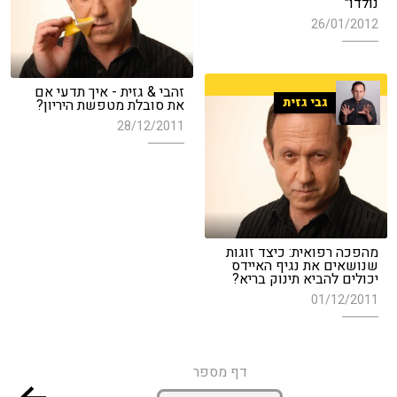
נולדו"
26/01/2012
זהבי & גזית - איך תדעי אם
גבי גזית
את סובלת מטפשת היריון?
28/12/2011
מהפכה רפואית: כיצד זוגות
שנושאים את נגיף האיידס
יכולים להביא תינוק בריא?
01/12/2011
דף מספר