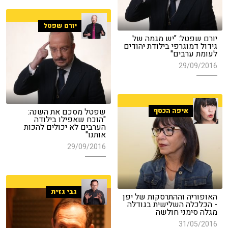
יורם שפטל
יורם שפטל: "יש מגמה של
גידול דמוגרפי בילודת יהודים
לעומת ערבים"
29/09/2016
שפטל מסכם את השנה:
איפה הכסף
"הוכח שאפילו בילודה
הערבים לא יכולים להכות
אותנו"
29/09/2016
גבי גזית
האופוריה וההתרסקות של יפן
- הכלכלה השלישית בגודלה
מגלה סימני חולשה
31/05/2016