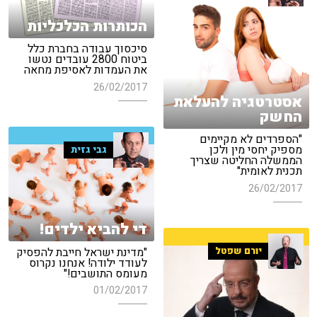
הכותרות הכלכליות
סיכסוך עבודה בחברת כלל
ביטוח 2800 עובדים נטשו
את העמדות לאסיפת מחאה
26/02/2017
אסטרטגיה להעלאת
החשק
"הספרדים לא מקיימים
מספיק יחסי מין ולכן
גבי גזית
הממשלה החליטה שצריך
תכנית לאומית"
26/02/2017
די להביא ילדים!
"מדינת ישראל חייבת להפסיק
יורם שפטל
לעודד ילודה! אנחנו נקרוס
מעומס התושבים!"
01/02/2017