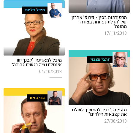
מיכל דליות
הרפורמות בסין - פרופ' אהרון
שי: "הדלת נפתחת בצורה
מתונה"
17/11/2013
מיכל למאזינה: "לבנך יש
זהבי עצבני
אינטליגנציה רגשית גבוהה"
04/10/2013
גבי גזית
מאזינה: "צריך להמשיך לשלם
את קצבאות הילדים"
27/08/2013