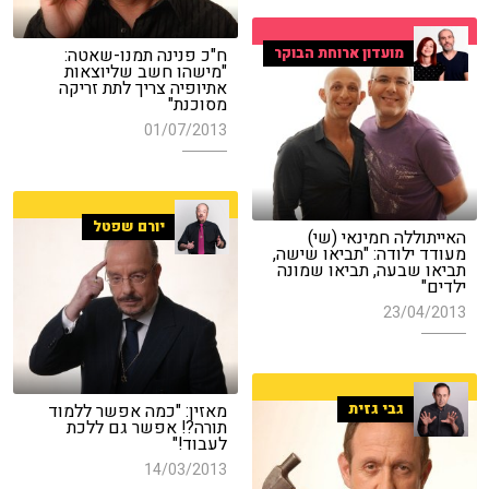
ח"כ פנינה תמנו-שאטה:
מועדון ארוחת הבוקר
"מישהו חשב שליוצאות
אתיופיה צריך לתת זריקה
מסוכנת"
01/07/2013
יורם שפטל
האייתוללה חמינאי (שי)
מעודד ילודה: "תביאו שישה,
תביאו שבעה, תביאו שמונה
ילדים"
23/04/2013
מאזין: "כמה אפשר ללמוד
גבי גזית
תורה?! אפשר גם ללכת
לעבוד!"
14/03/2013