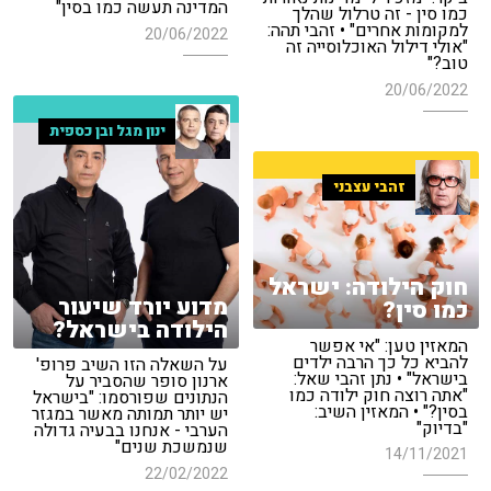
המדינה תעשה כמו בסין"
כמו סין - זה טרלול שהלך
למקומות אחרים" • זהבי תהה:
20/06/2022
"אולי דילול האוכלוסייה זה
טוב?"
20/06/2022
ינון מגל ובן כספית
זהבי עצבני
חוק הילודה: ישראל
מדוע יורד שיעור
כמו סין?
הילודה בישראל?
המאזין טען: "אי אפשר
להביא כל כך הרבה ילדים
על השאלה הזו השיב פרופ'
בישראל" • נתן זהבי שאל:
ארנון סופר שהסביר על
"אתה רוצה חוק ילודה כמו
הנתונים שפורסמו: "בישראל
בסין?" • המאזין השיב:
יש יותר תמותה מאשר במגזר
"בדיוק"
הערבי - אנחנו בבעיה גדולה
שנמשכת שנים"
14/11/2021
22/02/2022