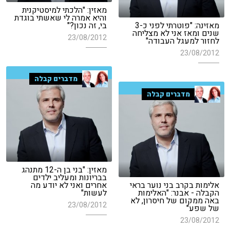
מאזין: "הלכתי למיסטיקנית
והיא אמרה לי שאשתי בוגדת
מאזינה: "פוטרתי לפני כ-3
בי, זה נכון?"
שנים ומאז אני לא מצליחה
23/08/2012
לחזור למעגל העבודה"
23/08/2012
מדברים קבלה
מדברים קבלה
מאזין: "בני בן ה-12 מתנהג
בבריונות ומעליב ילדים
אלימות בקרב בני נוער בראי
אחרים ואני לא יודע מה
הקבלה - אבנר: "האלימות
לעשות"
באה ממקום של חיסרון, לא
23/08/2012
של שפע"
23/08/2012