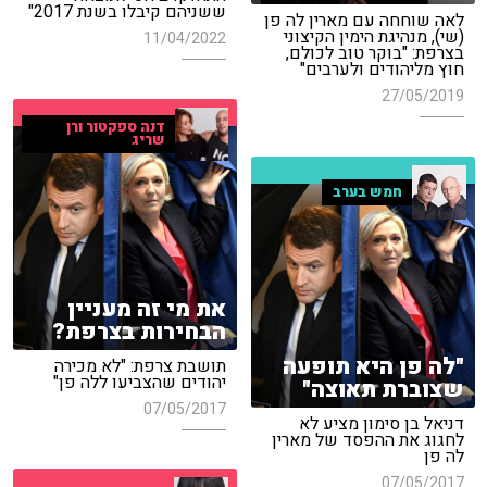
ששניהם קיבלו בשנת 2017"
לאה שוחחה עם מארין לה פן
(שי), מנהיגת הימין הקיצוני
11/04/2022
בצרפת: "בוקר טוב לכולם,
חוץ מליהודים ולערבים"
27/05/2019
דנה ספקטור ורן
שריג
חמש בערב
את מי זה מעניין
הבחירות בצרפת?
"לה פן היא תופעה
תושבת צרפת: "לא מכירה
יהודים שהצביעו ללה פן"
שצוברת תאוצה"
07/05/2017
דניאל בן סימון מציע לא
לחגוג את ההפסד של מארין
לה פן
07/05/2017