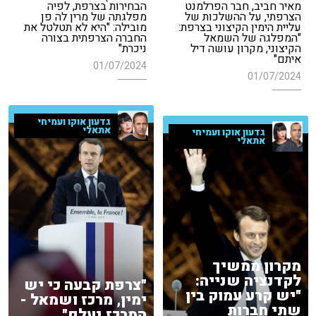
מאיר חביב, חבר הפרלמנט
הבחירות בצרפת, לפיה
הצרפתי, על ההשלכות של
מפלגתה של מרין לה פן
עליית הימין הקיצוני בצרפת:
מובילה: "היא לא תטלטל את
"המפלגה של השמאל
החברה הצרפתית בצורה
הקיצוני, מקרון עושה דיל
ניכרת"
איתם"
01/07/2024
01/07/2024
גדעון אוקו ועמיחי
אתאלי
גדעון אוקו ועמיחי
אתאלי
מקרון ממשיך
לקדנציה שנייה:
"צרפת קבעה כי יש
"יש קרע עמוק בין
ימין, מרכז ושמאל -
שתי חברות
המרכז נעלם"