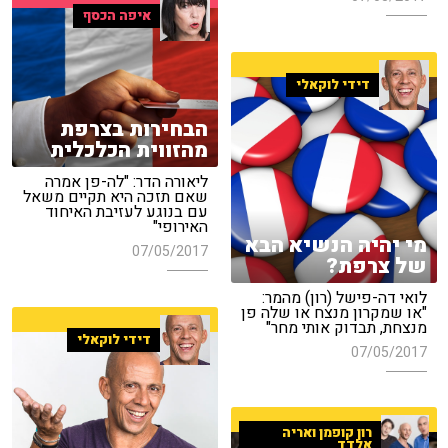
איפה הכסף
דידי לוקאלי
הבחירות בצרפת
מהזווית הכלכלית
ליאורה הדר: "לה-פן אמרה
שאם תזכה היא תקיים משאל
עם בנוגע לעזיבת האיחוד
האירופי"
מי יהיה הנשיא הבא
07/05/2017
של צרפת?
לואי דה-פישל (רון) מהמר:
"או שמקרון מנצח או שלה פן
מנצחת, תבדוק אותי מחר"
דידי לוקאלי
07/05/2017
רון קופמן ואריה
אלדד