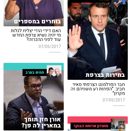
בוחרים במספרים
האם דידי הררי יצליח לגלות
מי יהיה נשיא צרפת החדש
עוד לפני ההכרזה?
07/05/2017
חמש בערב
בחירות בצרפת
חבר הפרלמנט הצרפתי מאיר
חביב: "הפחות רע משניהם זה
מקרון"
07/05/2017
אורן חזן תומך
במארין לה פן?
מועדון ארוחת הבוקר