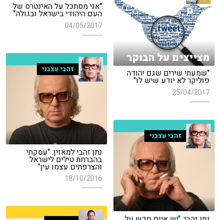
"אני מסתכל על האינטרס של
העם היהודי בישראל ובגולה"
04/05/2017
מצייצים על הבוקר
זהבי עצבני
"שמעתי שירים שגם יהודה
פוליקר לא יודע שיש לו"
25/04/2017
זהבי עצבני
נתן זהבי למאזין: "עסקתי
בהברחת טילים לישראל
והצרפתים עצמו עין"
18/10/2016
נתן זהבי: "יש איום חדש על