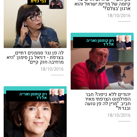
גבי גזית
קיומה של מדינת ישראל והוא
ארגון 'בצלם'!"
18/10/2016
רון קופמן ואריה
אלדד
לה פן נגד סממנים דתיים
בצרפת - דניאל בן סימון: "היא
מרחיבה חוק קיים"
18/10/2016
יהודים ללא כיפה? חבר
רון קופמן ואריה
אלדד
הפרלמנט הצרפתי מאיר
חביב: "מרין לה פן טועה
ובגדול"
18/10/2016