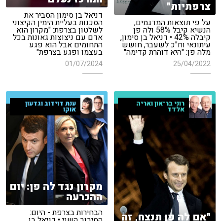
צרפתיות"
דניאל בן סימון הסביר את
על פי תוצאות המדגמים,
הסכנות בעליית הימין הקיצוני
הנשיא קיבל 58% ולה פן
לשלטון בצרפת: "מקרון הוא
קיבלה 42% • דניאל בן סימון,
אדם עם ניצוצות גאונות בכל
עיתונאי וח"כ לשעבר, חושש
התחומים אבל הוא פגע
מלה פן: "היא דוהרת קדימה"
בעצמו ופגע בצרפת"
01/07/2024
25/04/2022
רוני בר־און ואריה
ענת דוידוב וגדעון
אלדד
אוקו
מקרון נגד לה פן: יום
ההכרעה
הבחירות בצרפת - היום:
"אם לה פן תנצח, זה
הסיבוב השני • דניאל בן