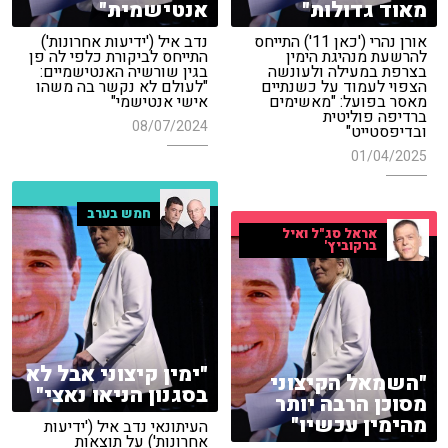
מאוד גדולות"
אנטישמית"
אורן נהרי ('כאן 11') התייחס
נדב איל ('ידיעות אחרונות')
להרשעת מנהיגת הימין
התייחס לביקורת כלפי לה פן
בצרפת במעילה ולעונשה
בגין שורשיה האנטישמיים:
הצפוי לעמוד על כשנתיים
"לעולם לא נקשר בה משהו
מאסר בפועל: "מאשימים
אישי אנטישמי"
ברדיפה פוליטית
08/07/2024
ובדיפסטייט"
01/04/2025
חמש בערב
אראל סג"ל ואיל
ברקוביץ'
"ימין קיצוני אבל לא
"השמאל הקיצוני
בסגנון הניאו נאצי"
מסוכן הרבה יותר
מהימין עכשיו"
העיתונאי נדב איל ('ידיעות
אחרונות') על תוצאות