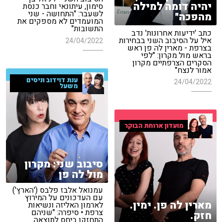
יהיה דומה למילה
סימון, עיתונאי וחבר כנסת
לשעבר: "התחושה - שני
מהפכה"
המועמדים לא מספקים את
התשובות"
כתב 'ידיעות אחרונות' נדב
איל על הסיבוב השני בבחירות
24/04/2022
בצרפת - מארין לה פן ראש
בראש מול מקרון: "לפי
הסקרים הצרפתיים מקרון
אמור לנצח"
ענת דוידוב וניסים
24/04/2022
משעל
מועדון ארוחת הבוקר
סיבוב שני: מקרון
מול לה פן
עמנואל אלבז פלבס ('הארץ')
עם העדכונים על המירוץ
מארין לה פן. ימין.
לארמון האליזה ונשיאות
צרפת • סיפרה: "שניהם
חזק.
התחזקו ביחס לתוצאה