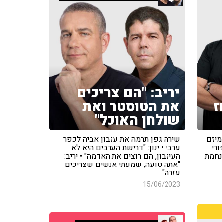
יריב: "הם צריכים
ז
את הטוסטר ואת
שולחן האוכל"
מיזם
שירה גפן תרמה את עזבון אביה לכפר
רי
ערבי • ינון: "דרישת הערבים היא לא
תנחמת
העיזבון, הם רוצים את האדמה" • יריב:
"אתה טועה, שמעתי אנשים שצריכים
עזרה"
15/06/2023