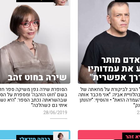
אדם מותר
 את עמדותיו
רך אפשרית"
שירה בחוט זהב
 הגיב לביקורת על מחאתה של
הסופרת שירה גפן משיקה ספר ח
הלוויית אביה: "אני מכבד אותה
בשם 'חוט הזהבה' ומספרת על הס
מדה הזאת" • והוסיף: "יהונתן
שבהשראתה נכתב הספר: "היא נש
נק"
איתי גם כשהלכה"
28/06/2019
2
א זהר
רבקה מיכאלי