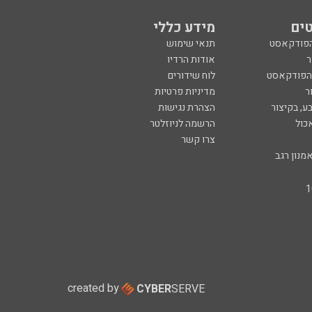
ים
מידע כללי
הפודקאסט
תנאי שימוש
ר
אודות הרדיו
 הפודקאסט
לוח שידורים
ר
מדיניות פרטיות
ע, בקיצור
הצהרת נגישות
כול
הרשמה לניוזלטר
צרו קשר
מנון רגב
created by
CYBER
SERVE