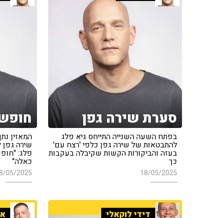
סערת שירה גפן
חופש 
בפתח השעה השנייה התייחס גיא פלג
המאזין נת
להתבטאות של שירה גפן כלפי 'רצח עם'
שירה גפן ל
בעזה והביקורות הקשות שקיבלה בעקבות
פלג: "חופש
כך
כאלה"
8/05/2025
18/05/2025
דידי לוקאלי
אר