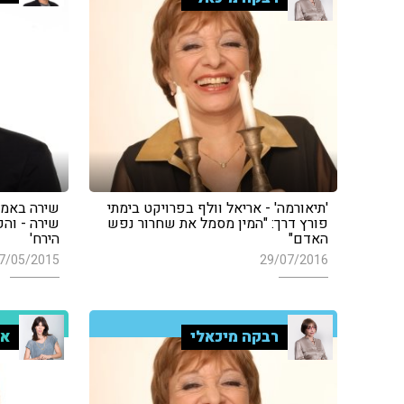
'תיאורמה' - אריאל וולף בפרויקט בימתי
שירה באמצע
פורץ דרך: "המין מסמל את שחרור נפש
שירה - וה
האדם"
הירח'
7/05/2015
29/07/2016
רבקה מיכאלי
אי