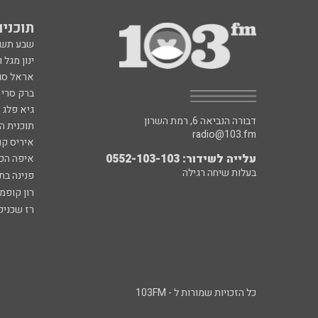
תוכניות fm
שבע תש
ינון מגל 
אראל סג"
ברק סרי 
גיא פלג
דבורה הנביאה 6, רמת השרון
תוכנית ה
radio@103.fm
איריס קו
עלייה לשידור: 0552-103-103
איפה הכ
בעלות שיחה רגילה
פנינה בת
רון קופמ
רז שכניק
כל הזכויות שמורות ל - 103FM