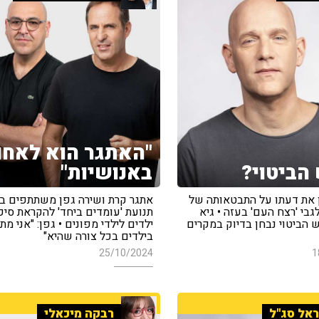
"האתגר הוא לאחו
הביטוי?
באנושיות"
ן את דעתו על התבטאותה של
אתגר קרת ושירה גפן משתתפים ב
גבי 'רצח העם' בעזה • גיא
תנועת 'עומדים ביחד' להקראת סיפו
 הביטוי נבחן בדיוק במקרים
ילדים לילדי מפונים • גפן: "אני מ
בילדים בכל צורה שהיא"
25/10/2024
1
אל סג"ל
רבקה מיכאלי