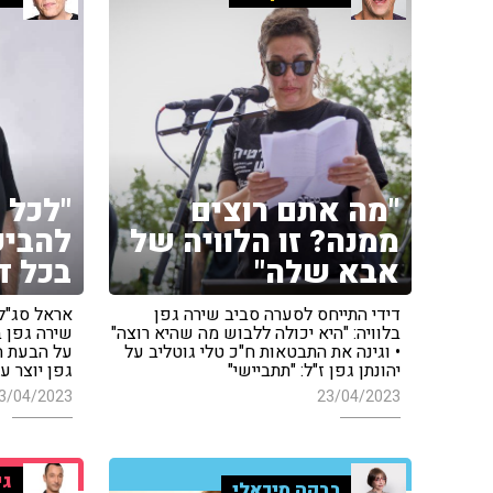
"מה אתם רוצים
"לכל 
ממנה? זו הלוויה של
להביע
אבא שלה"
בכל ד
דידי התייחס לסערה סביב שירה גפן
אראל סג"ל
בלוויה: "היא יכולה ללבוש מה שהיא רוצה"
שירה גפן ב
• וגינה את התבטאות ח"כ טלי גוטליב על
על הבעת הע
יהונתן גפן ז"ל: "תתביישי"
גפן יוצר ע
3/04/2023
23/04/2023
גי
רבקה מיכאלי