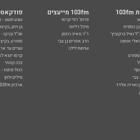
103
103fm מייעצים
פודקאסט
ע
פרופ' רפי קרסו
שבע תשע - 
ובן כספית
מיכל דליות
בן וינון, בקיצו
ל ואיל ברקוביץ'
ד"ר מאיה רוזמן
סג"ל וברקו -
ואלי אוחנה
הרב אפרים בן צבי
ספורט, בקיצו
שיחות לילה
שניים עד ארב
ספורט
קרסו יוצא לא
ל
ככה קמתי
סף
הכול פתוח - א
 צבי
מילים ולחן
ן ואריה אלדד
ארכיון 103fm