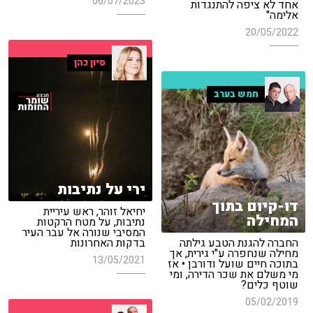
06/07/2023
אחד לא ציפה להתנגדות
אלימה"
20/05/2022
סיון כהן
חמש בערב
ירי על נתיבות
דו-קיום בתוך
יחיאל זוהר, ראש עיריית
המחילה
נתיבות, על מטח הרקטות
המסיבי שנורה אל עבר העיר
החברה להגנת הטבע גילתה
בדקות האחרונות
מחילה שנחפרה ע"י גירית, אך
13/05/2021
בתוכה חיים שועל ודורבן • אז
מי משלם את שכר הדירה, ומי
שוטף כלים?
05/02/2019