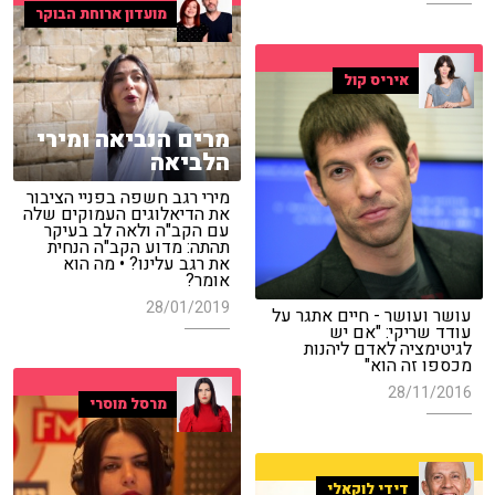
מועדון ארוחת הבוקר
איריס קול
מרים הנביאה ומירי
הלביאה
מירי רגב חשפה בפניי הציבור
את הדיאלוגים העמוקים שלה
עם הקב"ה ולאה לב בעיקר
תהתה: מדוע הקב"ה הנחית
את רגב עלינו? • מה הוא
אומר?
28/01/2019
עושר ועושר - חיים אתגר על
עודד שריקי: "אם יש
לגיטימציה לאדם ליהנות
מכספו זה הוא"
28/11/2016
מרסל מוסרי
דידי לוקאלי