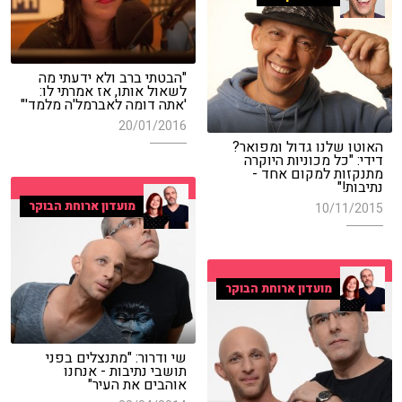
"הבטתי ברב ולא ידעתי מה
לשאול אותו, אז אמרתי לו:
'אתה דומה לאברמל'ה מלמד'"
20/01/2016
האוטו שלנו גדול ומפואר?
דידי: "כל מכוניות היוקרה
מתנקזות למקום אחד -
נתיבות!"
מועדון ארוחת הבוקר
10/11/2015
מועדון ארוחת הבוקר
שי ודרור: "מתנצלים בפני
תושבי נתיבות - אנחנו
אוהבים את העיר"