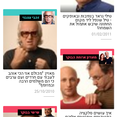
טילי גראד בנתיבות ובאופקים
זהבי עצבני
- טיל שנפל ליד מקום
החתונה שיבש אתמול את
השמחה!
01/02/2011
מועדון ארוחת הבוקר
מאזין: "מכולם אני הכי אוהב
לעבוד עם חרדים ועם ערבים
כי הם משלמים הרבה
ובמזומן!"
25/10/2010
שישי בבוקר
איך עושים סלקציה