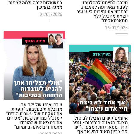
סייבר, התייחס להחלטתו
במשאלות ליבה ולמה לצפות
לעבור מאירופה לנתיבות:
ממנה בהמשך
"בחרתי את נתיבות כי זו עיר
01/01/2026
יוצאת מהכלל ללא
סטארטאפים"
16/01/2025
איפה הכסף
מעיין אדם
"אולי תצליחו אתן
להגיע לעובדות
הרווחה בנתיבות"
"אף אחד לא ניצח,
שרה, אימו של ילד עם
חיי אדם ניצחו"
מוגבלויות בנתיבות: "זועקת
את זעקתם של עשרות הורים"
איומים קשים הובילו לביטול
• מנכ"ל עמותת קשר: "מכירים
מצעד הגאווה בנתיבות • נופר
את המציאות שההורים
זוהר, ממארגנות המצעד: "יש
מתמודדים איתה ביומיום"
פה צביון מאוד דתי, אך אף