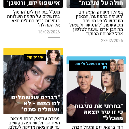
חולה על נתיבות"
אישפוז יום, ורנטגן"
במהלך משחק המאזינים
מנכ"ל בתי החולים 'הדסה'
'משימה בהפתעה', המאזין
בירושלים על הקמת השלוחה
התבקש לבצע משימה
בנתיבות: "בית החולים יוצא
משעשעת: "להתקשר ולשאול
אל הקהילה"
מה הבן אדם שענה לטלפון
18/02/2026
אכל לארוחת הבוקר"
23/02/2026
איריס קול
ניסים משעל וליאת
רון
"דברים שנשתלים
לנו במוח - לא
"בחרתי את נתיבות
נשתלים סתם"
כי זו עיר יוצאת
מהכלל"
פרידה עוזיאל, זמרת ויוצאת
האח הגדול, שיתפה בקשיים
דוד ברקאי, יזם ומנהל חברת
עד שהוציאה מוזיקה לעולם,