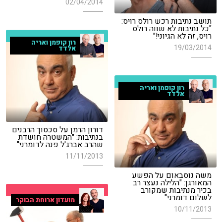
02/04/2014
תושב נתיבות רכש רולס רויס:
"כל נתיבות לא שווה רולס
רויס, זה לא הגיוני!"
רון קופמן ואריה
19/03/2014
אלדד
רון קופמן ואריה
אלדד
דורון הרמן על סכסוך הרבנים
בנתיבות: "המשטרה חושדת
שהרב אברג'ל פנה לדומרני"
11/11/2013
משה נוסבאום על הפשע
המאורגן: "הלילה נעצר רב
בכיר מנתיבות שמקורב
לשלום דומרני"
מועדון ארוחת הבוקר
10/11/2013