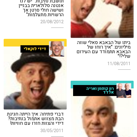
תושבת נתיבות: "יש לנו
אנטנה סלולארית בבניין
ושישה חולי סרטן אך
הרשויות מתעלמות"
20/08/2012
ביתו של הבאבא סאלי שווה
מיליונים: "איך רוחו של
דידי לוקאלי
הבאבא תתמודד עם העירום
שלי?!"
11/08/2011
רון קופמן ואריה
אלדד
דברי פתיחה: איך הייתה חגיגת
הבת מצווש אתמול בנתיבות?
דידי והצוות חזרו עם חוויות!
30/05/2011