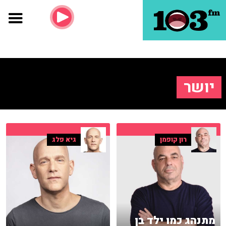
יושר
רון קופמן
גיא פלג
מתנהג כמו ילד בן