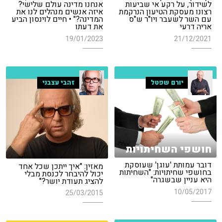
לשידור, על רקע אי שביעות
אנחנו מדינה עולם שלישי?
רצונו מעסקת הטיעון הנרקמת
איזה אנשים מנהלים לנו את
עם השר לשעבר ויו"ר ש"ס
המדינה?" • חיים לוינסון הביע
אריה דרעי
את דעתו
19/01/2023
21/12/2021
יורם שפטל
זהבי עצבני
חושפי השחיתויות
דובר עמותת 'עוגן' שעוסקת
מאזין: "איך ייתכן שכל אחד
בחושפי שחיתויות: "השחיתות
יכול להיבחר לכנסת מבלי
היא עניין שבשגרה"
להציג תעודת יושר?"
10/05/2017
25/03/2015