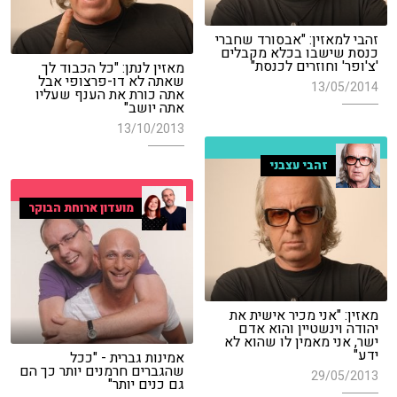
זהבי למאזין: "אבסורד שחברי
כנסת שישבו בכלא מקבלים
'צ'ופר' וחוזרים לכנסת"
מאזין לנתן: "כל הכבוד לך
שאתה לא דו-פרצופי אבל
13/05/2014
אתה כורת את הענף שעליו
אתה יושב"
13/10/2013
זהבי עצבני
מועדון ארוחת הבוקר
מאזין: "אני מכיר אישית את
יהודה וינשטיין והוא אדם
ישר, אני מאמין לו שהוא לא
ידע"
אמינות גברית - "ככל
שהגברים חרמנים יותר כך הם
29/05/2013
גם כנים יותר"