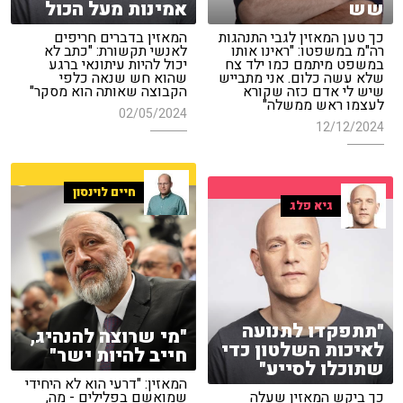
שש
אמינות מעל הכול
כך טען המאזין לגבי התנהגות
המאזין בדברים חריפים
רה"מ במשפטו: "ראינו אותו
לאנשי תקשורת: "כתב לא
במשפט מיתמם כמו ילד צח
יכול להיות עיתונאי ברגע
שלא עשה כלום. אני מתבייש
שהוא חש שנאה כלפי
שיש לי אדם כזה שקורא
הקבוצה שאותה הוא מסקר"
לעצמו ראש ממשלה"
02/05/2024
12/12/2024
חיים לוינסון
גיא פלג
"תתפקדו לתנועה
"מי שרוצה להנהיג,
לאיכות השלטון כדי
חייב להיות ישר"
שתוכלו לסייע"
המאזין: "דרעי הוא לא היחידי
כך ביקש המאזין שעלה
שמואשם בפלילים - מה,