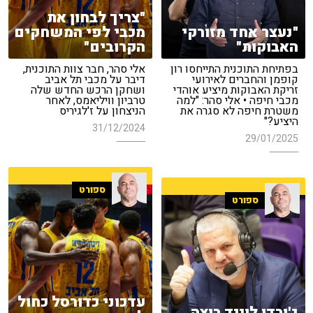
"צריך לבחון את
"נעצר אחד מזורקי
מכבי לפי המשחקים
האבוקות"
הקרובים"
בפתיחת התוכנית התייחסו רון
אלי סהר, חבר צוות התוכנית,
קופמן והחברים לאירועי
דיבר על מכבי תל אביב
זריקת האבוקות מיציע אוהדי
ושחקן הרכש החדש שלה
מכבי חיפה • אלי סהר: "למה
טרביון וויליאמס, לאחר
משטרת חיפה לא סגרה את
הניצחון על ז'לגיריס
היציע?"
31/12/2024
29/01/2025
ספורט
ספורט
עדכוני כדורסל כחול
ג'ורדן לוייד רוצה