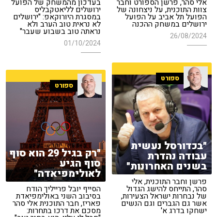
אלי סהר, פרשן הספורט וחבר
בעדכון מהמשחק של הפועל
צוות התוכנית, על ניצחונה של
ירושלים לליאטקבליס
הפועל תל אביב על הפועל
במסגרת היורוקאפ: "ירושלים
ירושלים במשחק ההכנה
לא נראית טוב הערב ולא
נראתה טוב בשבוע שעבר"
26/08/2024
01/10/2024
ספורט
ספורט
"בכדורסל נעשית
"רק בגיל 29 הוא סוף
עבודה נהדרת
סוף הגיע
בשנים האחרונות"
לאולימפיאדה"
פרשן וחבר התוכנית, אלי
סהר, התייחס להישג הגדול
הסייף יובל פרייליך הודח
של נבחרות ישראל הצעירות,
בסיבוב השני באולימפיאדת
אשר גם הגברים וגם הנשים
פאריז, חבר התוכנית אלי סהר
ישחקו בדרג א'
מסכם את דרכו בתחרות: