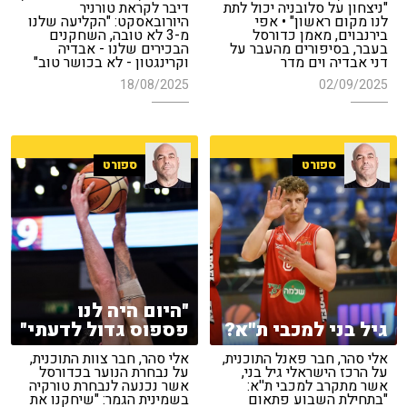
"ניצחון על סלובניה יכול לתת
דיבר לקראת טורניר
לנו מקום ראשון" • אפי
היורובאסקט: "הקליעה שלנו
בירנבוים, מאמן כדורסל
מ-3 לא טובה, השחקנים
בעבר, בסיפורים מהעבר על
הבכירים שלנו - אבדיה
דני אבדיה וים מדר
וקרינגטון - לא בכושר טוב"
18/08/2025
02/09/2025
ספורט
ספורט
"היום היה לנו
גיל בני למכבי ת''א?
פספוס גדול לדעתי"
אלי סהר, חבר פאנל התוכנית,
אלי סהר, חבר צוות התוכנית,
על הרכז הישראלי גיל בני,
על נבחרת הנוער בכדורסל
אשר מתקרב למכבי ת''א:
אשר נכנעה לנבחרת טורקיה
"בתחילת השבוע פתאום
בשמינית הגמר: "שיחקנו את