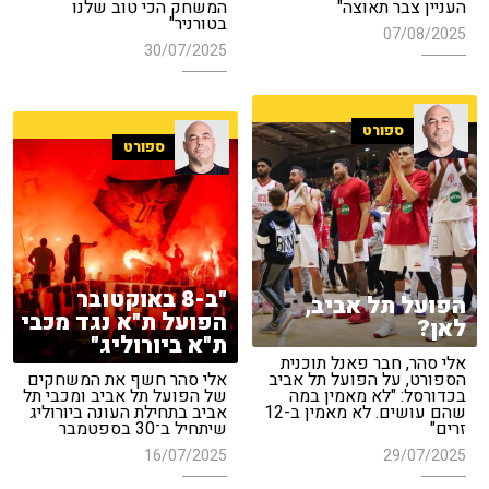
העניין צבר תאוצה"
המשחק הכי טוב שלנו
בטורניר"
07/08/2025
30/07/2025
ספורט
ספורט
"ב-8 באוקטובר
הפועל תל אביב,
הפועל ת"א נגד מכבי
לאן?
ת"א ביורוליג"
אלי סהר, חבר פאנל תוכנית
הספורט, על הפועל תל אביב
אלי סהר חשף את המשחקים
בכדורסל: "לא מאמין במה
של הפועל תל אביב ומכבי תל
שהם עושים. לא מאמין ב-12
אביב בתחילת העונה ביורוליג
זרים"
שיתחיל ב־30 בספטמבר
16/07/2025
29/07/2025