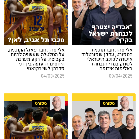
"אבדיה יצטרף
לנבחרת ישראל
בקיץ"
מכבי תל אביב, לאן?
אלי סהר, חבר תוכנית
אלי סהר, חבר פאנל התוכנית,
הספורט, עדכן שפורטלנד
על הטלטלה שעשויה להיות
אישרה לכוכב הישראלי
בקבוצה, על רקע מערכת
לשחק במדי הנבחרת
היחסים הרעועה בין דני
באליפות אירופה
פדרמן לשי רקנאטי
04/03/2025
09/04/2025
ספורט
ספורט