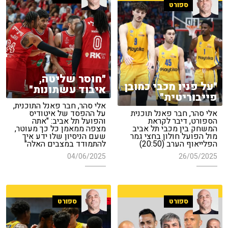
ספורט
"חוסר שליטה,
"על פניו מכבי כמובן
איבוד עשתונות"
פייבוריטית"
אלי סהר, חבר פאנל התוכנית,
אלי סהר, חבר פאנל תוכנית
על ההפסד של איטודיס
הספורט, דיבר לקראת
והפועל תל אביב: "אתה
המשחק בין מכבי תל אביב
מצפה ממאמן כל כך מעוטר,
מול הפועל חולון בחצי גמר
שעם הניסיון שלו ידע איך
הפלייאוף הערב (20:50)
להתמודד במצבים האלה"
04/06/2025
26/05/2025
ספורט
ספורט