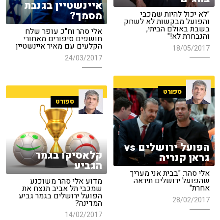
איינשטיין בגנבת
מסמך?
"לא יכול להיות שמכבי
והפועל מבקשות לא לשחק
בשבת באולם הביתי,
אלי סהר וח"כ עופר שלח
והנבחרת לא!"
חושפים סיפורים מאחורי
הקלעים עם מאיר איינשטיין
18/05/2017
24/03/2017
ספורט
ספורט
הפועל ירושלים vs
קלאסיקו בגמר
גראן קנריה
הגביע
אלי סהר: "בבית אני מעריך
שהפועל ירושלים תיראה
מדוע אלי סהר משוכנע
אחרת"
שמכבי תל אביב תנצח את
הפועל ירושלים בגמר גביע
28/02/2017
המדינה?
14/02/2017