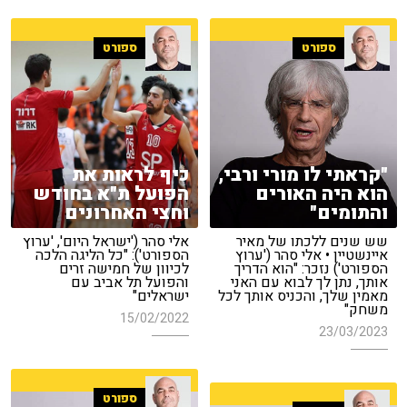
ספורט
ספורט
"קראתי לו מורי ורבי,
כיף לראות את
הוא היה האורים
הפועל ת"א בחודש
והתומים"
וחצי האחרונים
שש שנים ללכתו של מאיר
אלי סהר ('ישראל היום', 'ערוץ
איינשטיין • אלי סהר ('ערוץ
הספורט'): "כל הליגה הלכה
הספורט') נזכר: "הוא הדריך
לכיוון של חמישה זרים
אותך, נתן לך לבוא עם האני
והפועל תל אביב עם
מאמין שלך, והכניס אותך לכל
ישראלים"
משחק"
15/02/2022
23/03/2023
ספורט