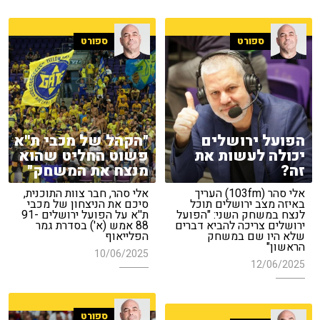
ספורט
ספורט
הפועל ירושלים
"הקהל של מכבי ת''א
יכולה לעשות את
פשוט החליט שהוא
זה?
מנצח את המשחק"
אלי סהר (103fm) העריך
אלי סהר, חבר צוות התוכנית,
באיזה מצב ירושלים תוכל
סיכם את הניצחון של מכבי
לנצח במשחק השני: "הפועל
ת''א על הפועל ירושלים 91-
ירושלים צריכה להביא דברים
88 אמש (א') בסדרת גמר
שלא היו שם במשחק
הפלייאוף
הראשון"
10/06/2025
12/06/2025
ספורט