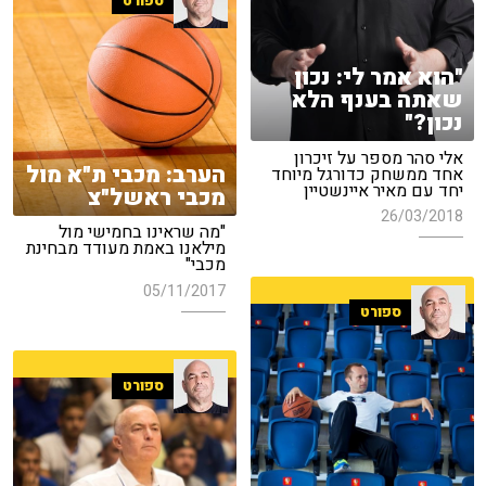
ספורט
"הוא אמר לי: נכון
שאתה בענף הלא
נכון?"
אלי סהר מספר על זיכרון
הערב: מכבי ת"א מול
אחד ממשחק כדורגל מיוחד
יחד עם מאיר איינשטיין
מכבי ראשל"צ
26/03/2018
"מה שראינו בחמישי מול
מילאנו באמת מעודד מבחינת
מכבי"
05/11/2017
ספורט
ספורט