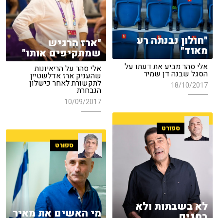
"חולון נבנתה רע
"ארז הרגיש
מאוד"
שמתקיפים אותו"
אלי סהר מביע את דעתו על
אלי סהר על הריאיונות
הסגל שבנה דן שמיר
שהעניק ארז אדלשטיין
לתקשורת לאחר כישלון
18/10/2017
הנבחרת
10/09/2017
ספורט
ספורט
לא בשבתות ולא
מי האשים את מאיר
בחגים