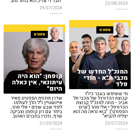
"חבל לי עליו, הוא בחור טוב"
22/08/2024
29/07/2024
ספורט
ספורט
המנכ"ל החדש של
קופמן: "הוא היה
מכבי ת"א - מודי
עיתונאי, אין כאלה
פלד
היום"
מי ששימש בעבר כיו"ר
קבוצת הכדורגל של מכבי תל
שדרן תוכנית הספורט מאיר
אביב - מונה למנכ"ל קבוצת
איינשטיין ז"ל הלך לעולמו
הכדורסל • אלי סהר ('ערוץ
לפני שבע שנים • אלי סהר,
הספורט'): "בוא נראה מה הוא
ביחד עם רון קופמן וצביקה
יצליח להביא"
שרף, נזכרו בחברם האהוב
21/03/2024
22/07/2024