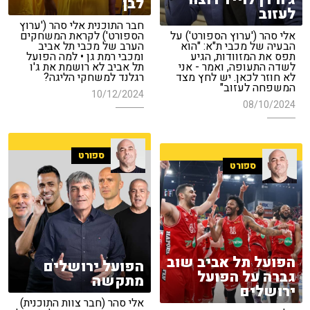
לבן
לעזוב
חבר התוכנית אלי סהר ('ערוץ
אלי סהר ('ערוץ הספורט') על
הספורט') לקראת המשחקים
הבעיה של מכבי ת"א: "הוא
הערב של מכבי תל אביב
תפס את המזוודות, הגיע
ומכבי רמת גן • למה הפועל
לשדה התעופה, ואמר - אני
תל אביב לא רושמת את ג'ו
לא חוזר לכאן. יש לחץ מצד
רגלנד למשחקי הליגה?
המשפחה לעזוב"
10/12/2024
08/10/2024
ספורט
ספורט
הפועל תל אביב שוב
הפועל ירושלים
גברה על הפועל
מתקשה
ירושלים
אלי סהר (חבר צוות התוכנית)