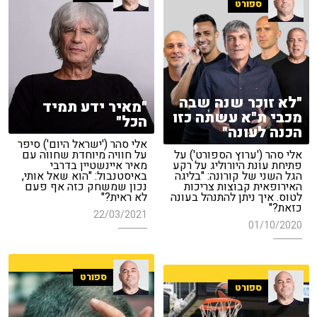
ספורט
"לא זוכר שנה שבה
"מאיר ידע תמיד
מכבי ת"א עשתה כזו
הכל"
הכנה לעונה"
אלי סהר ('ישראל היום') סיפר
אלי סהר ('ערוץ הספורט') על
על חוויה מיוחדת שחווה עם
פתיחת עונת היורוליג על רקע
מאיר איינשטיין בדרבי
הגל השני של קורונה: "בליגה
באיסטנבול: "הוא שאל אותי,
האירופאית קבוצות צריכות
נכון שמשחק כזה אף פעם
לטוס. איך ניתן להתנהל בעונה
לא ראית?"
כזאת?"
22/03/2021
01/10/2020
ספורט
ספורט