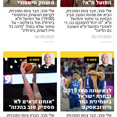
הפועל ת''א?
משחק היסטורי
אלי סהר, חבר צוות התוכנית,
אלי סהר, חבר צוות התוכנית,
הביא את תמונת המצב סביב
לקראת המשחק ההיסטורי
הקפטן בר טימור והפועל
(19:00) של הפועל ת''א
ת''א: "זה יכול להתנקם בה, כי
ביורוליג מול ברצלונה • על
לאוהדי הפועל ת''א חשובה
טימור שלא בסגל: "חיכה כל
גם הליגה"
חייו לשחק ביורוליג"
30/09/2025
05/10/2025
ספורט
ספורט
לראשונה מאז 2015:
נבחרת ישראל
בשמינית גמר
"אנחנו נראים לא
היורובאסקט
מספיק טוב בהכנה"
אלי סהר, חבר צוות התוכנית:
אלי סהר, חברת צוות התוכנית,