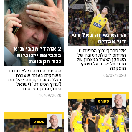
הו הא מי זה בא? דני
דני אבדיה
2 אוהדי מכבי ת"א
אלי סהר ('ערוץ הספורט')
בתביעה ייצוגיות
התייחס ליכולת הטובה של
השחקן הצעיר בניצחון של
נגד הקבוצה
מכבי תל אביב על חימקי
מוסקבה
התביעה הוגשה כי לא נערכו
משחקים בעונה שעברה
06/02/2020
בגלל משבר קורונה • אלי סהר
('ערוץ הספורט' ו'ישראל
היום') עדכן בפרטים
10/09/2020
ספורט
ספורט