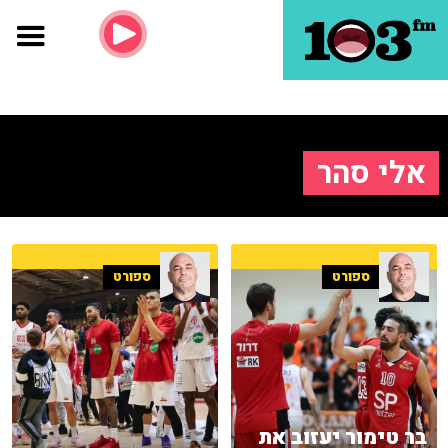
אלי סהר
ספורט
ספורט
בר טימור יעזוב את