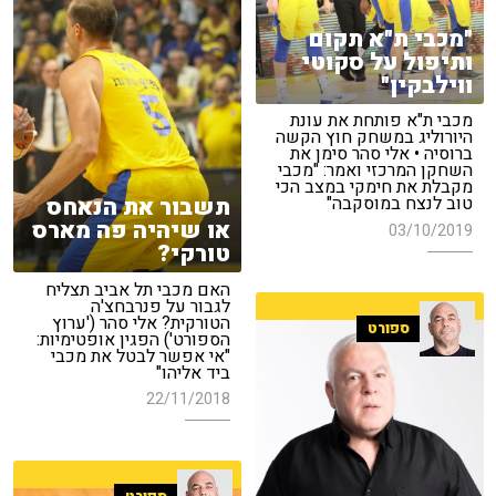
"מכבי ת"א תקום
ותיפול על סקוטי
ווילבקין"
מכבי ת"א פותחת את עונת
היורוליג במשחק חוץ הקשה
ברוסיה • אלי סהר סימן את
השחקן המרכזי ואמר: "מכבי
מקבלת את חימקי במצב הכי
תשבור את הנאחס
טוב לנצח במוסקבה"
או שיהיה פה מארס
03/10/2019
טורקי?
האם מכבי תל אביב תצליח
לגבור על פנרבחצ'ה
הטורקית? אלי סהר ('ערוץ
ספורט
הספורט') הפגין אופטימיות:
"אי אפשר לבטל את מכבי
ביד אליהו"
22/11/2018