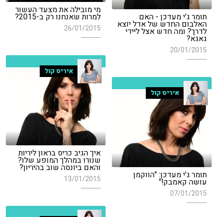
מי מובילה את מצעד העשור
תומר ג'י מעדכן - האם
למרות שאנחנו רק ב-2015?
האלבום החדש של אדל יוצא
26/01/2015
לדרך? ומה חדש אצל ליידי
גאגא?
20/01/2015
איריס קול
איריס קול
איך הגיב כריס בראון ליריות
שנורו במהלך המופע שלו?
והאם ביונסה שוב בהיריון?
תומר ג'י מעדכן: "הווקמן
13/01/2015
עושה קאמבק!"
07/01/2015