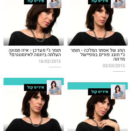
איריס קול
איריס קול
החג של אסתר המלכה - תומר
תומר ג'י מעדכן - איזו תמונה
ג'י חוגג פורים בספיישל
העלתה ביונסה לאינסטגרם?
מדונה
16/02/2015
03/03/2015
איריס קול
איריס קול