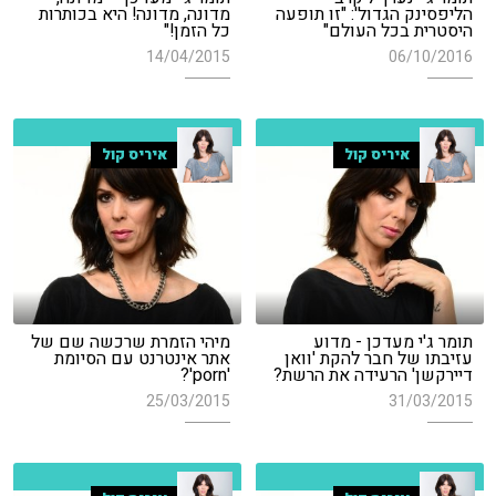
הליפסינק הגדול': "זו תופעה
מדונה, מדונה! היא בכותרות
היסטרית בכל העולם"
כל הזמן!"
14/04/2015
06/10/2016
איריס קול
איריס קול
תומר ג'י מעדכן - מדוע
מיהי הזמרת שרכשה שם של
עזיבתו של חבר להקת 'וואן
אתר אינטרנט עם הסיומת
דיירקשן' הרעידה את הרשת?
'porn'?
25/03/2015
31/03/2015