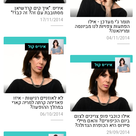
איריס: "איך קים קרדשיאן
מסתובבת עם זה? זה כבד!"
17/11/2014
תומר ג'י מעדכן - אילו
הפתעות צפויות לנו מביונסה
ומריהאנה?
04/11/2014
איריס קול
איריס קול
לא לאוזניים רגישות - איזו
פאדיחה קרתה למריה קארי
במהלך ההופעה?
06/10/2014
אילו כוכבי פופ צריכים לצום
ביום הכיפורים? והאם מיילי
סיירוס היא הכופרת הגדולה?
29/09/2014