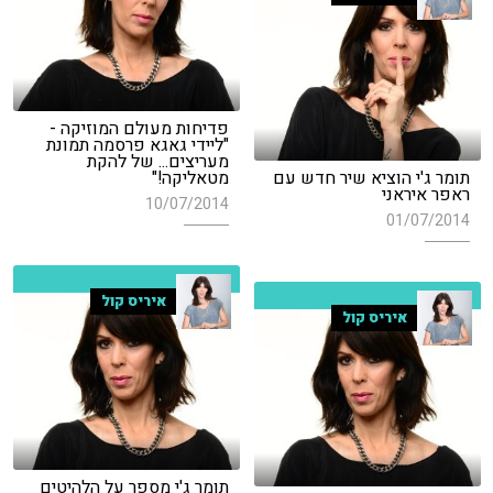
פדיחות מעולם המוזיקה -
"ליידי גאגא פרסמה תמונת
מעריצים... של להקת
תומר ג'י הוציא שיר חדש עם
מטאליקה!"
ראפר איראני
10/07/2014
01/07/2014
איריס קול
איריס קול
תומר ג'י מספר על הלהיטים