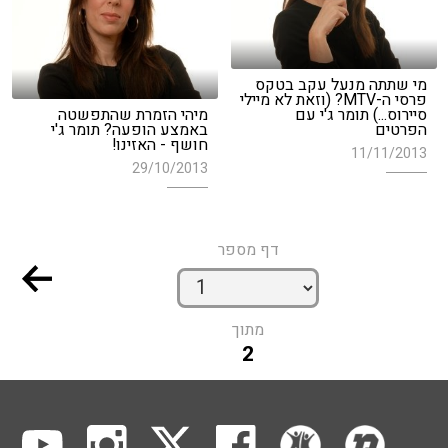
מי שתתה מנעל עקב בטקס
פרסי ה-MTV? (וזאת לא מיילי
סיירוס...) תומר ג'י עם
מיהי הזמרת שהתפשטה
הפרטים
באמצע הופעה? תומר ג'י
חושף - האזינו!
11/11/2013
29/10/2013
דף מספר
מתוך
2