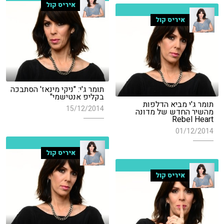
איריס קול
איריס קול
תומר ג'י: "ניקי מינאז' הסתבכה
בקליפ אנטישמי"
תומר ג'י מביא הדלפות
15/12/2014
מהשיר החדש של מדונה
Rebel Heart
01/12/2014
איריס קול
איריס קול