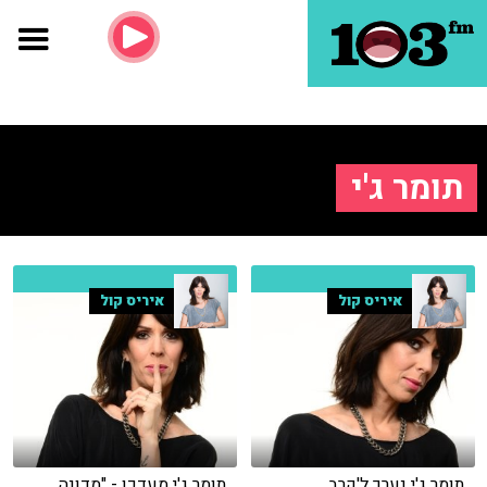
תומר ג'י
איריס קול
איריס קול
תומר ג'י נערך ל'קרב
תומר ג'י מעדכן - "מדונה,