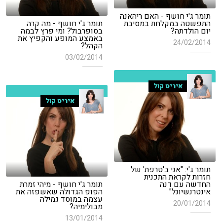
תומר ג'י חושף - האם ריהאנה
התפשטה במקלחת במסיבת
תומר ג'י חושף - מה קרה
יום הולדתה?
בסופרבול? ומי פרץ לבמה
באמצע המופע והקפיץ את
24/02/2014
הקהל?
03/02/2014
איריס קול
איריס קול
תומר ג'י: "אני ב'טרפת' של
חזרות לקראת התכנית
החדשה עם דנה
תומר ג'י חושף - מיהי זמרת
אינטרנשיונל"
הפופ הגדולה שאשפזה את
עצמה במוסד גמילה
20/01/2014
מבולימיה?
13/01/2014