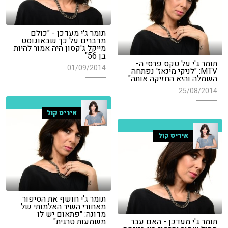
תומר ג'י מעדכן - "כולם
מדברים על כך שבאוגוסט
מייקל ג'קסון היה אמור להיות
בן 56"
תומר ג'י על טקס פרסי ה-
01/09/2014
MTV: "לניקי מינאז' נפתחה
השמלה והיא החזיקה אותה"
25/08/2014
איריס קול
איריס קול
תומר ג'י חושף את הסיפור
מאחורי השיר האלמותי של
מדונה: "פתאום יש לו
תומר ג'י מעדכן - האם עבר
משמעות טרגית"