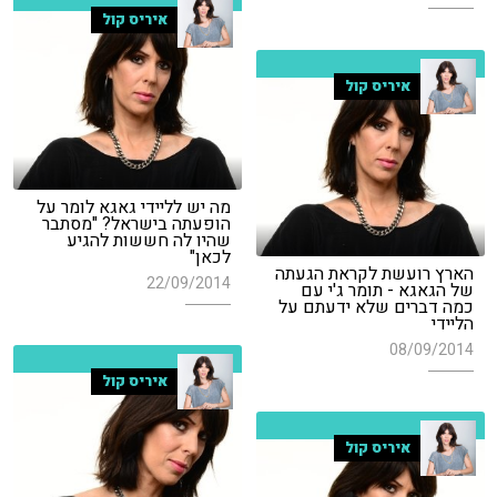
איריס קול
איריס קול
מה יש לליידי גאגא לומר על
הופעתה בישראל? "מסתבר
שהיו לה חששות להגיע
לכאן"
הארץ רועשת לקראת הגעתה
22/09/2014
של הגאגא - תומר ג'י עם
כמה דברים שלא ידעתם על
הליידי
08/09/2014
איריס קול
איריס קול