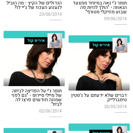
תומר ג'י גאה במיוחד ממצעד
הגדולים של הקיץ - מה הוביל
הגאווה - "הולך להיות פה
לנענוע העכוז של ג'יי לו?
שבוע מוזיקלי מטורף"
23/06/2014
09/06/2014
איריס קול
איריס קול
תומר ג'י על הפריצה לביתה
דברים שלא ידעתם על ג'סטין
של מיילי סיירוס - "גם לפני
טימברלייק
שמונה חודשים פרצו לה
לבית"
26/05/2014
02/06/2014