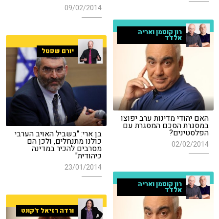
09/02/2014
רון קופמן ואריה
אלדד
יורם שפטל
האם יהודי מדינות ערב יפוצו
במסגרת הסכם המסגרת עם
הפלסטינים?
בן ארי: "בשביל האויב הערבי
כולנו מתנחלים, ולכן הם
02/02/2014
מסרבים להכיר במדינה
כיהודית"
23/01/2014
רון קופמן ואריה
אלדד
ורדה רזיאל ז'קונט