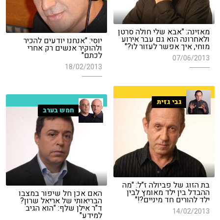
מאזינה: "אבא שלי חולה סרטן
ולאחרונה הוא גם עבר אירוע
יוסי: "אנחנו יודעים להכיר
מוחי, איך אפשר לעזור לו?"
ולהוקיר אנשים רק אחרי
לכתם"
07/06/2013
18/02/2013
גבי גזית
חמש בערב
בת הזוג של פביולה ז"ל: "מה
ההבדל בין ילד מאומץ לבין
האם אכן חל שיפור במצבו
ילד להורים חד מיניים?!"
הבריאותי של אריאל שרון?
ד"ר אילן שלף: "הוא הגיב
14/02/2013
למידע"