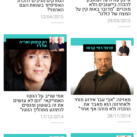
הטורקים מגיבים להכרת
להכרה ביישובים הלא
האפיפיור בשואת העם
מוכרים: "מדובר באות קין על
הארמני?
המצח של כולנו"
12/04/2015
29/03/2015
רון קופמן ואריה
אלדד
פרופ' רפי קרסו
אסי שריב על הווטו
מאזינה: "אבי עבר אירוע מוחי
האמריקאי: "הם לא עושים
ולאחרונה הוא מאבד את
את זה בששון ומנסים
ההכרה ולא מזהה אף אחד"
להימנע מתהליך הווטו"
28/11/2014
17/12/2014