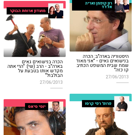
רון קופמן ואריה
אלדד
מועדון ארוחת הבוקר
היסטוריה בארה"ב: הכרה
בנישואים גאים - "אני מאוד
הכרה בנישואים גאים
שמח שבית המשפט הכתיב
בארה"ב - הרב (שי): "הרי אתה
קו כזה"
מקדש אותו בטבעת על
הבולבול"
27/06/2013
27/06/2013
פרופ' רפי קרסו
יוסי סיאס