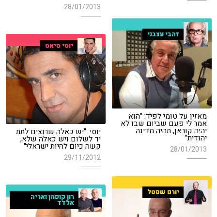
28/01/2013
זהבי עצבני
יוסי סיאס
מאזין על טומי לפיד: "הוא
אמר לי פעם שביום שבו לא
יהיה קוראן, תהיה מדינה
יוסי: "יש כאלה שרוצים לתת
יהודית"
יד לשלום ויש כאלה שלא,
קשה כיום להיות ישראלי"
28/01/2013
29/11/2012
יורם שפטל
רון קופמן ואריה
אלדד