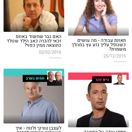
האם גבר שחשוד באונס
תאונת עבודה - מה עושים
זכאי להכרה כאב הילד שנולד
כשנופל עליך גזע עץ במהלך
כתוצאה ממין כפוי?
משמרת?
02/02/2016
25/12/2015
חמש בערב
גיא זהר
לעצבן טורקי ולנוח - איך
איימן עודה על המאבק