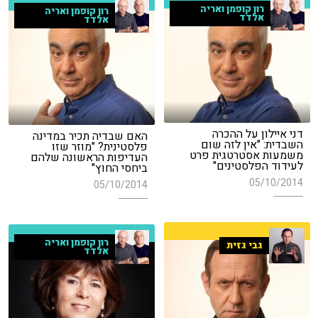
רון קופמן ואריה
רון קופמן ואריה
אלדד
אלדד
דני איילון על ההכרה
האם שבדיה תכיר במדינה
השבדית: "אין לזה שום
פלסטינית? "מוזר שזו
משמעות אסטרטגית פרט
העדיפות הראשונה שלהם
לעידוד הפלסטינים"
ביחסי החוץ"
05/10/2014
05/10/2014
רון קופמן ואריה
גבי גזית
אלדד