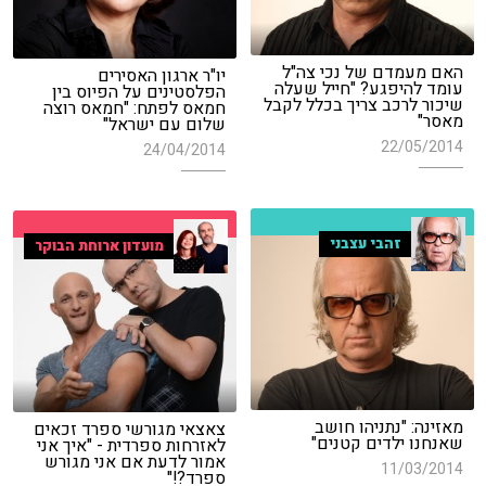
האם מעמדם של נכי צה"ל
יו"ר ארגון האסירים
עומד להיפגע? "חייל שעלה
הפלסטינים על הפיוס בין
שיכור לרכב צריך בכלל לקבל
חמאס לפתח: "חמאס רוצה
מאסר"
שלום עם ישראל"
22/05/2014
24/04/2014
זהבי עצבני
מועדון ארוחת הבוקר
מאזינה: "נתניהו חושב
צאצאי מגורשי ספרד זכאים
שאנחנו ילדים קטנים"
לאזרחות ספרדית - "איך אני
אמור לדעת אם אני מגורש
11/03/2014
ספרד?!"