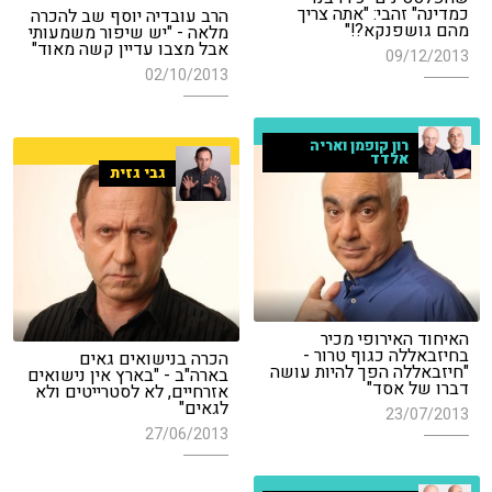
כמדינה" זהבי: "אתה צריך
הרב עובדיה יוסף שב להכרה
מהם גושפנקא?!"
מלאה - "יש שיפור משמעותי
אבל מצבו עדיין קשה מאוד"
09/12/2013
02/10/2013
רון קופמן ואריה
אלדד
גבי גזית
האיחוד האירופי מכיר
בחיזבאללה כגוף טרור -
הכרה בנישואים גאים
"חיזבאללה הפך להיות עושה
בארה"ב - "בארץ אין נישואים
דברו של אסד"
אזרחיים, לא לסטרייטים ולא
לגאים"
23/07/2013
27/06/2013