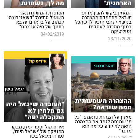
הארמנית"
מה לך, נשמונת
המאזין ביקש להבין מדוע
הסופרת והמשוררת אגי
ישראל מתחמקת מהצהרה
משעול סיפרה: "כשאני רוצה
בנושא • זהבי הזכיר לו שהכל
לכתוב על בן אדם זה בא
בסוף מתכנס לעסקים
בתווך של חיה או צמח"
ופוליטיקה
04/02/2019
23/11/2020
איריס קול
זהבי עצבני
ההצהרה משמעותית
"העובדה שיגאל היה
ממה שנראה?
גם מלחין לא
התקבלה יפה"
מאזין על הצהרת טראמפ: "כל
מי שמנסה לגמד את ההצהרה
הזאת לא יודע על מה הוא
איריס קול וסער גמזו, מבקר
מדבר"
המוזיקה של 'ישראל היום',
נפרדו מיגאל בשן