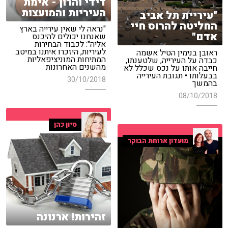
דידי והרון - אימת
העיריות והמועצות
"עיריית תל אביב
החליטה להרוס חיי
"נראה לי שאין עירייה בארץ
אדם"
שאנחנו יכולים להיכנס
אליה": לכבוד הבחירות
לעיריות, היזכרו איתנו במיטב
ראובן בנימין הטיל אשמה
המתיחות המוניציפאליות
כבדה על העירייה, שלטענתו,
מהשנים האחרונות
חייבה אותו על נכס שכלל לא
בבעלותו • תגובת העירייה
30/10/2018
בהמשך
08/10/2018
סיון כהן
מועדון ארוחת הבוקר
זהירות! ארנונה