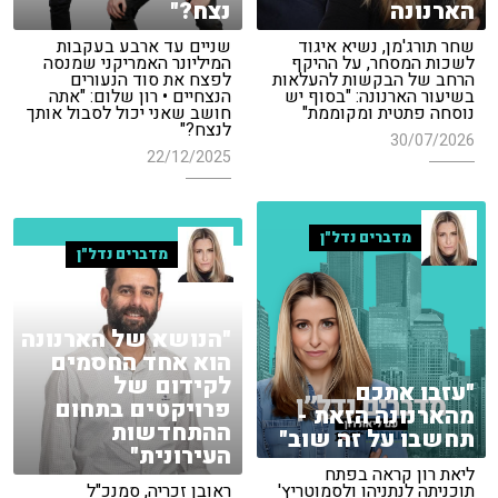
הארנונה
נצח?"
שחר תורג'מן, נשיא איגוד
שניים עד ארבע בעקבות
לשכות המסחר, על ההיקף
המיליונר האמריקני שמנסה
הרחב של הבקשות להעלאות
לפצח את סוד הנעורים
בשיעור הארנונה: "בסוף יש
הנצחיים • רון שלום: "אתה
נוסחה פתטית ומקוממת"
חושב שאני יכול לסבול אותך
לנצח?"
30/07/2026
22/12/2025
מדברים נדל"ן
מדברים נדל"ן
"הנושא של הארנונה
הוא אחד החסמים
לקידום של
"עזבו אתכם
פרויקטים בתחום
מהארנונה הזאת -
ההתחדשות
תחשבו על זה שוב"
העירונית"
ליאת רון קראה בפתח
תוכניתה לנתניהו ולסמוטריץ'
ראובן זכריה, סמנכ"ל