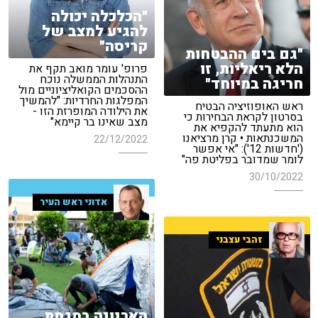
"הכלכלה יכולה
להגיע למצב של
קריסה"
"גם בים ההבטחות
הלא ריאליות, זו
פרופ' עומר מואב תקף את
התנהלות הממשלה נוכח
חריגה במיוחד"
ההסכמים הקואליציוניים מול
המפלגות החרדיות: "להמשיך
ראש האופוזיציה הבטיח
את הילודה המופרזת הזו -
בסרטון לקראת הבחירות כי
מצב שאינו בר קיימא"
הוא מתעתד להקפיא את
המשכנתאות • קרן מרציאנו
22/12/2022
('חדשות 12'): "אי אפשר
לומר שמדובר בפליטת פה"
30/10/2022
אדוני ראש העיר
זהבי עצבני
הארנונה במגמת