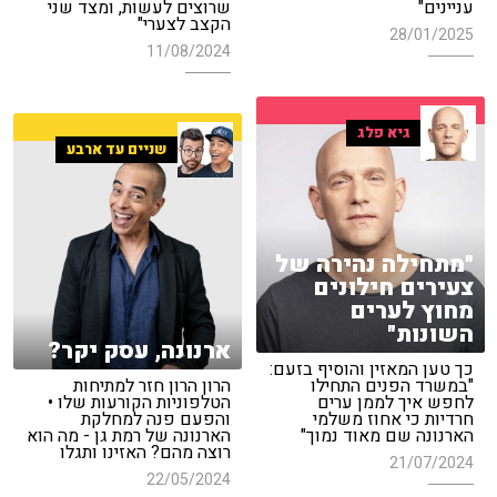
עניינים"
שרוצים לעשות, ומצד שני
הקצב לצערי"
28/01/2025
11/08/2024
גיא פלג
שניים עד ארבע
"מתחילה נהירה של
צעירים חילונים
מחוץ לערים
השונות"
ארנונה, עסק יקר?
כך טען המאזין והוסיף בזעם:
"במשרד הפנים התחילו
הרון הרון חזר למתיחות
לחפש איך לממן ערים
הטלפוניות הקורעות שלו •
חרדיות כי אחוז משלמי
והפעם פנה למחלקת
הארנונה שם מאוד נמוך"
הארנונה של רמת גן - מה הוא
רוצה מהם? האזינו ותגלו
21/07/2024
22/05/2024