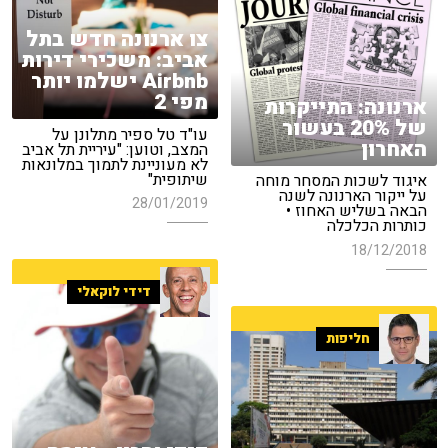
צו ארנונה חדש בתל
אביב: משכירי דירות
Airbnb ישלמו יותר
מפי 2
ארנונה: התייקרות
של 20% בעשור
עו"ד טל ספיר מתלונן על
האחרון
המצב, וטוען: "עיריית תל אביב
לא מעוניינת לתמוך במלונאות
שיתופית"
איגוד לשכות המסחר מוחה
על ייקור הארנונה לשנה
28/01/2019
הבאה בשליש האחוז •
כותרות הכלכלה
18/12/2018
דידי לוקאלי
חליפות