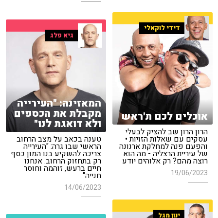
דידי לוקאלי
גיא פלג
המאזינה: "העירייה
מקבלת את הכספים
אוכלים לכם ת'ראש
ולא דואגת לנו"
הרון הרון שב להציק לבעלי
עסקים עם שאלות הזויות •
טענה בכאב על מצב הרחוב
והפעם פנה למחלקת ארנונה
הראשי שבו גרה: "העירייה
של עיריית הרצליה - מה הוא
צריכה להשקיע בנו המון כסף
רוצה מהם? רק אלוהים יודע
רק בתחזוק הרחוב. אנחנו
חיים ברעש, זוהמה וחוסר
19/06/2023
חנייה"
14/06/2023
ינון מגל