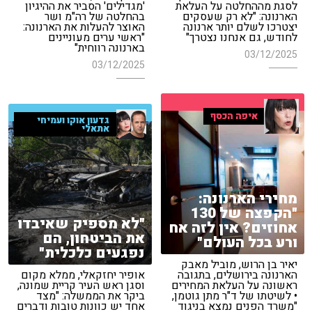
לסגת מההחלטה על העלאת
'מגדילים' הסביר את ההיגיון
הארנונה: "לא רק שעסקים
בהחלטה של רה"מ ושר
יצטרכו לשלם יותר ארנונה
האוצר להעלות את הארנונה:
לחודש, גם אנחנו נצטרך"
"ראשי ערים מעוניינים
בארנונה רווחית"
03/12/2025
03/12/2025
איפה הכסף
גדעון אוקו ועמיחי
אתאלי
מחירי הארנונה:
"הקפצה של 130
"לא מספיק שאיבדו
אחוזים? אין לזה אח
את הביטחון, הם
ורע בכל העולם"
נפגעים כלכלית"
יאיר בן הרוש, מוביל מאבק
הארנונה בירושלים, בתגובה
אופיר יחזקאלי, ממלא מקום
ראשונה על העלאת המחירים
וסגן ראש העיר קריית שמונה,
• לשיטתו של ד"ר מתן גוטמן,
ביקר את הממשלה: "מצד
"משרד הפנים נמצא בניגוד
אחד יש כוונות טובות ודברים