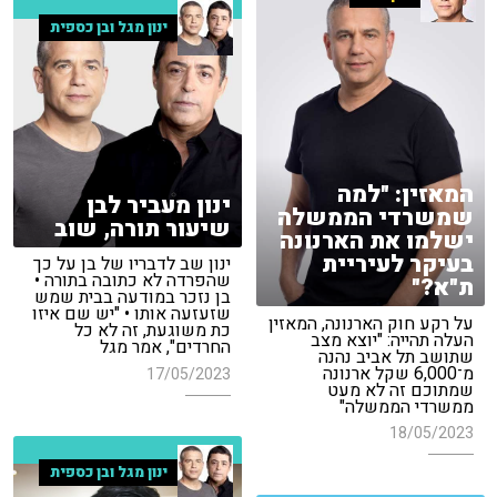
ינון מגל ובן כספית
המאזין: "למה
ינון מעביר לבן
שמשרדי הממשלה
שיעור תורה, שוב
ישלמו את הארנונה
בעיקר לעיריית
ינון שב לדבריו של בן על כך
שהפרדה לא כתובה בתורה •
ת"א?"
בן נזכר במודעה בבית שמש
שזעזעה אותו • "יש שם איזו
על רקע חוק הארנונה, המאזין
כת משוגעת, זה לא כל
העלה תהייה: "יוצא מצב
החרדים", אמר מגל
שתושב תל אביב נהנה
מ־6,000 שקל ארנונה
17/05/2023
שמתוכם זה לא מעט
ממשרדי הממשלה"
18/05/2023
ינון מגל ובן כספית