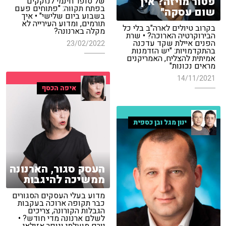
פטור מויזה? אין
של סופר חינמי לנזקקים
בפתח תקווה: "פתוחים פעם
שום עסקה"
בשבוע ביום שלישי" • איך
תורמים, ומדוע העירייה לא
בקרוב טיולים לארה"ב בלי כל
מקלה בארנונה?
הבירוקרטיה הארוכה? • שרת
הפנים איילת שקד עדכנה
23/02/2022
בהתקדמויות: "יש הזדמנות
אמיתית להצליח, האמריקנים
מראים נכונות"
14/11/2021
איפה הכסף
ינון מגל ובן כספית
העסק סגור, הארנונה
ממשיכה להיגבות
מדוע בעלי העסקים הסגורים
כבר תקופה ארוכה בעקבות
הגבלות הקורונה, צריכים
לשלם ארנונה מדי חודש? •