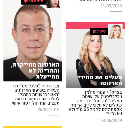
איפה הכסף
31/05/2019
סיון כהן
הארנונה מתייקרת,
והמדינה לא
מתייעלת
מעלים את מחירי
הארנונה
צבי זרחיה ('כלכליסט') נגד
העלייה בשיעור הארנונה:
בצדק? • עמרי מילמן
"ראשי הרשויות התרגלו
('כלכליסט') על 'שיטת
לחלוב את התושבים ואת
מצליח': "הרי על עוד כמה
תקציב המדינה" • טור אישי
שקלים לא תלכי לריב, אז מה
אכפת להם להגיד 65 מ"ר ולא
26/05/2019
60 מ"ר?"
23/05/2019