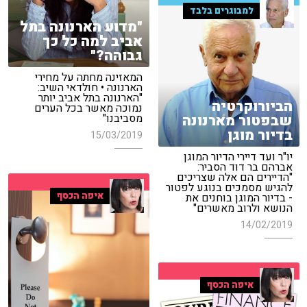
למבוגרים בלבד
"מדוע הארנונה בתל
אביב למה כל כך
גבוהה?"
המאזינה מחתה על מחירי
הארנונה • חולדאי השיב:
"הארנונה בתל אביב יותר
הביורוקרטיה
נמוכה מאשר בכל הערים
שבפטור מארנונה
מסביבנו"
בדיור מוגן
15/03/2019
יו"ר ועד דיירי הדיור המוגן
אברהם בר דוד הסביר:
"הדיירים הם אלה שצריכים
להגיש מסמכים בנוגע לפטור
איפה הכסף
- בדיור המוגן בוחנים את
הנושא ולרוב מאשרים"
14/02/2019
איפה הכסף