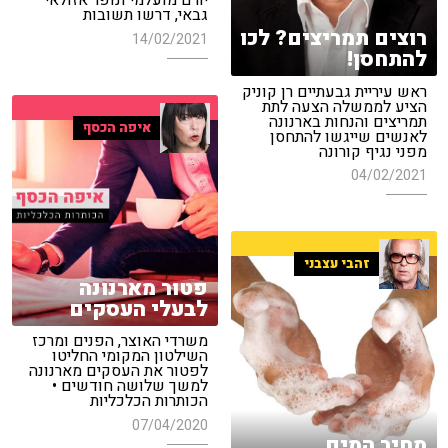
יורם מועלמי ונופר אזולאי
גבאי, דרשו תשובות
רוצים תמריצים? לכו
14/02/2021
להתחסן!
ראש עיריית גבעתיים רן קוניק
הציע לממשלה הצעה לתת
תמריצים והנחות בארנונה
איפה הכסף
לאנשים שייגשו להתחסן
מפני נגיף קורונה
04/02/2021
זהבי עצבני
פטור מארנונה
לבעלי העסקים
משרדי האוצר, הפנים ומרכז
השילטון המקומי החליטו
לפטור את העסקים מארנונה
למשך שלושה חודשים •
הכותרות הכלכליות
07/04/2020
מחיר המים