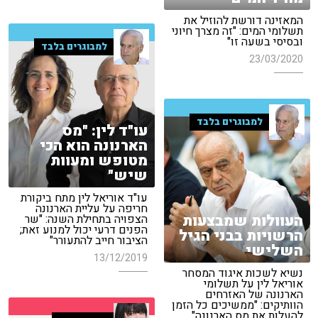
המאזינה דורשת להוזיל את
תשלומי המים: "זה מצרך חיוני
ובסיסי בשעה זו"
למבוגרים בלבד
23/03/2020
למבוגרים בלבד
עו"ד לין: "מס
הארנונה הוא הכי
מטופש ומעוות
שיש"
עו"ד אוריאל לין מתח ביקורת
חריפה על עליית הארנונה
העוולות שמבצעות
הצפויה בתחילת השנה: "שר
הפנים דרעי יכול למנוע זאת;
הרשויות בבני הגיל
הציבור חייב להתעורר"
השלישי
13/12/2019
נשיא לשכות איגוד המסחר
אוריאל לין על תשלומי
הארנונה של האזרחים
הוותיקים: "ממשיכים כל הזמן
להעלות את מס הארנונה"