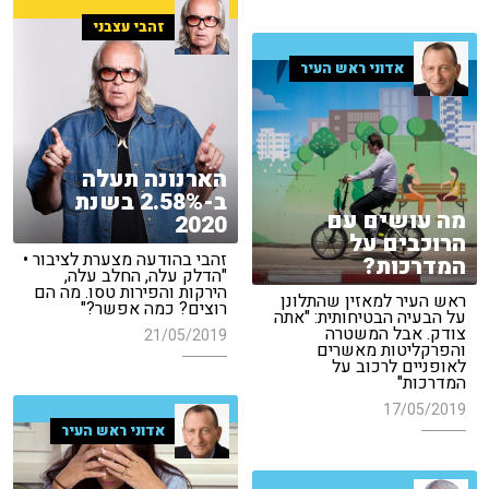
זהבי עצבני
אדוני ראש העיר
הארנונה תעלה
ב-2.58% בשנת
מה עושים עם
2020
הרוכבים על
זהבי בהודעה מצערת לציבור •
המדרכות?
"הדלק עלה, החלב עלה,
הירקות והפירות טסו. מה הם
ראש העיר למאזין שהתלונן
רוצים? כמה אפשר?"
על הבעיה הבטיחותית: "אתה
צודק. אבל המשטרה
21/05/2019
והפרקליטות מאשרים
לאופניים לרכוב על
המדרכות"
17/05/2019
אדוני ראש העיר