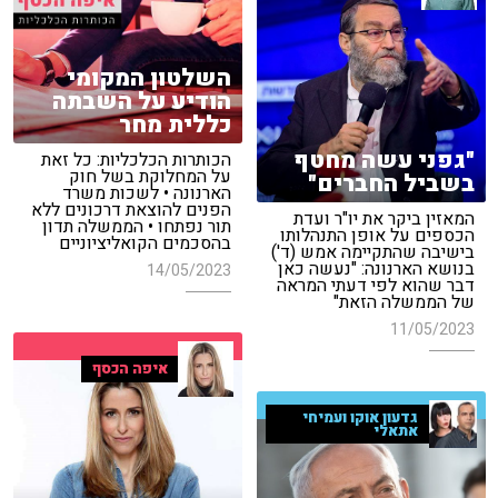
השלטון המקומי
הודיע על השבתה
כללית מחר
"גפני עשה מחטף
הכותרות הכלכליות: כל זאת
על המחלוקת בשל חוק
בשביל החברים"
הארנונה • לשכות משרד
הפנים להוצאת דרכונים ללא
המאזין ביקר את יו"ר ועדת
תור נפתחו • הממשלה תדון
הכספים על אופן התנהלותו
בהסכמים הקואליציוניים
בישיבה שהתקיימה אמש (ד')
בנושא הארנונה: "נעשה כאן
14/05/2023
דבר שהוא לפי דעתי המראה
של הממשלה הזאת"
11/05/2023
איפה הכסף
גדעון אוקו ועמיחי
אתאלי