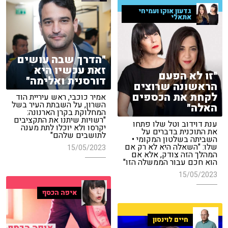
גדעון אוקו ועמיחי
אתאלי
"הדרך שבה עושים
זאת עכשיו היא
"זו לא הפעם
דורסנית ואלימה"
הראשונה שרוצים
לקחת את הכספים
אמיר כוכבי, ראש עיריית הוד
השרון, על השבתת העיר בשל
האלה"
המחלוקת בקרן הארנונה:
"רשויות שיתנו את התקציבים
ענת דוידוב וטל שלו פתחו
יקרסו ולא יוכלו לתת מענה
את התוכנית בדברים על
לתושבים שלהם"
השביתה בשלטון המקומי •
שלו: "השאלה היא לא רק אם
15/05/2023
המהלך הזה צודק, אלא אם
הוא חכם עבור הממשלה הזו"
15/05/2023
איפה הכסף
חיים לוינסון