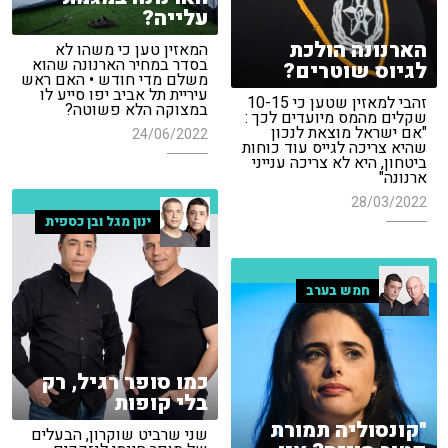
עלייה?
הארנונה הולכת
המאזין טען כי משהו לא
בסדר במחיר הארנונה שהוא
לגיוס שוטרים?
משלם מדי חודש • האם ראש
עיריית תל אביב יפו סייע לו
זהבי למאזין שטען כי 10-15
במצוקה הלא פשוטה?
שקלים מהמס מיועדים לכך :
"אם ישראל מוצאת לנכון
24/06/2022
שהיא צריכה לגייס עוד כוחות
ביטחון, היא לא צריכה ענייני
ארנונה"
28/03/2022
ינון מגל ובן כספית
חמש בערב
כמו סופר רגיל, רק
בלי קופות
"קונסוליה תמורת
שני שרביט שוקרון, הבעלים