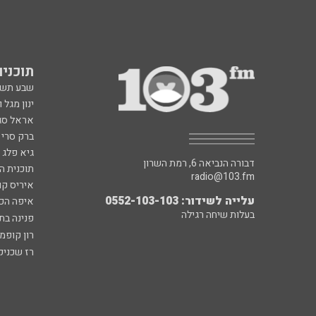
תוכניות fm
שבע תש
ינון מגל 
אראל סג"
ברק סרי 
גיא פלג
דבורה הנביאה 6, רמת השרון
תוכנית ה
radio@103.fm
איריס קו
עלייה לשידור: 0552-103-103
איפה הכ
בעלות שיחה רגילה
פנינה בת
רון קופמ
רז שכניק