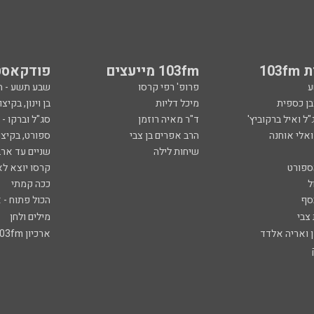
103
103fm מייעצים
פודקאסט
ע
פרופ' רפי קרסו
שבע תשע - 
ובן כספית
מיכל דליות
בן וינון, בקיצו
ל ואיל ברקוביץ'
ד"ר מאיה רוזמן
סג"ל וברקו -
ואלי אוחנה
הרב אפרים בן צבי
ספורט, בקיצו
שיחות לילה
שניים עד ארב
ספורט
קרסו יוצא לא
ל
ככה קמתי
סף
הכול פתוח - א
 צבי
מילים ולחן
ן ואריה אלדד
ארכיון 103fm