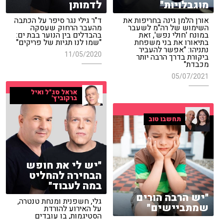
מוגבלויות"
לדמותן
אורן הלמן גינה בחריפות את
ד"ר גילי נגר סיפר על הכתבה
השימוש של רה"מ לשעבר
מהעבר הרחוק שעסקה
במונח 'חולי נפש', זאת
בהבדלים בין הנוער בבת ים:
בתיאורו את בני משפחת
"שמו לנו תגיות של פריקים"
נתניהו: "אפשר להעביר
11/05/2020
ביקורת בדרך הרבה יותר
מכבדת"
05/07/2021
אראל סג"ל ואיל
ברקוביץ'
תחשבו טוב
"יש לי את חופש
הבחירה להחליט
במה לעבוד"
"יש הרבה הורים
גלי, חשפנית ומנחת טנטרה,
שמתביישים"
על האירוע להורדת
הסטיגמות, בו עובדים