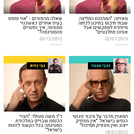
מאזינה: "המחנכת המליצה
שאלה מהפורום - "אני נתפס
שבתי תיכנס בתיכון לכיתה
בעיני אחרים כאשכנזי
מיוחדת למתקשים אבל
ממורמר, איך נפטרים
אנחנו מתלבטים"
מהסטיגמה?"
05/12/2012
02/07/2013
זהבי עצבני
גבי גזית
המאזין מדבר על ציבור פגועי
ד"ר משה סטולר: "חברי
הנפש בישראל: "אין מספיק
הכנסת שבויים במלכודת
ייצוג ואין מספיק תמיכה!"
הסטיגמה בכל הקשור לזונות
בישראל"
18/07/2012