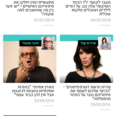
מעבר לקושי: יו"ר הכפר
מתעשיית המין יחלקו את
השיקומי עלה נגב על הורים
סיפוריהם האישיים • "יש פער
לילדים הסובלים מלקות
בין מה שחושבים למה
שכלית
שקורה"
07/07/2019
04/03/2018
איריס קול
זהבי עצבני
סדרת הרשת 'הטרמפיסטים' -
מאזין אתיופי: "בחורות
"הדחף שלהם לשתף את
אתיופיות טוענות לגזענות
סיפוריהם גובר על הפחד
אבל אין להן כבוד עצמי"
מהמצלמה"
23/09/2014
29/03/2016