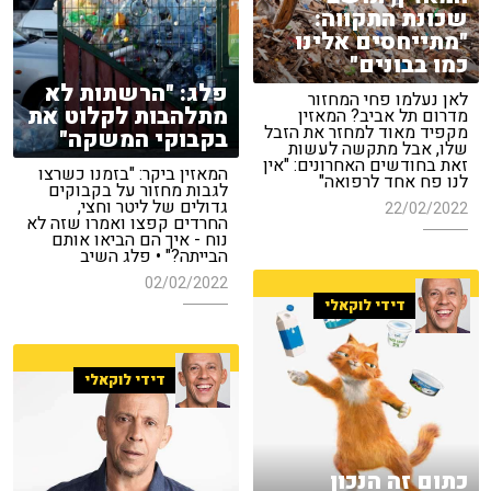
שכונת התקווה:
"מתייחסים אלינו
כמו בבונים"
פלג: "הרשתות לא
לאן נעלמו פחי המחזור
מתלהבות לקלוט את
מדרום תל אביב? המאזין
מקפיד מאוד למחזר את הזבל
בקבוקי המשקה"
שלו, אבל מתקשה לעשות
זאת בחודשים האחרונים: "אין
המאזין ביקר: "בזמנו כשרצו
לנו פח אחד לרפואה"
לגבות מחזור על בקבוקים
גדולים של ליטר וחצי,
22/02/2022
החרדים קפצו ואמרו שזה לא
נוח - איך הם הביאו אותם
הבייתה?" • פלג השיב
02/02/2022
דידי לוקאלי
דידי לוקאלי
כתום זה הנכון