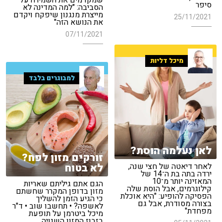
שמקדמים את השמירה על
סיפר
הסביבה: "למה המדינה לא
מייצרת מנגנון שיפקח ויקדם
25/11/2021
את הנושא הזה"
07/11/2021
מיכל דליות
למבוגרים בלבד
לאן נעלמה הוסת?
זורקים מזון לפח?
לא בטוח
לאחר דיאטה של חצי שנה,
ירדה בתה בת ה־14 של
המאזינה יותר מ־10
הגם אתם גיליתם שאריות
קילוגרמים, אבל הוסת שלה
מזון בדופן המקרר שחשתם
הפסיקה להופיע: "היא אוכלת
כי הגיע הזמן להשליך
בצורה מסודרת, אבל גם
לאשפה? • תחשבו שוב • ד"ר
מפחדת"
מיכל ביטרמן על תופעת
בזבוז המזון השנויה