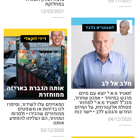
05/11/2021
במחלוקת
12/03/2021
למבוגרים בלבד
דידי לוקאלי
מלב אל לב
אותה הגברת באריזה
'תאגיד מ.א.י' יוצא עם מיזם
ממוחזרת
מרגש במיוחד • אמנון שחרור,
מנכ"ל 'תאגיד מ.א.י' למחזור
המאזינים עלו לשידור, וסיפרו
פסולת אלקטרונית, על המיזם
לנו בדיחות או משפטים
החדש והנוגע ללב • יישר כוח
ממוחזרים שהכירו • ולמרות
המחזור, הם הצליחו להפתיע
04/12/2020
אותנו
03/12/2020