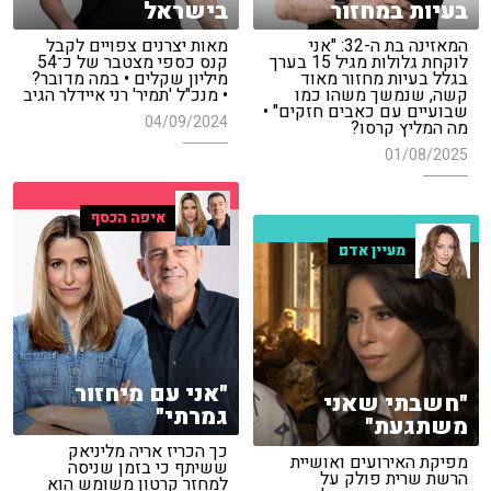
בעיות במחזור
בישראל
המאזינה בת ה-32: "אני
מאות יצרנים צפויים לקבל
לוקחת גלולות מגיל 15 בערך
קנס כספי מצטבר של כ־54
בגלל בעיות מחזור מאוד
מיליון שקלים • במה מדובר?
קשה, שנמשך משהו כמו
• מנכ"ל 'תמיר' רני איידלר הגיב
שבועיים עם כאבים חזקים" •
04/09/2024
מה המליץ קרסו?
01/08/2025
איפה הכסף
מעיין אדם
"אני עם מיחזור
"חשבתי שאני
גמרתי"
משתגעת"
כך הכריז אריה מליניאק
מפיקת האירועים ואושיית
ששיתף כי בזמן שניסה
הרשת שרית פולק על
למחזר קרטון משומש הוא