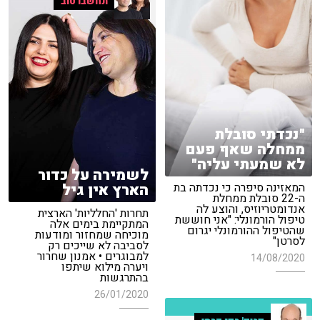
תחשבו טוב
"נכדתי סובלת
ממחלה שאף פעם
לא שמעתי עליה"
לשמירה על כדור
המאזינה סיפרה כי נכדתה בת
הארץ אין גיל
ה-22 סובלת ממחלת
אנדומטריוזיס, והוצע לה
תחרות 'החלליות' הארצית
טיפול הורמונלי: "אני חוששת
המתקיימת בימים אלה
שהטיפול ההורמונלי יגרום
מוכיחה שמחזור ומודעות
לסרטן"
לסביבה לא שייכים רק
למבוגרים • אמנון שחרור
14/08/2020
ויערה מילוא שיתפו
בהתרגשות
26/01/2020