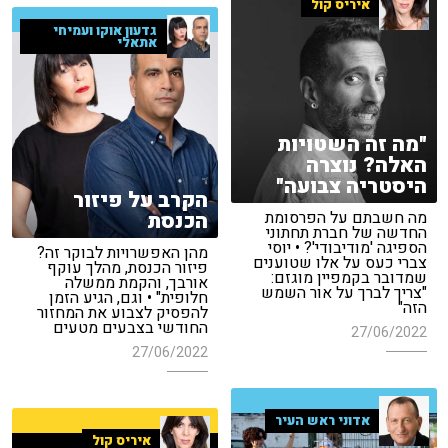
איריס קול
גדעון אוקו ועמיחי
אתאלי
"מה זה השטויות
האלה? נוצרה
היסטריה צבועה"
הקרב על פיזור
הכנסת
מה חשבתם על הפרסומת
החדשה של חברת תחתוני
הספיגה 'מודיבודי'? • יוסי
מהן האפשרויות לבוקר זה?
צברי כעס על אלו שטוענים
פיזור הכנסת, מהלך עוקף
שמדובר בקמפיין מוגזם:
אורבך, והקמת ממשלה
"צריך לברך על אור השמש
חלופית" • וגם, הגיע הזמן
הזה"
להפסיק לצבוע את המחזור
החודשי בצבעים מטעים
27/06/2022
27/06/2022
אדוני ראש העיר
איריס קול