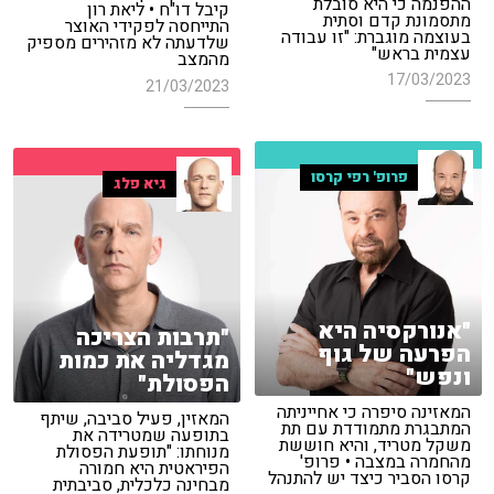
ההפנמה כי היא סובלת
קיבל דו"ח • ליאת רון
מתסמונת קדם וסתית
התייחסה לפקידי האוצר
בעוצמה מוגברת: "זו עבודה
שלדעתה לא מזהירים מספיק
עצמית בראש"
מהמצב
17/03/2023
21/03/2023
פרופ' רפי קרסו
גיא פלג
"אנורקסיה היא
"תרבות הצריכה
הפרעה של גוף
מגדליה את כמות
ונפש"
הפסולת"
המאזינה סיפרה כי אחייניתה
המאזין, פעיל סביבה, שיתף
המתבגרת מתמודדת עם תת
בתופעה שמטרידה את
משקל מטריד, והיא חוששת
מנוחתו: "תופעת הפסולת
מהחמרה במצבה • פרופ'
הפיראטית היא חמורה
קרסו הסביר כיצד יש להתנהל
מבחינה כלכלית, סביבתית