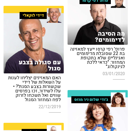
פרופ' רפי קרסו
דידי לוקאלי
מה הסיבה
לדימומים?
פרופ' רפי קרסו ייעץ למאזינה
בת 22 שסובלת מדימומים
ואגינליים שלא בתקופת
עם סגולה בצבע
המחזור: "כדאי ללכת
לגינקולוג"
סגול
03/01/2020
האם המאזינים יצליחו לענות
על השאלות של דידי
שקשורות בצבע הסגול? •
עלו לשידור, זכו בפרסים
שווים ואל תשכחו לזרוק
לפח המחזור הסגול
ג'ודי שלום ניר מוזס
22/12/2019