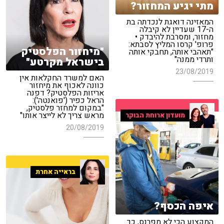
מתי יגיע המחזור?
המאזינה דואגת לנכדתה בת
ה-17 שעדיין לא קיבלה
מחזור, ומסרבת להיבדק •
פרופ' קרסו המליץ לסבתא:
"מיחזור הפלסטיק
"תאהבי אותה, תחבקי אותה
ותרדי ממנה"
בישראל מקרטע"
23/08/2019
האם למשרד החקלאות אין
כוונה לאכוף את מיחזור
אריזות הפלסטיק? דפנה
הראל כפיר ('פואנטה'):
"במקום למחזר פלסטיק,
מראש צריך לא לייצר אותו"
מועדון ארוחת הבוקר
20/08/2019
בראייה אחרת
איפה הכסף?
המקצוע הכי לא מפרנס, כך