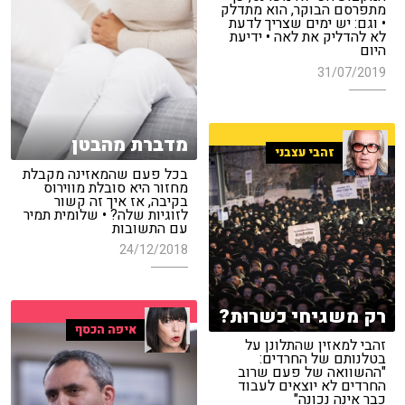
מתפרסם הבוקר, הוא מתדלק
• וגם: יש ימים שצריך לדעת
לא להדליק את לאה • ידיעת
היום
31/07/2019
מדברת מהבטן
זהבי עצבני
בכל פעם שהמאזינה מקבלת
מחזור היא סובלת מווירוס
בקיבה, אז איך זה קשור
לזוגיות שלה? • שלומית תמיר
עם התשובות
24/12/2018
רק משגיחי כשרות?
איפה הכסף
זהבי למאזין שהתלונן על
בטלנותם של החרדים:
"ההשוואה של פעם שרוב
החרדים לא יוצאים לעבוד
כבר אינה נכונה"