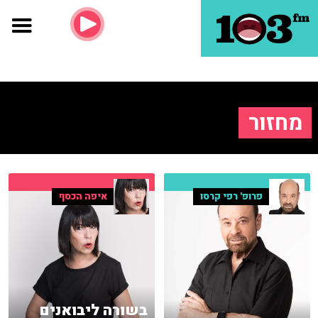
מחזור
פרופ' רפי קרסו
איפה הכסף
בשורה ליבואנים