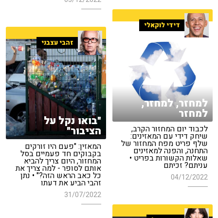
דידי לוקאלי
זהבי עצבני
למחזר, למחזר,
למחזר
"בואו נקל על
לכבוד יום המחזור הקרב,
הציבור"
שיחק דידי עם המאזינים:
שלף פריט מפח המחזור של
המאזין: "פעם היו זורקים
התחנה, והפנה למאזינים
בקבוקים חד פעמיים בסל
שאלות הקשורות בפריט •
המחזור, היום צריך להביא
עניתם? זכיתם
אותם לסופר - למה צריך את
כל כאב הראש הזה?" • נתן
04/12/2022
זהבי הביע את דעתו
31/07/2022