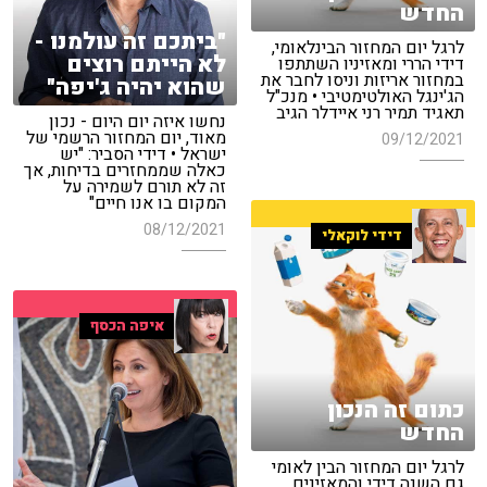
החדש
"ביתכם זה עולמנו -
לרגל יום המחזור הבינלאומי,
לא הייתם רוצים
דידי הררי ומאזיניו השתתפו
במחזור אריזות וניסו לחבר את
שהוא יהיה ג'יפה"
הג'ינגל האולטימטיבי • מנכ"ל
תאגיד תמיר רני איידלר הגיב
נחשו איזה יום היום - נכון
מאוד, יום המחזור הרשמי של
09/12/2021
ישראל • דידי הסביר: "יש
כאלה שממחזרים בדיחות, אך
זה לא תורם לשמירה על
המקום בו אנו חיים"
08/12/2021
דידי לוקאלי
איפה הכסף
כתום זה הנכון
החדש
לרגל יום המחזור הבין לאומי
גם השנה דידי והמאזינים