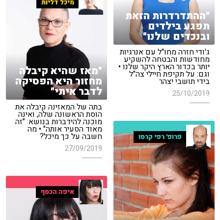
מיכל דליות
"ההתדרדרות הזאת
תפגע בילדים
ובנכדים שלנו"
ג'ודי חזרה מחו"ל עם אנרגיות
מחודשות והבטחה להשקיע
יותר בכדור הארץ היקר שלנו •
"מאז שהיא קיבלה
וגם: על תקיפת חיילי צה"ל
מחזור היא הפסיקה
בידי תושבי יצהר
לדבר איתי"
25/10/2019
בתה של המאזינה קיבלה את
הוסת הראשונה שלה, ואינה
מוכנה להידברות בנושא: "זה
מאוד הסעיר אותה" • מה
חשבה על כך מיכל?
פרופ' רפי קרסו
27/09/2019
איפה הכסף