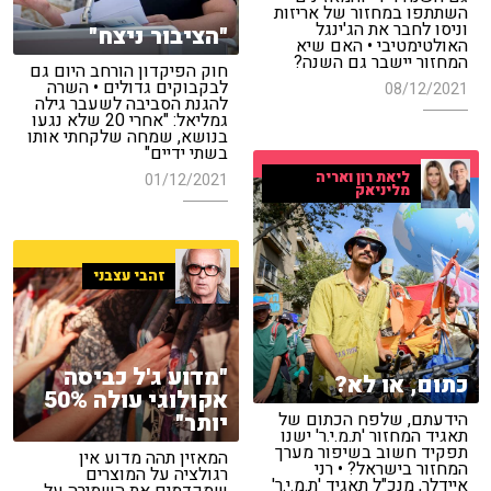
השתתפו במחזור של אריזות
וניסו לחבר את הג'ינגל
"הציבור ניצח"
האולטימטיבי • האם שיא
המחזור יישבר גם השנה?
חוק הפיקדון הורחב היום גם
לבקבוקים גדולים • השרה
08/12/2021
להגנת הסביבה לשעבר גילה
גמליאל: "אחרי 20 שלא נגעו
בנושא, שמחה שלקחתי אותו
בשתי ידיים"
ליאת רון ואריה
01/12/2021
מליניאק
זהבי עצבני
"מדוע ג'ל כביסה
כתום, או לא?
אקולוגי עולה 50%
יותר"
הידעתם, שלפח הכתום של
תאגיד המחזור 'ת.מ.י.ר' ישנו
תפקיד חשוב בשיפור מערך
המאזין תהה מדוע אין
המחזור בישראל? • רני
רגולציה על המוצרים
איידלר, מנכ"ל תאגיד 'ת.מ.י.ר'