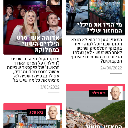
מי הזיז את מיכלי
המחזור שלי?
אדומה אש: סרט
המאזין טען כי הוא לא מוצא
הילדים השנוי
מקום שבו יוכל למחזר את
בקבוקי הפלסטיק שרכש
במחלוקת
לאחר השימוש • לאן נעלמו
הכלובים המשמשים לאיסוף
מבקר הקולנוע אבנר שביט
הבקבוקים?
('וואלה') על הסרט הארוך
הראשון של פיקסאר שביימה
24/06/2022
אישה: "סרט חכם ומבריק,
אפילו בצפייה השנייה לא
מיציתי את כל מה שיש בו"
13/03/2022
גיא פלג
גיא פלג
המאזין, תושב