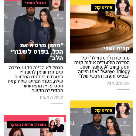
מרסל מוסרי
איריס קול
"הזמן מרפא את
קניה ואני
הכל, בפרט לשבורי
הלב"
מתן שרון ('הספויילר') על
הסדרה התיעודית אודות קניה
ווסט בשם 'Jeen-yuhs: A
מרסל לא הבינה מדוע צריכה
Kanye Trilogy': "אמו הייתה
קים קרדשיאן להשוויץ
הבסיס והעוגן הרגשי שלו"
במערכת היחסים החדשה
שלה, בעוד הגרוש שלה קניה
24/03/2022
ווסט עדיין מתאושש
מהפרידה הקשה
06/07/2022
איריס קול
מועדון ארוחת הבוקר