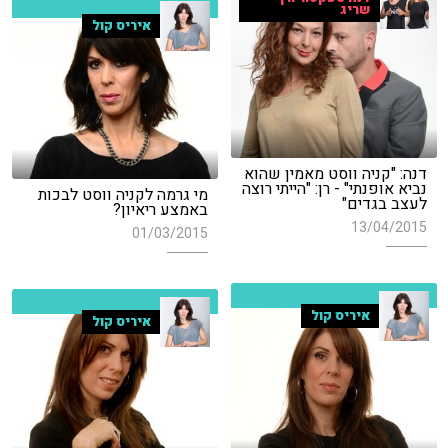
שריג
איריס קול
דנה: "קניה ווסט מאמין שהוא
נביא אופנתי" - רן: "הייתי רוצה
מי גרמה לקניה ווסט לבכות
לעצב בגדים"
באמצע ריאיון?
13/04/2015
01/03/2015
איריס קול
איריס קול