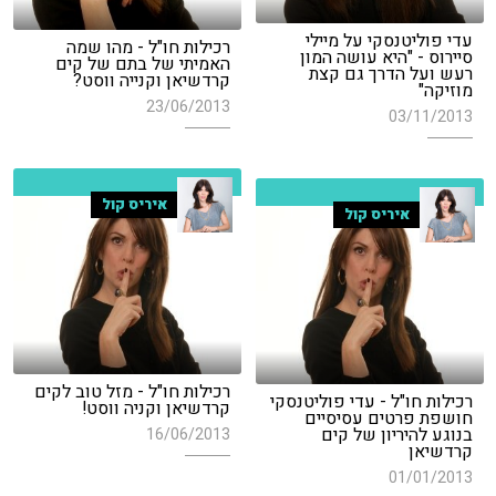
עדי פוליטנסקי על מיילי
רכילות חו"ל - מהו שמה
סיירוס - "היא עושה המון
האמיתי של בתם של קים
רעש ועל הדרך גם קצת
קרדשיאן וקנייה ווסט?
מוזיקה"
23/06/2013
03/11/2013
איריס קול
איריס קול
רכילות חו"ל - מזל טוב לקים
רכילות חו"ל - עדי פוליטנסקי
קרדשיאן וקניה ווסט!
חושפת פרטים עסיסיים
בנוגע להיריון של קים
16/06/2013
קרדשיאן
01/01/2013