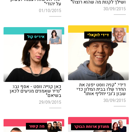
ושילך לקנות מה שהוא רוצה!"
על יהודי"
30/09/2015
01/10/2015
דידי לוקאלי
איריס קול
דידי: "קניה ווסט יפנה את
כאן קנייה ווסט - אסף נבו:
החדר שלו בבית המלון כדי
"נדיר שאמנים מגיעים לכאן
שבון ג'ובי יחליף אותו"
בשיאם"
30/09/2015
29/09/2015
מה קשור
מועדון ארוחת הבוקר