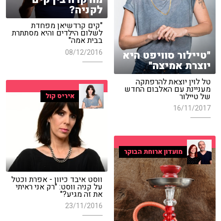
לקניה?
"קים קרדשיאן מפחדת
לשלום הילדים והיא מסתתרת
בבית אמה"
08/12/2016
"טיילור סוויפט היא
יוצרת אמיצה"
טל לוין יוצאת להרפתקה
מעניינת עם האלבום החדש
של טיילור
איריס קול
16/11/2017
מועדון ארוחת הבוקר
ווסט איבד כיוון - אפרת וכטל
על קניה ווסט: "רק אני ראיתי
את זה מגיע?"
23/11/2016