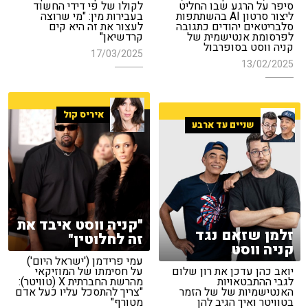
סיפר על הרגע שבו החליט
לקולו של פי דידי החשוד
ליצור סרטון AI בהשתתפות
בעבירות מין: "מי שרוצה
סלבריטאים יהודים כתגובה
לעצור את זה היא קים
לפרסומת אנטישמית של
קרדשיאן"
קניה ווסט בסופרבול
17/03/2025
13/02/2025
איריס קול
שניים עד ארבע
"קניה ווסט איבד את
זלמן שזאם נגד
זה לחלוטין"
קניה ווסט
עמי פרידמן ('ישראל היום')
יואב כהן עדכן את רון שלום
על חסימתו של המוזיקאי
לגבי ההתבטאויות
מהרשת החברתית X (טוויטר):
האנטישמיות של של הזמר
"צריך להתסכל עליו כעל אדם
בטוויטר ואיך הגיב להן
מטורף"