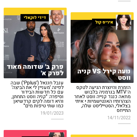
דידי לוקאלי
איריס קול
פרק ב' שדומה מאוד
נועה קירל VS קניה
לפרק א'
ווסט
ענבל חננאל ('Pplus') שבה
הזמרת והיוצרת הגיעה לטקס
לפינה 'מעניין לי את הביצה'
ה־MTV בגרמניה בלבוש
עם כל חדשות הבידור
מחאה כנגד קנייה ווסט לאחר
וסיפרה: "קניה ווסט התחתן,
הצהרותיו האנטישמיות • איתי
והיא דומה לקים קרדשיאן
בצלאלי, הסטייליסט שלה,
כמו שתי טיפות מים"
התייחס
19/01/2023
14/11/2022