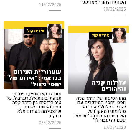
השחקן היהודי-אמריקני
11/02/2025
09/02/2025
איריס קול
איריס קול
שערוריית העירום
בגראמי: "אירוע של
עלילות קניה
יחסי ניצול"
והיהודים
מורן זר קצנשטיין, מייסדת
מהו הסיפור של הזמר קניה
תנועת 'בונות אלטרנטיבה', על
ווסט ויחסיו המורכבים עם
טיב היחסים בין הזמר קניה
יהודי העולם? • אור זואי
ווסט ואשתו ביאנקה -
סולומוני ('מאקו') על
שהצטלמה בעירום מלא
הצהרותיו המשונות: "יש מצב
בטקס
שגם זה יעבור לו"
06/02/2025
27/03/2023