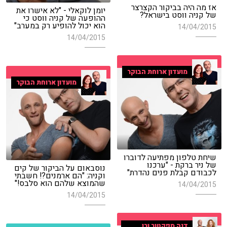
אז מה היה בביקור הקצרצר
יומן לוקאלי - "לא אישרו את
של קניה ווסט בישראל?
ההופעה של קניה ווסט כי
הוא יכול להופיע רק במערב"
14/04/2015
14/04/2015
מועדון ארוחת הבוקר
מועדון ארוחת הבוקר
שיחת טלפון מפתיעה לדוברו
של ניר ברקת - "ערכנו
נוסבאום על הביקור של קים
לכבודם קבלת פנים נהדרת"
וקניה: "הם ארמנים?! חשבתי
שהמוצא שלהם הוא סלבס!"
14/04/2015
14/04/2015
דנה ספקטור ורן