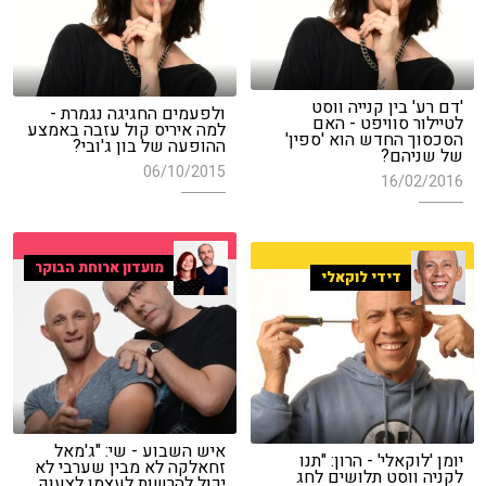
'דם רע' בין קנייה ווסט
ולפעמים החגיגה נגמרת -
לטיילור סוויפט - האם
למה איריס קול עזבה באמצע
הסכסוך החדש הוא 'ספין'
ההופעה של בון ג'ובי?
של שניהם?
06/10/2015
16/02/2016
מועדון ארוחת הבוקר
דידי לוקאלי
איש השבוע - שי: "ג'מאל
יומן 'לוקאלי' - הרון: "תנו
זחאלקה לא מבין שערבי לא
לקניה ווסט תלושים לחג
יכול להרשות לעצמו לצעוק