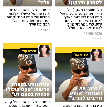
לפארק הירקון?
עליו"
גיל משעלי ('מאקו') על
יפתח כרמלי ('מאקו') הביע
הדיווחים בנוגע להגעתו של
את דעתו על כישלון אלבומו
קניה ווסט להופעה בארץ:
החדש של קניה ווסט: "פחות
"אחד המפיקים קיבל אור
ופחות אפשר לסמוך על
ירוק, כרגע מתנהל מו"מ
המוזיקה שלו"
להוריד את המחיר שלו"
06/05/2025
13/05/2026
איריס קול
איריס קול
קניה ווסט בסערה
"ראיתי את זה
חדשה: "אקט שכולו
ואמרתי: 'אנחנו
הצהרה בטעם רע"
חייבים להגיב'"
יפתח כרמלי ('מאקו') על קניה
גיא בר, יוצר תוכן בדיגיטל,
ווסט שצירף את בתו הקטנה