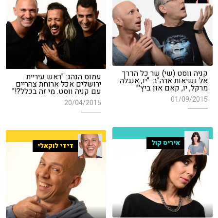
קניה ווסט (שי) שר כל הדרך
עמוס הנהג: "ראש עיריית
אל נשיאות ארה"ב: "יו, אנגלה
ירושלים אכל ארוחת צהריים
מרקל, יו, קאם און ביץ'"
עם קניה ווסט. מי זה בכלל?!"
01/09/2015
20/04/2015
איריס קול
דידי לוקאלי