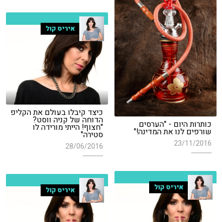
איריס קול
כיצד קיבלו בעולם את הקליפ
הדוחה של קניה ווסט?
כותרות היום - "הערסים
"חצוף! הייתי מורידה לו
שורפים לנו את המדינה!"
סטירה"
23/11/2016
28/06/2016
איריס קול
איריס קול