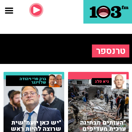
טרנספר
ברק סרי ויהודה
גיא פלג
שלזינגר
"העזתים מבחינה
"יש כאן יועמ"שית
ערכית מעדיפים
שרוצה להיות ראש