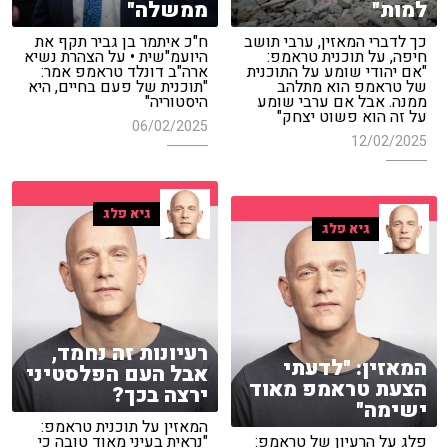
למות"
ממשלה"
כך לדברי המאזין, ערבי תושב
ח"כ איתמר בן גביר תקף את
חיפה, על תוכנית טראמפ:
היועמ"שית • על הצהרת נשיא
"אם יהודי שומע על התוכנית
ארה"ב דונלד טראמפ אמר:
של טראמפ הוא מתלהב
"תוכנית של פעם בחיים, היא
ממנה. אבל אם ערבי שומע
היסטוריה"
על זה הוא פשוט יצחק"
06/02/2025
12/02/2025
גיא פלג
גיא פלג
רעיונות זה נחמד,
המאזין: "לדעתי
אבל העם הפלסטיני
הצעת טראמפ מאוד
ירצה בכך?
ישימה"
המאזין על תוכנית טראמפ:
פלג על הרעיון של טראמפ:
"נראית בעיני מאוד טובה כי