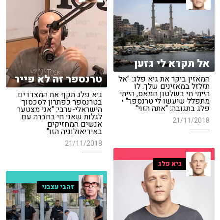
אל תקרא לי גזען
טרנספר זה לא פייר
המאזין ביקר את גיא פלג: "אל
תזלזל במאזינים שלך. לו
הייתי חי בשלטון חמאס, הייתי
גיא פלג תקף את המצדדים
מתפלל שיעשו לי טרנספר" •
בטרנספר כפתרון לסכסוך
פלג בתגובה: "אתה הזוי"
הישראלי-ערבי: "אני מצטער
לגלות שאני חי בחברה עם
21/11/2018
אנשים המחזיקים
באידיאולוגיה הזו"
21/11/2018
גיא פלג
זהבי עצבני