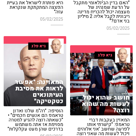
"האם בדין הבינלאומי מתקבל
היא פותרת לישראל את בעיית
על הדעת שמנהיג של
הפצצה המתקתקת שנקראת
מעצמה יכול להכריח מדינה
עזה"
ריבונית לקבל אליה 2 מיליון
05/02/2025
בני אדם?"
05/02/2025
גיא פלג
גיא פלג
המאזינה: "אפשר
לראות את מסיבת
העיתונאים
חושב שהוא יכול
כטקטיקה"
לעשות מה שהוא
רוצה?
הוסיפה: "רה"מ שלנו ואדון
טראמפ הם אנשים חכמים" •
המאזין בעקבות דברי
"כשאתה רוצה להגיע למטרה
טראמפ: "קישרתי אותו
מסוימת אז אתה משתמש
לפרעה שחשב 'אני אלוהים
בדרכים שהן מעט עקלקלות"
ויכול לעשות מה שאני רוצה