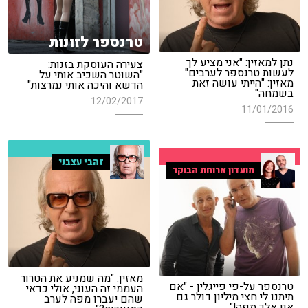
טרנספר לזונות
נתן למאזין: "אני מציע לך
צעירה העוסקת בזנות:
לעשות טרנספר לערבים"
"השוטר השכיב אותי על
מאזין: "הייתי עושה זאת
הדשא והיכה אותי נמרצות"
בשמחה"
12/02/2017
11/01/2016
זהבי עצבני
מועדון ארוחת הבוקר
מאזין: "מה שמניע את הטרור
טרנספר על-פי פייגלין - "אם
העממי זה העוני, אולי כדאי
תיתנו לי חצי מיליון דולר גם
שהם יעברו מפה לערב
אני אלך מפה!"