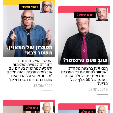
זהבי עצבני
יורם שפטל
הפתרון של המאזין:
משטר צבאי
שוב פעם טרנספר?
המאזין הציע פתרונות
ייחודיים לבעיית האלימות
המאזינה בהצעה מקורית:
ולמניעת מהומות בערים עם
"אפשר לקחת את כל הערבים
אוכלוסיה ערבית, והנה חלקם:
שנמצאים פה ולחלק אותם
"משטר צבאי על הבדואים
באופן של 50 אלף לכל
שהם הממזרים הכי גדולים"
מדינה"
13/06/2022
03/01/2019
גיא פלג
גיא פלג