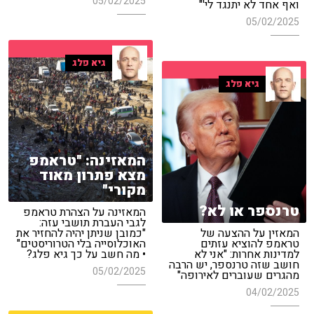
05/02/2025
ואף אחד לא יתנגד לי'"
05/02/2025
גיא פלג
גיא פלג
המאזינה: "טראמפ
מצא פתרון מאוד
מקורי"
טרנספר או לא?
המאזינה על הצהרת טראמפ
לגבי העברת תושבי עזה:
המאזין על ההצעה של
"כמובן שניתן יהיה להחזיר את
טראמפ להוציא עזתים
האוכלוסייה בלי הטרוריסטים"
למדינות אחרות: "אני לא
• מה חשב על כך גיא פלג?
חושב שזה טרנספר, יש הרבה
05/02/2025
מהגרים שעוברים לאירופה"
04/02/2025