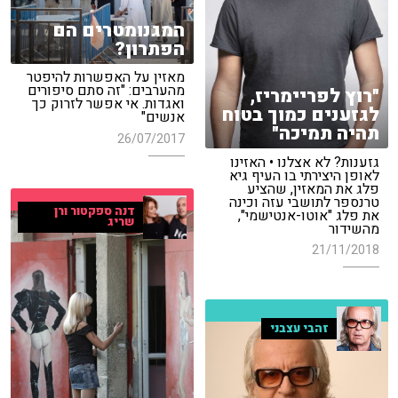
המגנומטרים הם
הפתרון?
מאזין על האפשרות להיפטר
מהערבים: "זה סתם סיפורים
"רוץ לפריימריז,
ואגדות. אי אפשר לזרוק כך
לגזענים כמוך בטוח
אנשים"
תהיה תמיכה"
26/07/2017
גזענות? לא אצלנו • האזינו
לאופן היצירתי בו העיף גיא
פלג את המאזין, שהציע
טרנספר לתושבי עזה וכינה
דנה ספקטור ורן
את פלג "אוטו-אנטישמי",
שריג
מהשידור
21/11/2018
זהבי עצבני