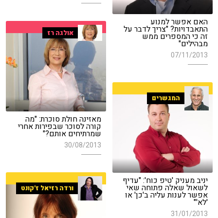
האם אפשר למנוע
התאבדויות? "צריך לדבר על
אולגה רז
זה כי המספרים ממש
מבהילים"
07/11/2013
המגשרים
מאזינה חולת סוכרת: "מה
קורה לסוכר שבפירות אחרי
שמרתיחים אותם?"
30/08/2013
יניב מעניק 'טיפ כוח': "עדיף
לשאול שאלה פתוחה שאי
ורדה רזיאל ז'קונט
אפשר לענות עליה ב'כן' או
'לא'"
31/01/2013