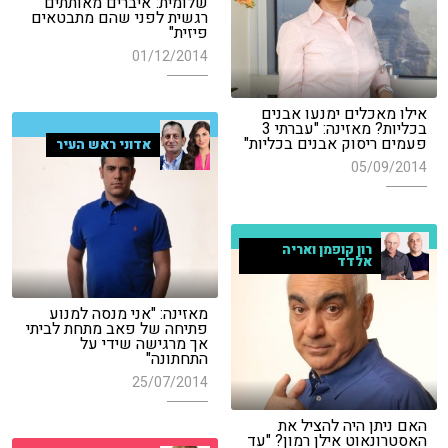
שלומית:"איברים מאותתים
רגשית לפני שהם מתבטאים
פיזית"
01/12/2014
אילו מאכלים ימנעו אבנים
בכליות? מאזינה: "עברתי 3
פעמים ריסוק אבנים בכליות"
אדוני ראש העיר
05/09/2014
רון קופמן ואריה
אלדד
מאזינה: "אני מנסה למנוע
פתיחה של פאב מתחת לביתי
אך מרגישה שידי על
התחתונה"
25/07/2014
האם ניתן היה להציל את
האסטרונאוט אילן רמון? "עד