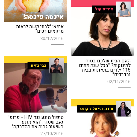
איריס קול
איכסה פיכסה!
אימא: "לבתי קשה לראות
מרקמים רכים"
30/12/2016
האם הבית שלכם בטוח
לתינוקות? "בכל שנה מתים
גבי גזית
115 ילדים בתאונות בבית
ובדרכים"
02/11/2016
ורדה רזיאל ז'קונט
טיפול מונע נגד HIV - פרופ'
זאב שטגר: "הוא מונע
בשיעור גבוה את ההדבקה"
27/10/2016