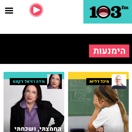
הימנעות
מיכל דליות
ורדה רזיאל ז'קונט
החמצתי, ושכחתי