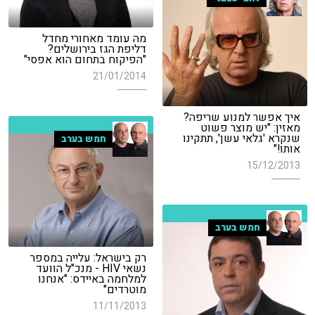
מה עומד מאחורי מחדל
דליפת הגז בירושלים?
"הפיקוח בתחום הוא אפסי"
21/01/2014
איך אפשר למנוע שריפה?
מאזין: "יש מוצר פשוט
שנקרא 'גלאי עשן', תתקינו
חמש בערב
אותו!"
15/12/2013
חמש בערב
רק בישראל: עלייה במספר
נשאי HIV - מנכ"ל הוועד
למלחמה באיידס: "אנחנו
מוטרדים"
11/11/2013