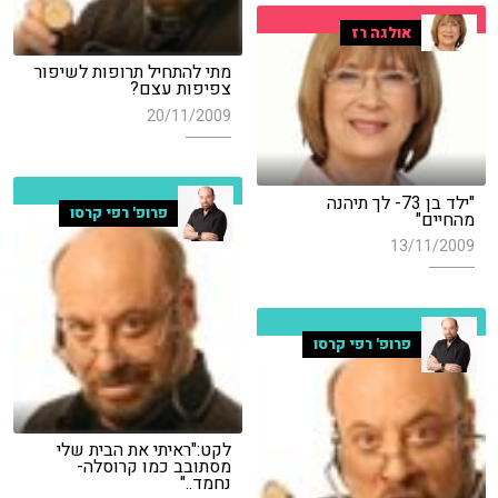
אולגה רז
מתי להתחיל תרופות לשיפור
צפיפות עצם?
20/11/2009
"ילד בן 73- לך תיהנה
פרופ' רפי קרסו
מהחיים"
13/11/2009
פרופ' רפי קרסו
לקט:"ראיתי את הבית שלי
מסתובב כמו קרוסלה-
נחמד.."