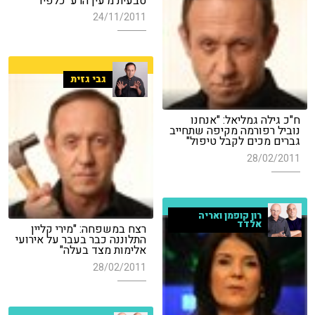
טבעית מ'עין הרע' כלפיו"
24/11/2011
גבי גזית
ח"כ גילה גמליאל: "אנחנו
נוביל רפורמה מקיפה שתחייב
גברים מכים לקבל טיפול"
28/02/2011
רון קופמן ואריה
אלדד
רצח במשפחה: "מירי קליין
התלוננה כבר בעבר על אירועי
אלימות מצד בעלה"
28/02/2011