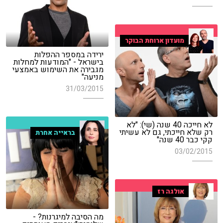
מועדון ארוחת הבוקר
ירידה במספר ההפלות
בישראל - "המודעות למחלות
מגבירה את השימוש באמצעי
מניעה"
31/03/2015
לא חייכה 40 שנה (שי): "לא
רק שלא חייכתי, גם לא עשיתי
בראייה אחרת
קקי כבר 40 שנה"
03/02/2015
אולגה רז
מה הסיבה למיגרנות? -