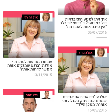
אולגה רז
איך ניתן למנוע התאבדויות
של בני נוער? ד"ר יוסי לוי בלז:
"אין סיבה אחת לאובדנות"
05/07/2016
אולגה רז
שבוע המודעות לסוכרת -
אולגה: "ברגע שמגלים אותה
אפשר לדחות אותה"
13/11/2015
גיא זהר
אולגה: "כשאני רואה אנשים
שמנים עם תינוק בעגלה אני
אומרת 'מסכן הילד'"
15/05/2015