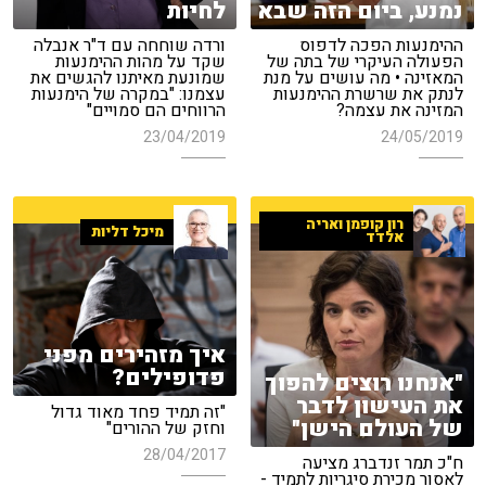
נמנע, ביום הזה שבא
לחיות
ההימנעות הפכה לדפוס
ורדה שוחחה עם ד"ר אנבלה
הפעולה העיקרי של בתה של
שקד על מהות ההימנעות
המאזינה • מה עושים על מנת
שמונעת מאיתנו להגשים את
לנתק את שרשרת ההימנעות
עצמנו: "במקרה של הימנעות
המזינה את עצמה?
הרווחים הם סמויים"
23/04/2019
24/05/2019
רון קופמן ואריה
מיכל דליות
אלדד
איך מזהירים מפני
פדופילים?
"אנחנו רוצים להפוך
את העישון לדבר
"זה תמיד פחד מאוד גדול
של העולם הישן"
וחזק של ההורים"
28/04/2017
ח"כ תמר זנדברג מציעה
לאסור מכירת סיגריות לתמיד -