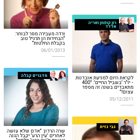
רון קופמן ואריה
אלדד
ורדה מעבירה מסר לבוחר:
"הבחירות הן תרגיל טוב
בקבלת החלטות"
06/01/2013
מדברים קבלה
לקראת היום למניעת אובדנות
- יו"ר 'בשביל החיים': "400
מתאבדים בשנה זה מספר
עצום!"
05/12/2011
גבי גזית
שרה הרדון: "אדם שלא עושה
לאחרים 'עין הרע' יקבל הגנה