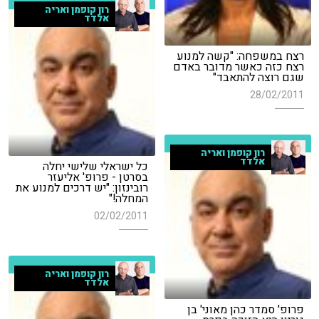
רון קופמן ואריה
אלדד
רצח במשפחה: "קשה למנוע
רצח כזה כאשר מדובר באדם
שגם רוצה להתאבד"
28/02/2011
רון קופמן ואריה
אלדד
כל ישראלי שלישי יחלה
בסרטן - פרופ' אליעזר
רובינזון: "יש דרכים למנוע את
המחלה!"
02/02/2011
רון קופמן ואריה
אלדד
פרופ' סמדר כהן מאוני' בן