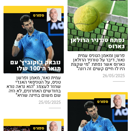
ספורט
נפתח טורניר הרולאן
גארוס
פרשן ומאמן הטניס עמית
נאור, דיבר על טורניר הרולאן
נובאק ג'וקוביץ' עם
גארוס אשר נפתח: "מי שקצת
תואר ה־100 שלו
היו לו חיים קשים זה רונה"
26/05/2025
עמית נאור, מאמן ופרשן
טניס, על הטניסאי האגדי
שחזר לעצמו: "הוא נראה נורא
בחודשים האחרונים, לא היה
שם משום בחינה שהיא"
ספורט
25/05/2025
ספורט