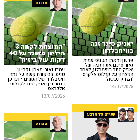
ספורט
יאניק סינר זכה
"המנצחת לקחה 3
בווימבלדון
מיליון פאונד על 40
דקות של ביזיון"
פרשן ומאמן הטניס עמית
נאור סיכם את הזכיה של
יאניק סינר בווימבלון, לאחר
עמית נאור, מאמן ופרשן
הניצחון על קרלוס אלקרס:
טניס, בביקורת קשה על גמר
"הצדק נעשה"
ווימבלדון של הנשים • ועדכן
בגמר בין יאניק סינר לקרלוס
14/07/2025
אלקראס
13/07/2025
שניים עד ארבע
ספורט