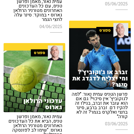
עמית נאור, מאמן ופרשן
05/06/2025
טניס, עם כל העדכונים
האחרונים מטורניר הרולאן
גארוס • במוקד: סינר עלה
לחצי הגמר
04/06/2025
ספורט
ספורט
זברב או ג'וקוביץ'?
ומי יצליח לדגדג את
סינר?
פרשן הטניס עמית נאור: "למה
לגוקוביץ' אין סיכוי? גם אם
עדכוני הרולאן
הוא עובר את זברב, בגילו זה
גארוס
להקיז דם. זברב ברבע, סינר
בחצי ואלקרס בגמר? זה לא
קורה"
עמית נאור, מאמן ופרשן
טניס, הביא את כל העדכונים
03/06/2025
האחרונים מטורניר הרולאן
גארוס: "שימו לב לפונסקה