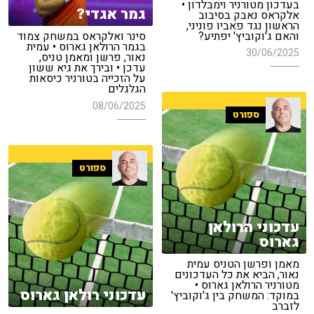
בעדכון מטורניר וימבלדון •
גמר אגדי?
אלקראס נאבק בסיבוב
הראשון נגד פאביו פוניני,
והאם ג'וקוביץ' יפתיע?
סינר ואלקראס במשחק צמוד
בגמר הרולאן גארוס • עמית
30/06/2025
נאור, פרשן ומאמן טניס,
עדכן • ובירך את גיא ששון
על הזכייה בטורניר כיסאות
הגלגלים
08/06/2025
ספורט
ספורט
עדכוני הרולאן
גארוס
מאמן ופרשן הטניס עמית
נאור, הביא את כל העדכונים
מטורניר הרולאן גארוס •
עדכוני רולאן גארוס
במוקד: המשחק בין ג'וקוביץ'
לזברב