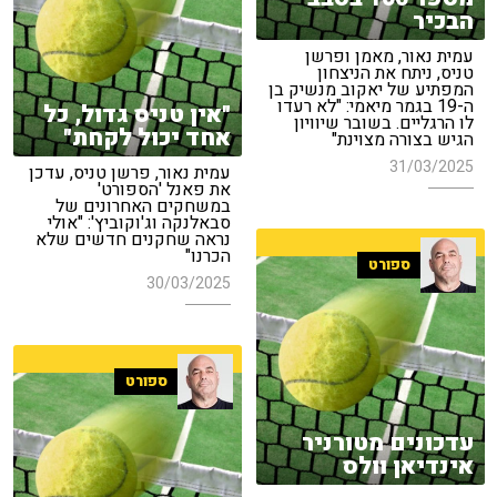
הבכיר
עמית נאור, מאמן ופרשן
טניס, ניתח את הניצחון
המפתיע של יאקוב מנשיק בן
ה-19 בגמר מיאמי: "לא רעדו
"אין טניס גדול, כל
לו הרגליים. בשובר שיוויון
אחד יכול לקחת"
הגיש בצורה מצוינת"
31/03/2025
עמית נאור, פרשן טניס, עדכן
את פאנל 'הספורט'
במשחקים האחרונים של
סבאלנקה וג'וקוביץ': "אולי
נראה שחקנים חדשים שלא
הכרנו"
ספורט
30/03/2025
ספורט
עדכונים מטורניר
אינדיאן וולס