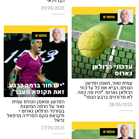
הברזילאי"
29/05/2025
ספורט
ספורט
עדכוני הרולאן
גארוס
עמית נאור, מאמן ופרשן
"יש חור ברמה כרגע.
הטניס, הביא את כל עדכוני
זאת תקופת מעבר"
הרולאן גארוס: "יהיו פה כמה
לא מדורגים ברבע הגמר"
הפרשן ומאמן הטניס עמית
28/05/2025
נאור על הרמה המוצגת
בטורניר הרולאן גארוס •
ולקראת טקס הפרידה מרפאל
נדאל
27/05/2025
ספורט