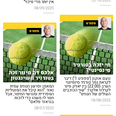
12/10/2025
אין יותר מדי סיכוי"
08/09/2025
ספורט
ספורט
מי יזכה בטורניר
סינסינטי?
אלכס דה מינור זכה
בטורניר וושינגטון
נועם אוקון ('ספורט 1') דיבר
לקראת גמר טורניר סינסינטי
הערב (22:00) בין יאניק סינר
המאמן ופרשן הטניס עמית
לקרלוז אלקרז: "שני הכוכבים
נאור: "הוא קיבל את המנטליות
העולים של הטניס"
הספרדית ומגרשי החימר, אבל
חסר לו משהו כדי לזכות
18/08/2025
בגראנד סלאם"
28/07/2025