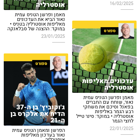
אוסטרליה
16/02/2025
מאמן ופרשן הטניס עמית
נאור הביא את העדכונים
מאליפות אוסטרליה בטניס •
במוקד: ההצגה של סבלאנקה
ספורט
23/01/2025
ספורט
עדכונים מאליפות
אוסטרליה
מאמן ופרשן הטניס עמית
נאור, שוחח עם החברים
ג'וקוביץ' בן ה-37
בפאנל וסיכם את משחקי
רבע הגמר באליפות
הדיח את אלקרס בן
אוסטרליה • במוקד: סינר טייל
ה-21
לחצי הגמר
22/01/2025
הפרשן ומאמן הטניס עמית
נאור בעדכון מאליפות
אוסטרליה