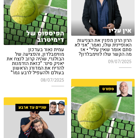
אין עליו
הפיספוס של
דימיטרוב
הרון הרון מפגין את הצניעות
האופיינית שלו, ואמר: "אני לא
סתם אומר שאין עליי" • אז
עמית נאור בעדכון
מה הקשר שלו לווימבלדון?
מווימבלדון, והפציעה של
הבולגרי, שהיה קרוב לנצח את
09/07/2025
יאניק סינר: "כזאת הזדמנות
להדיח את המדורג הראשון
בעולם ולהעפיל לרבע גמר"
08/07/2025
ספורט
שניים עד ארבע