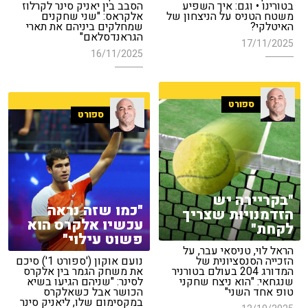
בטורינו • וגם: איך השפיע
הסבב בין יאניק סינר לקרלוז
משטח הטניס על הניצחון של
אלקראס: "שני שחקנים
האיטלקי?
שמחלקים ביניהם את תארי
הגראנדסלאם"
17/11/2025
16/11/2025
ספורט
ספורט
"בקריירה יש
"כמו שזה נראה
הזדמנויות שצריך
עכשיו אלקרס הוא
לקחת"
פשוט עילוי"
הראל לוי, טניסאי עבר, על
הזכייה הסנסציונית של
נועם אוקון ('ספורט 1') סיכם
המדורג 204 בעולם בטורניר
את משחק הגמר בין אלקרס
שנגחאי: "הוא ניצח שחקני
לסינר: "שניהם הגיעו בשיא
טופ אחד השני"
הכושר אבל כשאלקרס
במקסימום שלו, ליאניק סינר