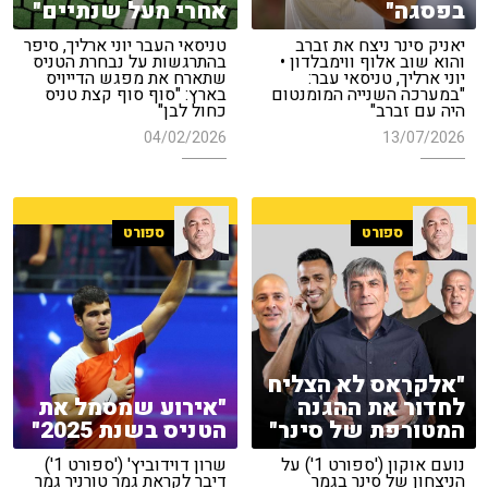
בפסגה"
אחרי מעל שנתיים"
יאניק סינר ניצח את זברב
טניסאי העבר יוני ארליך, סיפר
והוא שוב אלוף ווימבלדון •
בהתרגשות על נבחרת הטניס
יוני ארליך, טניסאי עבר:
שתארח את מפגש הדייויס
"במערכה השנייה המומנטום
בארץ: "סוף סוף קצת טניס
היה עם זברב"
כחול לבן"
04/02/2026
13/07/2026
ספורט
ספורט
"אלקראס לא הצליח
לחדור את ההגנה
"אירוע שמסמל את
המטורפת של סינר"
הטניס בשנת 2025"
נועם אוקון ('ספורט 1') על
שרון דוידוביץ' ('ספורט 1')
הניצחון של סינר בגמר
דיבר לקראת גמר טורניר גמר