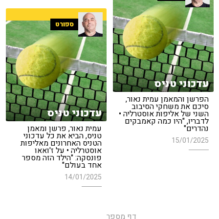
ספורט
עדכוני טניס
הפרשן והמאמן עמית נאור,
סיכם את משחקי הסיבוב
עדכוני טניס
השני של אליפות אוסטרליה •
לדבריו, "היו כמה קאמבקים
נהדרים"
עמית נאור, פרשן ומאמן
טניס, הביא את כל עדכוני
15/01/2025
הטניס האחרונים מאליפות
אוסטרליה • על ז'ואאו
פונסקה: "הילד הזה מספר
אחד בעולם"
14/01/2025
דף מספר