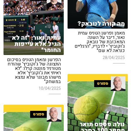
מה קורה לנובאק?
מאמן ופרשן הטניס עמית
עמית נאור: "זה לא
נאור, דיבר על השנה
המאכזבת של נובאק
הגיל אלא עייפות
ג'וקוביץ' • לדבריו, "הרגליים
החומר"
כנראה לא שם"
28/04/2025
הפרשן ומאמן הטניס בסיכום
התצוגה של ג'וקוביץ' שהודח
מטורניר מונטה קרלו: "לא
ראיתי את ג'וקוביץ' אלא
מישהו מבוגר שלא נמצא
במשחק"
ספורט
10/04/2025
ספורט
נולה פספס תואר
מספר 100 בסבב