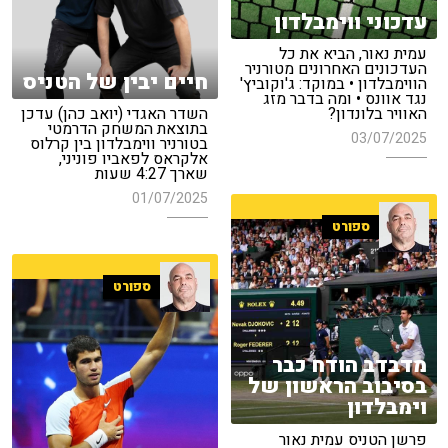
עדכוני ווימבלדון
עמית נאור, הביא את כל
העדכונים האחרונים מטורניר
חיים יבין של הטניס
הווימבלדון • במוקד: ג'וקוביץ'
נגד אוונס • ומה בדבר מזג
האוויר בלונדון?
השדר האגדי (יואב כהן) עדכן
בתוצאת המשחק הדרמטי
03/07/2025
בטורניר ווימבלדון בין קרלוס
אלקראס לפאביו פוניני,
שארך 4:27 שעות
01/07/2025
ספורט
ספורט
מדבדב הודח כבר
בסיבוב הראשון של
וימבלדון
פרשן הטניס עמית נאור