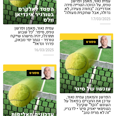
עמית נאור, מאמן ופרשן
טניס, על הזוכה הטרייה מירה
הפסד לאלקרס
אנדרייבה: "בחורה צעירה, לא
גדולה, אבל שחקנית מעולה"
בטורניר אינדיאן
וולס
17/03/2025
עמית נאור, מאמן ופרשן
טניס, סיפר: "כל שבוע
תתרגלו, יהיה מישהו שייקח
טורניר - נגמר ימי נובאק,
ספורט
פדרר ונדאל"
16/03/2025
ספורט
עונשו של סינר
הפרשן והמאמן עמית נאור,
עדכן את החברים בפאנל על
העונש "הקל" שקיבל
הטניסאי יאניק סינר • לדבריו,
"זה לא מריח טוב"
עדכונים מאליפות