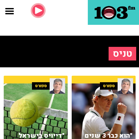
טניס
ספורט
ספורט
"הוא כבר 3 שנים
"דייויס בישראל