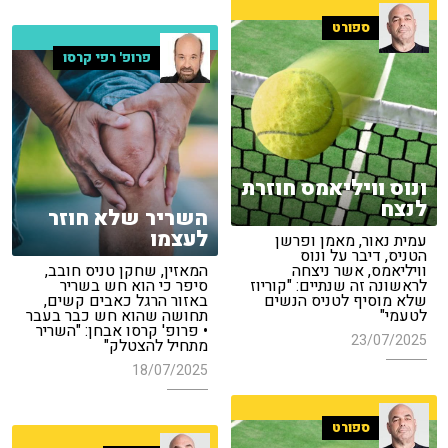
ספורט
פרופ' רפי קרסו
ונוס וויליאמס חוזרת
לנצח
השריר שלא חוזר
לעצמו
עמית נאור, מאמן ופרשן
הטניס, דיבר על ונוס
וויליאמס, אשר ניצחה
המאזין, שחקן טניס חובב,
לראשונה זה שנתיים: "קוריוז
סיפר כי הוא חש בשריר
שלא מוסיף לטניס הנשים
באזור הרגל כאבים קשים,
לטעמי"
תחושה שהוא חש כבר בעבר
• פרופ' קרסו אבחן: "השריר
23/07/2025
מתחיל להצטלק"
18/07/2025
ספורט