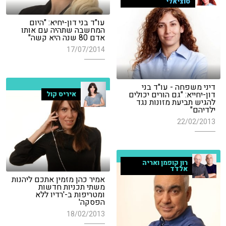
סוציאלי
עו"ד בני דון-יחיא: "היום
המחשבה שתהיה עם אותו
אדם 80 שנה היא קשה"
17/07/2014
דיני משפחה - עו"ד בני
דון-יחייא: "גם הורים יכולים
איריס קול
להגיש תביעת מזונות נגד
ילדיהם"
22/02/2013
רון קופמן ואריה
אלדד
אמיר כהן מזמין אתכם ליהנות
משתי תכניות חדשות
ומטריפות ב-'רדיו ללא
הפסקה'
18/02/2013