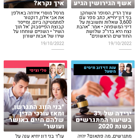
אשף הגירושין הגיע
איך נקרא?
עורך הדין, הסופר והשחקן
מרסל מוסרי אירחה באולפן
בני דון־יחייא, כתב ספר עם
את אבי אלון, דוקטור
3,600 שאלות ותשובות על
למתמטיקה ביום, ומייסד
דיני המשפחה • אמר: "אהבת
קבוצת הפייסבוק 'אל תוך
נצח היא בדר"כ שלושת
השיר' • השניים שוחחו על
החודשים הראשונים"
שירו של אבות ישורון
19/10/2022
19/10/2022
ענת דוידוב וניסים
טלי וציפי
משעל
"בני הזוג התגרשו,
ירידה של 3%
ומאז עורכי הדין
בשיעור המתגרשים
שלהם חיים באושר
בשנת 2020
ועושר"
מתגרשים, מה פתאום? יהיה
עו"ד בני דון יחיא ענה על