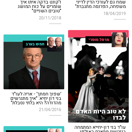
שמח גם לעורכי הדין לדיני
ז'קונט בדקה איתו איך
משפחה, הפרנסה מתגברת"
שומרים על כוח המושג
"טובים השניים"
18/04/2019
20/11/2018
מרסל מוסרי
חמש בערב
'שפוך חמתך' - אריה לעו"ד
בני דון יחיא: "איך מתגרשים
מהדודה? היא בלתי נסבלת"
21/04/2016
לא טוב היות האדם
לבדו
עו"ד בני דון-יחייא המתמחה
בגירושין מתארח באולפן