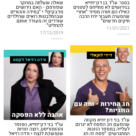
בסגר: עו"ד בן דון־יחייא
שאלה שעלתה במחקר
בגירושים לא מתייחס לנתונים
שפורסם - האם גירושים
כאילו הם תורה מסיני: "אחרי
מדבקים? • "במידה וההורים
שהסערה תעבור יהיו הרבה
שבהתלבטות רואים שהילדים
תיקים חדשים"
שורדים זה מעודד אותם
להחליט"
11/01/2021
17/12/2019
דידי לוקאלי
ורדה רזיאל ז'קונט
חג החירות - ומה עם
הזוגיות?
אהבה ללא הפסקה
עו"ד בני דון יחיא מקווה
שהפעם חג הפסח לא יגרום
עו"ד בני דון־יחייא, הסופר
לעלייה במספר הזוגות
וההומוריסט, רוצה זוגיות
המתגרשים: "פסח זה חג
שנמשכת לנצח • ורדה רזיאל