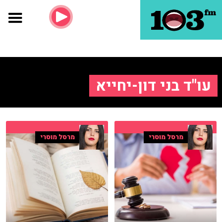
עו"ד בני דון-יחייא
מרסל מוסרי
מרסל מוסרי