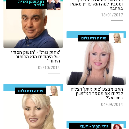
רון קופמן ואריה
ומסביר למה הוא עדיין מאמין
אלדד
באהבה
18/01/2017
פנינה רוזנבלום
'צחוק גורל' - "הנשק הסודי
של היהודים הוא ההומור
היהודי"
02/10/2014
האם מבצע 'צוק איתן' הצליח
פנינה רוזנבלום
לבלום את מספר הגירושין
בישראל?
04/09/2014
גילי תמיר - ייעוץ