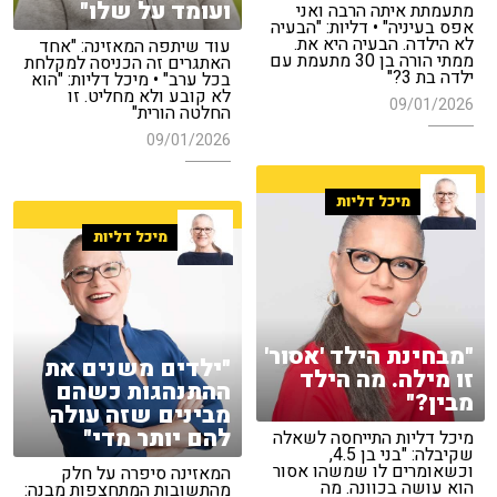
ועומד על שלו"
מתעמתת איתה הרבה ואני
אפס בעיניה" • דליות: "הבעיה
לא הילדה. הבעיה היא את.
עוד שיתפה המאזינה: "אחד
ממתי הורה בן 30 מתעמת עם
האתגרים זה הכניסה למקלחת
ילדה בת 3?"
בכל ערב" • מיכל דליות: "הוא
לא קובע ולא מחליט. זו
09/01/2026
החלטה הורית"
09/01/2026
מיכל דליות
מיכל דליות
"מבחינת הילד 'אסור'
"ילדים משנים את
זו מילה. מה הילד
ההתנהגות כשהם
מבין?"
מבינים שזה עולה
להם יותר מדי"
מיכל דליות התייחסה לשאלה
שקיבלה: "בני בן 4.5,
וכשאומרים לו שמשהו אסור
המאזינה סיפרה על חלק
הוא עושה בכוונה. מה
מהתשובות המתחצפות מבנה: