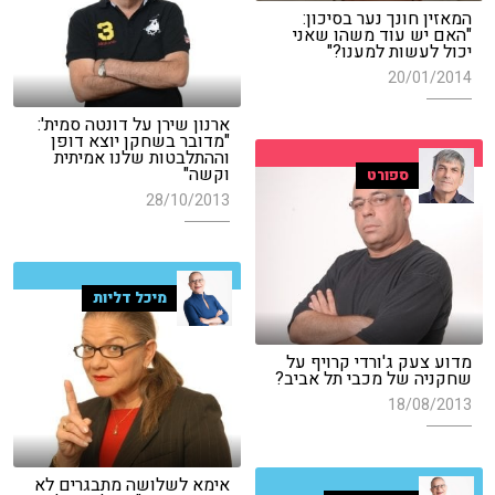
המאזין חונך נער בסיכון:
"האם יש עוד משהו שאני
יכול לעשות למענו?"
20/01/2014
ארנון שירן על דונטה סמית':
"מדובר בשחקן יוצא דופן
וההתלבטות שלנו אמיתית
וקשה"
ספורט
28/10/2013
מיכל דליות
מדוע צעק ג'ורדי קרויף על
שחקניה של מכבי תל אביב?
18/08/2013
אימא לשלושה מתבגרים לא