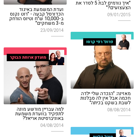
"איך גורמים לבת 5 לסדר את
הצעצועים?"
ועדת המשמעת באיגוד
הכדורסל קבעה - "רוט נקנס
09/01/2015
ב-10,000 ש"ח וטיוס הורחק
מ-3 משחקים"
23/09/2014
פרופ' רפי קרסו
מועדון ארוחת הבוקר
מאזינה: "הנכדה שלי ילדה
חכמה אבל אין לה סבלנות
לשבת בשקט בכיתה"
למה עבריין מורשע מונה
08/08/2014
לתפקיד בוועדת משמעת
באוניברסיטת אריאל?
04/08/2014
מיכל דליות