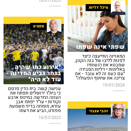
10/01/2025
מיכל דליות
ספורט
שפתי אינה שפתו
המאזינה התייעצה כיצד
לפנות לליבו של בנה הקטן,
שמבטא את רגשותיו
"אירוע כמו שהיה
באלימות • דליות הסבירה:
בגמר גביע המדינה -
"עם כעס זה לא עובד - את
צריכה את שיתוף הפעולה"
עוד לא היה"
19/01/2024
ענישה קשה: בית הדין פרסם
כי בית"ר ירושלים תפתח את
העונה החדשה במינוס ארבע
נקודות • עו"ד יפתח אבן
עזרא, מומחה בדיני משמעת
ספורט, הביע את דעתו
זהבי עצבני
16/07/2023