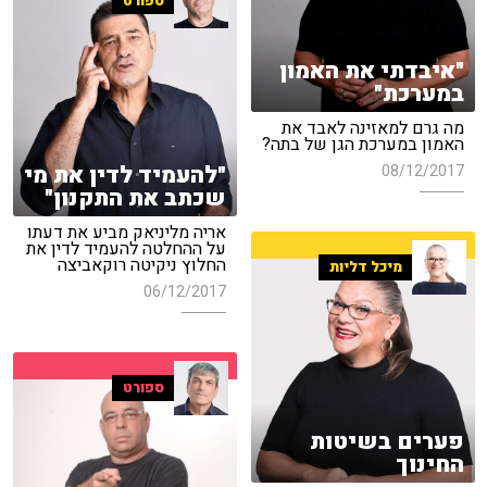
ספורט
"איבדתי את האמון
במערכת"
מה גרם למאזינה לאבד את
האמון במערכת הגן של בתה?
"להעמיד לדין את מי
08/12/2017
שכתב את התקנון"
אריה מליניאק מביע את דעתו
על ההחלטה להעמיד לדין את
החלוץ ניקיטה רוקאביצה
מיכל דליות
06/12/2017
ספורט
פערים בשיטות
החינוך