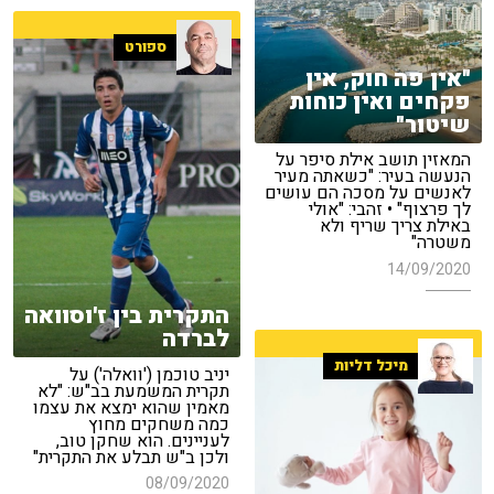
ספורט
"אין פה חוק, אין
פקחים ואין כוחות
שיטור"
המאזין תושב אילת סיפר על
הנעשה בעיר: "כשאתה מעיר
לאנשים על מסכה הם עושים
לך פרצוף" • זהבי: "אולי
באילת צריך שריף ולא
משטרה"
14/09/2020
התקרית בין ז'וסוואה
לברדה
מיכל דליות
יניב טוכמן ('וואלה') על
תקרית המשמעת בב"ש: "לא
מאמין שהוא ימצא את עצמו
כמה משחקים מחוץ
לעניינים. הוא שחקן טוב,
ולכן ב"ש תבלע את התקרית"
08/09/2020