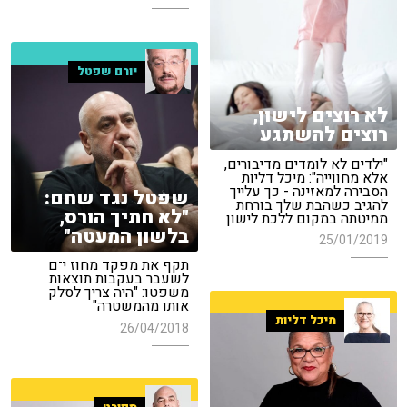
יורם שפטל
לא רוצים לישון,
רוצים להשתגע
"ילדים לא לומדים מדיבורים,
אלא מחווייה": מיכל דליות
הסבירה למאזינה - כך עלייך
שפטל נגד שחם:
להגיב כשהבת שלך בורחת
"לא חתיך הורס,
ממיטתה במקום ללכת לישון
בלשון המעטה"
25/01/2019
תקף את מפקד מחוז י־ם
לשעבר בעקבות תוצאות
משפטו: "היה צריך לסלק
אותו מהמשטרה"
מיכל דליות
26/04/2018