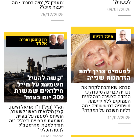
לעשות?"
'מעניין לי', 'חיה בסרט' • מה
ייעצה מיכל?
09/01/2026
26/12/2025
מיכל דליות
רון קופמן ואריה
אלדד
לפעמים צריך לתת
הזדמנות שנייה
"קשה להטיל
משמעת על חייל
סבתא שאוהבת לקחת את
מילואים שמשרת
נכדיה לבריכה סיפרה כי
300 יום בעזה"
הנכדה הצעירה רצה למים
העמוקים ללא ידיעתה
ושיתפה בחששותיה • מה
תא"ל (מיל') ד"ר אריאל היימן,
דליות חשבה על המקרה?
קצין מילואים ראשי לשעבר,
התייחס לטענה על בעיית
11/07/2025
משמעת מבצעית בצה"ל: "זה
חודר למטה, מהרמטכ"ל
למטה הכללי"