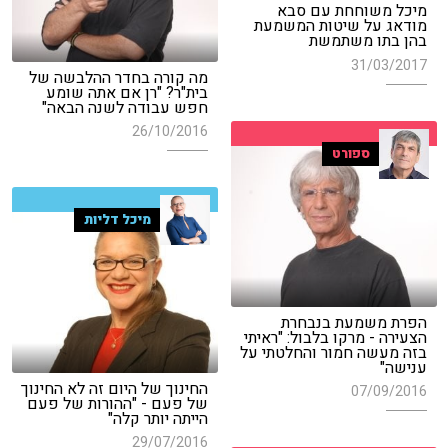
מיכל משוחחת עם סבא
מודאג על שיטות המשמעת
בהן בתו משתמשת
31/03/2017
מה קורה בחדר ההלבשה של
בית"ר? "רן אם אתה שומע
חפש עבודה לשנה הבאה"
26/10/2016
ספורט
מיכל דליות
הפרת משמעת בנבחרת
הצעירה - מרקו בלבול: "ראיתי
בזה מעשה חמור והחלטתי על
ענישה"
החינוך של היום זה לא החינוך
07/09/2016
של פעם - "ההורות של פעם
הייתה יותר קלה"
29/07/2016