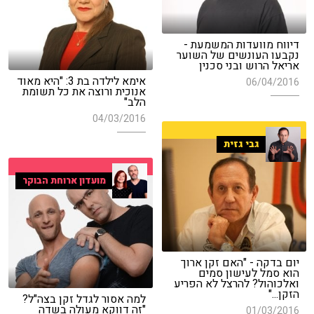
דיווח מוועדות המשמעת -
נקבעו העונשים של השוער
אריאל הרוש ובני סכנין
אימא לילדה בת 3: "היא מאוד
06/04/2016
אנוכית ורוצה את כל תשומת
הלב"
04/03/2016
גבי גזית
מועדון ארוחת הבוקר
יום בדקה - "האם זקן ארוך
הוא סמל לעישון סמים
ואלכוהול? להרצל לא הפריע
הזקן..."
למה אסור לגדל זקן בצה"ל?
"זה דווקא מעולה בשדה
01/03/2016