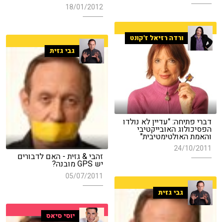
18/01/2012
ורדה רזיאל ז'קונט
גבי גזית
דברי פתיחה: "עדיין לא נולדו
הפסיכולוג האובייקטיבי
והאמת האולטימטיבית"
24/10/2011
זהבי & גזית - האם לדבורים
יש GPS מובנה?
05/07/2011
גבי גזית
יוסי סיאס