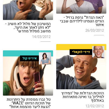
"האח הגדול" גרסת ברזיל -
הורים הטמינו לילדיהם שבבי
המשיבון של מלול לא משיב -
איתור
"לא ניתן לאתר את היעד,
26/03/2012
מחשב מסלול מחדש"
14/03/2012
דידי לוקאלי
איריס קול
הזוכות הגדולות של 'המירוץ
למיליון' בר ואינה מתארחות
טל נברו מספרת על היתרונות
באולפן!
של תוכנת הניווט 'WAZE':
12/02/2012
"הגעת ליעד מהממת אחת!"