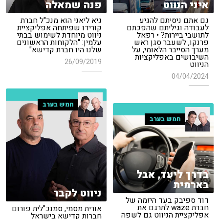
איני הנווט
פנה שמאלה
גם אתם ניסיתם להגיע
גיא ליאני הוא מנכ"ל חברת
לעבודה וגיליתם שהפכתם
קורידו שפיתחה אפליקציית
לתושבי ביירות? • רפאל
ניווט מיוחדת לשימוש בבתי
פרנקו, לשעבר סגן ראש
עלמין: "הלקוחות הראשונים
מערך הסייבר הלאומי, על
שלנו היו חברת קדישא"
השיבושים באפליקציות
26/09/2019
הניווט
04/04/2024
חמש בערב
חמש בערב
בדרך ליעד, אבל
בארמית
ניווט לקבר
דוד ספיבק בעד היזמה של
חברת waze לתרגם את
אורית מסמי, סמנכ"לית פורום
אפליקציית הניווט גם לשפה
חברות קדישא בישראל