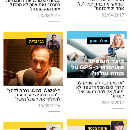
"במוח יש מרכז של התמצאות
שמתקיימת במודיעין: "כל
במרחב ואם אתה לא מתרגל
אחד יכול לנווט"
אותו הוא מתנוון"
02/04/2017
23/03/2017
אילה חסון
גבי גזית
כיצד משפיע
השימוש ב-GPS על
המוח שלנו?
"אנשים כבר לא שמים לב
לדרך ואם הסמארטפון לא
ה-'Waze' כמעט גרמה ללינץ'
פועל, אין להם מושג איך
- "הטכנולוגיה לא יודעת
לנסוע"
להחליף את השכל הישר"
23/03/2017
13/09/2016
איפה הכסף