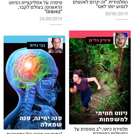
התלמודית: "זה יגרום לאנשים
סיפרה על אפליקציית הניווט
לנסוע יותר לאט"
הראשונה בעולם לקבר,
"Gravez"
30/06/2019
24/09/2019
איציק הליצן
גבי גזית
ניווט חוויתי
פנה ימינה, פנה
למשפחות
שמאלה
תלמידת כיתה י"ב מספרת על
הפעילות המיוחדת