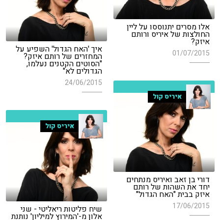
אלו מסרים יתנוססו על ליין
החולצות של איריס ורותם
איזק?
איך 'האח הגדול' השפיע על
01/07/2015
המחזרים של רותם איזק?
"הסוטים הקטנים נעלמו,
הגדולים לא"
24/06/2015
איריס קול
איריס קול
דורי בן זאב ואיריס מנתחים
יחד את השהות של רותם
איזק בבית "האח הגדול"
17/06/2015
שיח פליטות ריאליטי - שני
אלון מ-'המירוץ למיליון' נותנת