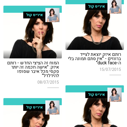
איריס קול
איריס קול
רותם איזק יוצאת לצייד
ברווזים - "אין סתם תמונה בלי
ה-duck face"
המוח זה הציצי החדש - רותם
איזק: "אישה חכמה זה יותר
15/07/2015
סקסי מכל איבר שסופו
להידלדל"
08/07/2015
איריס קול
איריס קול