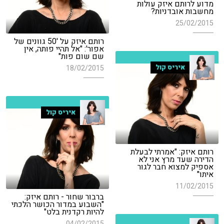
מדוע לרותם איזק עולות
מחשבות אובדניות?
25/02/2015
רותם איזק על '50 גוונים של
אפור': "אל תהיי פותה, אין
שם שום פות"
איריס קול
18/02/2015
איריס קול
רותם איזק: "אמרתי לבעלת
הדירה שעד מרץ אני לא
אספיק למצוא חבר לגור
איתו"
11/02/2015
ברבור שחור - רותם איזק:
"השבוע במדור הכושר הלכתי
להיות רקדנית בלט"
04/02/2015