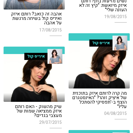
נשים מזיעות בחן? רותם
איזק מיואשת: "קיץ זה לא
העונה שלי"
אהבה זה כואב? רותם איזק
19/08/2015
ואיריס קול בשיחה מרגשת
על אהבה
17/08/2015
איריס קול
איריס קול
מה קרה לרותם איזק בתוכנית
של איציק זוהר? "האינסטגרם
הוצף ב-'תפסיקי להסתכל
עליו"
שיק מהשוק - האם רותם
איזק ממציאה שמות של
04/08/2015
מעצבי בגדים?
29/07/2015