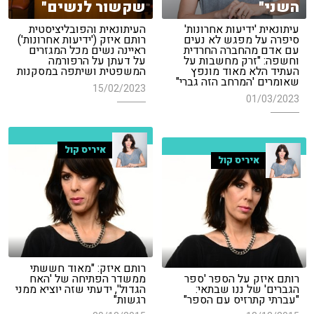
השני"
שקשור לנשים"
עיתונאית 'ידיעות אחרונות'
העיתונאית והפובליציסטית
סיפרה על מפגש לא נעים
רותם איזק ('ידיעות אחרונות')
עם אדם מהחברה החרדית
ראיינה נשים מכל המגזרים
וחשפה: "זרק מחשבות על
על דעתן על הרפורמה
העתיד הלא מאוד מונפץ
המשפטית ושיתפה במסקנות
שאומרים 'המרחב הזה גברי"
15/02/2023
01/03/2023
איריס קול
איריס קול
רותם איזק: "מאוד חששתי
רותם איזק על הספר 'ספר
ממשדר הפתיחה של 'האח
הגברים' של ננו שבתאי:
הגדול', ידעתי שזה יוציא ממני
"עברתי קתרזיס עם הספר"
רגשות"