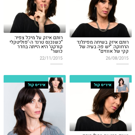
רותם איזק על מיכל צפיר:
רותם איזק בשיחה מפינלנד
"כשנכנס טרנד ה-'פוליטקלי
הרחוקה: "יש פה בעיה של
קורקט' היא הייתה בחדר
קקי של אווזים"
כושר"
22/11/2015
26/08/2015
איריס קול
איריס קול