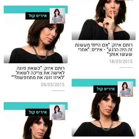
איריס קול
רותם איזק: "אם הייתי מעשנת
זה היה הרגע" - איריס: "אחרי
שעשו אותך"
18/03/2015
רותם איזק: "כשאת פונה
לאישה את צריכה לשאול
'לאיזו זונה את מתחפשת?'"
04/03/2015
איריס קול
איריס קול