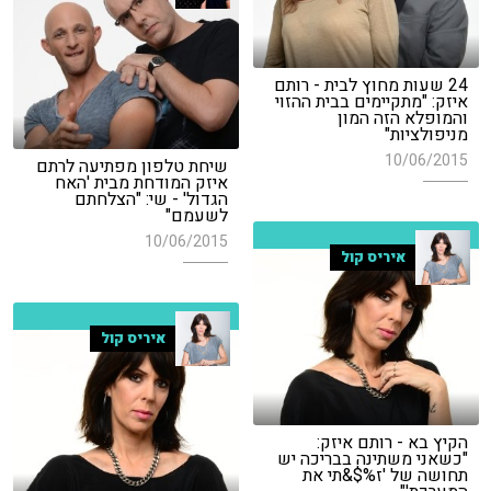
24 שעות מחוץ לבית - רותם
איזק: "מתקיימים בבית ההזוי
והמופלא הזה המון
מניפולציות"
10/06/2015
שיחת טלפון מפתיעה לרתם
איזק המודחת מבית 'האח
הגדול' - שי: "הצלחתם
לשעמם"
10/06/2015
איריס קול
איריס קול
הקיץ בא - רותם איזק:
"כשאני משתינה בבריכה יש
תחושה של 'ז%$&תי את