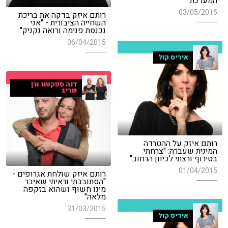
המערכת'"
03/05/2015
רותם איזק בדקה את בריכת
השחייה הציבורית - "אני
נכנסת פנימה ורואה נקניק"
06/04/2015
איריס קול
דנה ספקטור ורן
שריג
רותם איזק על ההטרדה
המינית שעברה: "צרחתי
בטירוף ורצתי לכיוון הרחוב"
01/04/2015
רותם איזק שולחת אגרופים -
"הסתובבתי וראיתי שאיבר
מינו חשוף ושהוא בזקפה
מלאה"
31/03/2015
איריס קול