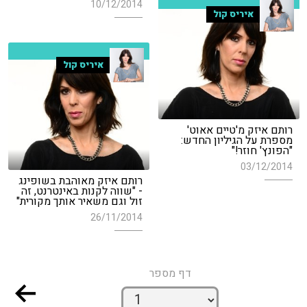
10/12/2014
איריס קול
איריס קול
רותם איזק מ'טיים אאוט'
מספרת על הגיליון החדש:
"הפונץ' חוזר!"
03/12/2014
רותם איזק מאוהבת בשופינג
- "שווה לקנות באינטרנט, זה
זול וגם משאיר אותך מקורית"
26/11/2014
דף מספר