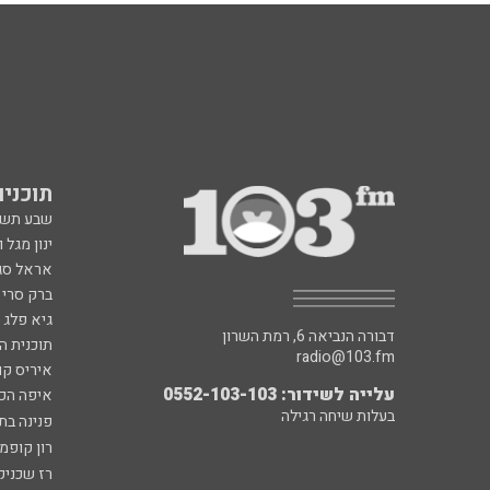
תוכניות fm
שבע תש
ינון מגל 
אראל סג"
ברק סרי 
גיא פלג
דבורה הנביאה 6, רמת השרון
תוכנית ה
radio@103.fm
איריס קו
עלייה לשידור: 0552-103-103
איפה הכ
בעלות שיחה רגילה
פנינה בת
רון קופמ
רז שכניק