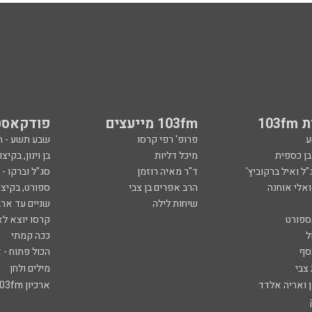
103
103fm מייעצים
פודקאסט
ע
פרופ' רפי קרסו
שבע תשע - 
ובן כספית
מיכל דליות
בן וינון, בקיצו
ל ואיל ברקוביץ'
ד"ר מאיה רוזמן
סג"ל וברקו -
ואלי אוחנה
הרב אפרים בן צבי
ספורט, בקיצו
שיחות לילה
שניים עד ארב
ספורט
קרסו יוצא לא
ל
ככה קמתי
סף
הכול פתוח - א
 צבי
מילים ולחן
ן ואריה אלדד
ארכיון 103fm