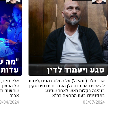
"מה ש
פגע ויעמוד לדין
עדות 
אורי סלע ('וואלה') על החלטת הפרקליטות
להאשים את כדורגלן העבר חיים סירוטקין
על המשך ה
בנהיגה בקלות ראש לאחר שפגע
שחשוד בדר
במפגינים בעת המחאה בת"א
אביב
8/04/2024
03/07/2024