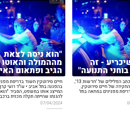
"הוא ניסה לצאת
יכריע - זה
מההמולה והאוטו 
בוחני התנועה"
הגיב ופתאום האי
אלי סניור, כתב הפלילים של 'חדשות 13',
חיים סירוטקין חשוד בדריסת מפגי
חקירה של חיים סירוטקין,
בהפגנה בתל אביב • עו"ד רועי קרן,
יסת מפגינים במחאה בתל
המייצג אותו במשפט, הסביר: "הוא
להגנתו שהייתה תקלה מכנית ברכב"
07/04/2024
0