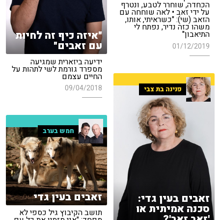
הכחדה, שוחרר לטבע, ונטרף
על ידי זאב • לאה שוחחה עם
הזאב (שי): "כשראיתי, אותו,
משהו כזה נדיר, נפתח לי
"איזה כיף זה לחיות
התיאבון"
עם זאבים"
01/12/2019
ידיעה ביזארית שמגיעה
מספרד גורמת לשי לתהות על
החיים עצמם
09/04/2018
פנינה בת צבי
חמש בערב
זאבים בעין גדי
זאבים בעין גדי:
סכנה אמיתית או
תושב הקיבוץ גיל כספי לא
'זאב זאב'?