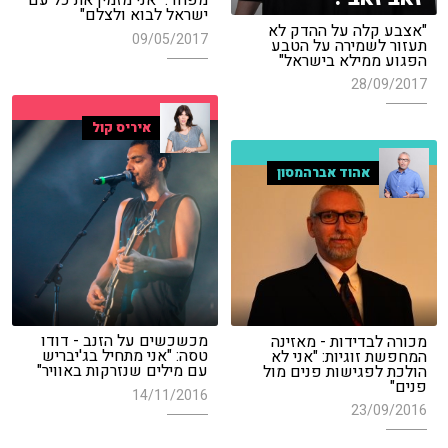
מפחד: "אני מזמין את כל עם
ישראל לבוא ולצלם"
"אצבע קלה על ההדק לא
09/05/2017
תעזור לשמירה על הטבע
הפגוע ממילא בישראל"
28/09/2017
איריס קול
אהוד אברהמסון
מכשכשים על הזנב - דודו
מכורה לבדידות - מאזינה
טסה: "אני מתחיל בג'יבריש
המחפשת זוגיות: "אני לא
עם מילים שנזרקות באוויר"
הולכת לפגישות פנים מול
פנים"
14/11/2016
23/09/2016