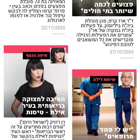
המאזינה בת 73 סובלת
פצועים לכמה
מפצעים בפנים וכאב בעין •
שיותר בתי חולים"
פרופ' קרסו המליץ לה לבקש
טיפול נגד אלרגיה או לפנות
לארגולוג
ד"ר ארז קרפ, סגן מנהלת
ביה"ח בילינסון, על פעילות
22/11/2024
ביה"ח במקרה של אר"ן:
"עוצרים את הפעילות הרגילה
ומקדישים את כל המשאבים
לטובת הפיגוע"
27/10/2024
איפה הכסף
שיחות לילה
הסיבה למצוקה
בריאותית בעיר
אילת - טיסות
רן רזניק ('ישראל היום'):
"שנים רבות מתריעים על זה
"יש לי פחד
ראשי הבריאות" • ראש העיר:
מרופאים"
"הטיסות לאילת בהקשר של