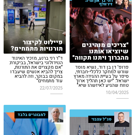
רוני בר־און ומיה
זיו־וולף
פיילוט לקיצור
"צריכים מנהיגים
תורנויות מתמחים?
שיוציאו אותנו
מהברוך ויתנו תקווה"
ד''ר רני ברנע, מזכיר האיגוד
הנוירולוגי בישראל, בביקורת:
פרופ' דן בן דוד, נשיא מוסד
"אם מקצרים את התורנות,
שורש למחקר כלכלי-חברתי,
צריך להביא אנשים שיעבדו
סיפר על בעיית ההגירה מארץ
במקום בבוקר, וזה להביא
ישראל: "יש כאן תהליך ארוך
עוד מתמחים"
טווח שהגיע לאיזשהו שיא"
22/07/2025
10/04/2025
למבוגרים בלבד
סג"ל עצבני