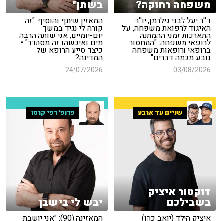
משפחה רחוקה?
בשתן"
ד''ר יעל לבני גילרמן, יו''ר
המאזין שיתף והוסיף: "זה
האיגוד לרפואת משפחה, על
קורה לי נגיד במשך
התארכות זמני ההמתנה
יום-יומיים, אני שותה הרבה
לרופאי משפחה: "המחסור
מים ואיכשהו זה מסתדר" •
ברופאי ורופאות משפחה
כיצד סייע הרופא של
נובע מכמה דברים"
המדינה?
24/07/2026
03/08/2026
שניים עד ארבע
פרופ' רפי קרסו
דוקטור איציק
בשבילכם
יבש לי בישבן
איציק הילד (יואב כהן)
המאזינה (90): "אני יושבת