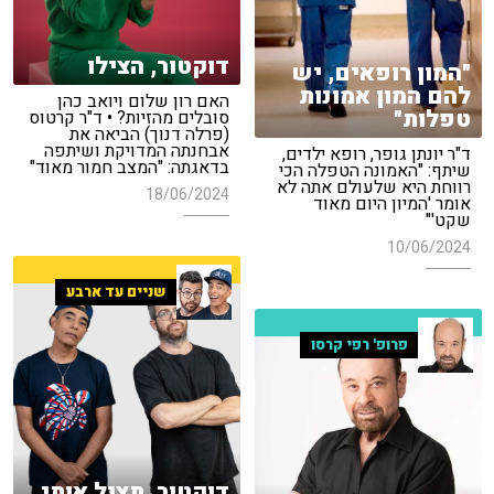
דוקטור, הצילו
"המון רופאים, יש
להם המון אמונות
האם רון שלום ויואב כהן
טפלות"
סובלים מהזיות? • ד"ר קרטוס
(פרלה דנוך) הביאה את
אבחנתה המדויקת ושיתפה
ד"ר יונתן גופר, רופא ילדים,
בדאגתה: "המצב חמור מאוד"
שיתף: "האמונה הטפלה הכי
רווחת היא שלעולם אתה לא
18/06/2024
אומר 'המיון היום מאוד
שקט'"
10/06/2024
שניים עד ארבע
פרופ' רפי קרסו
דוקטור, תציל אותי