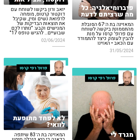
פיברומיאלגיה: כל
יואב ורון ביקשו לשוחח עם
מה שרציתם לדעת
דוקטור קרטוס, מומחה
לרפואת נשים ומין, שקיבל
את תוצאות הבדיקות של
המאזינה בת ה־67 הסובלת
המגישים וקבע: "נותרו לכם
מהתסמונת ביקשה לשוחח
שבועיים... להגיש טופס 17"
עם פרופ' קרסו על מנת
להבין לעומק כיצד להתמודד
02/06/2024
עם הכאב • האזינו
31/05/2024
פרופ' רפי קרסו
פרופ' רפי קרסו
לא לפחד מתופעת
לוואי?
מגרד לי
המאזינה בת ה־83 שיתפה
בדאגה כי היא קיבלה חיסון