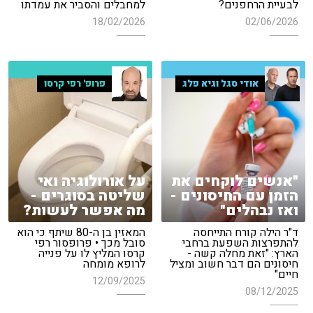
לבעיית הרחפנים?
למחבלים והסביר את עמדתו
18/02/2026
02/06/2026
אודי סגל וגיא פלג
פרופ' רפי קרסו
"אנשים לוקחים את
על אורולוגיה ואי
הזמן עם החיסונים -
שליטה בסוגרים -
ואז נבהלים"
מה אפשר לעשות?
ד"ר הילה קורח התייחסה
המאזין בן ה-80 שיתף כי הוא
להתפרצות השפעת ברחבי
סובל מכך • פרופסור רפי
הארץ: "זאת מחלה קשה -
קרסו המליץ לו על פנייה
חיסונים הם דבר חשוב ומציל
לרופא מומחה
חיים"
12/09/2025
08/12/2025