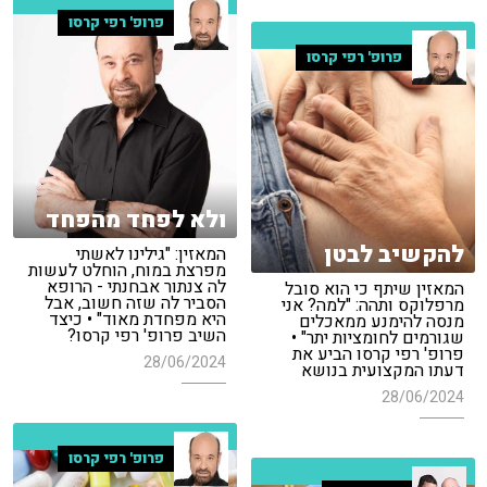
פרופ' רפי קרסו
פרופ' רפי קרסו
ולא לפחד מהפחד
להקשיב לבטן
המאזין: "גילינו לאשתי
מפרצת במוח, הוחלט לעשות
לה צנתור אבחנתי - הרופא
המאזין שיתף כי הוא סובל
הסביר לה שזה חשוב, אבל
מרפלוקס ותהה: "למה? אני
היא מפחדת מאוד" • כיצד
מנסה להימנע ממאכלים
השיב פרופ' רפי קרסו?
שגורמים לחומציות יתר" •
פרופ' רפי קרסו הביע את
28/06/2024
דעתו המקצועית בנושא
28/06/2024
פרופ' רפי קרסו