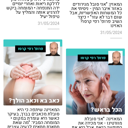
לדלקת ריאות ואחרי יומיים
המאזין: "אני סובל מגירודים
ידה התנפחה • המומחה ביקש
באזור איבר המין - ניסיתי את
להרגיע אותה והמליץ על
כל המשחות האפשריות, אבל
טיפול יעיל
שום דבר לא עזר" • כיצד
השיב פרופ' רפי קרסו?
31/05/2024
האזינו
31/05/2024
פרופ' רפי קרסו
פרופ' רפי קרסו
כאב בא וכאב הולך?
הכל בראש?
המאזינה שיתפה כי היא
סובלת מכאבים בברך, בעיקר
כאשר היא עומדת במקום •
המאזינה: "אני סובלת
המומחה הסביר: "מה שאת
מוורטיגו - אני מכירה את
מתארת מתאים לבעיה עצבית
התופעה הזאת, אבל היא אף