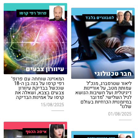
פרופ' רפי קרסו
למבוגרים בלבד
עיוורון צבעים
חבר טכנולוגי
המאזינה שוחחה עם פרופ'
ליאור שטרסברג, מנכ"ל
רפי קרסו על בנה בן ה-18
עמותת מטב, על אוריינות
שנכשל בבדיקת עיוורון
דיגיטלית ועל חשיבות הנושא
צבעים בצבא, ושאלה את
לגיל השלישי: "מדובר
קרסו על אמינות הבדיקה
במיומנוית הכרחיות בעולם
15/08/2025
שלנו"
01/08/2025
איפה הכסף