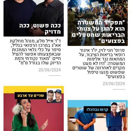
"תפקיד המשטרה
ככה פשוט, ככה
הוא להגן על צוותי
מדויק
הבריאות שמטפלים
בפצועים"
ד"ר אייל סלע, מנהל מחלקת
אא"ג במרכז הרפואי בגליל,
סיפר על כלי גלאי המתכות
פרופ' חגי לוין, יו"ר איגוד
שבאמצעותו אפשר להציל
רופאי בריאות הציבור, על
חיים: "מאוד נקודתי ורמת
המחאות נגד אלימות
הדיוק שלו בגודל ס"מ"
המשטרה: "היו לא מעט
מקרים לאחרונה של שוטרים
25/06/2024
שפשוט מנעו טיפול
בפצועים"
23/06/2024
שניים עד ארבע
קרסו ובוזגלו