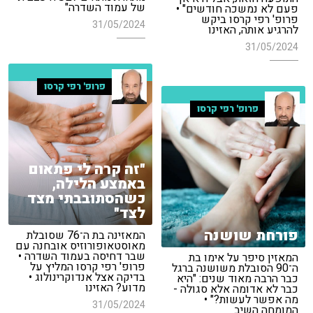
של עמוד השדרה"
פעם לא נמשכה חודשים" •
פרופ' רפי קרסו ביקש
31/05/2024
להרגיע אותה, האזינו
31/05/2024
פרופ' רפי קרסו
פרופ' רפי קרסו
"זה קרה לי פתאום
באמצע הלילה,
כשהסתובבתי מצד
לצד"
פורחת שושנה
המאזינה בת ה־76 שסובלת
מאוסטאופורוזיס אובחנה עם
שבר דחיסה בעמוד השדרה •
המאזין סיפר על אימו בת
פרופ' רפי קרסו המליץ על
ה־90 הסובלת משושנה ברגל
בדיקה אצל אנדוקרינולוג •
כבר הרבה מאוד שנים: "היא
מדוע? האזינו
כבר לא אדומה אלא סגולה -
מה אפשר לעשות?" •
31/05/2024
המומחה השיב