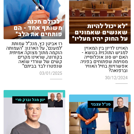
"לכולם מכנה
"לא יכול להיות
משותף אחד - הם
שאנשים שאמונים
פותחים את הלב"
על החוק יהיו מעליו"
רז אביטן כץ, מנכ"ל עמותת
האזינו לדיון בין המאזין
'למענם', על הארגון: "העמותה
למגיש התוכנית בנושא -
הוקמה מתוך מצוקה אמיתית
האם יש סוג אוכלוסייה
בקורונה, שראינו מקרים
מסוימת שפתוחים בפניה
קשים של שורדי שואה
אפשרויות בחיל האוויר
שנפטרו לבד בביתם"
וברפואה?
03/01/2025
30/12/2024
ינון מגל וברק סרי
סג"ל עצבני