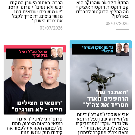
התקשר לבשר שהבוקר הוא
הרבה. באיזור הישבן המקום
קם דוקטור, דוקטור איציק •
יבש ולא נעים" • פרופ' קרסו:
מה המליץ הדוקטור לחברים
"יש מושבים שנראים כמו
באולפן?
מגשי ביצים. זה צריך לקבל
את צורת הישבן"
08/07/2026
03/07/2026
גדעון אוקו ועמיחי
אתאלי
אראל סג"ל ואיל
ברקוביץ'
"האתגר של
הרחפנים מאוד
"רופאים מצילים
מטריד את צה"ל"
חיים - לא הורגים"
אבי אשכנזי ('מעריב') דיווח
על האירוע שבו נפל הרופא
פרופ' חגי לוין, יו"ר איגוד
של גדוד שקד: "הפרמדיקית
רופאי בריאות הציבור, חתם
נאלצה לקבוע את מותו" •
על עצומה הקוראת לעצור את
והאם צה"ל מתקרב לפתרון
קידום חוק עונש מוות