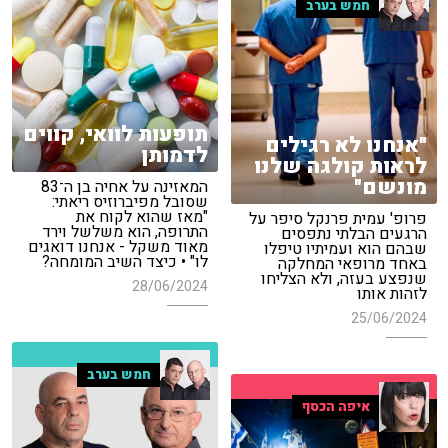
חמש בערב
תופעות לוואי, קווים
"אנחנו לא רגילים
לדמותן
לראות קולגה שלנו
מונשם"
המאזינה על אחיה בן ה־83
שסובל מפיברוזיס ריאתי:
"מאז שהוא לקוח את
פרופ' עמית פרנקל סיפר על
התרופה, הוא משלשל וירד
הרגעים הבלתי נתפסים
מאוד משקל - אנחנו דואגים
שבהם הוא ועמיתיו טיפלו
לו" • כיצד השיב המומחה?
באחד מרופאי המחלקה
שנפצע בעזה, ולא הצליחו
28/06/2024
לזהות אותו
25/06/2024
חמש בערב
איפה הכסף