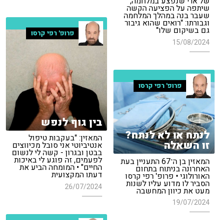
של ארי שנפצע במלחמה,
שיתפה על הפציעה הקשה
שעבר בנה במהלך המלחמה
וגבורתו: "רואים שהוא גיבור
גם בשיקום שלו"
פרופ' רפי קרסו
15/08/2024
פרופ' רפי קרסו
בין גוף לנפש
לנתח או לא לנתח?
המאזין: "בעקבות טיפול
זו השאלה
אנטיביוטי אני סובל מכיווצים
בבטן ובגרון - קשה לי לנשום
לפעמים, זה פוגע לי באיכות
המאזין בן ה־67 התעניין בעת
החיים" • המומחה הביע את
האחרונה בניתוח בתחום
דעתו המקצועית
האורולוגי • פרופ' רפי קרסו
הסביר לו מדוע עליו לשנות
26/07/2024
מעט את כיוון המחשבה
19/07/2024