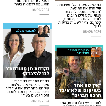
רפואה זה כמו מכונות
ההנשמה לרפואה בעיר"
המאזינה סיפרה על חשיבותה
של הרפואה המונעת:
18/09/2024
"מכוניות מתקלקלות כמו
הגוף שלנו ולכן חייבים
לעשות להם בדיקת טסט,
ככה גם צריך לעשות בדיקות
לגוף"
למבוגרים בלבד
08/09/2024
ברק סרי ויהודה
שלזינגר
נקודות חן חשודות?
לכו להיבדק!
בפתח התכנית דני דבורין
"אין פה אחד
סיפר כי אימץ את המלצתו
של המומחה לרפואת עור ד"ר
בשיקום שלא איבד
רייטר שהתראיין בעבר לתכנית
הרבה חברים"
והסיר נגעים בעורו
30/08/2024
לאה שפיץ גולדנהירש, אמו