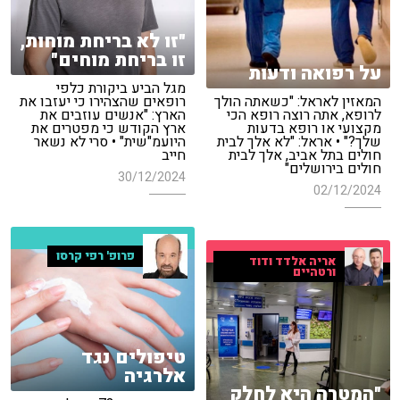
"זו לא בריחת מוחות,
זו בריחת מוחים"
על רפואה ודעות
מגל הביע ביקורת כלפי
המאזין לאראל: "כשאתה הולך
רופאים שהצהירו כי יעזבו את
לרופא, אתה רוצה רופא הכי
הארץ: "אנשים עוזבים את
מקצועי או רופא בדעות
ארץ הקודש כי מפטרים את
שלך?" • אראל: "לא אלך לבית
היועמ"שית" • סרי לא נשאר
חולים בתל אביב, אלך לבית
חייב
חולים בירושלים"
30/12/2024
02/12/2024
פרופ' רפי קרסו
אריה אלדד ודוד
ורטהיים
טיפולים נגד
אלרגיה
"המטרה היא לחלק