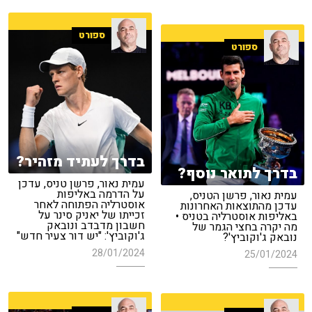
ספורט
ספורט
בדרך לעתיד מזהיר?
בדרך לתואר נוסף?
עמית נאור, פרשן טניס, עדכן
על הדרמה באליפות
עמית נאור, פרשן הטניס,
אוסטרליה הפתוחה לאחר
עדכן מהתוצאות האחרונות
זכייתו של יאניק סינר על
באליפות אוסטרליה בטניס •
חשבון מדבדב ונובאק
מה יקרה בחצי הגמר של
ג'וקוביץ': "יש דור צעיר חדש"
נובאק ג'וקוביץ'?
28/01/2024
25/01/2024