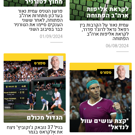
מחוץ לטורניר
לקראת אליפות
פרשן הטניס עמית נאור
ארה"ב הפתוחה
בעדכון מתחרות ארה"ב
הפתוחה, לאחר ששני
הענקים סיימו את הטורניר
עמית נאור על הקרבות בין
כבר בסיבוב השני
רפאל נדאל לרוג'ר פדרר,
לקראת אליפות ארה"ב
01/09/2024
הפתוחה
06/08/2024
ספורט
ספורט
הגדול מכולם
"קצת עושים עוול
לנדאל"
בגיל 37 נובאק ג'וקוביץ' ניצח
את אלקראס בגמר