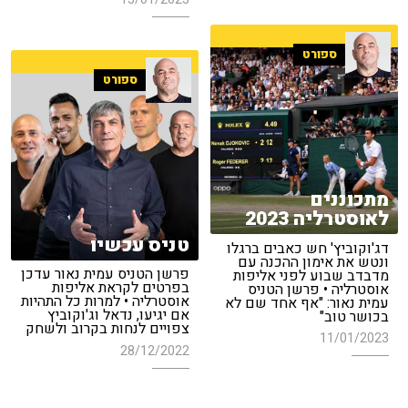
ספורט
ספורט
מתכוננים
לאוסטרליה 2023
טניס עכשיו
דג'וקוביץ' חש כאבים ברגלו
ונטש את אימון ההכנה עם
פרשן הטניס עמית נאור עדכן
מדבדב שבוע לפני אליפות
בפרטים לקראת אליפות
אוסטרליה • פרשן הטניס
אוסטרליה • למרות כל התהיות
עמית נאור: "אף אחד שם לא
אם יגיעו, נדאל וג'וקוביץ
בכושר טוב"
צפויים לנחות בקרוב ולשחק
11/01/2023
28/12/2022