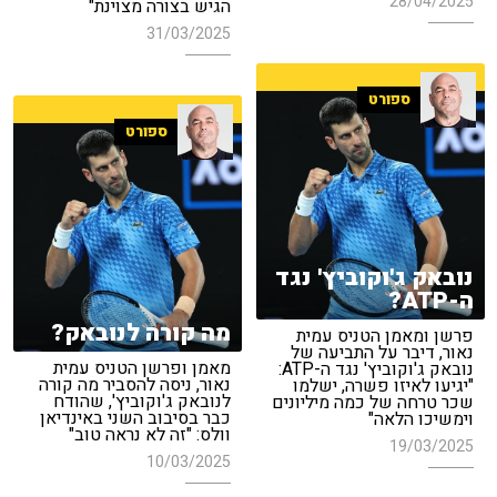
28/04/2025
הגיש בצורה מצוינת"
31/03/2025
ספורט
ספורט
נובאק ג'וקוביץ' נגד
ה-ATP?
מה קורה לנובאק?
פרשן ומאמן הטניס עמית
נאור, דיבר על התביעה של
מאמן ופרשן הטניס עמית
נובאק ג'וקוביץ' נגד ה-ATP:
נאור, ניסה להסביר מה קורה
"יגיעו לאיזו פשרה, ישלמו
לנובאק ג'וקוביץ', שהודח
שכר טרחה של כמה מיליונים
כבר בסיבוב השני באינדיאן
וימשיכו הלאה"
וולס: "זה לא נראה טוב"
19/03/2025
10/03/2025