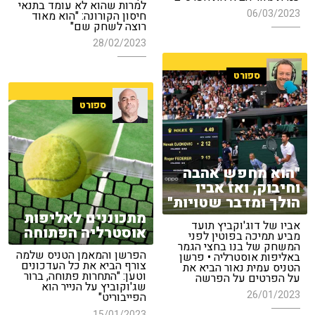
למרות שהוא לא עומד בתנאי
06/03/2023
חיסון הקורונה: "הוא מאוד
רוצה לשחק שם"
28/02/2023
ספורט
ספורט
"הוא מחפש אהבה
וחיבוק, ואז אביו
הולך ומדבר שטויות"
מתכוננים לאליפות
אביו של דוג'וקביץ תועד
אוסטרליה הפתוחה
מביע תמיכה בפוטין לפני
המשחק של בנו בחצי הגמר
הפרשן והמאמן הטניס שלמה
באליפות אוסטרליה • פרשן
צורף הביא את כל העדכונים
הטניס עמית נאור הביא את
וטען: "התחרות פתוחה, ברור
על הפרטים על הפרשה
שג'וקוביץ על הנייר הוא
26/01/2023
הפייבוריט"
15/01/2023