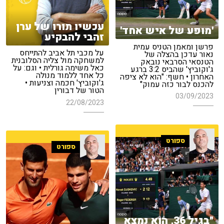
עכשיו תורו של ערן
'מופע של איש אחד'
זהבי להבקיע
פרשן ומאמן הטניס עמית
על מכבי תל אביב להתייחס
נאור עדכן בהצלה של
למשחקה מול צליה הסלובנית
הטנסאי הסרבאי נובאק
כאל משימה גורלית • וגם: על
ג'וקוביץ' שהביס 3:2 ברגע
כל אחד ללמוד מנולה
האחרון • חשף: "הוא לא ציפה
ג'וקוביץ' חכמה וצניעות •
להכנס לבור כזה עמוק"
הטור של דבורין
03/09/2023
22/08/2023
ספורט
ספורט
"בגיל 36, הוא נמצא