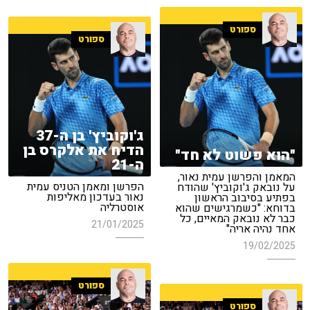
ספורט
ספורט
ג'וקוביץ' בן ה-37
הדיח את אלקרס בן
"הוא פשוט לא חד"
ה-21
המאמן והפרשן עמית נאור,
הפרשן ומאמן הטניס עמית
על נובאק ג'וקוביץ' שהודח
נאור בעדכון מאליפות
בפתיע בסיבוב הראשון
אוסטרליה
בדוחא: "כשמרגישים שהוא
כבר לא נובאק המאיים, כל
21/01/2025
אחד נהיה אריה"
19/02/2025
ספורט
ספורט