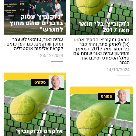
"ג'וקוביץ' עסוק
בדברים שהם מחוץ
ג'וקוביץ' בלי תואר
למגרש"
מאז 2017
עמית נאור, טניסאי לשעבר
נובאק ג'וקוביץ' הפסיד אמש
וסוכן שחקנים, עם העדכונים
(א') ליאניק סינר, והוא כבר
לקראת אליפות אוסטרליה
בלי תואר מאז 2017. המאמן
והפרשן עמית נאור שוחח עם
23/12/2024
פאנל הספורט וסיכם את
הגמר
14/10/2024
ספורט
ספורט
אלקרס וג'וקוביץ'