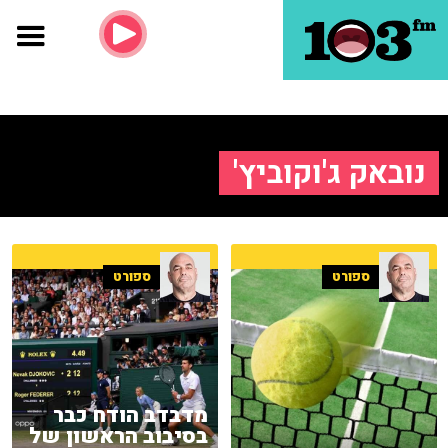
נובאק ג'וקוביץ'
ספורט
ספורט
מדבדב הודח כבר
בסיבוב הראשון של