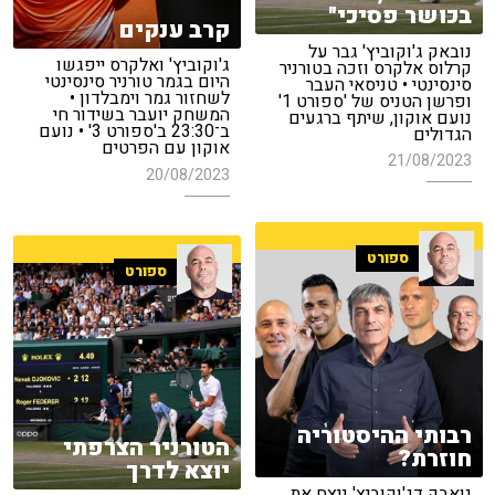
בכושר פסיכי"
קרב ענקים
נובאק ג'וקוביץ' גבר על
ג'וקוביץ' ואלקרס ייפגשו
קרלוס אלקרס וזכה בטורניר
היום בגמר טורניר סינסינטי
סינסינטי • טניסאי העבר
לשחזור גמר וימבלדון •
ופרשן הטניס של 'ספורט 1'
המשחק יועבר בשידור חי
נועם אוקון, שיתף ברגעים
ב־23:30 ב'ספורט 3' • נועם
הגדולים
אוקון עם הפרטים
21/08/2023
20/08/2023
ספורט
ספורט
רבותי ההיסטוריה
הטורניר הצרפתי
חוזרת?
יוצא לדרך
נואבק דג'וקוביץ' ניצח את