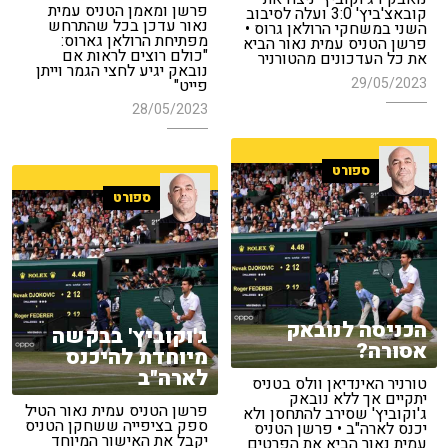
פרשן ומאמן הטניס עמית
קובאצ'ביץ' 3:0 ועלה לסיבוב
נאור עדכן בכל שהתרחש
השני במשחקי הרולאן גרוס •
מפתיחת הרולאן גארוס:
פרשן הטניס עמית נאור הביא
"כולם רוצים לראות אם
את כל העדכונים מהטורניר
נובאק יגיע לחצי הגמר וייתן
29/05/2023
פייט"
28/05/2023
ספורט
ספורט
הכניסה לנובאק
ג'וקוביץ' בבקשה
אסורה?
מיוחדת להיכנס
לארה"ב
טורניר האינדיאן וולס בטניס
יתקיים אך ללא נובאק
פרשן הטניס עמית נאור הטיל
ג'וקוביץ' שסירב להתחסן ולא
ספק בציפייה ששחקן הטניס
יכנס לארה"ב • פרשן הטניס
יקבל את האישור המיוחד
עמית נאור הביא את הפרטים