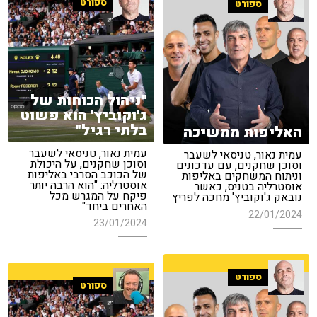
ספורט
ספורט
"ניהול הכוחות של
ג'וקוביץ' הוא פשוט
בלתי רגיל"
האליפות ממשיכה
עמית נאור, טניסאי לשעבר
עמית נאור, טניסאי לשעבר
וסוכן שחקנים, על היכולת
וסוכן שחקנים, עם עדכונים
של הכוכב הסרבי באליפות
וניתוח המשחקים באליפות
אוסטרליה: "הוא הרבה יותר
אוסטרליה בטניס, כאשר
פיקח על המגרש מכל
נובאק ג'וקוביץ' מחכה לפריץ
האחרים ביחד"
22/01/2024
23/01/2024
ספורט
ספורט