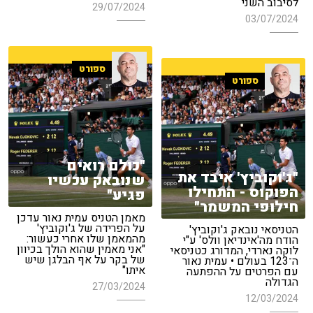
לסיבוב השני
29/07/2024
03/07/2024
ספורט
ספורט
"כולם רואים
"ג'וקוביץ' איבד את
שנובאק עכשיו
הפוקוס - התחילו
פגיע"
חילופי המשמר"
מאמן הטניס עמית נאור עדכן
על הפרידה של ג'וקוביץ'
הטניסאי נובאק ג'וקוביץ'
מהמאמן שלו אחרי כעשור:
הודח מה'אינדיאן וולס' ע"י
"אני מאמין שהוא הולך בכיוון
לוקה נארדי, המדורג כטניסאי
של בקר על אף הבלגן שיש
ה־123 בעולם • עמית נאור
איתו"
עם הפרטים על ההפתעה
הגדולה
27/03/2024
12/03/2024