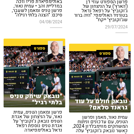
באולימפיאדת פריז וזכה
פרשן הספורט עוזי דן
במדליית זהב • עמית נאור,
('הארץ') על הניצחון של
פרשן טניס ומאמן לשעבר,
ג'וקוביץ' על רפאל נדאל
סיכם: "הצגה בלתי רגילה"
בטורניר האולימפי: "היה ברור
שג'וקוביץ' ייקח"
04/08/2024
29/07/2024
ספורט
ספורט
"נובאק שיחק טניס
נובאק חולם על עוד
בלתי רגיל"
גראנד סלאם?
פרשן ומאמן הטניס, עמית
נאור, על הניצחון של אגדת
עמית נאור, מאמן ופרשן
הטניס נובאק ג'וקוביץ' על
הטניס, עם עדכונים וניתוח
אגדת טניס נוספת רפאל
המשחקים מווימבלדון 2024,
נדאל באולימפיאדה
כאשר נובאק ג'וקוביץ' עלה