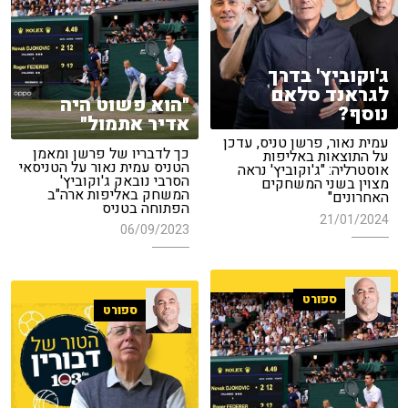
ג'וקוביץ' בדרך
לגראנד סלאם
"הוא פשוט היה
נוסף?
אדיר אתמול"
עמית נאור, פרשן טניס, עדכן
כך לדבריו של פרשן ומאמן
על התוצאות באליפות
הטניס עמית נאור על הטניסאי
אוסטרליה: "ג'וקוביץ' נראה
הסרבי נובאק ג'וקוביץ'
מצוין בשני המשחקים
המשחק באליפות ארה"ב
האחרונים"
הפתוחה בטניס
21/01/2024
06/09/2023
ספורט
ספורט