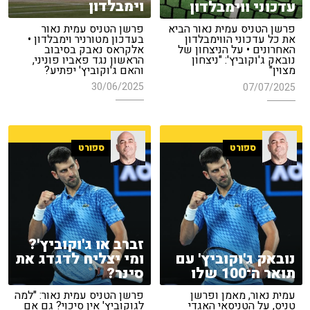
וימבלדון
עדכוני ווימבלדון
פרשן הטניס עמית נאור
פרשן הטניס עמית נאור הביא
בעדכון מטורניר וימבלדון •
את כל עדכוני הווימבלדון
אלקראס נאבק בסיבוב
האחרונים • על הניצחון של
הראשון נגד פאביו פוניני,
נובאק ג'וקוביץ': "ניצחון
והאם ג'וקוביץ' יפתיע?
מצוין"
30/06/2025
07/07/2025
ספורט
ספורט
זברב או ג'וקוביץ'?
נובאק ג'וקוביץ' עם
ומי יצליח לדגדג את
תואר ה־100 שלו
סינר?
עמית נאור, מאמן ופרשן
פרשן הטניס עמית נאור: "למה
טניס, על הטניסאי האגדי
לגוקוביץ' אין סיכוי? גם אם