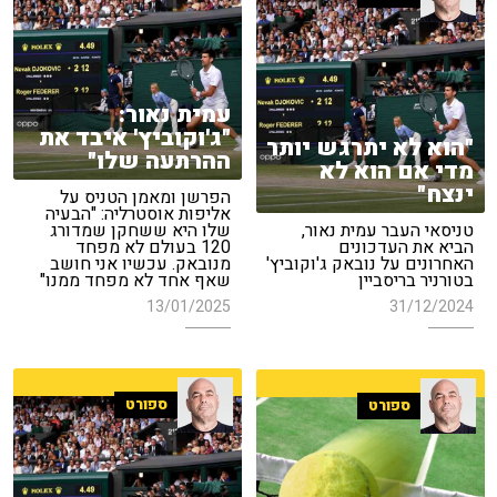
עמית נאור:
"ג'וקוביץ' איבד את
"הוא לא יתרגש יותר
ההרתעה שלו"
מדי אם הוא לא
ינצח"
הפרשן ומאמן הטניס על
אליפות אוסטרליה: "הבעיה
טניסאי העבר עמית נאור,
שלו היא ששחקן שמדורג
הביא את העדכונים
120 בעולם לא מפחד
האחרונים על נובאק ג'וקוביץ'
מנובאק. עכשיו אני חושב
בטורניר בריסביין
שאף אחד לא מפחד ממנו"
13/01/2025
31/12/2024
ספורט
ספורט