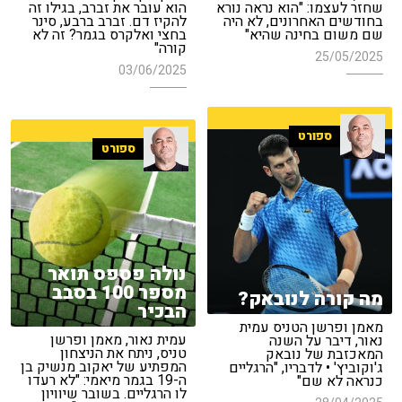
שחזר לעצמו: "הוא נראה נורא
הוא עובר את זברב, בגילו זה
בחודשים האחרונים, לא היה
להקיז דם. זברב ברבע, סינר
שם משום בחינה שהיא"
בחצי ואלקרס בגמר? זה לא
קורה"
25/05/2025
03/06/2025
ספורט
ספורט
נולה פספס תואר
מספר 100 בסבב
מה קורה לנובאק?
הבכיר
מאמן ופרשן הטניס עמית
עמית נאור, מאמן ופרשן
נאור, דיבר על השנה
טניס, ניתח את הניצחון
המאכזבת של נובאק
המפתיע של יאקוב מנשיק בן
ג'וקוביץ' • לדבריו, "הרגליים
ה-19 בגמר מיאמי: "לא רעדו
כנראה לא שם"
לו הרגליים. בשובר שיוויון