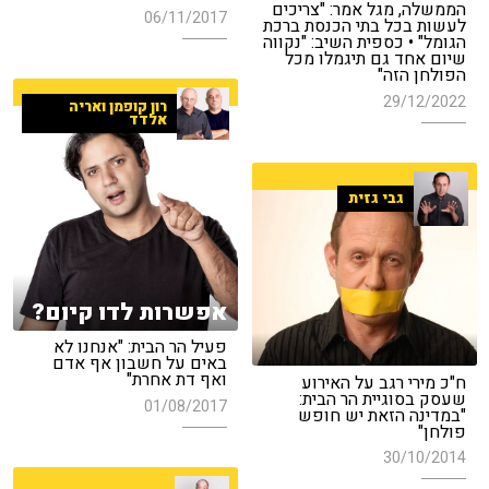
הממשלה, מגל אמר: "צריכים
06/11/2017
לעשות בכל בתי הכנסת ברכת
הגומל" • כספית השיב: "נקווה
שיום אחד גם תיגמלו מכל
הפולחן הזה"
29/12/2022
רון קופמן ואריה
אלדד
גבי גזית
אפשרות לדו קיום?
פעיל הר הבית: "אנחנו לא
באים על חשבון אף אדם
ואף דת אחרת"
ח"כ מירי רגב על האירוע
שעסק בסוגיית הר הבית:
01/08/2017
"במדינה הזאת יש חופש
פולחן"
30/10/2014