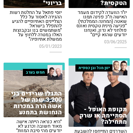
הטקסית?
בריוני"
יו"ר הוועדה לקידום מעמד
יוסי פתאל על החלטת רשות
האישה ח"כ פנינה תמנו
ההגירה לאסור על כלל
שאטה (המחנה הממלכתי):
הצליינים האתיופיים להגיע
"פגיעה מינית טקסית ואונס
להתפלל בישראל:
פולחני לא נדון, ואנחנו
"משתמשים בנו ובקבוצות
יודעים שהוא קיים"
האלו במטרה ללחוץ על
ממשלת אתיופיה"
03/06/2025
05/01/2023
ינון מגל ובן כספית
חמש בערב
התגלו שרידים בני
3,200 שנה של
אשה הרה במכרות
תקופת האופל -
הנחושת בתמנע
הסתיימה או שרק
מתחילה?
"היא כנראה הייתה אישה
מאוד חשובה וכרגע לא
יודעים מהי סיבת המוות"
השדרנים התייחסו להשבעת