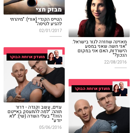
מבזק חצי
הטייס הקנדי (אורי): "מיהרתי
להגיע לטיסה"
02/01/2017
מאזינה שחזרה לגור בישראל:
"אני חשה שאני במסע
הישרדות, האם אני במקום
הנכון?"
מועדון ארוחת הבוקר
22/08/2016
מועדון ארוחת הבוקר
עזים, עשב וקנדה - דרור
תוהה: "למה להתעסק באייטם
הזה?" בעלי השדה (שי): "לא
יודע"
05/06/2016