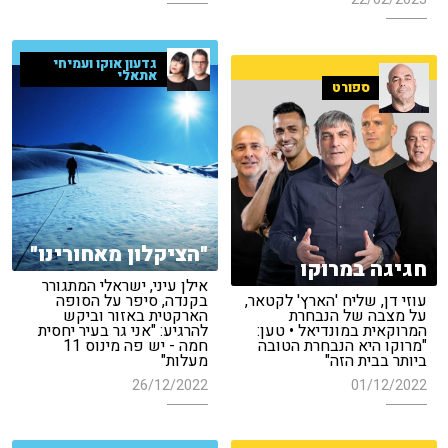
גדעון אוקו ועמיחי
אתאלי
ספורט
"הציקלון מאחורינו"
חגיגה במרוקו
אילן עיני, ישראלי המתגורר
עוזי דן, שליח 'הארץ' לקטאר,
בקנדה, סיפר על הסופה
על מצבה של הנבחרת
הארקטית באזור וביקש
המרוקאית במונדיאל • טען:
להרגיע: "אני גר בעיר יחסית
"מרוקו היא הנבחרת הטובה
חמה - יש פה מינוס 11
ביותר בבית הזה"
מעלות"
26/12/2022
01/12/2022