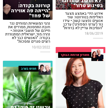
"לא חושב שמדובר
קורונה בקנדה:
בפיגוע טרור"
"הייתה פה אווירה
אירוע הירי באמצע מצעד
של פחד"
האליפות בטורונטו: שני
אנשים נפצעו קשה • עידו
נהגי המשאיות המוחים נגד
גור ('ערוץ הספורט') עדכן:
חובת התחסנות, ממררים את
"הנסיבות עדיין לא ברורות"
חייהם של תושבי אוטווה •
18/06/2019
נהרה מור, ישראלית המתגוררת
בקנדה: "האנשים כבר לא
רוצים סגרים ומסכות"
10/02/2022
מועדון ארוחת הבוקר
חמש בערב
עכשיו זה חוקי גם