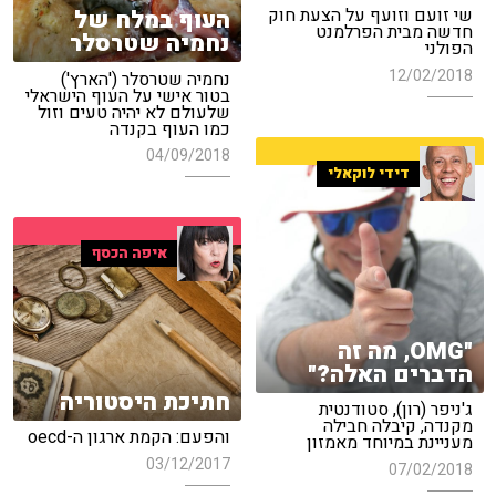
שי זועם וזועף על הצעת חוק
העוף במלח של
חדשה מבית הפרלמנט
נחמיה שטרסלר
הפולני
12/02/2018
נחמיה שטרסלר ('הארץ')
בטור אישי על העוף הישראלי
שלעולם לא יהיה טעים וזול
כמו העוף בקנדה
04/09/2018
דידי לוקאלי
איפה הכסף
"OMG, מה זה
הדברים האלה?"
חתיכת היסטוריה
ג'ניפר (רון), סטודנטית
מקנדה, קיבלה חבילה
והפעם: הקמת ארגון ה-oecd
מעניינת במיוחד מאמזון
03/12/2017
07/02/2018