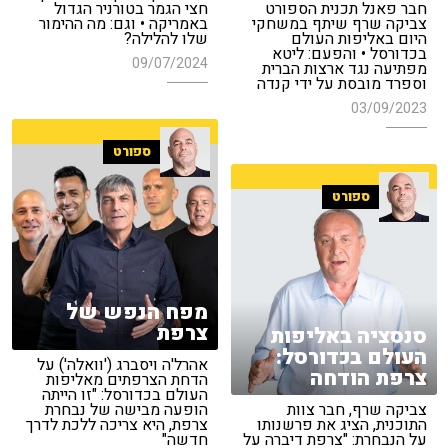
חבר פאנל תכנית הספורט
חצי הגמר בטורניר הגדול
צביקה שרף שיתף במשחקי
באמריקה • וגם: מה ההימור
היום באליפות העולם
שלו להלילה?
בכדורסל • והפעם: ליטא
09/07/2024
מפתיעה נגד ארצות הברית
וספרד מובסת על ידי קנדה
03/09/2023
ספורט
ספורט
מפח הנפש של
צרפת
סנסציה באליפות
העולם בכדורסל:
אהרל'ה ויסברג ('וואלה') על
צרפת הודחה
הדחת הצרפתים מאליפות
העולם בכדורסל: "זו הייתה
צביקה שרף, חבר צוות
הופעה מבישה של נבחרת
התוכנית, הציג את פרשנותו
צרפת, היא צריכה ללכת לדרך
על הנבחרת: "צרפת דיברה על
חדשה"