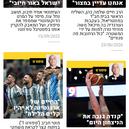
אנחנו עדיין במצור"
ישראל באור חיובי"
הרב חיים שלמה כהן, השליח
העיתונאי אמיר תיבון, תושב
הראשי בבית חב"ד
נחל עוז, סיפר על הסרט
במונטריאול, בעקבות
הדוקומנטרי שמספר את
הטרגדיה בה מיכאל משה
סיפורו, ועל המאבק להקרין
מזרחי נורה למוות על ידי
אותו בפסטיבל טורונטו
המשטרה: "כול הרחובות פה
15/09/2025
סגורים"
23/06/2026
ספורט
ספורט
"החיים של
ארגנטינה לא יהיו
קלים הלילה"
"קנדה גנבה את
הניצחון היום"
מוטי חביב ('ספורט 1')
בניתוח קצר לקראת משחקי