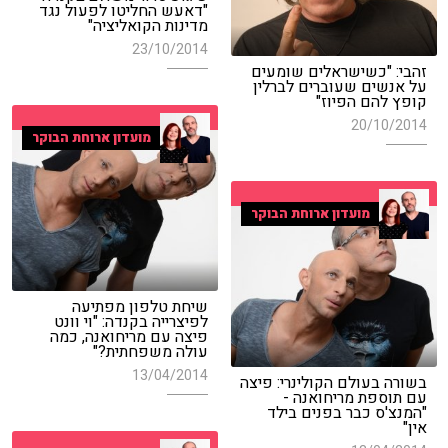
"דאעש החליטו לפעול נגד
מדינות הקואליציה"
23/10/2014
זהבי: "כשישראלים שומעים
על אנשים שעוברים לברלין
קופץ להם הפיוז"
20/10/2014
מועדון ארוחת הבוקר
מועדון ארוחת הבוקר
שיחת טלפון מפתיעה
לפיצרייה בקנדה: "וי וונט
פיצה עם מריחואנה, כמה
עולה משפחתית?"
13/04/2014
בשורה בעולם הקולינרי: פיצה
עם תוספת מריחואנה -
"המנצ'ס כבר בפנים בילד
אין"