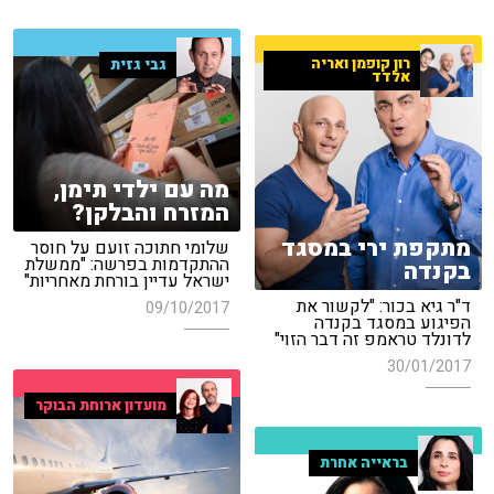
רון קופמן ואריה
גבי גזית
אלדד
מה עם ילדי תימן,
המזרח והבלקן?
מתקפת ירי במסגד
שלומי חתוכה זועם על חוסר
ההתקדמות בפרשה: "ממשלת
בקנדה
ישראל עדיין בורחת מאחריות"
ד"ר גיא בכור: "לקשור את
09/10/2017
הפיגוע במסגד בקנדה
לדונלד טראמפ זה דבר הזוי"
30/01/2017
מועדון ארוחת הבוקר
בראייה אחרת