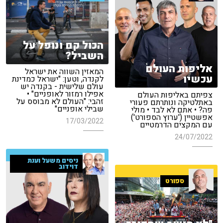
הכול קם ונופל על
השביל?
אליפות העולם
המאזין השווה את ישראל
עכשיו
לקנדה, וטען: "ישראל כמדינת
עולם שלישית - בקנדה יש
אפילו רמזור לאופניים" •
צפיתם באליפות העולם
זהבי: "העולם לא מבוסס על
באתלטיקה ונותרתם פעורי
שבילי אופניים"
פה? • אתם לא לבד • מולי
אפשטיין ('ערוץ הספורט')
17/03/2022
עם המקצים הדרמטיים
24/07/2022
ניסים משעל וענת
דוידוב
ספורט