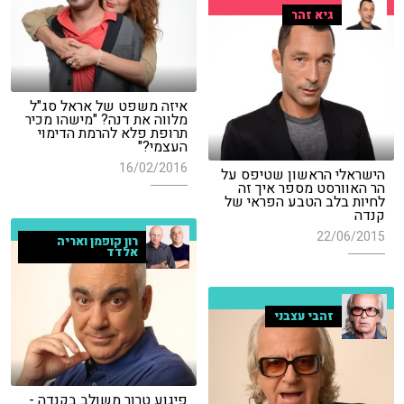
גיא זהר
איזה משפט של אראל סג"ל
מלווה את דנה? "מישהו מכיר
תרופת פלא להרמת הדימוי
העצמי?"
16/02/2016
הישראלי הראשון שטיפס על
הר האוורסט מספר איך זה
לחיות בלב הטבע הפראי של
קנדה
22/06/2015
רון קופמן ואריה
אלדד
זהבי עצבני
פיגוע טרור משולב בקנדה -