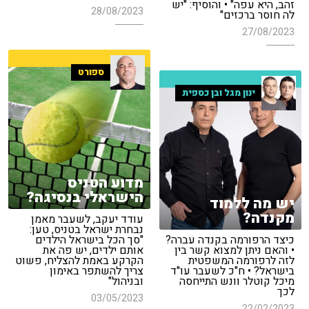
זהב, היא עפה" • והוסיף: "יש
28/08/2023
לה חוסר ברכזים"
27/08/2023
ספורט
ינון מגל ובן כספית
מדוע הטניס
הישראלי בנסיגה?
יש מה ללמוד
מקנדה?
עודד יעקב, לשעבר מאמן
נבחרת ישראל בטניס, טען:
כיצד הרפורמה בקנדה עברה?
"סך הכל בישראל הילדים
• והאם ניתן למצוא קשר בין
אותם ילדים, יש פה את
לזה לרפורמה המשפטית
הקרקע באמת להצליח, פשוט
בישראל? • ח"כ לשעבר עו"ד
צריך להשתפר באימון
מיכל קוטלר וונש התייחסה
ובניהול"
לכך
03/05/2023
22/02/2023