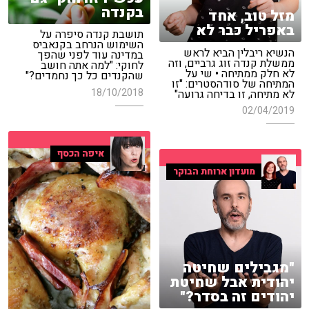
בקנדה
מזל טוב, אחד
באפריל כבר לא
תושבת קנדה סיפרה על
השימוש הנרחב בקנאביס
הנשיא ריבלין הביא לראש
במדינה עוד לפני שהפך
ממשלת קנדה זוג גרביים, וזה
לחוקי: "למה אתה חושב
לא חלק ממתיחה • שי על
שהקנדים כל כך נחמדים?"
המתיחה של סודהסטרים: "זו
18/10/2018
לא מתיחה, זו בדיחה גרועה"
02/04/2019
איפה הכסף
מועדון ארוחת הבוקר
"מגבילים שחיטה
יהודית אבל שחיטת
יהודים זה בסדר?"