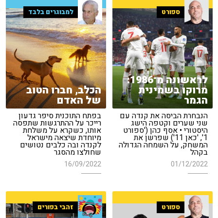
ספורט
למבוגרים בלבד
לראשונה מ־1986:
מרוקו בשמינית
הכלב, חברו הטוב
הגמר
של האדם
הנבחרת הביסה את קנדה עם
בפתח התוכנית סיפר גדעון
שני שערים וקטפה הישג
רייכר על ההתרגשות שתפסה
היסטורי • אסף כהן ('ספורט
אותו, כשקרא על משלחת
1', 'כאן 11') שפרשן את
מיוחדת שיצאה מישראל
המשחק, על השמחה הגדולה
לקנדה ובה כלבים נטושים
בקהל
שחולצו מהסגר
16/09/2022
01/12/2022
ספורט
זהבי בפורים