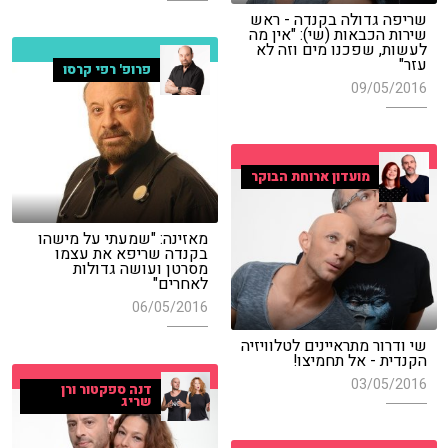
שריפה גדולה בקנדה - ראש
שירות הכבאות (שי): "אין מה
לעשות, שפכנו מים וזה לא
עזר"
פרופ' רפי קרסו
09/05/2016
מועדון ארוחת הבוקר
מאזינה: "שמעתי על מישהו
בקנדה שריפא את עצמו
מסרטן ועושה גדולות
לאחרים"
06/05/2016
שי ודרור מתראיינים לטלוויזיה
הקנדית - אל תחמיצו!
03/05/2016
דנה ספקטור ורן
שריג