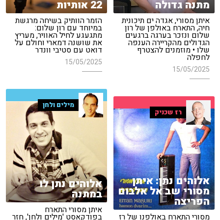
מתנה גדולה
22 אותיות
איתן מסורי, אגדה ים תיכונית
הזמר הוותיק בשיחה מרגשת
חיה, התארח באולפן של רון
במיוחד עם רון שלום:
שלום ונזכר בערגה ברגעים
מתגעגע לחיל האוויר, מעריץ
הגדולים מהקריירה הענפה
את שושנה דמארי וחולם על
שלו • מוזמנים להצטרף
דואט עם סטיבי וונדר
לחפלה
15/05/2025
15/05/2025
מילים ולחן
רז שכניק
אלוהים נתן: איתן
אלוהים נתן לו
מסורי שב אל אלבום
במתנה
הפריצה
איתן מסורי התארח
מסורי התארח באולפנו של רז
בפודקאסט 'מילים ולחן', חזר