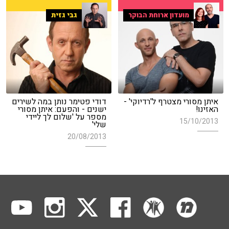
מועדון ארוחת הבוקר
גבי גזית
איתן מסורי מצטרף ל'רדיוקי' -
דודי פטימר נותן במה לשירים
האזינו!
ישנים - והפעם: איתן מסורי
מספר על 'שלום לך ליידי
15/10/2013
שלי'
20/08/2013