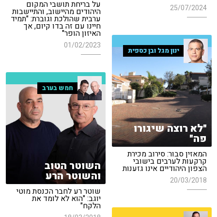
על בריחת תושבי המקום
25/07/2024
היהודים מהיישוב, והתיישבות
ערבית שהולכת וגוברת: "תמיד
חיינו עם זה בדו קיום, אך
האיזון הופר"
01/02/2023
ינון מגל ובן כספית
חמש בערב
"לא רוצה שיגורו
פה"
המאזין סבור: סירוב מכירת
קרקעות לערבים בישובי
השוטר הטוב
הצפון היהודיים אינו גזענות
והשוטר הרע
20/03/2018
שוטר רע לחבר הכנסת מוטי
יוגב: "הוא לא לומד את
הלקח"