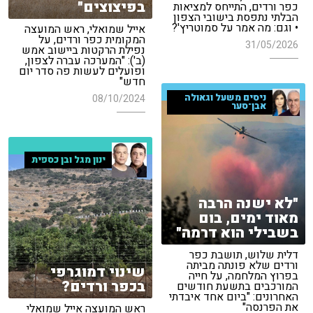
בפיצוצים"
כפר ורדים, התייחס למציאות
הבלתי נתפסת בישובי הצפון
• וגם: מה אמר על סמוטריץ'?
אייל שמואלי, ראש המועצה
המקומית כפר ורדים, על
31/05/2026
נפילת הרקטות ביישוב אמש
(ב'): "המערכה עברה לצפון,
ופועלים לעשות פה סדר יום
חדש"
ניסים משעל וגאולה
08/10/2024
אבן־סער
ינון מגל ובן כספית
"לא ישנה הרבה
מאוד ימים, בום
בשבילי הוא דרמה"
דלית שלוש, תושבת כפר
ורדים שלא פונתה מביתה
שינוי דמוגרפי
בפרוץ המלחמה, על חייה
בכפר ורדים?
המורכבים בתשעת חודשים
האחרונים: "ביום אחד איבדתי
את הפרנסה"
ראש המועצה אייל שמואלי