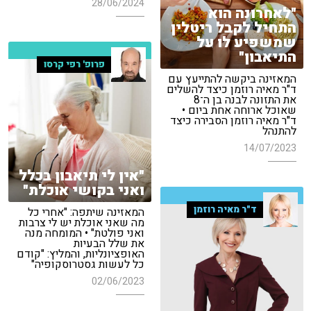
28/06/2024
"לאחרונה הוא
התחיל לקבל ריטלין
שמשפיע לו על
התיאבון"
פרופ' רפי קרסו
המאזינה ביקשה להתייעץ עם
ד"ר מאיה רוזמן כיצד להשלים
את התזונה לבנה בן ה־8
שאוכל ארוחה אחת ביום •
ד"ר מאיה רוזמן הסבירה כיצד
להתנהל
14/07/2023
"אין לי תיאבון בכלל
ואני בקושי אוכלת"
ד"ר מאיה רוזמן
המאזינה שיתפה: "אחרי כל
מה שאני אוכלת יש לי צרבות
ואני פולטת" • המומחה מנה
את שלל הבעיות
האופציונליות, והמליץ: "קודם
כל לעשות גסטרוסקופיה"
02/06/2023