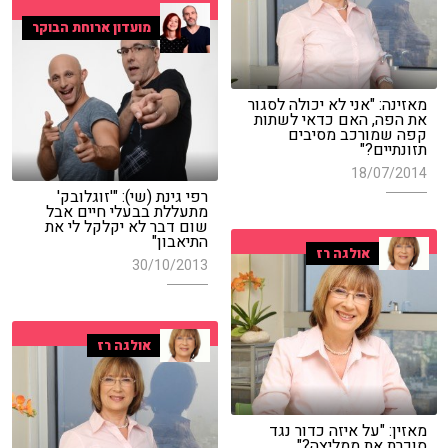
מועדון ארוחת הבוקר
מאזינה: "אני לא יכולה לסגור
את הפה, האם כדאי לשתות
קפה שמורכב מסיבים
תזונתיים?"
18/07/2014
רפי גינת (שי): "'זוגלובק'
מתעללת בבעלי חיים אבל
שום דבר לא יקלקל לי את
התיאבון"
אולגה רז
30/10/2013
אולגה רז
מאזין: "על איזה כדור נגד
סוכרת את ממליצה?"