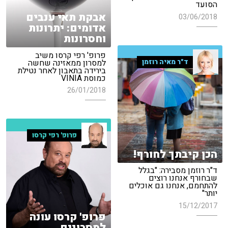
הסועד
אבקת תאי ענבים
03/06/2018
אדומים: יתרונות
וחסרונות
פרופ' רפי קרסו משיב
למסרון ממאזינה שחשה
ד"ר מאיה רוזמן
בירידה בתאבון לאחר נטילת
כמוסת VINIA
26/01/2018
פרופ' רפי קרסו
הכן קיבתך לחורף!
ד"ר רוזמן מסבירה: "בגלל
שבחורף אנחנו רוצים
להתחמם, אנחנו גם אוכלים
יותר"
15/12/2017
פרופ' קרסו עונה
למסרונים