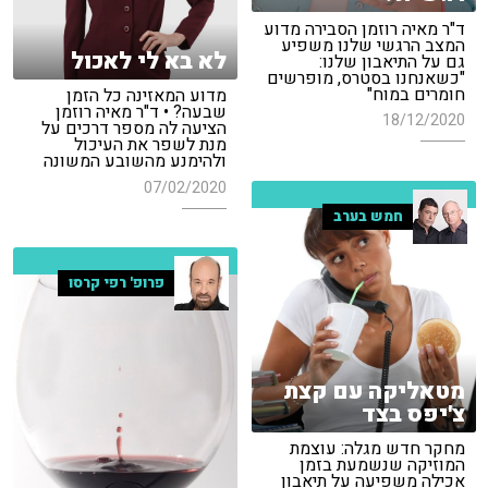
ד"ר מאיה רוזמן הסבירה מדוע
המצב הרגשי שלנו משפיע
לא בא לי לאכול
גם על התיאבון שלנו:
"כשאנחנו בסטרס, מופרשים
חומרים במוח"
מדוע המאזינה כל הזמן
שבעה? • ד"ר מאיה רוזמן
18/12/2020
הציעה לה מספר דרכים על
מנת לשפר את העיכול
ולהימנע מהשובע המשונה
07/02/2020
חמש בערב
פרופ' רפי קרסו
מטאליקה עם קצת
צ'יפס בצד
מחקר חדש מגלה: עוצמת
המוזיקה שנשמעת בזמן
אכילה משפיעה על תיאבון