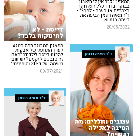
המאזין: "כבר אין לי תיאבון
בבוקר, בדרך כלל הוא חוזר
בצהריים או בערב - למה?" •
ד"ר מאיה רוזמן הביעה את
דעתה בנושא
20/05/2022
דייסה - לא
לתינוקות בלבד?
המאזין המבוגר תהה בנוגע
לערך התזונתי של אבקות
ד"ר מאיה רוזמן
להכנת דייסה לילדים: "האם
זה טוב גם לזקנים? יש שם
רשימה של כ-30 ויטמינים!"
09/07/2021
ד"ר מאיה רוזמן
עצובים וזוללים: מה
הסיבה לאכילה
רגשית?