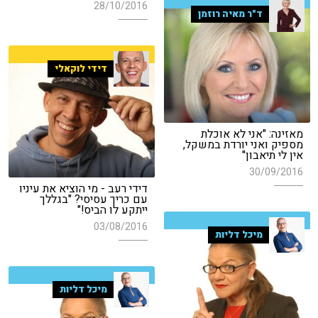
28/10/2016
ד"ר מאיה רוזמן
דידי לוקאלי
מאזינה: "אני לא אוכלת
מספיק ואני יורדת במשקל,
אין לי תיאבון"
30/09/2016
דידי רעב - מי הוציא את עיניו
עם כריך עסיסי? "בגללך
ייתקע לו הביס!"
03/08/2016
מיכל דליות
מיכל דליות