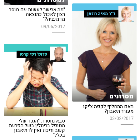
"מה אפשר לעשות עם חוסר
ד"ר מאיה רוזמן
רצון לאכול כתוצאה
מדמנציה?"
09/06/2017
פרופ' רפי קרסו
מסרונים
האם התחליף לקפה צ'יקו
מעורר תיאבון?
03/02/2017
סבא מוטרד: "הנכד שלי
מטופל בריטלין בשל הפרעת
קשב וריכוז ואין לו תיאבון
בכלל"