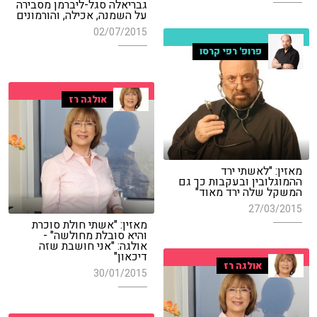
גבריאלה סגל-ליברמן מסבירה
על השמנה, אכילה, והורמונים
02/07/2015
פרופ' רפי קרסו
אולגה רז
מאזין: "לאשתי ירד
ההמוגלובין ובעקבות כך גם
המשקל שלה ירד מאוד"
27/03/2015
מאזין: "אשתי חולת סוכרת
והיא סובלת מחולשה" -
אולגה: "אני חושבת שזה
דיכאון"
אולגה רז
30/01/2015