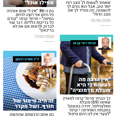
אפילו אוכל"
שאמור לעשות לך מצב רוח
יותר טוב, אבל הוא גורם לך
להשמנה, וזה מוריד לך את
בת ה-86: "אין לי שום אנרגיה.
מצב הרוח"
כל היום אני רוצה להיות
במיטה" • פרופ' קרסו: "קודם
05/06/2026
כל בדיקות כלליות. דבר שני
לבדוק ולראות אם את לא
בדיכאון"
13/02/2026
פרופ' רפי קרסו
ד"ר מאיה רוזמן
"אין הרבה מה
לעשות כי היא
סובלת מדמנציה"
כך הבהיר פרופ' קרסו למאזין
זה היה סיפור של
שאימו (69) סובלת
חורף. ושל מקרר
מאלצהיימר, וירדה במשקל
בתקופה האחרונה • קרסו:
"לצערי אין לנו היום טיפול
גם אתם הרגשתם שהחשק