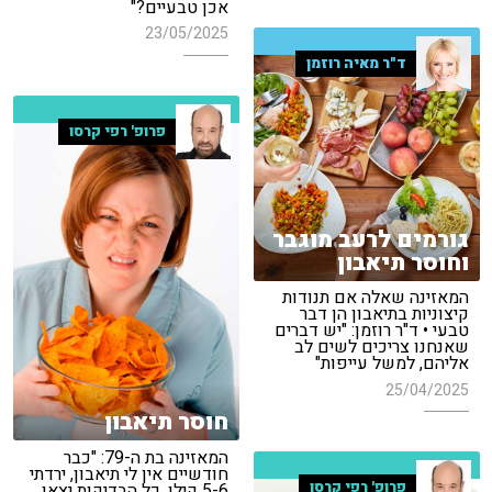
אכן טבעיים?"
23/05/2025
ד"ר מאיה רוזמן
פרופ' רפי קרסו
גורמים לרעב מוגבר
וחוסר תיאבון
המאזינה שאלה אם תנודות
קיצוניות בתיאבון הן דבר
טבעי • ד"ר רוזמן: "יש דברים
שאנחנו צריכים לשים לב
אליהם, למשל עייפות"
25/04/2025
חוסר תיאבון
המאזינה בת ה-79: "כבר
חודשיים אין לי תיאבון, ירדתי
פרופ' רפי קרסו
5-6 קילו, כל הבדיקות יצאו