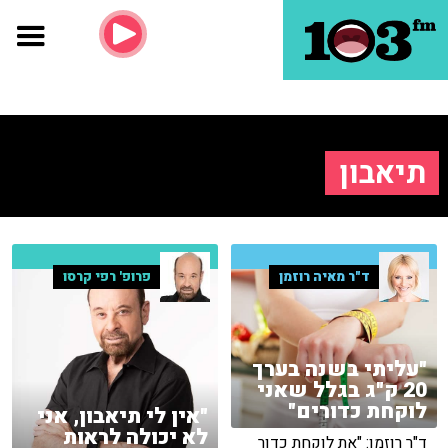
תיאבון
ד"ר מאיה רוזמן
פרופ' רפי קרסו
"עליתי בשנה בערך
20 ק"ג בגלל שאני
לוקחת כדורים"
"אין לי תיאבון, אני
לא יכולה לראות
ד"ר רוזמן: "את לוקחת כדור