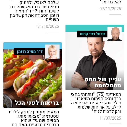
לאלצהיימר"
שלכם לאוכל, ולמתוק
ספציפית, גבר מאז שעברנו
07/11/2025
לשעון חורף? • ד"ר מאיה
רוזמן הסבירה את הקשר בין
השניים
31/10/2025
פרופ' רפי קרסו
ד"ר מאיה רוזמן
עניין של מתח
מהמלחמה
המאזינה (75): "נותחתי בחצי
ברך ומאז הניתוח התיאבון
בריאות לפני הכל
שלי שואף לאפס. אני יכולה
לדלג על ארוחות שלמות
ורק לרצות לנוח"
המאזין מעוניין לספק לילדיו
פסטרמה: "מצאתי מותג
11/07/2025
מסויים שמעיד שהוא
מרכיבים טבעיים. האם הם