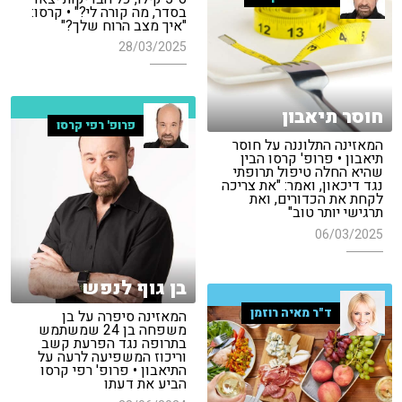
בסדר, מה קורה לי?" • קרסו:
"איך מצב הרוח שלך?"
28/03/2025
חוסר תיאבון
פרופ' רפי קרסו
המאזינה התלוננה על חוסר
תיאבון • פרופ' קרסו הבין
שהיא החלה טיפול תרופתי
נגד דיכאון, ואמר: "את צריכה
לקחת את הכדורים, ואת
תרגישי יותר טוב"
06/03/2025
בן גוף לנפש
ד"ר מאיה רוזמן
המאזינה סיפרה על בן
משפחה בן 24 שמשתמש
בתרופה נגד הפרעת קשב
וריכוז המשפיעה לרעה על
התיאבון • פרופ' רפי קרסו
הביע את דעתו