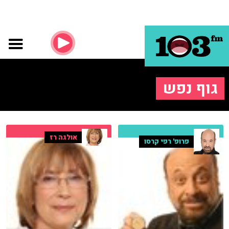
גוף נפש
אולגה רז
פרופ' רפי קרסו