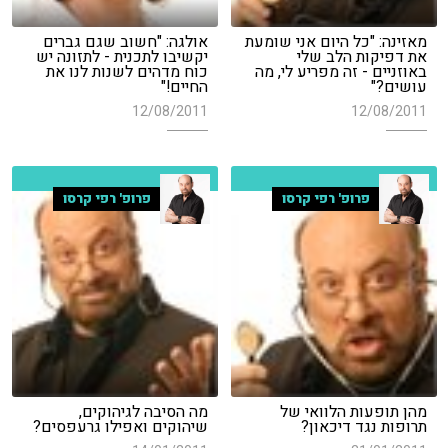
מאזינה: "כל היום אני שומעת
אולגה: "חשוב שגם גברים
את דפיקות הלב שלי
יקשיבו לתכנית - לתזונה יש
באוזניים - זה מפריע לי, מה
כוח מדהים לשנות לנו את
עושים?"
החיים!"
12/08/2011
12/08/2011
פרופ' רפי קרסו
פרופ' רפי קרסו
מהן תופעות הלוואי של
מה הסיבה לגיהוקים,
תרופות נגד דיכאון?
שיהוקים ואפילו גרעפסים?