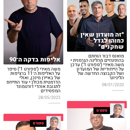
"זה מועדון שאין
כמוהו לגדל
שחקנים"
מואנס דבור הוחתם
אליפות בדקה ה־90
בהופנהיים מהליגה הגרמנית •
משה מאירי ('ספורט 1') עדכן
משה מאירי ('ספורט 1') סיפר
על הייחודיות של המועדון
על האליפות ה־11 ברציפות
ושל הקבוצה החדשה של
של באיירן מינכן, ואולי
הליגיונר
הדרמטית מכולן • עוד התייחס
08/01/2020
לתגובת אוהדי דורטמונד
המפסידים
28/05/2023
ספורט
ספורט