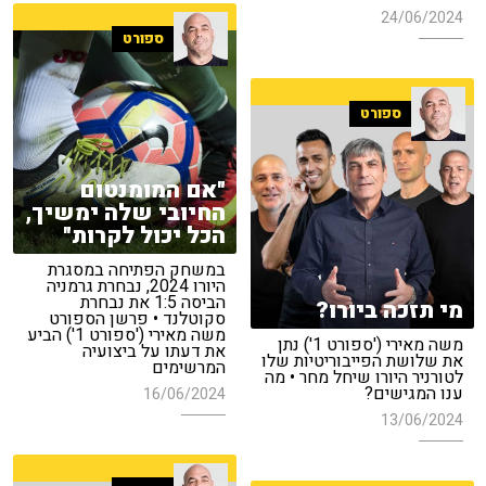
24/06/2024
ספורט
ספורט
"אם המומנטום
החיובי שלה ימשיך,
הכל יכול לקרות"
במשחק הפתיחה במסגרת
היורו 2024, נבחרת גרמניה
הביסה 1:5 את נבחרת
מי תזכה ביורו?
סקוטלנד • פרשן הספורט
משה מאירי ('ספורט 1') הביע
משה מאירי ('ספורט 1') נתן
את דעתו על ביצועיה
את שלושת הפייבוריטיות שלו
המרשימים
לטורניר היורו שיחל מחר • מה
ענו המגישים?
16/06/2024
13/06/2024