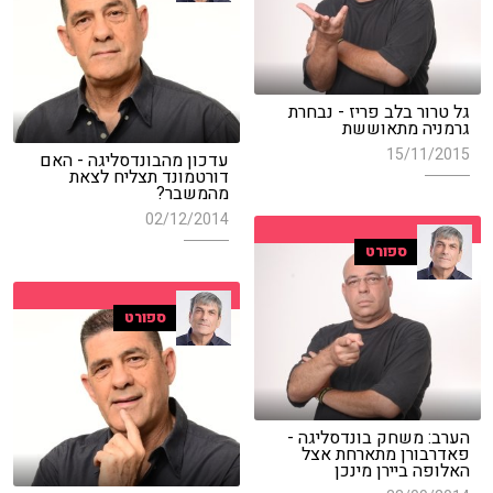
גל טרור בלב פריז - נבחרת
גרמניה מתאוששת
15/11/2015
עדכון מהבונדסליגה - האם
דורטמונד תצליח לצאת
מהמשבר?
02/12/2014
ספורט
ספורט
הערב: משחק בונדסליגה -
פאדרבורן מתארחת אצל
האלופה ביירן מינכן