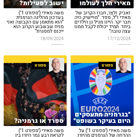
מאירי הלך לעולמו
ישוב לפעילות?
זאביק זלצר, חברו הקרוב של
משה מאירי ('ספורט 1')
מאירי ז"ל, ספד: "מויישיק היה
בעדכון מהליגה הגרמנית:
חבר יקר. היינו מגיל גן הילדים
"הוא מתאמן עם הקבוצה ואני
ביחד. תמיד יכולת לקבל ממנו
מניח שבשבוע הקרוב הוא
עצה טובה"
ייכנס למסגרת"
18/09/2024
17/12/2024
ספורט
ספורט
"בגרמניה מתעסקים
היום בעיקר בשופט"
ספרד או גרמניה?
משה מאירי ('ספורט 1') על
משה מאירי ('ספורט 1')
ההדחה של הגרמנים מהיורו:
לקראת רבע גמר היורו בין