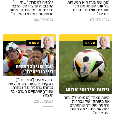
"מה שמעניין הוא הטעויות
גרמניה לספרד: "שתי
של שני השחקנים הכי
הקבוצות שיצרו הכי הרבה
חשובים שלהם - קרוס
מצבים עד עכשיו. הן פחות
ורודיגר"
מרשימות במיצוי המצבים"
04/07/2024
07/07/2024
ספורט
ספורט
"על פניו גרמניה
פייבוריטית"
משה מאירי ('ספורט 1')
בסקירה לקראת משחקה של
נבחרת גרמניה נגד נבחרת
ניתוח אירועי אמש
שווייץ שיתקיים הערב • מי
תנצח?
משה מאירי ('ספורט 1') ניתח
את משחקן של נבחרות
23/06/2024
גרמניה ושווייץ שהסתיים
בתוצאת תיקו • מה חשבו
המגישים?