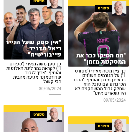
ספורט
ספורט
"אין ספק שעל הנייר
ריאל מדריד
פייבוריטית"
"הם הסיקו כבר את
המסקנות מזמן"
כך טען משה מאירי ('ספורט
1') לקראת גמר ליגת האלופות
כך ציין משה מאירי ('ספורט
והוסיף: "צריך לזכור
1') על הגורמים השונים
שדורטמונד מגיעה מהבית
בבאיירן מינכן והוסיף: "הדבר
הכי קשה"
הכי גרוע עם טוכל הוא
שחלק גדול מהשחקנים לא
30/05/2024
היו נשארים איתו"
09/05/2024
ספורט
ספורט