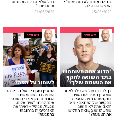
גם אם אנחנו לא מסכימים" •
ככל שלא נגדיר היא תנווט
המגיש הודה לה
אותנו יותר"
01/05/2023
15/08/2023
גיא פלג
גיא פלג
"מדוע אתה משתמש
בזכר השואה לתקף
את הטענות שלך?"
לשמור על הפה?
כך לדבריו של גיא פלג לאחר
המאזין טען כי בשל הרפורמה
שמאזין הזכיר את השיח
השפה בה משתמשים
בתקופת גרמניה הנאצית
הגורמים משני צדי המתרס
בהקשר של המחאה • גיא:
אינה לרוחו: "שיח אלים,
"האם אתה לא חושב
מגעיל, מבהיל - ראיתי את
שהשימוש בשואה מחליש
האגרסיביות ברחובות
את הטענות?"
בהפגנות"