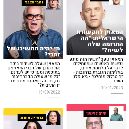
זהבי עצבני
המאזין לתקשורת
הישראלית: "מה
התרומה שלה
מי יהיה ממשיכו של
לשיח?"
זהבי?
המאזין טען: "השיח הזה פוגע
נפשית באנשים שמתחילים
המאזין שעלה לשידור ביקר
לדבר על מלחמת אחים,
את התוכן של דברי המאזינים
באלימות הגוברת ברחובות -
בתוכנית וטען כי יש לעדנם:
זה טרלול מוחלט" • גיא פלג
"כל מי שעולה מדבר דיבור
השיב
גס, זה מה שאנחנו מחנכים -
זו התרבות?"
10/01/2023
15/09/2022
חיים לוינסון
בראייה אחרת