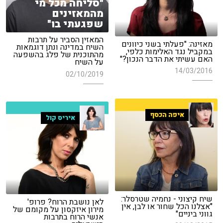
"סליחה מכל מי
מהמאזינים
שפגעתי בו"
המאזין הסביר על תרבות
מאזינה: "פעלתי בשני כיוונים
השיח במדינה ונתן דוגמאות
במקביל נגד האלימות כלפי,
מהתוכנית של פלג בהשפעה
האם עשיתי את הדבר הנכון?"
על השיח
14/03/2016
02/10/2019
איפה הכסף
איריס קול
שיח קיצוני - נחמיה שטרסלר:
לאן נושבת הרוח? פרופ'
"אצלנו הכל שחור או לבן, אין
מירון איזקסון על מקומם של
גווני ביניים"
אנשי הרוח בתרבות