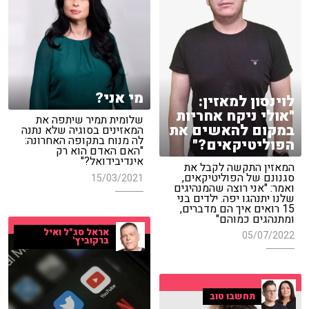
מי אני?
לוינסון למאזין:
"אולי ניקח אחריות
שלומית תמיר שיתפה את
במקום להאשים את
המאזינים בסוגיה שלא נתנה
לה מנוח בתקופה האחרונה:
הפוליטיקאים?"
"האם האדם הוא רק
אינדיבידואל?"
המאזין התקשה לקבל את
סגנונם של הפוליטיקאים,
15/03/2021
ואמר: "אני רוצה שהמנהיגים
שלנו יתנהגו יפה. ילדים בני
15 רואים איך הם מדברים,
ומתנהגים כמוהם"
אראל סג"ל ואיל
05/07/2022
ברקוביץ'
תחשבו טוב