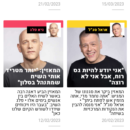
21/02/2023
15/03/2023
אראל סג"ל
גיא פלג
"אני יודע להיות גס
המאזין: "יותר מטריד
רוח, אבל אני לא
אותי השיח
רוצה"
שמתנהל בסלון"
המאזין ביקר את סגנונו של
המאזין הביע דאגה רבה
המגיש: "אתה נחמד מדי, אתה
באשר לשיח האלים בין
מזמין אש לפתח ביתך" •
אנשים בימים אלו • פלג
אראל סג"ל: "אני מנסה להבין
השיב: "בעבר היו ויכוחים
את הנקודות המרכזיות
שירדו לשורש הקיום שלנו
בשיחה"
כאן"
12/02/2023
20/02/2023