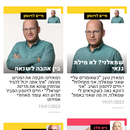
חיים לוינסון
חיים לוינסון
שמאלני? לא מילת
גנאי
בין אהבה לשנאה
המאזין טען: "כשאומרים עליי
המאזינה תקפה את המגיש
שאני שמאלני, אני מתחלחל"
ותהתה: "איך אתה יכול להגיד
• חיים לוינסון השיב: "אני
שהימין שונא את מדינת
דווקא גאה כשקוראים לי
ישראל?" • חיים לוינסון הסביר
שמאלני, זה מה שאני באמת"
מדוע הוא עומד מאחורי
אמירתו
19/01/2023
19/01/2023
גיא פלג