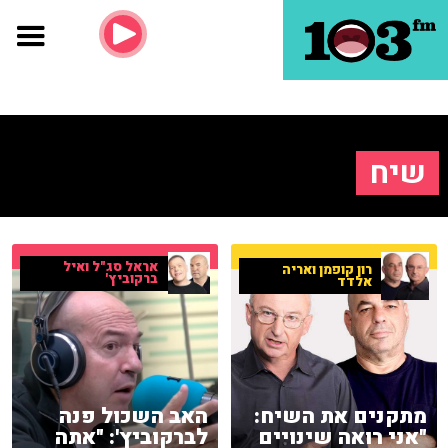
שיח
אראל סג"ל ואיל
רון קופמן ואריה
ברקוביץ'
אלדד
מתקנים את השיח:
האב השכול פנה
"אני רואה שינויים
לברקוביץ': "אתה