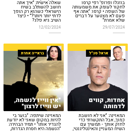
בוזגלו ופרופ' רפי קרסו
שאלה אישית: "איך אתה
לחקור לעומק את משמעותה
חושב להשתלב בשיח
של השפה • קרסו: "אתה אף
הישראלי כשהוא רק הופך
פעם לא מצטער על דברים
לדתי יותר ויותר?" • כיצד
שלא אמרת"
השיב גיא פלג?
12/02/2024
29/07/2024
אראל סג"ל
בראייה אחרת
אחדות, קווים
"אין ווייז לנשמה,
לדמותה
יש ווייז לרצון"
המאזינה: "אני לא חושבת
המאזינה שיתפה: "בוער בי
כמוך, אבל התקשרתי כדי
להיות במקום שאני לא יודעת
לחזק אותך - תמשיך עם
להגדיר אותו" • תמיר הבהירה:
השיח המעניין והאינטליגנטי,
"הנשמה היא חסרת הגדרות,