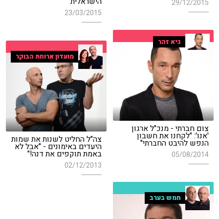
הישראלית
29/12/2015
23/03/2015
גיא זהר
מועדון ארוחת הבוקר
צום חברתי - מנכ"ל ארגון
'אנו': "לקחנו את חשבון
צה"ל החליט לשנות את שמות
הנפש להיבט החברתי"
היעדים באימונים - "אבל לא
באמת תוקפים את דנה!"
05/08/2014
02/12/2013
חמש בערב