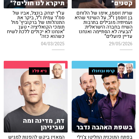
קטנים"
תיקרא לנו חולים?"
שרית זוסמן, אימו של הלוחם
עו"ד יצחק בונצל, אביו של
בן זוסמן ז"ל, על השינוי שהיא
סמ"ר עמית ז"ל, ביקר את
ועמיתיה מובילים בתרבות
התנהלותו של ברקוביץ' מול
השיח בחברה הישראלית:
תומכי הקואליציה • טען:
"הבעיה לא הסתיימה ואנחנו
"אנחנו לא יכולים ללכת לשיח
עדיין פועלים"
כשהוא כזה"
04/03/2025
29/05/2026
קרסו ובוזגלו
גיא פלג
דת, מדינה ומה
בשפת האהבה נדבר
שביניהן
בפתח התוכנית החליטו צ'רלי
המאזין ביקש להפנות למגיש