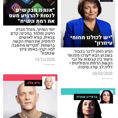
"אנחנו מבקשים
לנסות להרגיע מעט
את רמת השיח"
יוסי הומינר, מנהל חברת
הייטק ומלמד במכינה קדם
"יש לכולנו תחומי
צבאית, קורא לאנשים
להפסיק את השיח הקשה
עיוורון"
ברשתות: "תקדיש מחשבה
למה יקרה באותו ציוץ
הגיע הזמן לדבר בכבוד:
שכתבת"
בשבוע הבא ייערכו מפגשי
גישור בין קבוצות על גבי
14/12/2020
הקשת הדתית והפוליטית •
דליה לב שדה סיפרה
09/02/2020
גיא פלג
בראייה אחרת