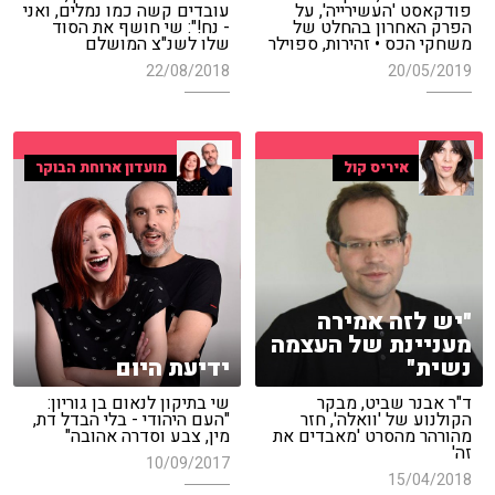
פודקאסט 'העשירייה', על
עובדים קשה כמו נמלים, ואני
הפרק האחרון בהחלט של
- נח!": שי חושף את הסוד
משחקי הכס • זהירות, ספוילר
שלו לשנ"צ המושלם
22/08/2018
20/05/2019
איריס קול
מועדון ארוחת הבוקר
"יש לזה אמירה
מעניינת של העצמה
נשית"
ידיעת היום
ד"ר אבנר שביט, מבקר
שי בתיקון לנאום בן גוריון:
הקולנוע של 'וואלה', חזר
"העם היהודי - בלי הבדל דת,
מהורהר מהסרט 'מאבדים את
מין, צבע וסדרה אהובה"
זה'
10/09/2017
15/04/2018