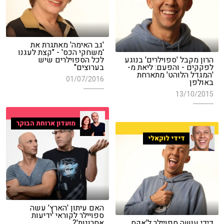
'גב האימה' מאתגרת את
'משחקי הכס' - "קצת לעגנו
הרון מקבל 'ספוילרים' בנוגע
לכל הספוילרים שיש
לפקקים - והפעם: ליאת מ-
בערוצים"
'המגדל הלוהט' מתארחת
01/07/2016
באולפן
13/10/2015
מועדון ארוחת הבוקר
דידי לוקאלי
האם עיתון 'הארץ' עשה
ספויילר לקוראי 'ידיעות
דידי עושה ספויילר ל'אקס
אחרונות'?