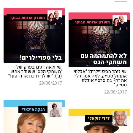
מועדון ארוחת הבוקר
מועדון ארוחת הבוקר
לא להתמהמה עם
בלי ספויילרים!
משחקי הכס
שי ולאה דנים בפרק של
שי נזהר מספויילרים: "אכלתי
'משחקי הכס' ששודר אמש
אתמול סטייק. למה אמרת לי
(ב'): "יש לך דרכון או דרקון?"
את זה? גם סרסיי אוכלת
29/08/2017
סטייק"
22/08/2017
רבקה מיכאלי
דידי לוקאלי