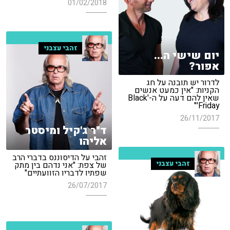
01/02/2018
זהבי עצבני
יום שישי ה...
אפור?
לדרור יש תובנה על חג
הקניות: "אין כמעט אנשים
שאין להם דעה על ה-'Black
Friday'"
26/11/2017
ד"ר ג'קיל ומיסטר
אליהו
זהבי על הדיסוננס בדברי הרב
זהבי עצבני
של צפת: "אני נדהם בין מתק
שפתיו לדבריו הזוועתיים"
26/07/2017