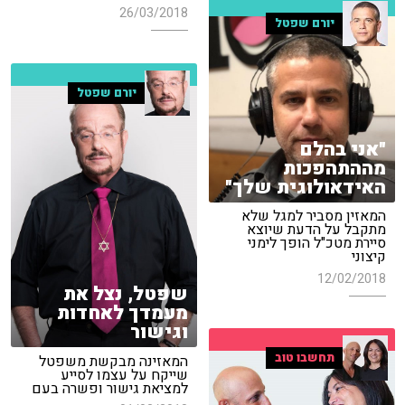
26/03/2018
יורם שפטל
יורם שפטל
"אני בהלם
מההתהפכות
האידאולוגית שלך"
המאזין מסביר למגל שלא
מתקבל על הדעת שיוצא
סיירת מטכ"ל הופך לימני
קיצוני
12/02/2018
שפטל, נצל את
מעמדך לאחדות
וגישור
תחשבו טוב
המאזינה מבקשת משפטל
שייקח על עצמו לסייע
למציאת גישור ופשרה בעם