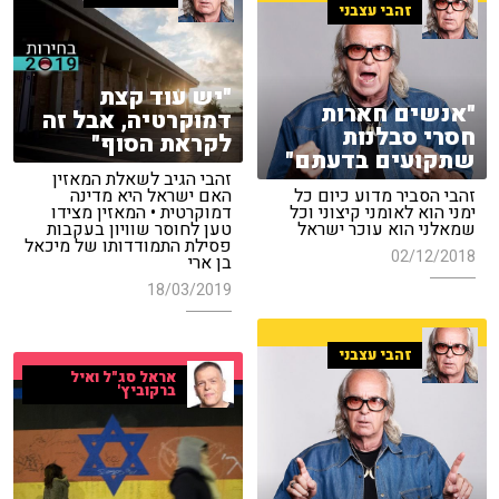
זהבי עצבני
"יש עוד קצת
"אנשים חארות
דמוקרטיה, אבל זה
חסרי סבלנות
לקראת הסוף"
שתקועים בדעתם"
זהבי הגיב לשאלת המאזין
זהבי הסביר מדוע כיום כל
האם ישראל היא מדינה
ימני הוא לאומני קיצוני וכל
דמוקרטית • המאזין מצידו
שמאלני הוא עוכר ישראל
טען לחוסר שוויון בעקבות
פסילת התמודדותו של מיכאל
02/12/2018
בן ארי
18/03/2019
זהבי עצבני
אראל סג"ל ואיל
ברקוביץ'