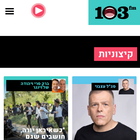
קיצוניות
ברק סרי ויהודה
סג"ל עצבני
שלזינגר
"כשאיראן יורה,
חושבים שגם