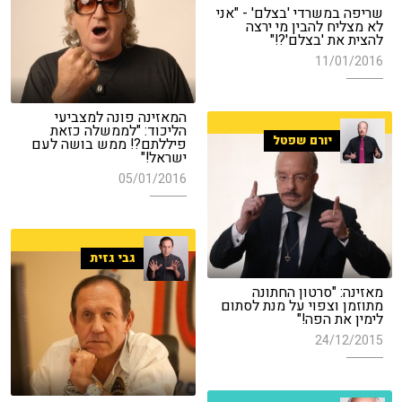
שריפה במשרדי 'בצלם' - "אני
לא מצליח להבין מי ירצה
להצית את 'בצלם'?!"
11/01/2016
המאזינה פונה למצביעי
הליכוד: "לממשלה כזאת
יורם שפטל
פיללתם?! ממש בושה לעם
ישראל!"
05/01/2016
גבי גזית
מאזינה: "סרטון החתונה
מתוזמן וצפוי על מנת לסתום
לימין את הפה!"
24/12/2015