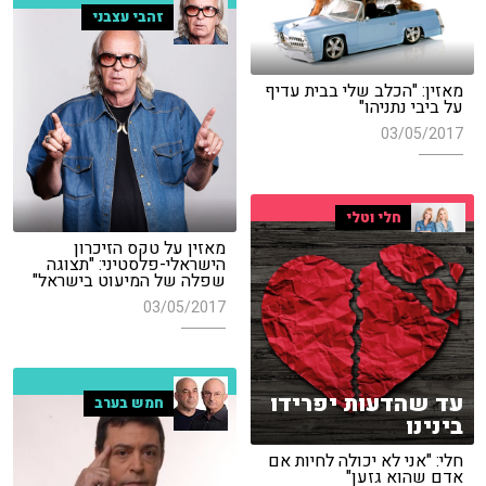
זהבי עצבני
מאזין: "הכלב שלי בבית עדיף
על ביבי נתניהו"
03/05/2017
חלי וטלי
מאזין על טקס הזיכרון
הישראלי-פלסטיני: "תצוגה
שפלה של המיעוט בישראל"
03/05/2017
עד שהדעות יפרידו
חמש בערב
בינינו
חלי: "אני לא יכולה לחיות אם
אדם שהוא גזען"