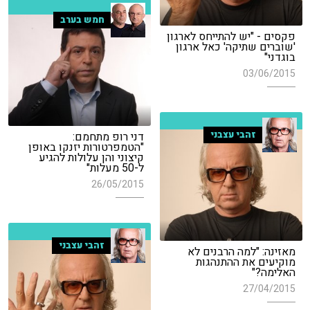
חמש בערב
פקסים - "יש להתייחס לארגון
'שוברים שתיקה' כאל ארגון
בוגדני"
03/06/2015
זהבי עצבני
דני רופ מתחמם:
"הטמפרטורות יזנקו באופן
קיצוני והן עלולות להגיע
ל-50 מעלות"
26/05/2015
זהבי עצבני
מאזינה: "למה הרבנים לא
מוקיעים את ההתנהגות
האלימה?"
27/04/2015