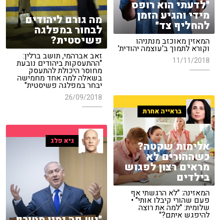
"לדעתי הוא רופס
מידי והגיע הזמן
מה גורם ליהודים
להחליף צד"
לבחור במפלגה
פשיסטית?
המאזין מאוכזב מנתניהו
וקורא לתמוך ב'עוצמה יהודית'
זאב אברהמי, תושב ברלין:
11/11/2018
"ההתעסקות ביהודים נובעת
מחוסר היכולת להתעסק
בשאלה למה אחד מחמישה
יבחר במפלגה פשיסטית"
26/09/2018
בראייה אחרת
גיא פלג
אלימות שקטה?
כשההורים לא
מראים רצון לפגוש
בילדים
המאזינה: "לא הרגשתי אף
פעם שהורי קיבלו אותי" •
שלומית: "למה את רוצה
להיפגש איתם?"
"יש פה ימין מטורף