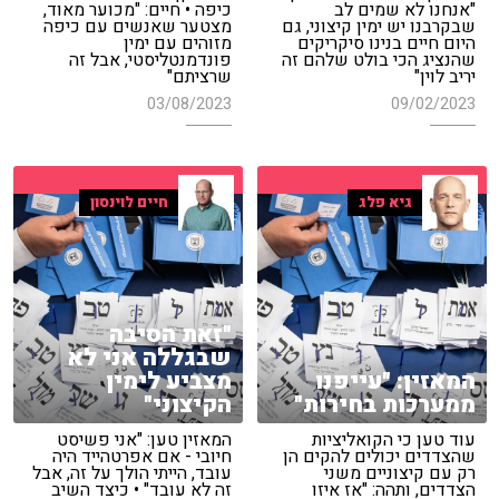
"אנחנו לא שמים לב
כיפה • חיים: "מכוער מאוד,
שבקרבנו יש ימין קיצוני, גם
מצטער שאנשים עם כיפה
היום חיים בנינו סיקריקים
מזוהים עם ימין
שהנציג הכי בולט שלהם זה
פונדמנטליסטי, אבל זה
יריב לוין"
שרציתם"
03/08/2023
09/02/2023
גיא פלג
חיים לוינסון
"זאת הסיבה
שבגללה אני לא
המאזין: "עייפנו
מצביע לימין
ממערכות בחירות"
הקיצוני"
עוד טען כי הקואליציות
המאזין טען: "אני פשיסט
שהצדדים יכולים להקים הן
חיובי - אם אפרטהייד היה
רק עם קיצוניים משני
עובד, הייתי הולך על זה, אבל
הצדדים, ותהה: "אז איזו
זה לא עובד" • כיצד השיב