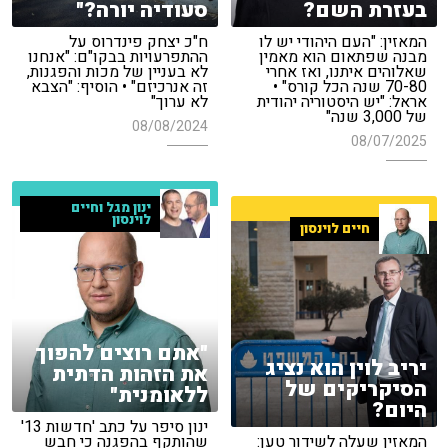
בעזרת השם?
סעודיה יורה?"
המאזין: "העם היהודי יש לו
ח"כ יצחק פינדרוס על
מבנה שפתאום הוא מאמין
ההתפרעויות בבקו"ם: "אנחנו
שאלוהים איתנו, ואז אחרי
לא בעניין של מכות והפגנות,
70-80 שנה הכל קורס" •
זה אנרכיזם" • הוסיף: "הצבא
אראל: "יש היסטוריה יהודית
לא ערוך"
של 3,000 שנה"
08/08/2024
08/07/2025
ינון מגל וחיים
לוינסון
חיים לוינסון
"אתם רוצים להפוך
יריב לוין הוא נציג
את הזהות הדתית
הסיקריקים של
ללאומנית"
היום?
ינון סיפר על כתב 'חדשות 13'
המאזין שעלה לשידור טען:
שהותקף בהפגנה כי חבש