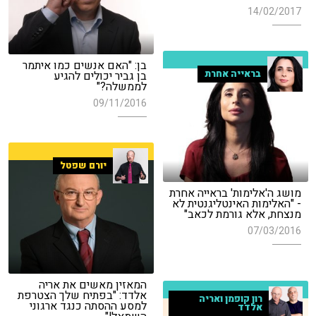
14/02/2017
בן: "האם אנשים כמו איתמר
בראייה אחרת
בן גביר יכולים להגיע
לממשלה?"
09/11/2016
יורם שפטל
מושג ה'אלימות' בראייה אחרת
- "האלימות האינטליגנטית לא
מנצחת, אלא גורמת לכאב"
07/03/2016
המאזין מאשים את אריה
אלדד: "בפתיח שלך הצטרפת
רון קופמן ואריה
למסע ההסתה כנגד ארגוני
אלדד