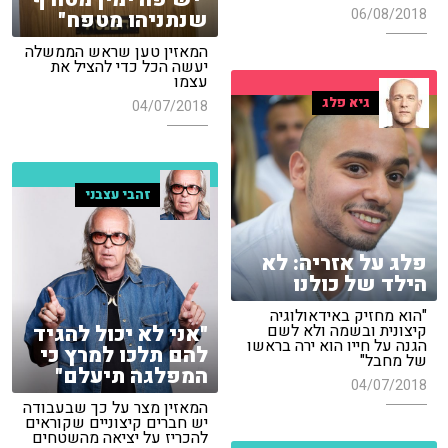
06/08/2018
שנתניהו מטפח"
המאזין טען שראש הממשלה
יעשה הכל כדי להציל את
עצמו
גיא פלג
04/07/2018
זהבי עצבני
פלג על אזריה: לא
הילד של כולנו
"הוא מחזיק באידאולוגיה
"אני לא יכול להגיד
קיצונית ובשמה ולא לשם
הגנה על חייו הוא ירה בראשו
להם תלכו למרץ כי
של מחבל"
המפלגה תיעלם"
04/07/2018
המאזין מצר על כך שבעבודה
יש חברים קיצוניים שקוראים
להכריז על יציאה מהשטחים