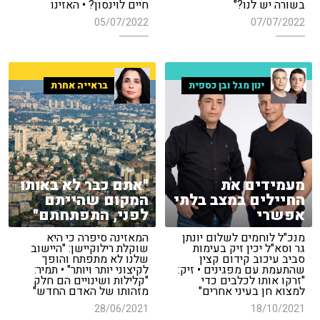
בשורה יש לנו?"
חיים לוינסון? • האזינו
05/07/2022
07/07/2022
ינון מגל ובן כספית
בראייה אחרת
מעמידים את
"אתם כבר לא באותו
החיילים במצב בלתי
המקום שהייתם
אפשרי
לפני, התפתחתם"
מנכ"ל לוחמים לשלום יונתן
המאזינה סיפרה כי היא
גר וסא"ל יכין זיק בעימות
שוקלת רילוקיישן: "היישוב
סביב עיכוב קידום קצין
שלנו לא מתפתח והופך
שהתעמת עם מפגינים • זיק:
לקיצוני יותר ויותר" • תמיר:
"זרקו אותו לכלבים כדי
"קלילות ושינויים הם חלק
למצוא חן בעיני אחרים"
מזהותו של האדם החדש"
28/06/2021
18/10/2021