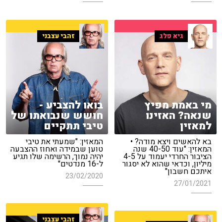
גיא פלג
זהבי עצבני
מי באמת מפיץ
בואו להצביע -
שנאה? האזינו
חושש שנבואתו של
למאזין
טיבי תתקיים
בא להאשים ויצא מודה? •
המאזין: "שמעתי את טיבי
המאזין: "עוד 40-50 שנה
טוען שבמידה ואחוז ההצבעה
הציבור החרדי יעמוד על 4-5
יהיה נמוך, הרשימה שלו תגיע
מיליון, וכדאי שהוא לא יסגור
ל-16 מנדטים"
איתכם חשבון"
23/02/2020
27/01/2021
זהבי עצבני