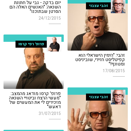
יום בדקה - גבי על חתונת
זהבי עצבני
השנאה: "האנשים האלה הם
הסרטן שבתוכנו"
24/12/2015
פרופ' רפי קרסו
זהבי: "הימין הישראלי הוא
קפיטליסט חזירי, שוביניסט
ומטונף!"
17/08/2015
פרופ' קרסו מודאג מהמצב:
זהבי עצבני
"מעשי הרצח וביטויי השנאה
מזכירים לי את המעשים של
דאעש"
31/07/2015