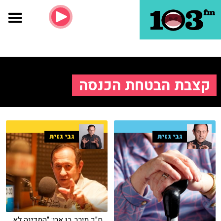
קצבת הבטחת הכנסה
גבי גזית
גבי גזית
ח"כ מירב בן ארי: "המדינה לא