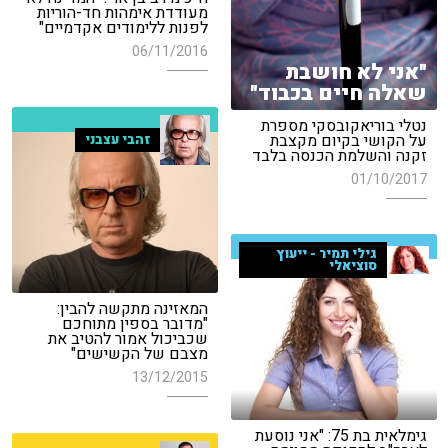
מעודדת אימהות חד-הוריות
לפנות ללימודים אקדמיים"
06/11/2016
"אני לא חושבת
שאלה חיים בכבוד"
נטלי בוריאקובסקי מספרת
על הקושי בקיום מקצבת
זהבי עצבני
זקנה והשלמת הכנסה בלבד
01/10/2017
גילי תמיר - ייעוץ
סוציאלי
המאזינה מתקשה להבין:
"מדובר בספין מתוחכם
שכביכול אמור להטיב את
מצבם של הקשישים"
13/12/2015
גימלאית בת 75: "אני נוסעת