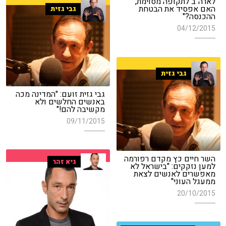
לארה"ב לתקופה מסוימת,
האם אפסיד את הבטחת
גבי גזית
ההכנסה?"
04/12/2015
גבי גזית
גבי גזית זועם: "המדינה מכה
באנשים החלשים ולא
מקשיבה להם!"
09/11/2015
השר חיים כץ מקדם רפורמה
גיא זהר
למען נזקקים: "בישראל לא
מאפשרים לאנשים לצאת
ממעגל העוני"
20/10/2015