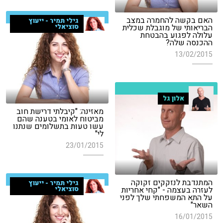
האם בקשה להחמרה במצב
גילי תמיר - ייעוץ
הבריאותי של מוגבלת שכלית
סוציאלי
עלולה לפגוע בהבטחת
ההכנסה שלה?
13/02/2015
אלון גל
מאזינה: "קיבלתי דרישת חוב
מביטוח לאומי בטענה שהם
עשו טעות בתשלומים שנתנו
לי"
23/01/2015
המתנדבת לנזקקים זקוקה
גילי תמיר - ייעוץ
לעזרה בעצמה - "קחי אחריות
סוציאלי
על התא המשפחתי שלך לפני
השאר"
16/01/2015