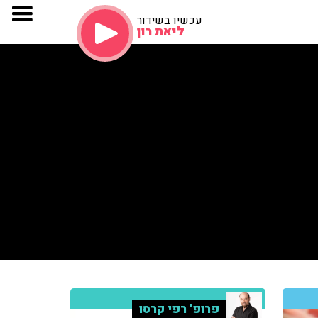
עכשיו בשידור
ליאת רון
פרופ' רפי קרסו