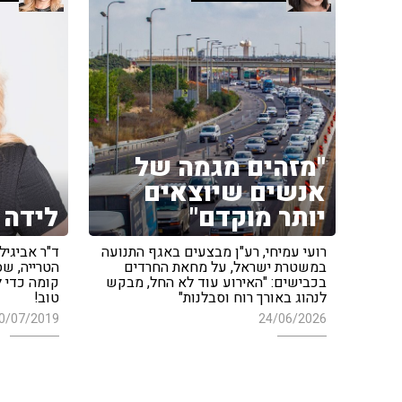
"מזהים מגמה של
אנשים שיוצאים
יותר מוקדם"
לידה 
רועי עמיחי, רע"ן מבצעים באגף התנועה
ד"ר אביגיל
במשטרת ישראל, על מחאת החרדים
הטרייה, ש
בכבישים: "האירוע עוד לא החל, מבקש
קומה כדי ל
לנהוג באורך רוח וסבלנות"
טוב!
0/07/2019
24/06/2026