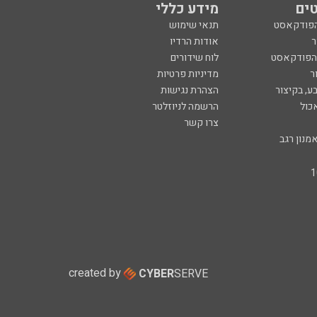
ים
מידע כללי
הפודקאסט
תנאי שימוש
ר
אודות הרדיו
 הפודקאסט
לוח שידורים
ר
מדיניות פרטיות
ע, בקיצור
הצהרת נגישות
כול
הרשמה לניוזלטר
צרו קשר
מנון רגב
created by
CYBER
SERVE