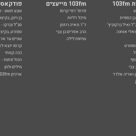
103
103fm מייעצים
פודקאסט
ע
פרופ' רפי קרסו
שבע תשע - 
ובן כספית
מיכל דליות
בן וינון, בקיצו
ל ואיל ברקוביץ'
ד"ר מאיה רוזמן
סג"ל וברקו -
ואלי אוחנה
הרב אפרים בן צבי
ספורט, בקיצו
שיחות לילה
שניים עד ארב
ספורט
קרסו יוצא לא
ל
ככה קמתי
סף
הכול פתוח - א
 צבי
מילים ולחן
ן ואריה אלדד
ארכיון 103fm