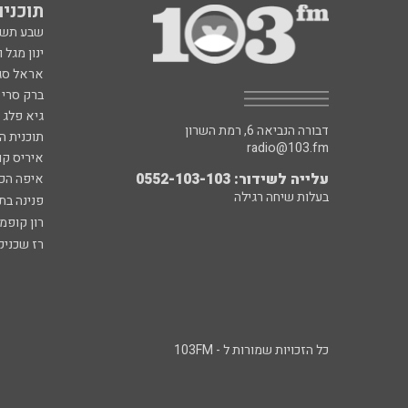
תוכניות fm
שבע תש
ינון מגל 
אראל סג"
ברק סרי 
גיא פלג
דבורה הנביאה 6, רמת השרון
תוכנית ה
radio@103.fm
איריס קו
עלייה לשידור: 0552-103-103
איפה הכ
בעלות שיחה רגילה
פנינה בת
רון קופמ
רז שכניק
כל הזכויות שמורות ל - 103FM