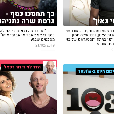
כך תחסכו כסף -
 גאון"
גרסת שרה נתניהו
 התפעמו מה'חוקים' ששבר שי
דרור: "מדובר פה בגאונות - אני לא
גנת הצנון, וגם: אילה חסון
כסף כי אני אאבד או אבזבז אותו" 
תנו במתח והסטנדאפ של בני
מסכמים שבוע
כמים שבוע
21/02/2019
0
הדר לוי ודרור רפאל
כום היום ב-103fm