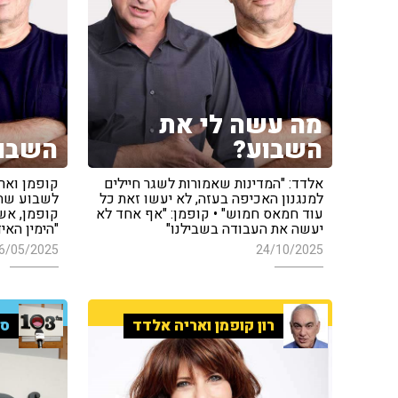
מה עשה לי את
השבוע?
השבו
אלדד: "המדינות שאמורות לשגר חיילים
קופמן ואר
למנגנון האכיפה בעזה, לא יעשו זאת כל
לשבוע שחל
עוד חמאס חמוש" • קופמן: "אף אחד לא
קופמן, אש
יעשה את העבודה בשבילנו"
"הימין האי
6/05/2025
24/10/2025
רון קופמן ואריה אלדד
סי