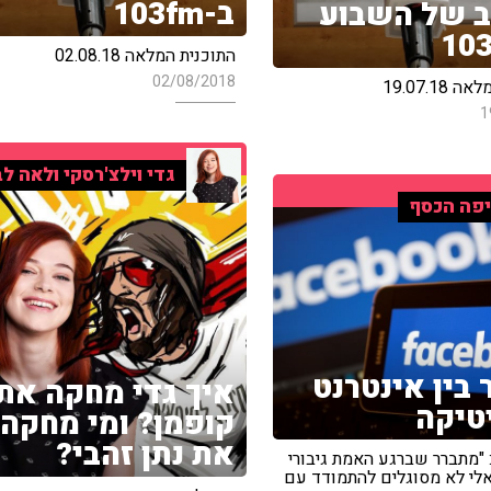
ב-103fm
 של השבוע
התוכנית המלאה 02.08.18
02/08/2018
19.07.18
1
גדי וילצ'רסקי ולאה לב
פה הכסף
בין אינטרנט
איך גדי מחקה את
טיקה
קופמן? ומי מחקה
את נתן זהבי?
: "מתברר שברגע האמת גיבורי
אלי לא מסוגלים להתמודד עם