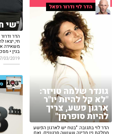
הדר לוי ודרור רפאל
"שי חי
הדר ודרור
חי, יצאו לה
משאירה או
בגין • מס
7/03/2019
סי
גונדר שלמה טויזר:
"לא קל להיות יו"ר
ארגון פשע, צריך
להיות סופרמן"
הדר לוי בתגובה: "בטח יש לארגון הפשע
מחלקת ניו מדינה שעושה סרטונים, ואם