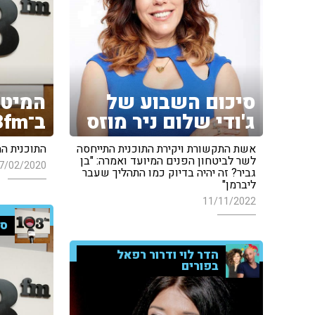
סיכום השבוע של
המיטב
ג'ודי שלום ניר מוזס
ב־103fm
אשת התקשורת ויקירת התוכנית התייחסה
התוכנית המלאה 
לשר לביטחון הפנים המיועד ואמרה: "בן
7/02/2020
גביר? זה יהיה בדיוק כמו התהליך שעבר
ליברמן"
11/11/2022
סי
הדר לוי ודרור רפאל
בפורים