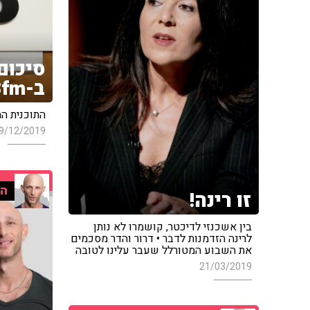
סיכום
ב-103fm
התוכנית המלאה 
9/12/2019
הד
זו רינה!
בין אשכנזי לדיכטר, קושמרו לא נותן
לרינה הזדמנות לדבר • דרור והדר מסכמים
את השבוע המטורלל שעבר עלינו לטובה
21/03/2019