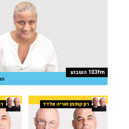
103fm השבוע
התו
רון קופמן ואריה אלדד
רו