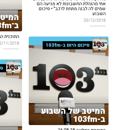
אתי מהנהלת החשבונות לא מגיעה הם
שמים לה לבנה מתחת לרכב" • סיכום
השבוע
המיטב
20/12/2018
ב־103fm
התוכנית המלאה 
2/11/2018
סיכום היום ב-103fm
סי
המיטב של השבוע
ב-103fm