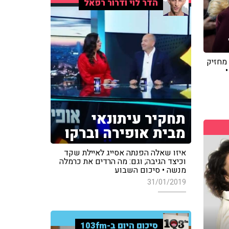
הדר לוי ודרור רפאל
 מחזיק
•
תחקיר עיתונאי
מבית אופירה וברקו
איזו שאלה הפנתה אסייג לאיילת שקד
וכיצד הגיבה; וגם: מה הרדים את כרמלה
מנשה • סיכום השבוע
31/01/2019
סיכום היום ב-103fm