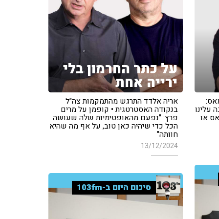
על כתר החרמון בלי
ירייה אחת
אס:
אריה אלדד התרגש מהתמקמות צה"ל
ה עלינו
בנקודה האסטרטגית • קופמן על מרים
ס או
פרץ: "נפעם מהאופטימיות שלה שעושה
הכל כדי שיהיה כאן טוב, על אף מה שהיא
חוותה"
13/12/2024
סיכום היום ב-103fm