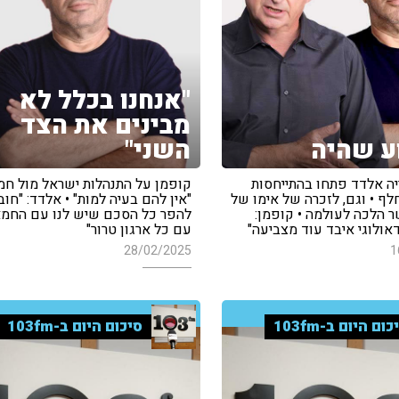
"אנחנו בכלל לא
מבינים את הצד
ע שהיה
השני"
יה אלדד פתחו בהתייחסות
קופמן על התנהלות ישראל מול חמ
ף • וגם, לזכרה של אימו של
"אין להם בעיה למות" • אלדד: "חוב
ר הלכה לעולמה • קופמן:
להפר כל הסכם שיש לנו עם החמא
דאולוגי איבד עוד מצביעה"
עם כל ארגון טרור"
28/02/2025
1
כום היום ב-103fm
סיכום היום ב-103fm