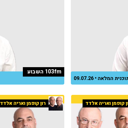
103fm השבוע
כנית המלאה • 09.07.26
ן קופמן ואריה אלדד
רון קופמן ואריה אלדד