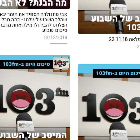
מה הבנת? לא הבנ
אבי סינגולדה הספיד את הזמר יגא
 של השבוע
שהלך השבוע לעולמו • כמה חבל 
הצלחנו להבין ולו מילה אחת מדבריו
סיכום שבוע
13/12/2018
22.11.18
2
סיכום היום ב-103fm
כום היום ב-103fm
המיטב של השבוע