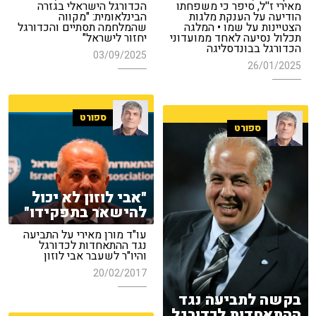
מאירי ז''ל, סיפר כי משפחתו
הכדורגל הישראלי בגזרה
הודיעה על הענקת מלגות
הבינלאומית: "מקווה
הצטיינות על שמו • המלגה
שהמלחמה תסתיים והכדורגל
תכלול נסיעה לאחד ממועדוני
יחזור לישראל"
הכדורגל בבונדסליגה
03/09/2025
26/01/2025
ספורט
ספורט
"אבי לוזון לא יכול
להישאר בתפקידו"
עו"ד מורן מאירי על התביעה
נגד ההתאחדות לכדורגל
והיו"ר לשעבר אבי לוזון
20/02/2017
בקשה לתביעה נגד
ההתאחדות לכדורגל