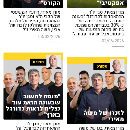
אפקטיבי"
הקורס"
מורן מאירי, סגן יו"ר
מורן מאירי, היועץ המשפטי
ההתאחדות לכדורגל: "בעונה
של מכבי ת''א וסגן יו''ר
שעברה נרשמה ירידה של
ההתאחדות, סיפר על מלגות
כ-30% בעבירות המשמעת.
המצוינות שחולקו לזכרו של
גם יש פחות תופעות של
אביו, משה מאירי ז"ל
גזענות, אבל יש עוד עבודה"
03/02/2026
02/06/2026
ספורט
ספורט
"מנסה לחשוב
שבעונה הזאת עוד
נצליח לראות כדורגל
לזכרו של משה
בארץ"
מאירי
מורן מאירי, סגן יו"ר
מורן מאירי, בנו של משה
ההתאחדות לכדורגל, על