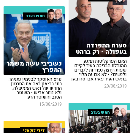
חמש בערב
סערת ההפרדה
בעפולה - רק ברהט
האם הפרקליטות תמנע
כשביבי עשה משמר
מהנהלת הבריכה בעיר לקיים
המפרץ
שעות רחצה נפרדות לגברים
ולנשים? • לא אם זה תלוי
בראש העיר פאיז אבו סהיבאן
פרס האוסקר לבנימין נתניהו:
רוני בר-און ראה את הסרטון
20/08/2019
החדש של ראש הממשלה,
ולא נותר אדיש • השוטר
הטוב והשוטר הרע
15/08/2019
חמש בערב
דידי לוקאלי