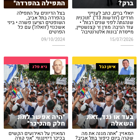
ברק?
התפילה בהפרדה"
יואלי ברים, כתב לענייני
בצל הדיונים על התפילה
חרדים ('חדשות 13'): "תוכנית
בהפרדה בתל אביב,
שנהגתה לפני שנים רבות" •
השופטים הציעו פשרה • ביני
עוד הגיבה: מורן זר קצנשטיין,
אשכנזי ('וואלה') עם כל
מייסדת 'בונות אלטרנטיבה'
הפרטים
09/10/2024
15/07/2026
איתן כבל
גיא פלג
בעד או נגד, זאת
"היה אפשר לתת
השאלה
חלק מהכיכר"
המאזין: "אתה מגנה את מה
המאזין על האירועים הקשים
שקרה ביום כיפור בתל אביב?
בכיכר דיזינגוף: "אני קורה