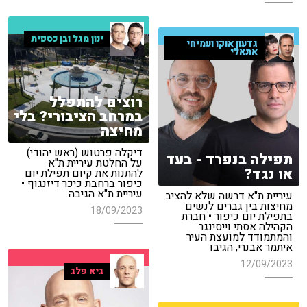
ינון מגל ובן כספית
גדעון אוקו ועמיחי
אתאלי
רוצים להתפלל
במרחב הציבורי? בלי
מחיצה
דיקלה פרטוש (ראש יהודי)
תפילה בנפרד - בעד
על החלטת עיריית ת"א
או נגד?
להתנות את קיום תפילת יום
כיפור ברחבת כיכר דיזנגוף •
עיריית ת"א הגיבה
עיריית ת"א דרשה שלא להציב
מחיצות בין גברים לנשים
18/09/2023
בתפילת יום כיפור • חברת
הקהילה אסתי וייסינגר
והמתמודד למועצת העיר
איתמר אבנרי, הגיבו
12/09/2023
גיא פלג