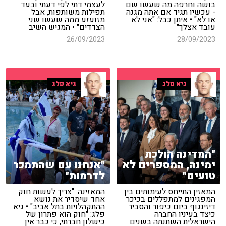
בושה וחרפה מה שעשו שם
לעצמי דתי לפי דעתי ובעד
- עכשיו תגיד אם אתה מגנה
תפילות משותפות, אבל
או לא" • איתן כבל: "אני לא
מזועזע ממה שעשו שני
עובד אצלך"
הצדדים" • המגיש השיב
26/09/2023
28/09/2023
גיא פלג
גיא פלג
"המדינה הולכת
"אנחנו עם שהתמכר
ימינה, המספרים לא
לדרמות"
טועים"
המאזינה: "צריך לעשות חוק
המאזין התייחס לעימותים בין
אחד שיסדיר את נושא
המפגינים למתפללים בכיכר
ההתקהלויות בתל אביב" • גיא
דיזינגוף ביום כיפור והסביר
פלג: "חוק הוא פתרון של
כיצד בעיניו החברה
כישלון חברתי, כי כבר אין
הישראלית השתנתה בשנים