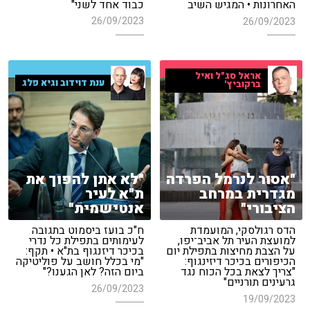
כבוד אחד לשני"
האחרונות • המגיש השיב
26/09/2023
26/09/2023
אראל סג"ל ואיל
ענת דוידוב וגיא פלג
ברקוביץ'
"אסור לנרמל הפרדה
"לא אתן להפוך את
מגדרית במרחב
ת"א לעיר
הציבורי"
אנטישמית"
הדס רגולסקי, המועמדת
ח"כ בועז ביסמוט בתגובה
למועצת העיר תל אביב־יפו,
לעימותים בתפילת כל נדרי
על הצבת מחיצות בתפילת יום
בכיכר דיזנגוף בת"א • תקף:
הכיפורים בכיכר דיזינגוף:
"מי בכלל חושב על פוליטיקה
"צריך לצאת בכל הכוח נגד
ביום הזה? לאן הגענו?"
גרעינים תורניים"
26/09/2023
19/09/2023