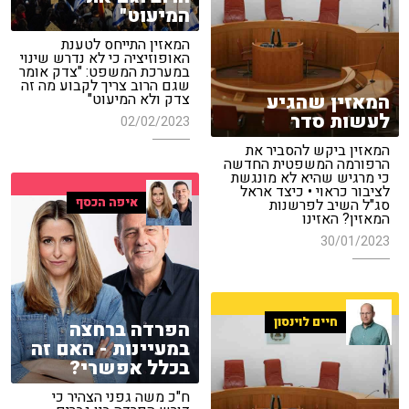
המיעוט"
המאזין התייחס לטענת
האופוזיציה כי לא נדרש שינוי
במערכת המשפט: "צדק אומר
שגם הרוב צריך לקבוע מה זה
המאזין שהגיע
צדק ולא המיעוט"
לעשות סדר
02/02/2023
המאזין ביקש להסביר את
הרפורמה המשפטית החדשה
כי מרגיש שהיא לא מונגשת
לציבור כראוי • כיצד אראל
איפה הכסף
סג"ל השיב לפרשנות
המאזין? האזינו
30/01/2023
חיים לוינסון
הפרדה ברחצה
במעיינות - האם זה
בכלל אפשרי?
ח"כ משה גפני הצהיר כי