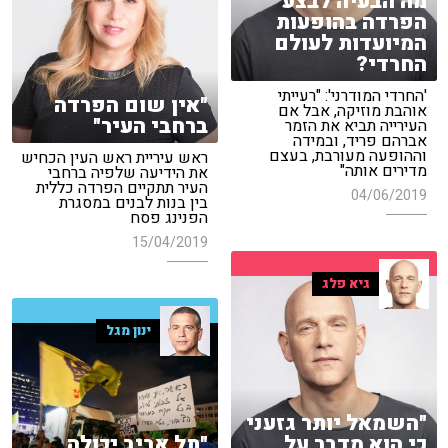
מה הבעיה לבצע
הפרדה בהופעות
המיועדות לעולם
החרדי?
'החרדי המודרני': "רעייתי
"אין שום הפרדה
אוהבת מוזיקה, אבל אם
ברחבי העיר"
העירייה תביא את הזמר
אברהם פריד, ובמידה
וההופעה מעורבת, בעצם
ראש עיריית ראש העין הכחיש
מדירים אותה"
את הידיעה שלפיה ברחבי
העיר תתקיים הפרדה כללית
04/06/2019
בין בנות לבנים במסגרת
הפנינג פסח
15/04/2019
גיא פלג
ינון מגל
"השמאל יותר גזעני
"תל אביב יכולה
כי הוא מדבר על