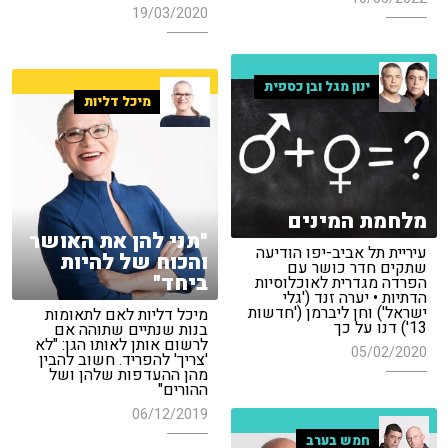
19/03/2020
ינון מגל ובן כספית
מיכל דליות
מלחמת המינים
"תני להן את האושר
עיריית תל אביב-יפו הודיעה
והכוח של להיות
שתקים חדר כושר עם
ביחד"
הפרדה מגדרית לאוכלוסיות
הדתיות • יערה זנד ('גלי
ישראל') וחן ליברמן ('חדשות
מיכל דליות לאם לתאומות
13') דנו על כך
בנות שנתיים שתוהה אם
לרשום אותן לאותו הגן: "לא
05/02/2020
'צריך' להפריד. חשוב להבין
מהן ההעדפות שלהן ושל
ההורים"
06/12/2019
חמש בערב