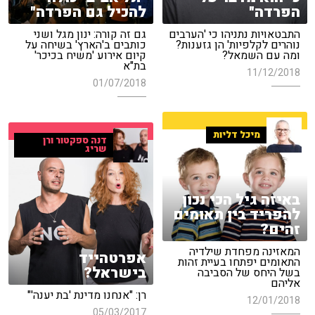
להכיל גם הפרדה"
הפרדה"
גם זה קורה: ינון מגל ושני
התבטאויות נתניהו כי 'הערבים
כותבים ב'הארץ' בשיחה על
נוהרים לקלפיות' הן גזענות?
קיום אירוע 'משיח בכיכר'
ומה עם השמאל?
בת"א
11/12/2018
01/07/2018
מיכל דליות
דנה ספקטור ורן
שריג
באיזה גיל הכי נכון
להפריד בין תאומים
זהים?
המאזינה מפחדת שילדיה
אפרטהייד
התאומים יפתחו בעיית זהות
בישראל?
בשל היחס של הסביבה
אליהם
רן: "אנחנו מדינת 'בת יענה'"
12/01/2018
05/03/2017