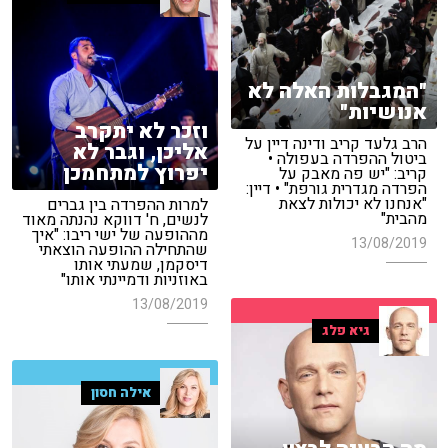
"המגבלות האלה לא
אנושיות"
וזכר לא יתקרב
הרב גלעד קריב ודינה דיין על
אליכן, וגבר לא
ביטול ההפרדה בעפולה •
יפרוץ למתחמכן
קריב: "יש פה מאבק על
הפרדה מגדרית גורפת" • דיין:
"אנחנו לא יכולות לצאת
למרות ההפרדה בין גברים
מהבית"
לנשים, ח' דווקא נהנתה מאוד
מההופעה של ישי ריבו: "איך
13/08/2019
שהתחילה ההופעה הוצאתי
דיסקמן, שמעתי אותו
באוזניות ודמיינתי אותו"
13/08/2019
גיא פלג
אילה חסון