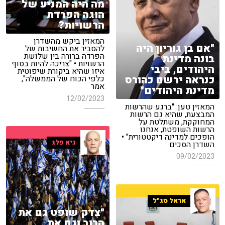
מה היה המניע של
הוגה הפרדת
הרשויות?
המאזין ביקש מהשדרן
"אם בן גוריון היה
להסביר את החשיבות של
הפרדה ברורה בין שלושת
בונה מדינת
הרשויות • "צריכה להיות בסוף
היהודים, ביבי
איזו שהיא ביקורת שיפוטית
כנראה ירשם כהורס
כלפי הכוח של הממשלה",
אמר
מדינת היהודים"
12/02/2023
המאזין טען: "ברגע שהרשות
המבצעת, שהיא גם הרשות
המחוקקת, משתלטת על
הרשות השופטת, אנחנו
הופכים למדינה דיקטטורית" •
גיא פלג
השדרן הסכים
09/02/2023
אראל סג"ל
"צדק שופט גם את
הרוב וגם את