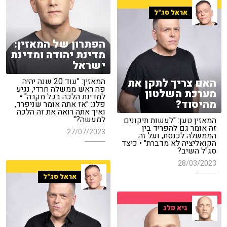
אראל סג"ל
הפתרון של המאזין:
מדינת יהודה ומדינת
ישראל
האם צריך לתקן את
המאזין: "עוד 20 שנה יהיה
פה ראש ממשלה חרדי, נגיע
מערכת השלטון
למדינת הלכה בכל מקרה" •
מהיסוד?
פלג: "אז אתה אומר שניפרד,
ואיך אתה רואה את זה הלכה
למעשה?"
המאזין טען: "לעשות תיקונים
זה אומר גם להפריד בין
27/07/2023
הממשלה לכנסת, ועל זה
הקואליציה לא מדברת" • כיצד
סג"ל השיב?
28/03/2023
אראל סג"ל
גיא פלג