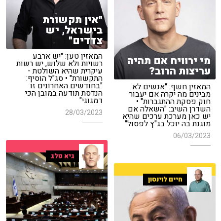
"אין תקשורת
בישראל, יש
צדדים"
המאזין טען: "יש ארבע
מי ירוויח אם תהיה
רשויות ולא שלוש, יש רשות
עריצות הרוב?
עיקרית שהיא השולטת -
התקשורת" • סג"ל הוסיף:
"בחודשים האחרונים זו
המאזין חשף: "אנשים לא
הנדסת תודעה במובן הכי
מבינים מה יקרה אם יעבור
דמגוגי"
חוק פסקת ההתגברות" •
השדרן השיב: "השאלה אם
28/03/2023
יש כאן מערכת ערכים שהיא
מוגנת בה יוכל בג"ץ לפסול"
06/03/2023
גיא פלג
חיים לוינסון