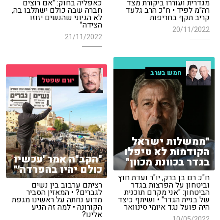
מגדרית ועוררו ביקורת מצד
כאפליה בחוק: "אם רוצים
רה"מ לפיד • ח"כ הרב גלעד
חברה שבה כולם ישתלבו בה,
קריב תקף בחריפות
לא הגיוני שהנשים יזוזו
הצידה"
20/11/2022
21/11/2022
חמש בערב
יורם שפטל
"ממשלות ישראל
הקודמות לא טיפלו
"הקב"ה אמר 'עכשיו
בגדר בכוונת מכוון"
כולם יהיו בהפרדה'"
ח"כ רם בן ברק, יו"ר ועדת חוץ
וביטחון על הפרצות בגדר
רציתם ערבוב בין נשים
הביטחון: "אני מקדם תוכנית
לגברים? • המאזין הסביר
של בניית הגדר" • ושיתף כיצד
מדוע נחתה על ראשינו מגפת
היה פועל נגד איומי סינוואר
הקורונה • למה זה הגיע
אלינו?
10/05/2022