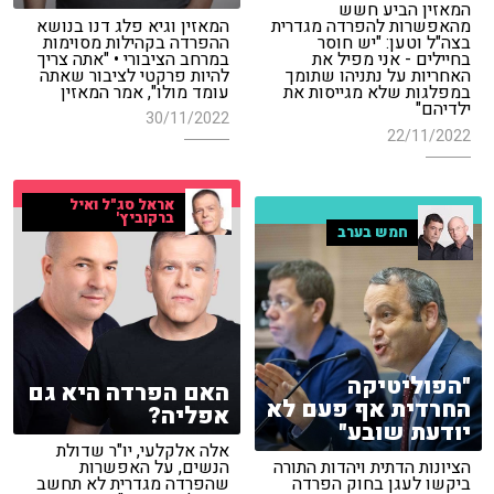
המאזין הביע חשש
המאזין וגיא פלג דנו בנושא
מהאפשרות להפרדה מגדרית
ההפרדה בקהילות מסוימות
בצה"ל וטען: "יש חוסר
במרחב הציבורי • "אתה צריך
בחיילים - אני מפיל את
להיות פרקטי לציבור שאתה
האחריות על נתניהו שתומך
עומד מולו", אמר המאזין
במפלגות שלא מגייסות את
ילדיהם"
30/11/2022
22/11/2022
אראל סג"ל ואיל
ברקוביץ'
חמש בערב
"הפוליטיקה
האם הפרדה היא גם
החרדית אף פעם לא
אפליה?
יודעת שובע"
אלה אלקלעי, יו"ר שדולת
הציונות הדתית ויהדות התורה
הנשים, על האפשרות
ביקשו לעגן בחוק הפרדה
שהפרדה מגדרית לא תחשב