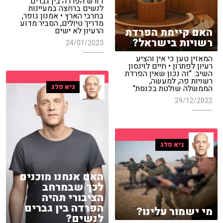
דורש הפרדה בין גברים
לנשים ברחצה במעיינות
בחרבי הארץ • אמנון גופר,
מדריך טיולים, הסביר מדוע
האם קיימת הפרדת
הרעיון לא ישים
רשויות בישראל?
24/01/2023
המאזין טען כי אין והציע
רעיון לפתרון • חיים לוינסון
השיב: "זה נכון שאין הפרדת
רשויות פה, למעשה,
גיא פלג
הממשלה שולטת בכנסת"
29/12/2022
גיא פלג
האם אנחנו מוכנים
לכך שבמרחב
הציבורי תהיה
הפרדה בין גברים
מי ישמור עלינו?
לנשים?