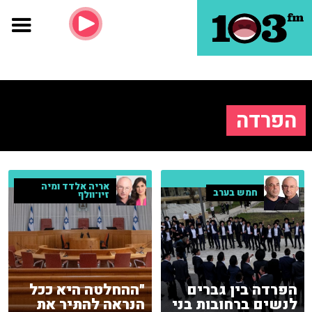
הפרדה
אריה אלדד ומיה
חמש בערב
זיו־וולף
הפרדה בין גברים
"ההחלטה היא ככל
לנשים ברחובות בני
הנראה להתיר את