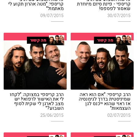
קריספי - פינת סיום מיוחדת
קריספי: "מטה אהרון תקוע לי
שאסור לפספס!
מאתמול"
09/07/2015
30/07/2015
מה קשור
מה קשור
הרב קריספי: "אם הוא ראה
הרב קריספי במצוקה: "לקחו
שמיניסטית בדרך לגימנסיה
לי את האישור לרפואי! יש
אז ראוי שהוא ייכנס לגן
מצב לארגן לי שקית לסוף
העצמאות"
השבוע?"
25/06/2015
02/07/2015