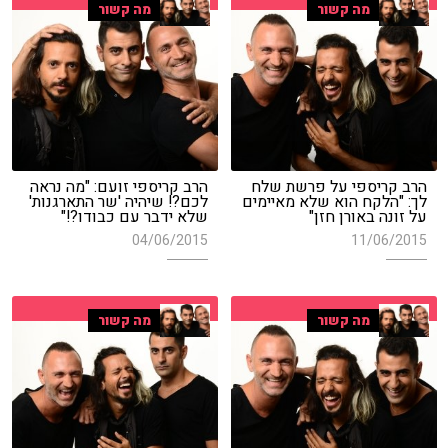
מה קשור
מה קשור
הרב קריספי על פרשת שלח
הרב קריספי זועם: "מה נראה
לך: "הלקח הוא שלא מאיימים
לכם?! שיהיה 'שר התארגנות'
על זונה באורן חזן"
שלא ידבר עם כבודו?!"
04/06/2015
11/06/2015
מה קשור
מה קשור