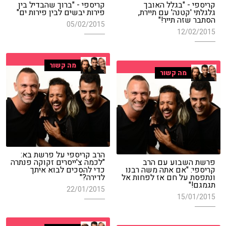
קריספי - "בגלל האובך
קריספי - "ברוך שהבדיל בין
גלגלתי 'קטנה' עם תיירת,
פירות יבשים לבין פירות ים"
הסתבר שזה תייר!"
05/02/2015
12/02/2015
מה קשור
מה קשור
הרב קריספי על פרשת בא:
פרשת השבוע עם הרב
"לכמה צ'ייסרים זקוקה פנתרה
קריספי: "אם אתה משה רבנו
כדי להסכים לבוא איתך
ונתפסת על חם אז לפחות אל
לדירה?"
תגמגם!"
22/01/2015
15/01/2015