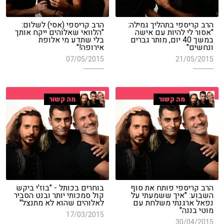
הרב קריספי בתהליך גמילה:
הרב קריספי (אסי) לשלום:
"אסור לי להיות עם אישה
"הלוואי שאלוהים ייקח אותך
במשך 40 יום, מותר גברים
בלי שתדע מי אלופת
ונחשים"
אירופה!"
07/05/2015
21/05/2015
מה קשור
מה קשור
הרב קריספי פותח את סוף
בוחרים בכותל - "בוז'י ביקש
השבוע: "איך ששמעתי על
קול סמכותי יותר ובנט הסביר
נפאל ארגנתי משלחת עם
לאלוהים שהוא לא מתנצל"
מוטי בננה"
17/03/2015
30/04/2015