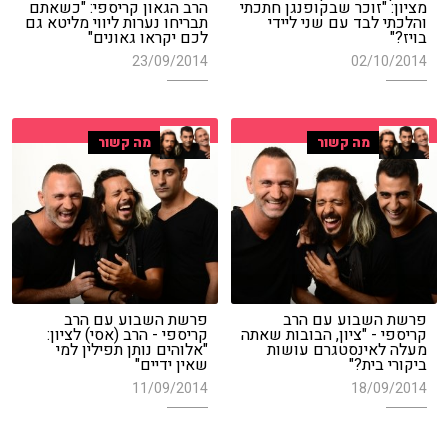
מציון: "זוכר שבקופנגן חתכתי
הרב הגאון קריספי: "כשאתם
והלכתי לבד עם שני ליידי
תבריחו נערות ליווי מליטא גם
בויז?"
לכם יקראו גאונים"
23/09/2014
02/10/2014
מה קשור
מה קשור
פרשת השבוע עם הרב
פרשת השבוע עם הרב
קריספי - "ציון, הבובות שאתה
קריספי - הרב (אסי) לציון:
מעלה לאינסטגרם עושות
"אלוהים נותן תפילין למי
ביקורי בית?"
שאין ידיים"
11/09/2014
18/09/2014