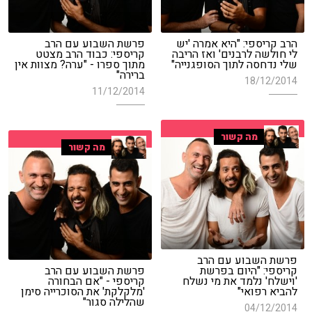
הרב קריספי: "היא אמרה 'יש
פרשת השבוע עם הרב
לי חולשה לרבנים' ואז הריבה
קריספי: כבוד הרב מצטט
שלי נדחסה לתוך הסופגנייה"
מתוך ספרו - "ערה? מצוות אין
ברירה"
18/12/2014
11/12/2014
מה קשור
מה קשור
פרשת השבוע עם הרב
קריספי: "היום בפרשת
פרשת השבוע עם הרב
'וישלח' נלמד את מי נשלח
קריספי - "אם הבחורה
להביא רפואי"
'מלקלקת' את הסוכרייה סימן
שהלילה סגור"
04/12/2014