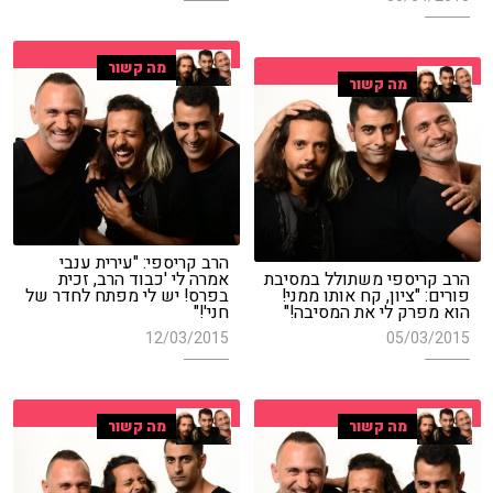
מה קשור
מה קשור
הרב קריספי: "עירית ענבי
הרב קריספי משתולל במסיבת
אמרה לי 'כבוד הרב, זכית
פורים: "ציון, קח אותו ממני!
בפרס! יש לי מפתח לחדר של
הוא מפרק לי את המסיבה!"
חני'!"
12/03/2015
05/03/2015
מה קשור
מה קשור