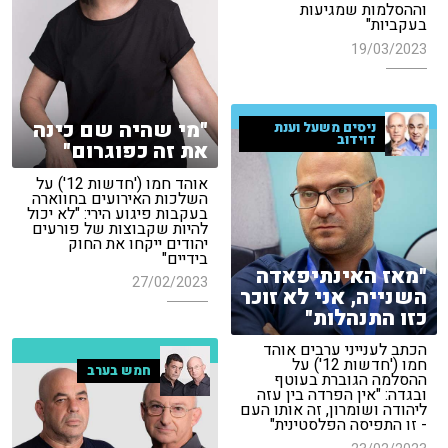
וההסלמות שמגיעות
בעקביות"
19/03/2023
"מי שהיה שם כינה
ניסים משעל וענת
דוידוב
את זה כפוגרום"
אוהד חמו ('חדשות 12') על
השלכות האירועים בחווארה
בעקבות פיגוע הירי: "לא יכול
להיות שקבוצות של פורעים
יהודים ייקחו את החוק
בידיים"
"מאז האינתיפאדה
27/02/2023
השנייה, אני לא זוכר
כזו התנהלות"
הכתב לענייני ערבים אוהד
חמו ('חדשות 12') על
חמש בערב
ההסלמה הגוברת בעוטף
ובגדה: "אין הפרדה בין עזה
ליהודה ושומרון, זה אותו העם
- זו התפיסה הפלסטינית"