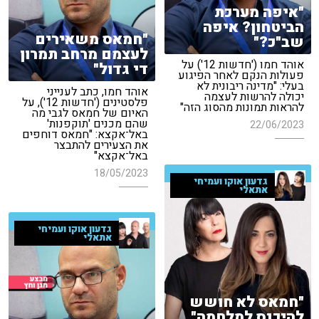
"איפה מערכת
הביטחון? איפה
"חמאס משאירים
שב"כ?"
לעצמם מרחב תמרון
אוהד חמו ('חדשות 12') על
די גדול"
פעולות הנקם לאחר הפיגוע
בעלי: "מדינה ריבונית לא
אוהד חמו, כתב לענייני
יכולה להרשות לעצמה
פלסטינים ('חדשות 12'), על
להראות תמונות מהסוג הזה"
האיום של חמאס לגבי מה
שהם מכנים 'תוקפנות'
22/06/2023
באל־אקצא: "חמאס דוחפים
את הצעירים להתבצר
באל־אקצא"
18/05/2023
גדעון אוקו ועמיחי
אתאלי
גדעון אוקו ועמיחי
אתאלי
"חמאס לא חושש
להיכנס למלחמה"