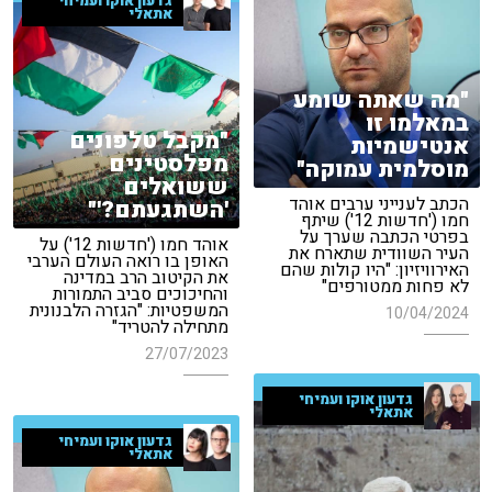
גדעון אוקו ועמיחי
אתאלי
"מה שאתה שומע
במאלמו זו
"מקבל טלפונים
אנטישמיות
מפלסטינים
מוסלמית עמוקה"
ששואלים
הכתב לענייני ערבים אוהד
'השתגעתם?'"
חמו ('חדשות 12') שיתף
בפרטי הכתבה שערך על
אוהד חמו ('חדשות 12') על
העיר השוודית שתארח את
האופן בו רואה העולם הערבי
האירוויזיון: "היו קולות שהם
את הקיטוב הרב במדינה
לא פחות ממטורפים"
והחיכוכים סביב התמורות
המשפטיות: "הגזרה הלבנונית
10/04/2024
מתחילה להטריד"
27/07/2023
גדעון אוקו ועמיחי
אתאלי
גדעון אוקו ועמיחי
אתאלי