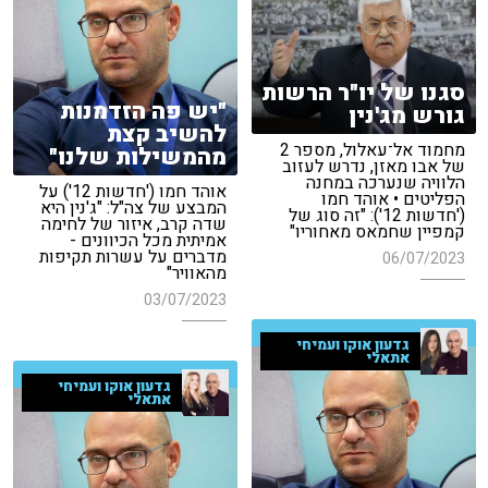
סגנו של יו"ר הרשות
"יש פה הזדמנות
גורש מג'נין
להשיב קצת
מחמוד אל־עאלול, מספר 2
מהמשילות שלנו"
של אבו מאזן, נדרש לעזוב
הלוויה שנערכה במחנה
אוהד חמו ('חדשות 12') על
הפליטים • אוהד חמו
המבצע של צה"ל: "ג'נין היא
('חדשות 12'): "זה סוג של
שדה קרב, איזור של לחימה
קמפיין שחמאס מאחוריו"
אמיתית מכל הכיוונים -
מדברים על עשרות תקיפות
06/07/2023
מהאוויר"
03/07/2023
גדעון אוקו ועמיחי
אתאלי
גדעון אוקו ועמיחי
אתאלי