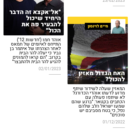
23/02/2023
"אל־אקצא זה הדבר
היחיד שיכול
להבעיר פה את
חיים לוינסון
הכול"
אוהד חמו ('חדשות 12')
התייחס לאיומים של חמאס
לאחר הצהרתו של איתמר בן
גביר כי יעלה להר הבית
בקרוב: "הם קראו להמונים
להגיע להר הבית ולהתבצר"
02/01/2023
האח הגדול מאזין
להכול?
המאזין שעלה לשידור שיתף
מדוע לדעתו אוהדי הכדורגל
לא שיתפו פעולה עם
הכתבים בקטאר: "ברגע שהם
שמעו ישראל הלב שלהם
נפל, כי בטח מסביבם יש
סוכנים"
01/12/2022