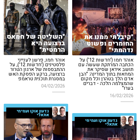
"השליטה של חמאס
"קיבלתי ממנו את
ברצועה היא
החומרים ופשוט
הרמטית"
נדהמתי"
אוהד חמו, פרשן לענייני
אוהד חמו ('חדשות 12') על
פלסטינים ('חדשות 12'), על
הכתבה המרתקת שעשה עם
ההתבססות של ארגון הטרור
תושב איראן שסיקר את
ברצועה, ברקע הפסקת האש
המחאות בתוך המדינה: "הבן
במסגרת תוכנית טראמפ
אדם הלך בטהרן וכל מקום
שהמצלמה הלכה - דברים
04/02/2026
בערו"
16/02/2026
גדעון אוקו ועמיחי
אתאלי
גדעון אוקו ועמיחי
אתאלי