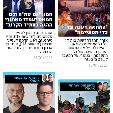
חמו: "גם פת"ח וגם
חמאס יעמדו מאחורי
ההגה בעתיד הקרוב"
"המחאה דעכה עד
כדי הסתיימה"
אוהד חמו, פרשן לענייני
פלסטינים ('חדשות 12'), וחזי
אוהד חמו ('חדשות 12') דן
סימנטוב, ראש הדסק לענייני
על גל המחאות באיראן
ערבים ('חדשות 13'), טענו כי
שאיים להפיל את המשטר
ארגון הטרור ימשיך לנהל את
ועדכן בדעיכה של גל
הרצועה
ההפגנות • בנוסף, על המעבר
28/01/2026
לשלב ב' בעזה
18/01/2026
גדעון אוקו ועמיחי
אתאלי
גדעון אוקו ועמיחי
אתאלי