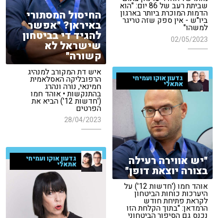
שביתת רעב של 86 יום: "הוא
הדמות המוכרת ביותר בארגון
החיסול המסתורי
ביו"ש - אין ספק שזה טריגר
באיראן? "אפשר
למשהו"
להגיד די בביטחון
02/05/2023
שישראל לא
קשורה"
איש דת המקורב למנהיג
הרפובליקה האסלאמית
גדעון אוקו ועמיחי
אתאלי
חמינאי, נורה ונהרג
בהתנקשות • אוהד חמו
('חדשות 12') הביא את
הפרטים
28/04/2023
"יש אווירה רעילה
גדעון אוקו ועמיחי
אתאלי
בצורה יוצאת דופן"
אוהד חמו ('חדשות 12') על
היערכות כוחות הביטחון
לקראת פתיחת חודש
הרמדאן: "בתוך הקלחת הזו
נכנס גם הסיפור הביטחוני