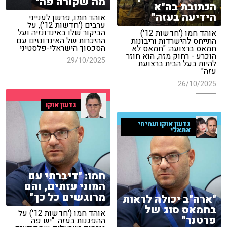
מה שקורה פה"
הכתובת בה"א
הידיעה בעזה"
אוהד חמו, פרשן לענייני
ערבים ('חדשות 12'), על
הביקור שלו באינדונזיה ועל
אוהד חמו ('חדשות 12')
ההיכרות של האינדונזים עם
התייחס להישרדות וריבונות
הסכסוך הישראלי-פלסטיני
חמאס ברצועה: "חמאס לא
הוכרע - רחוק מזה, הוא חוזר
29/10/2025
להיות בעל הבית ברצועת
עזה"
26/10/2025
גדעון אוקו
גדעון אוקו ועמיחי
אתאלי
חמו: "דיברתי עם
המוני עזתים, והם
מרוגשים כל כך"
"ארה"ב יכולה לראות
בחמאס סוג של
אוהד חמו ('חדשות 12') על
פרטנר"
ההפגנות בעזה: "יש פה