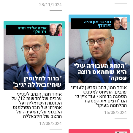
28/11/2024
רוני בר־און ומיה
זיו־וולף
אריה אלדד ומיה
זיו־וולף
"הנחת העבודה שלי
היא שחמאס רוצה
עסקה"
"ברור לחלוטין
שחיזבאללה יגיב"
אוהד חמו, כתב ופרשן לענייני
ערבים, התייחס למפגש
אוהד חמו, הכתב לענייני
הפסגה בדוחא • עוד ציין כי
ערבים של 'חדשות 12', על
הם "רוצים את הפסקת
הכוננות הישראלית ועל
המלחמה בעיקר"
אמירתו של חבר הפרלמנט
הלבנוני עלי, המעידה על
15/08/2024
המצב של חיזבאללה
12/08/2024