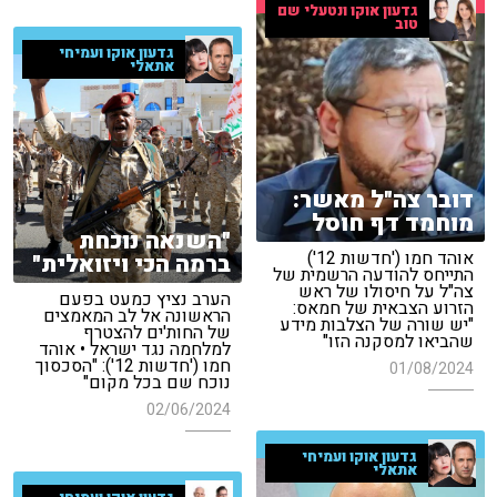
גדעון אוקו ונטעלי שם
טוב
גדעון אוקו ועמיחי
אתאלי
דובר צה"ל מאשר:
מוחמד דף חוסל
"השנאה נוכחת
אוהד חמו ('חדשות 12')
ברמה הכי ויזואלית"
התייחס להודעה הרשמית של
צה"ל על חיסולו של ראש
הערב נציץ כמעט בפעם
הזרוע הצבאית של חמאס:
הראשונה אל לב המאמצים
"יש שורה של הצלבות מידע
של החות'ים להצטרף
שהביאו למסקנה הזו"
למלחמה נגד ישראל • אוהד
חמו ('חדשות 12'): "הסכסוך
01/08/2024
נוכח שם בכל מקום"
02/06/2024
גדעון אוקו ועמיחי
אתאלי