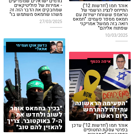
גורמים ישראלים שמפריעים
- אמירות של פוליטיקאים
אוהד חמו ('חדשות 12')
שמחבקים את הדבר הזה זה
התייחס לנציג הרשמי של
משהו שחמאס משתמש בו"
טראמפ ששוחח ישירות עם
חמאס מספר פעמים: "חמאס
27/03/2025
רואה בזה ממשל אמריקני
שפתוח אליהם"
10/03/2025
גדעון אוקו ועמיחי
אתאלי
איפה הכסף
"הפעימה הראשונה
"בכיר בחמאס אומר
עתידה להתרחש
לשוב ולחדש את
ביום ראשון"
ה-7 באוקטובר. צריך
אוהד חמו ('חדשות 12') עדכן
להאזין להם טוב"
בפרטי עסקת החטופים