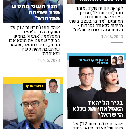
"הצד השני מחפש
לקראת יום ירושלים, אוהד
מכת פתיחה
חמו ('חדשות 12') עדכן
בצפוי להתרחש נוכח
מהדהדת"
האיומים: "מדובר בעצם בשתי
חזיתות לכאורה נפרדות -
אוהד חמו ('חדשות 12') על
רצועת עזה ומזרח ירושלים"
השקט מצד הג'יהאד
האסלאמי: "אתמול בחמש
17/05/2023
בבוקר שמענו את מוסא אבו
מרזוק, בכיר בחמאס, שאמר
שהתגובה תהיה קשה
ומאוחדת"
גדעון אוקו ועמיחי
10/05/2023
אתאלי
גדעון אוקו
בכיר הג'יהאד
האסלאמי מת בכלא
הישראלי
אוהד חמו ('חדשות 12') על
מותו של חאדר עדנאן בתום