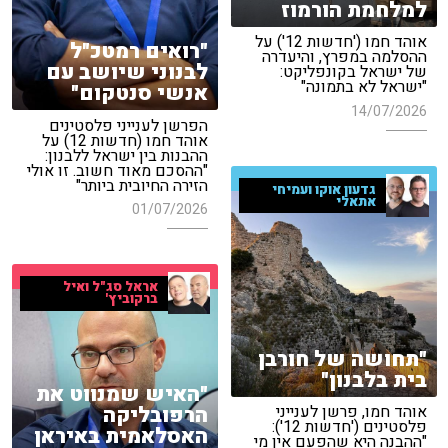
למלחמת הורמוז
אוהד חמו ('חדשות 12') על
"רואים רמטכ"ל
ההסלמה במפרץ, והיעדרה
לבנוני שיושב עם
של ישראל בקונפליקט:
"ישראל לא בתמונה"
אנשי סנטקום"
14/07/2026
הפרשן לענייני פלסטינים
אוהד חמו (חדשות 12) על
ההבנות בין ישראל ללבנון:
"ההסכם מאוד חשוב. זו אולי
הזירה החיובית ביותר"
גדעון אוקו ועמיחי
אתאלי
01/07/2026
אראל סג"ל ואיל
ברקוביץ'
"תחושה של חורבן
בית בלבנון"
"האיש שמנווט את
הרפובליקה
אוהד חמו, פרשן לענייני
פלסטינים ('חדשות 12'):
האסלאמית באיראן
"ההבנה היא שהפעם אין מי