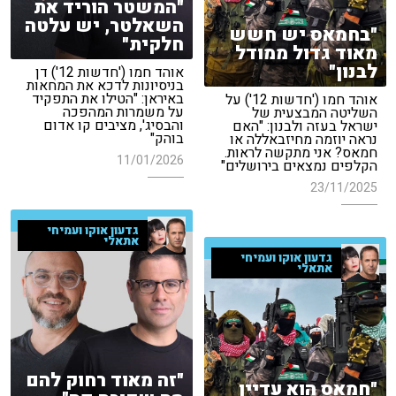
"המשטר הוריד את
השאלטר, יש עלטה
"בחמאס יש חשש
חלקית"
מאוד גדול ממודל
לבנון"
אוהד חמו ('חדשות 12') דן
בניסיונות לדכא את המחאות
באיראן: "הטילו את התפקיד
אוהד חמו ('חדשות 12') על
על משמרות המהפכה
השליטה המבצעית של
והבסיג', מציבים קו אדום
ישראל בעזה ולבנון: "האם
בוהק"
נראה יוזמה מחיזבאללה או
חמאס? אני מתקשה לראות.
11/01/2026
הקלפים נמצאים בירושלים"
23/11/2025
גדעון אוקו ועמיחי
אתאלי
גדעון אוקו ועמיחי
אתאלי
"זה מאוד רחוק להם
"חמאס הוא עדיין