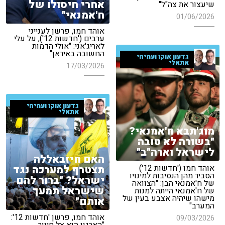
אחרי חיסולו של
שיעצור את צה"ל"
ח'אמנאי"
01/06/2026
אוהד חמו, פרשן לענייני
ערבים ('חדשות 12'), על עלי
לאריג'אני: "אולי הדמות
החשובה באיראן"
גדעון אוקו ועמיחי
אתאלי
17/03/2026
גדעון אוקו ועמיחי
אתאלי
מוג'תבא ח'אמנאי?
"בשורה לא טובה
לישראל וארה"ב"
האם חיזבאללה
תצטרף למערכה נגד
אוהד חמו ('חדשות 12')
הסביר מהן הנסיבות למינויו
ישראל? "ברור להם
של ח'אמנאי הבן: "הצוואה
שישראל תמעך
של ח'אמנאי הייתה למנות
מישהו שיהיה אצבע בעין של
אותם"
המערב"
אוהד חמו, פרשן 'חדשות 12':
09/03/2026