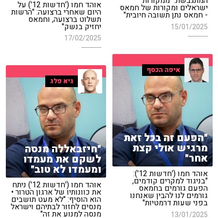
המתגבשת: "ממקורות
אוהד חמו ('חדשות 12') על
ישראלים ומקורות של חמאס
היום שאחרי ברצועה: "הרשות
- חמאס נתן תשובה חיובית"
תשלוט ברצועה, וחמאס
יחזיק בנשק"
15/01/2025
17/02/2025
איפה הכסף
גיא פלג
"הפעם זה בכל זאת
מרגיש אולי קצת
"חיזבאללה מנסה
אחר"
לשקם את מעמדו
ומעמדו לא טוב"
אוהד חמו ('חדשות 12'):
"בניגוד למקרים קודמים,
אוהד חמו ('חדשות 12') ניתח
הפעם גורמים בחמאס
את כוונותיו של ארגון הטרור •
גורמים לנו להבין שאנחנו
הוא הוסיף: "לא מעט תושבים
בפני שעות דרמטיות"
מנסים לחזור לבתיהם וישראל
מנסה למנוע את זה"
13/01/2025