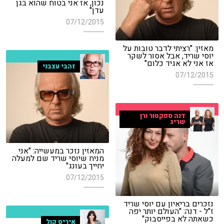
נכון, אז אני בטוח שהוא בגן
עדן"
07/12/2015
מאזין: "רציתי לדבר טובות על
יוסי שריד, אבל אסור לשקר
אז אני לא אגיד כלום"
זהבי עצבני
07/12/2015
דנה ספקטור ורן
שריג
המאזין נזכר במעשייה: "אני
מניח שיוסי שריד שם למעלה
יחייך בעונג"
07/12/2015
נזכרים בריאיון עם יוסי שריד
ז"ל - דנה: "העולם יותר יפה
כשאתה לא בפייסבוק"
איריס קול