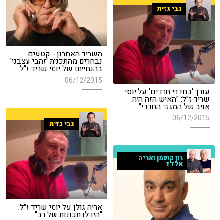
גבי גזית
השריד האחרון - קטעים
נבחרים מהתכנית 'זהבי עצבני'
בהנחייתו של יוסי שריד ז"ל
06/12/2015
עורך 'בחדרי חרדים' על יוסי
שריד ז"ל: "האיש הזה היה
אויב של המגזר החרדי"
06/12/2015
גבי גזית
רון קופמן ואריה
אלדד
אריה גולן על יוסי שריד ז"ל:
"היו לו תכונות של רב"