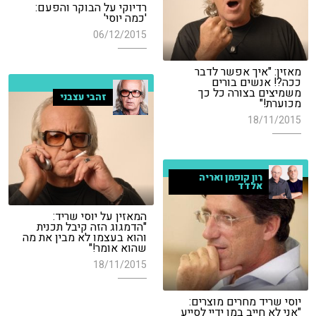
רדיוקי על הבוקר והפעם:
'כמה יוסי'
06/12/2015
מאזין: "איך אפשר לדבר
ככה?! אנשים בורים
משמיצים בצורה כל כך
זהבי עצבני
מכוערת!"
18/11/2015
רון קופמן ואריה
אלדד
המאזין על יוסי שריד:
"הדמגוג הזה קיבל תכנית
והוא בעצמו לא מבין את מה
שהוא אומר!"
18/11/2015
יוסי שריד מחרים מוצרים:
"אני לא חייב במו ידיי לסייע