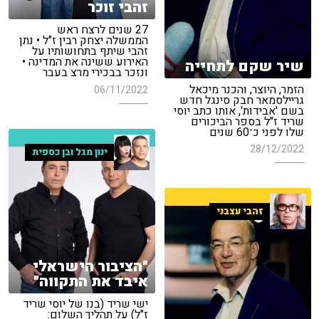
זהבי זוכר
27 שנים לרצח ראש
הממשלה יצחק רבין ז"ל • נתן
זהבי שיתף בתחושותיו על
האירוע ששינה את המדינה •
שיר שקם לתחייה
ונזכר בבכירי מרצ בעבר
הזמר, היוצר, והכנר מיכאל
06/11/2022
גריילסמאר חבק סינגל חדש
בשם 'אבידות', אותו כתב יוסי
שריד ז"ל בספר הביכורים
שלו לפני כ־60 שנים
28/12/2022
ינון מגל ובן כספית
זהבי עצבני
"הציבור הישראלי
איבד את התקווה"
ישי שריד (בנו של יוסי שריד
ז"ל) על תהליך השלום: