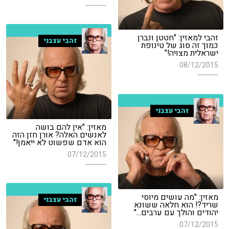
זהבי למאזין: "חטטן ונברן
זהבי עצבני
כמוך זה סוג של טינופת
ישראלית מצויה!"
08/12/2015
זהבי עצבני
מאזין: "אין להם בושה
לאנשים האלה? אורן חזן הזה
הוא אדם שפשוט לא ייאמן!"
07/12/2015
מאזין: "מה עושים מיוסי
זהבי עצבני
שריד?! הוא חלאה ששונא
יהודים והולך עם ערבים..."
07/12/2015