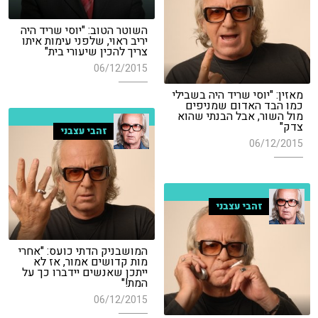
השוטר הטוב: "יוסי שריד היה
יריב ראוי, שלפני עימות איתו
צריך להכין שיעורי בית"
06/12/2015
מאזין: "יוסי שריד היה בשבילי
כמו הבד האדום שמניפים
מול השור, אבל הבנתי שהוא
צדק"
זהבי עצבני
06/12/2015
זהבי עצבני
המושבניק הדתי כועס: "אחרי
מות קדושים אמור, אז לא
ייתכן שאנשים יידברו כך על
המת!"
06/12/2015