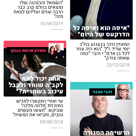
"השמאל וההנהגה שלו
נמצאים בהלם קרב כבר
הרבה שנים ועליהם לצאת
מזה"
16/04/2019
"איפה הוא ואיפה כל
הדרקעס של היום"
המאזין נזכר בגעגוע בח"כ
יוסי שריד ז"ל: "הוא היה עוזר
מועדון ארוחת הבוקר
לכל בן אדם" • זהבי: "כמה
שאתה צודק"
23/12/2018
"אתה יכול לתת
לקב"ה שוחד ולקבל
עיכוב בשחרית?"
זהבי עצבני
שי ואורי התקשרו למגיש
התוכנית 'מלווה מלכה'
שביקש: "תעשו מעשים
טובים, ותביאו את המשיח"
09/08/2018
הרשימה הסגורה