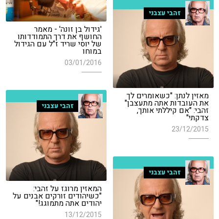
זהבי עצבני
'גידול בן זונה' - מאמר
החושף את דרך התמודדותו
של יוסי שריד ז"ל עם הגידול
במוחו
03/01/2016
מאזין לנתן: "כשאומרים לך
את העובדות אתה מתעצבן"
זהבי עצבני
זהבי: "אם קיללתי אותך,
צדקתי"
23/12/2015
זהבי עצבני
המאזין מרוגז על זהבי:
"כשיהודים זורקים אבנים על
יהודים אתה מתמוגג!"
13/12/2015