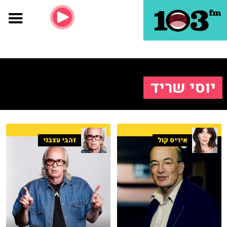
יוסי שריד
איריס קול
זהבי עצבני