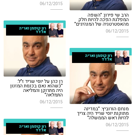
06/12/2015
הרב שי פירון: "השפה
המפלגת הפכה להיות חלק
מהאסטרטגיה של המנהיגים"
רון קופמן ואריה
06/12/2015
אלדד
רון קופמן ואריה
אלדד
רן כהן על יוסי שריד ז"ל:
"כשהוא נאם בכנסת המזנון
היה מתרוקן והמליאה
התמלאה"
06/12/2015
מנחם הורוביץ: "במדינה
מתוקנת יוסי שריד היה צריך
להיות ראש הממשלה"
06/12/2015
רון קופמן ואריה
אלדד