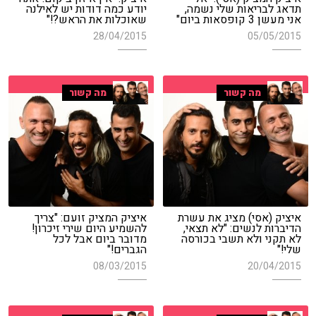
תדאג לבריאות שלי נשמה,
יודע כמה דודות יש לאילנה
אני מעשן 3 קופסאות ביום"
שאוכלות את הראש?!"
28/04/2015
05/05/2015
מה קשור
מה קשור
איציק (אסי) מציג את עשרת
איציק המציק זועם: "צריך
הדיברות לנשים: "לא תצאי,
להשמיע היום שירי זיכרון!
לא תקני ולא תשבי בכורסה
מדובר ביום אבל לכל
שלי!"
הגברים!"
08/03/2015
20/04/2015