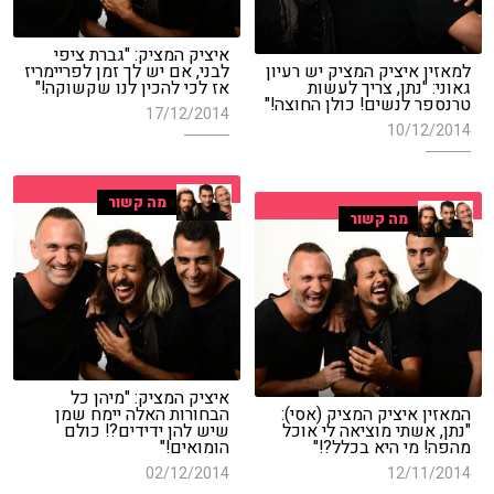
איציק המציק: "גברת ציפי
למאזין איציק המציק יש רעיון
לבני, אם יש לך זמן לפריימריז
גאוני: "נתן, צריך לעשות
אז לכי להכין לנו שקשוקה!"
טרנספר לנשים! כולן החוצה!"
17/12/2014
10/12/2014
מה קשור
מה קשור
איציק המציק: "מיהן כל
המאזין איציק המציק (אסי):
הבחורות האלה יימח שמן
"נתן, אשתי מוציאה לי אוכל
שיש להן ידידים?! כולם
מהפה! מי היא בכלל?!"
הומואים!"
02/12/2014
12/11/2014