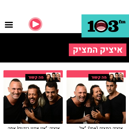
איציק המציק
מה קשור
מה קשור
איציק המציק (אסי): "אל
איציק: "אין איזון ביקום! אתה