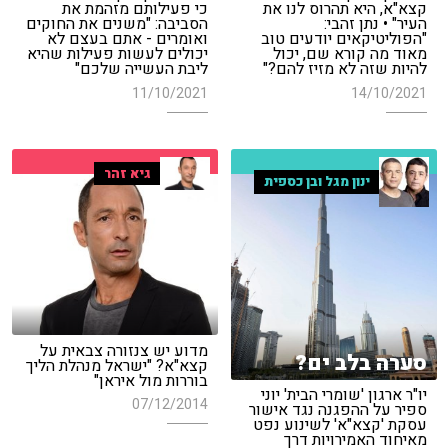
קצא"א, היא תהרוס לנו את
כי פעילותם מזהמת את
העיר" • נתן זהבי:
הסביבה: "משנים את החוקים
"הפוליטיקאים יודעים טוב
ואומרים - אתם בעצם לא
מאוד מה קורא שם, יכול
יכולים לעשות פעילות שהיא
להיות שזה לא מזיז להם?"
ליבת העשייה שלכם"
11/10/2021
14/10/2021
גיא זהר
ינון מגל ובן כספית
מדוע יש צנזורה צבאית על
סערה בלב ים?
קצא"א? "ישראל מנהלת הליך
בוררות מול איראן"
יו"ר ארגון 'שומרי הבית' יוני
07/12/2014
ספיר על ההפגנה נגד אישור
עסקת 'קצא"א' לשינוע נפט
מאיחוד האמירויות דרך