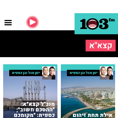
קצא"א
ינון מגל ובן כספית
ינון מגל ובן כספית
מנכ"ל קצא"א:
"ההסכם חשוב";
אילת תחת זיהום
כספית: "מקומכם