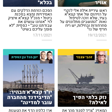
אוויר
בכלא"
ראש עיריית אילת אלי לנקרי
הסכם הזרמת הדלקים עם
על הזיהום של אתר קצא"א
האמירויות נמצא בסכנת
בעיר, שלא זוכה לטיפול
ביטול • מנכ"ל קצא"א איציק
נאות: "התושבים מתלוננים על
לוי: "אנחנו עושים את
סחרחורות ובחילות, יש ריח
עבודתנו טוב" • כספית: "לא
חריף של גז"
סומך עליכם בשיט"
17/11/2021
19/12/2021
זהבי עצבני
ינון מגל ובן כספית
יו"ר קצא"א מבהיר:
נזק בלתי הפיך
"הדיבידנד מהחברה
לאילת?
עובר למדינה"
המאזין: "צריך לסגור מהר את
ארז כלפון הדף את הטענות