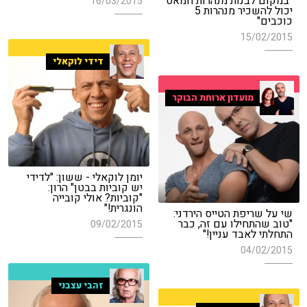
"במקום לבנות מנהרות חמאס
16/03/2015
יכול להשכיר מנהרות 5
כוכבים"
15/02/2015
דידי לוקאלי
מועדון ארוחת הבוקר
יומן לוקאלי - ששון: "לדידי
יש קוביות בבטן" הרון:
"קוביות? אולי קובייה
הונגרית!"
שי על שריפת הטייס הירדני:
"טוב שהתחילו עם זה, כבר
09/02/2015
התחלתי לאבד עניין!"
04/02/2015
זהבי עצבני