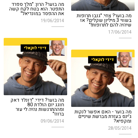
מה בוער? הרון: "מלך ספרד
התפטר. הוא בטח לקח קשה
את ההפסד במונדיאל"
מה בוער? צחי: "גנבו תרופות
בשווי 3 מיליון שקלים? אז
19/06/2014
שיהיה להם לתרופות!"
17/06/2014
דידי לוקאלי
דידי לוקאלי
מה בוער? דידי: "דונלד דאק
חוגג יום הולדת 80
ומההתרגשות נהיה לי עור
מה בוער - האם אפשר לנקות
ברווז"
ג'ינס בעזרת מברשת שיניים
ומקפיא?
09/06/2014
28/05/2014