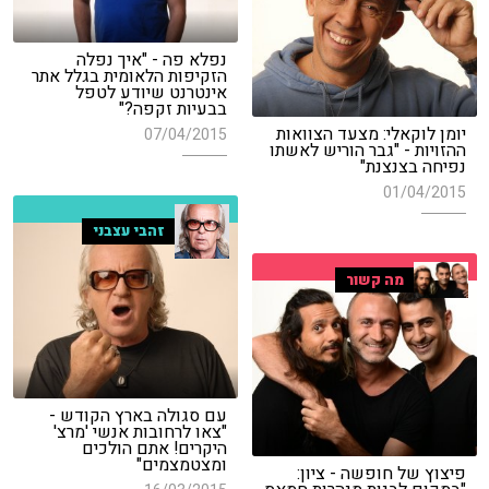
נפלא פה - "איך נפלה
הזקיפות הלאומית בגלל אתר
אינטרנט שיודע לטפל
בבעיות זקפה?"
יומן לוקאלי: מצעד הצוואות
07/04/2015
ההזויות - "גבר הוריש לאשתו
נפיחה בצנצנת"
01/04/2015
זהבי עצבני
מה קשור
עם סגולה בארץ הקודש -
"צאו לרחובות אנשי 'מרצ'
היקרים! אתם הולכים
ומצטמצמים"
פיצוץ של חופשה - ציון: