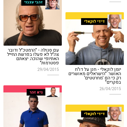
זהבי עצבני
דידי לוקאלי
עם סגולה - "הרמטכ"ל ודובר
צה"ל לא פעלו בפרשת החייל
האתיופי שהוכה. יצאתם
פסטרמות"
יומן לוקאלי - חנן על דו"ח
29/04/2015
האושר: "הישראלים מאושרים
רק כי הם 'מחרטטים'
בסקרים"
26/04/2015
גיא זהר
דידי לוקאלי