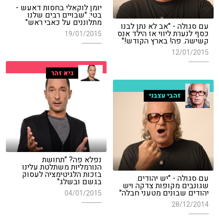
יומן לוקאלי בחסות דאעש -
בטי: "שבויים רבים שלנו
מתלוננים על כאבי ראש"
עם סגולה - "אב לא נתן לבנו
כסף לנערת ליווי אז הילד אנס
19/01/2015
קשישה. פה! בארץ הקודש!"
12/01/2015
גיא זהר
זהבי עצבני
נפלא פה? "תחושת
הנורמליות משתלטת עלינו
בזכות הלגיטימציה לעסוק
עם סגולה - "יש יהודים
בגשם ובשלג"
שגונבים מקופות צדקה ויש
יהודים שבונים מטעני חבלה"
04/01/2015
28/12/2014