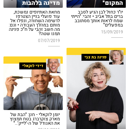
המקום"
מדינה בלהבות
יו"ר כחול לבן הגיע לסבב
מחאת האתיופים נמשכת,
ברים בתל אביב • זהבי: "הייתי
עוד פועלי בניין הצטרפו
שמח לראות אותך מסתובב
לרשימה השחורה, ונפלו אל
במפעלים"
מותם במהלך העבודה • וגם:
מה חשב זהבי על ח"כ פנינה
15/09/2019
תמנו שטה?
07/07/2019
פנינה בת צבי
דידי לוקאלי
יומן לוקאלי - חנן: "הבת של
מארק צוקרברג בטח תמצוץ
את האגודל של ה-'לייק'..."