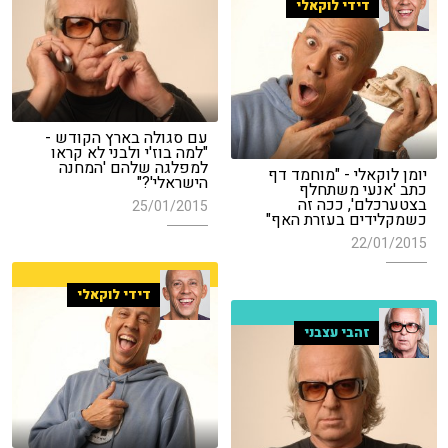
דידי לוקאלי
עם סגולה בארץ הקודש -
"למה בוז'י ולבני לא קראו
למפלגה שלהם 'המחנה
יומן לוקאלי - "מוחמד דף
הישראלי'?"
כתב 'אנעי משתחלף
בצטערכלם', ככה זה
25/01/2015
כשמקלידים בעזרת האף"
22/01/2015
דידי לוקאלי
זהבי עצבני