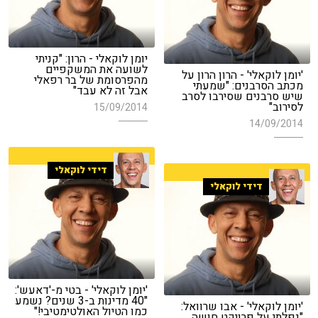
יומן לוקאלי - הרון: "קניתי
לשועה את המשקפיים
'יומן לוקאלי' - הרון הרון על
מהפרסומת של בר רפאלי
מכתב הסרבנים: "שמעתי
אבל זה לא עבד"
שיש סרבנים שסירבו לסרב
לסירוב"
15/09/2014
14/09/2014
דידי לוקאלי
דידי לוקאלי
'יומן לוקאלי' - בטי מ-'דאעש':
"40 מדינות ב-3 שנים? נשמע
'יומן לוקאלי' - אבו שרוואל:
כמו הטיול האולטימטיבי!"
"נפלתי על פרויקט חושה